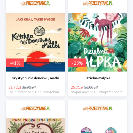
-
41
%
-
29
%
Krystyno, nie denerwuj matki
Dzielna małpka
21.72 zł
36.90 zł*
25.71 zł
36.00 zł*
*najniższa cena z 30 dni przed obniżką
*najniższa cena z 30 dni przed obniżką