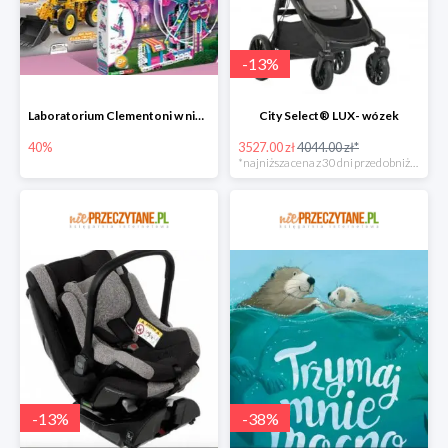
-
13
%
Laboratorium Clementoni w niePrzeczytane.pl do -40%
City Select® LUX- wózek
40%
3527.00 zł
4044.00 zł*
*najniższa cena z 30 dni przed obniżką
-
13
%
-
38
%