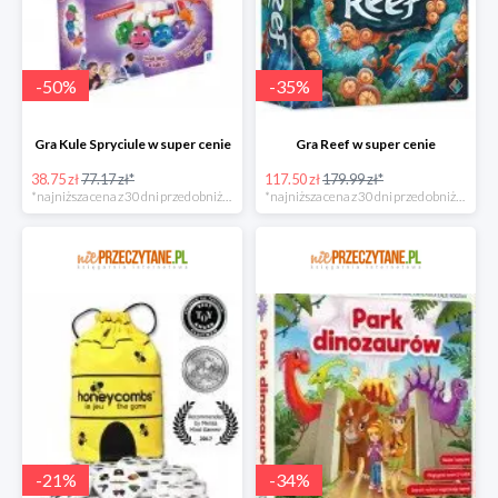
-
50
%
-
35
%
Gra Kule Spryciule w super cenie
Gra Reef w super cenie
38.75 zł
77.17 zł*
117.50 zł
179.99 zł*
*najniższa cena z 30 dni przed obniżką
*najniższa cena z 30 dni przed obniżką
-
21
%
-
34
%