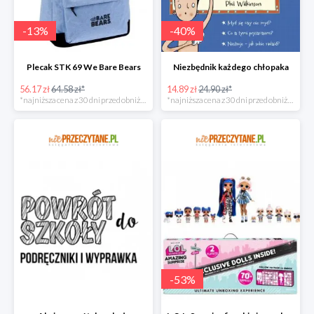
-
13
%
-
40
%
Plecak STK 69 We Bare Bears
Niezbędnik każdego chłopaka
56.17 zł
64.58 zł*
14.89 zł
24.90 zł*
*najniższa cena z 30 dni przed obniżką
*najniższa cena z 30 dni przed obniżką
-
53
%