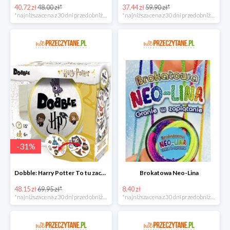
40.72 zł
48.00 zł*
37.44 zł
59.90 zł*
*najniższa cena z 30 dni przed obniżką
*najniższa cena z 30 dni przed obniżką
-
31
%
Dobble: Harry Potter To tu zaczyna się magia!
Brokatowa Neo-Lina
48.15 zł
69.95 zł*
8.40 zł
*najniższa cena z 30 dni przed obniżką
*najniższa cena z 30 dni przed obniżką