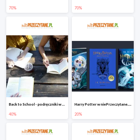
70%
70%
Back to School - podręczniki w niePrzeczytane.pl do -40%
Harry Potter w niePrzeczytane.pl do -20%
40%
20%