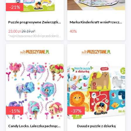
-
21
%
Puzzle progresywne Zwierzątka na wsi
Marka Kinderkraft w niePrzeczytane.pl do -40%
23.00 zł
29.19 zł*
40%
*najniższa cena z 30 dni przed obniżką
-
15
%
-
37
%
Candy Locks. Laleczka pachnące włosy, mix wzorów
Duuuże puzzle z dziurką