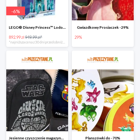
-
6
%
LEGO® Disney Princess™ Lodowy zamek
Gwiazdkowy Prosiaczek -29%
892.99 zł
949.99 zł*
29%
*najniższa cena z 30 dni przed obniżką
Jesienne czyszczenie magazynu do -70%
Planszówki do -70%