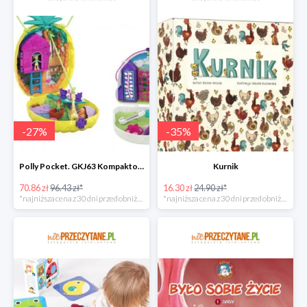
-
27
%
-
35
%
Polly Pocket. GKJ63 Kompaktowa torebka, mix
Kurnik
70.86 zł
96.43 zł*
16.30 zł
24.90 zł*
*najniższa cena z 30 dni przed obniżką
*najniższa cena z 30 dni przed obniżką