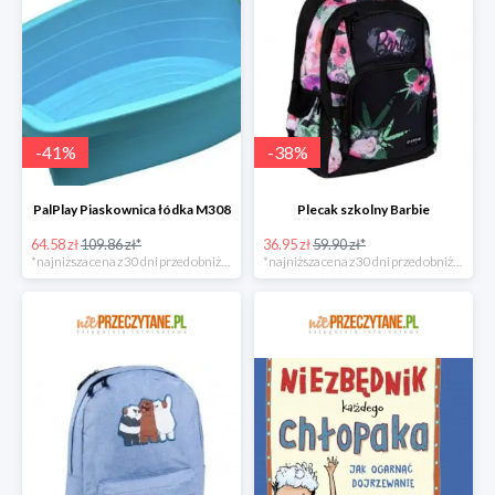
-
41
%
-
38
%
PalPlay Piaskownica łódka M308
Plecak szkolny Barbie
64.58 zł
109.86 zł*
36.95 zł
59.90 zł*
*najniższa cena z 30 dni przed obniżką
*najniższa cena z 30 dni przed obniżką