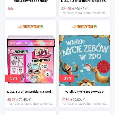
Akcja powrót do szkoły
L.O.L. Surprise figurki niespodzianki Amazing Surprise w super cenie
10%
324.58 zł
696.67 zł*
*najniższa cena z 30 dni przed obniżką
-
19
%
-
39
%
L.O.L. Surprise! Lodziarnia. Seria 2 w super cenie
Wielkie mycie zębów w zoo
58.78 zł
72.45 zł*
17.80 zł
29.00 zł*
*najniższa cena z 30 dni przed obniżką
*najniższa cena z 30 dni przed obniżką