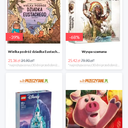
-
39
%
-
68
%
Wielka podróż dziadka Eustachego
Wyspa szamana
21.36 zł
34.90 zł*
25.42 zł
79.90 zł*
*najniższa cena z 30 dni przed obniżką
*najniższa cena z 30 dni przed obniżką