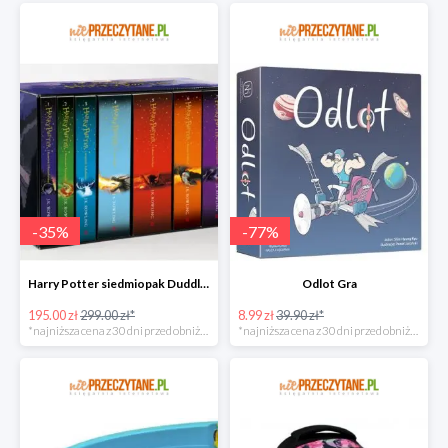
-
35
%
-
77
%
Harry Potter siedmiopak Duddle super oferta
Odlot Gra
195.00 zł
299.00 zł*
8.99 zł
39.90 zł*
*najniższa cena z 30 dni przed obniżką
*najniższa cena z 30 dni przed obniżką