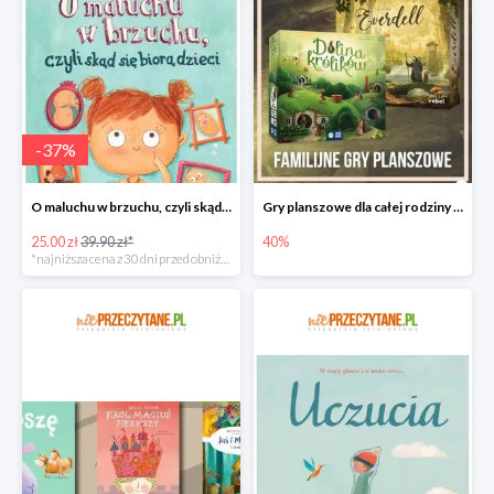
-
37
%
O maluchu w brzuchu, czyli skąd się biorą dzieci
Gry planszowe dla całej rodziny w promocyjnych cenach
25.00 zł
39.90 zł*
40%
*najniższa cena z 30 dni przed obniżką