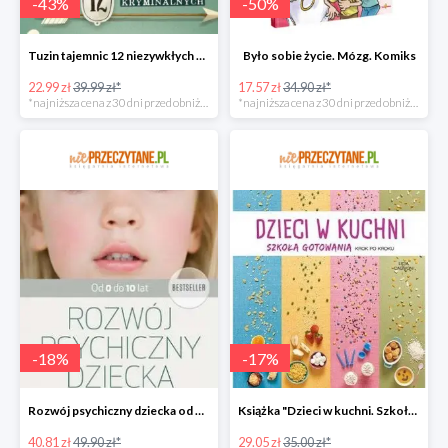
-
43
%
-
50
%
Tuzin tajemnic 12 niezywkłych zagadek kryminalnych
Było sobie życie. Mózg. Komiks
22.99 zł
39.99 zł*
17.57 zł
34.90 zł*
*najniższa cena z 30 dni przed obniżką
*najniższa cena z 30 dni przed obniżką
-
18
%
-
17
%
Rozwój psychiczny dziecka od 0 do 10 lat w super cenie
Książka "Dzieci w kuchni. Szkoła gotowania krok po kroku" w super cenie
40.81 zł
49.90 zł*
29.05 zł
35.00 zł*