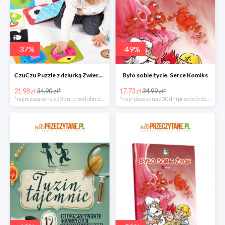
-
37
%
-
49
%
CzuCzu Puzzle z dziurką Zwierzątka
Było sobie życie. Serce Komiks
21.98 zł
34.90 zł*
17.73 zł
34.99 zł*
*najniższa cena z 30 dni przed obniżką
*najniższa cena z 30 dni przed obniżką