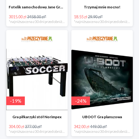
Fotelik samochodowy Jane Groowy i-Size
Trzymaj mnie mocno!
3015.00 zł
3458.00 zł*
18.55 zł
29.90 zł*
*najniższa cena z 30 dni przed obniżką
*najniższa cena z 30 dni przed obniżką
-
19
%
-
24
%
Gra piłkarzyki stół Norimpex
UBOOT Gra planszowa
304.00 zł
377.00 zł*
342.00 zł
449.00 zł*
*najniższa cena z 30 dni przed obniżką
*najniższa cena z 30 dni przed obniżką