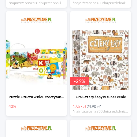
*najniższa cena z 30 dni przed obniżką
*najniższa cena z 30 dni przed obniżką
-
29
%
Puzzle Czuczu w niePrzeczytane.pl do -40%
Gra Cztery Łapy w super cenie
40%
17.57 zł
24.90 zł*
*najniższa cena z 30 dni przed obniżką