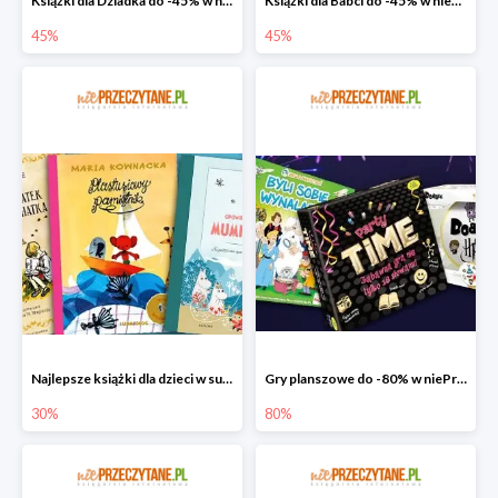
Książki dla Dziadka do -45% w niePrzeczytane.pl
Książki dla Babci do -45% w niePrzeczytane.pl
45%
45%
Najlepsze książki dla dzieci w super cenie w niePrzeczytane.pl
Gry planszowe do -80% w niePrzeczytane.pl
30%
80%