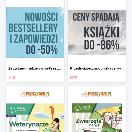
Zaczytany grudzień w niePrzeczytane.pl do -50%
Przedświąteczna obniżka cen w niePrzeczytane.pl do -86%
50%
86%