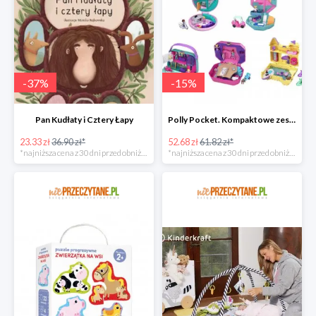
-
37
%
-
15
%
Pan Kudłaty i Cztery Łapy
Polly Pocket. Kompaktowe zestawy FRY35, mix
23.33 zł
36.90 zł*
52.68 zł
61.82 zł*
*najniższa cena z 30 dni przed obniżką
*najniższa cena z 30 dni przed obniżką