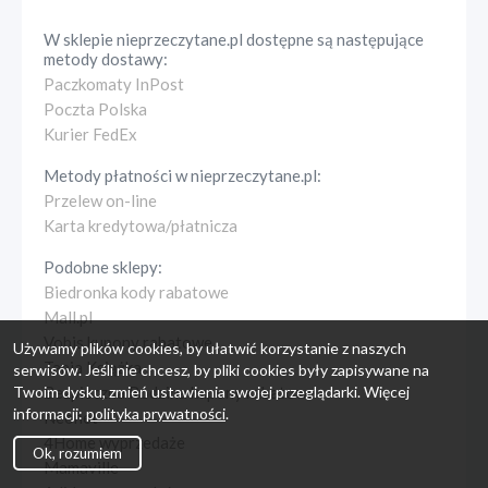
W sklepie
nieprzeczytane.pl
dostępne są następujące
metody dostawy:
Paczkomaty InPost
Poczta Polska
Kurier FedEx
Metody płatności w
nieprzeczytane.pl
:
Przelew on-line
Karta kredytowa/płatnicza
Podobne sklepy:
Biedronka kody rabatowe
Mall.pl
Vobis kupony rabatowe
Używamy plików cookies, by ułatwić korzystanie z naszych
Tania Książka
serwisów. Jeśli nie chcesz, by pliki cookies były zapisywane na
Twoim dysku, zmień ustawienia swojej przeglądarki. Więcej
Bezpieczna Rodzina kupony rabatowe
informacji:
polityka prywatności
.
Neonet
4Home wyprzedaże
Ok, rozumiem
Mamaville