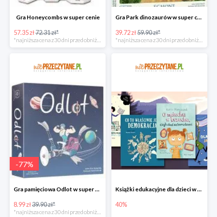
Gra Honeycombs w super cenie
Gra Park dinozaurów w super cenie
57.35 zł
72.31 zł*
39.72 zł
59.90 zł*
*najniższa cena z 30 dni przed obniżką
*najniższa cena z 30 dni przed obniżką
-
77
%
Gra pamięciowa Odlot w super cenie
Książki edukacyjne dla dzieci w niePrzeczytane.pl do -40%
8.99 zł
39.90 zł*
40%
*najniższa cena z 30 dni przed obniżką