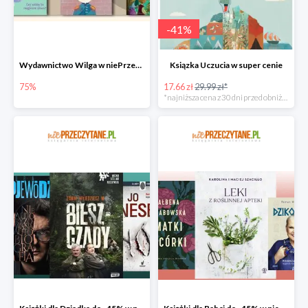
-
41
%
Wydawnictwo Wilga w niePrzeczytane.pl do -75%
Ksiązka Uczucia w super cenie
75%
17.66 zł
29.99 zł*
*najniższa cena z 30 dni przed obniżką