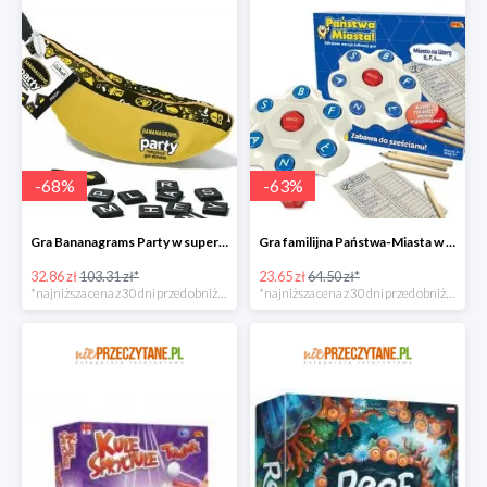
-
68
%
-
63
%
Gra Bananagrams Party w super cenie
Gra familijna Państwa-Miasta w super cenie
32.86 zł
103.31 zł*
23.65 zł
64.50 zł*
*najniższa cena z 30 dni przed obniżką
*najniższa cena z 30 dni przed obniżką