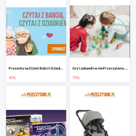
Prezenty na Dzień Babci i Dziadka w niePrzeczytane.pl do -40%
Gry i zabawki w niePrzeczytane.pl do -79%
40%
79%