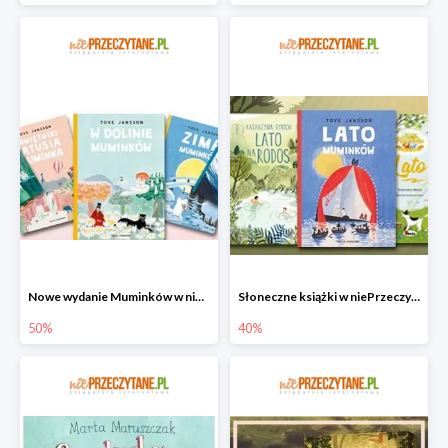
Nowe wydanie Muminków w niePrzeczytane.pl do -50%
Słoneczne książki w niePrzeczytane.pl do -40%
50%
40%