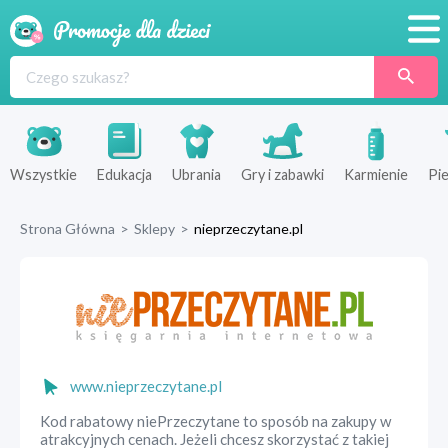
Promocje
Produkty
Sklepy
Wszystkie
Edukacja
Ubrania
Gry i zabawki
Karmienie
Pie
Blog
Strona Główna
>
Sklepy
>
nieprzeczytane.pl
Wyprawka
www.nieprzeczytane.pl
Kod rabatowy niePrzeczytane to sposób na zakupy w
atrakcyjnych cenach. Jeżeli chcesz skorzystać z takiej