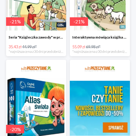
-
21
%
-
21
%
Seria "Książeczka zawody" w promocji
Interaktywna mówiąca książka taniej!
35.43 zł
44.99 zł*
55.09 zł
69.98 zł*
*najniższa cena z 30 dni przed obniżką
*najniższa cena z 30 dni przed obniżką
-
20
%