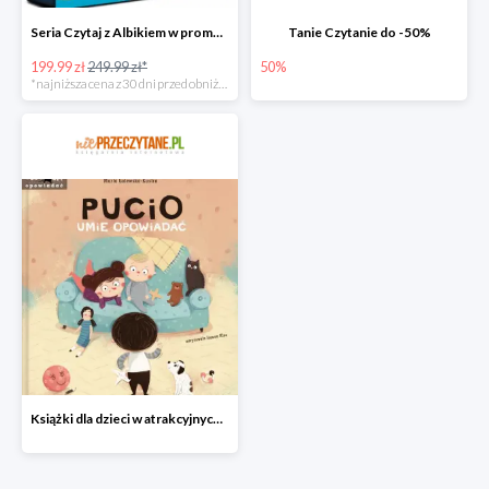
Seria Czytaj z Albikiem w promocji
Tanie Czytanie do -50%
199.99 zł
249.99 zł*
50%
*najniższa cena z 30 dni przed obniżką
Książki dla dzieci w atrakcyjnych cenach