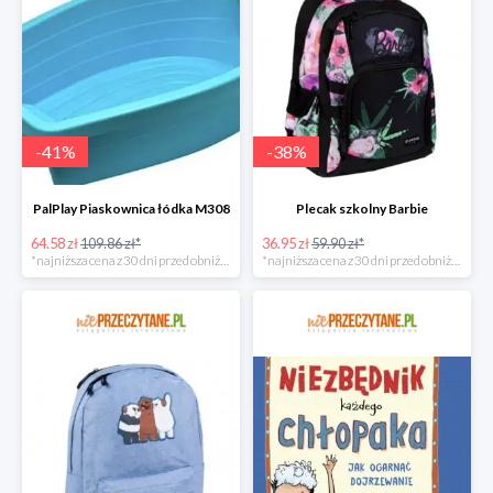
-
41
%
-
38
%
PalPlay Piaskownica łódka M308
Plecak szkolny Barbie
64.58 zł
109.86 zł*
36.95 zł
59.90 zł*
*najniższa cena z 30 dni przed obniżką
*najniższa cena z 30 dni przed obniżką