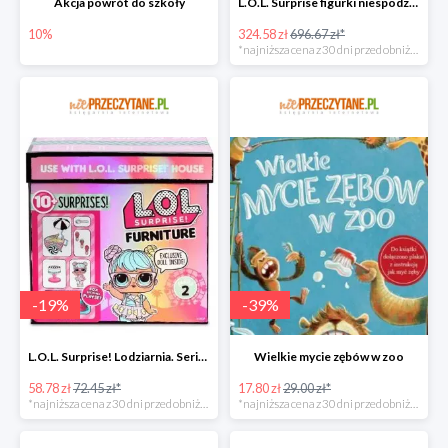
Akcja powrót do szkoły
L.O.L. Surprise figurki niespodzianki Amazing Surprise w super cenie
10%
324.58 zł
696.67 zł*
*najniższa cena z 30 dni przed obniżką
-
19
%
-
39
%
L.O.L. Surprise! Lodziarnia. Seria 2 w super cenie
Wielkie mycie zębów w zoo
58.78 zł
72.45 zł*
17.80 zł
29.00 zł*
*najniższa cena z 30 dni przed obniżką
*najniższa cena z 30 dni przed obniżką