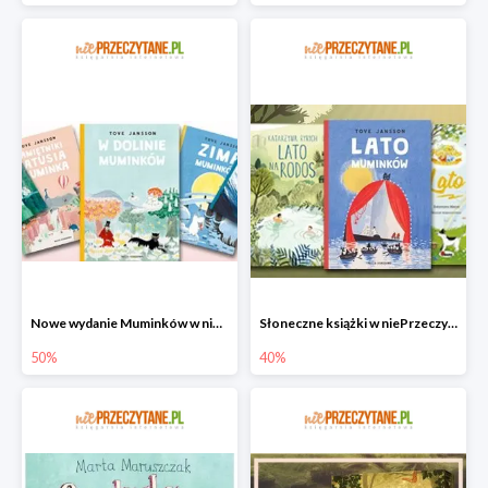
Nowe wydanie Muminków w niePrzeczytane.pl do -50%
Słoneczne książki w niePrzeczytane.pl do -40%
50%
40%