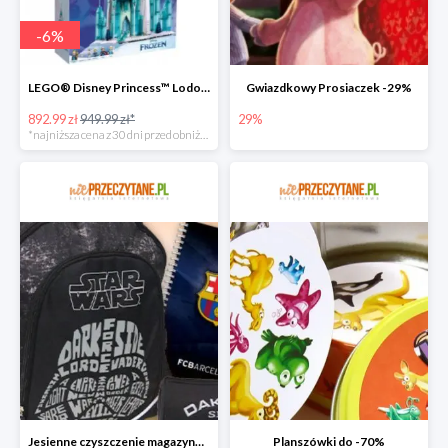
-
6
%
LEGO® Disney Princess™ Lodowy zamek
Gwiazdkowy Prosiaczek -29%
892.99 zł
949.99 zł*
29%
*najniższa cena z 30 dni przed obniżką
Jesienne czyszczenie magazynu do -70%
Planszówki do -70%