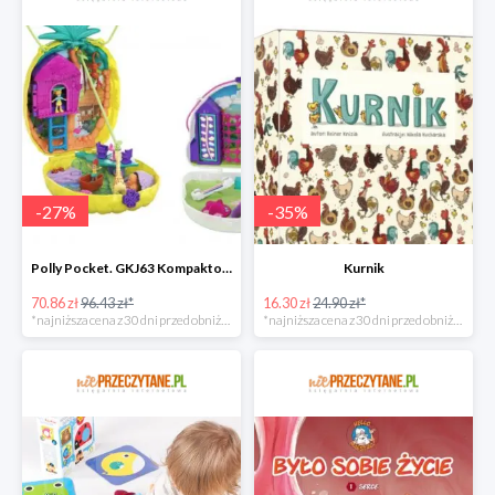
-
27
%
-
35
%
Polly Pocket. GKJ63 Kompaktowa torebka, mix
Kurnik
70.86 zł
96.43 zł*
16.30 zł
24.90 zł*
*najniższa cena z 30 dni przed obniżką
*najniższa cena z 30 dni przed obniżką