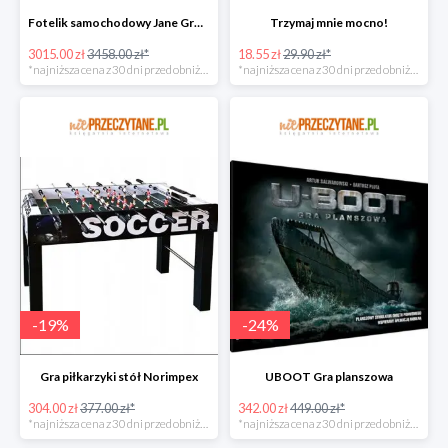
Fotelik samochodowy Jane Groowy i-Size
Trzymaj mnie mocno!
3015.00 zł
3458.00 zł*
18.55 zł
29.90 zł*
*najniższa cena z 30 dni przed obniżką
*najniższa cena z 30 dni przed obniżką
-
19
%
-
24
%
Gra piłkarzyki stół Norimpex
UBOOT Gra planszowa
304.00 zł
377.00 zł*
342.00 zł
449.00 zł*
*najniższa cena z 30 dni przed obniżką
*najniższa cena z 30 dni przed obniżką