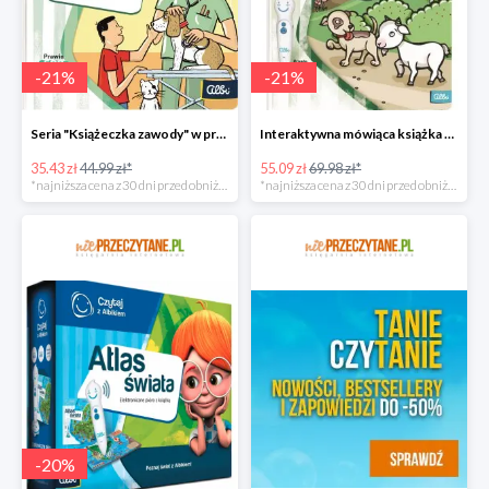
-
21
%
-
21
%
Seria "Książeczka zawody" w promocji
Interaktywna mówiąca książka taniej!
35.43 zł
44.99 zł*
55.09 zł
69.98 zł*
*najniższa cena z 30 dni przed obniżką
*najniższa cena z 30 dni przed obniżką
-
20
%