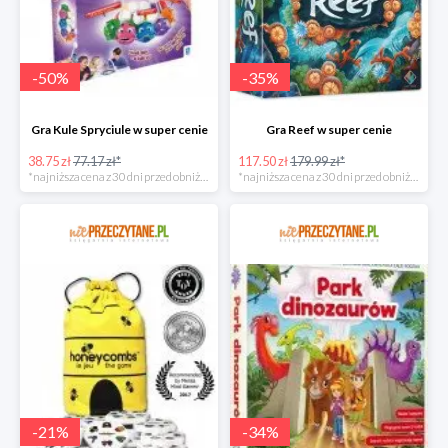
-
50
%
-
35
%
Gra Kule Spryciule w super cenie
Gra Reef w super cenie
38.75 zł
77.17 zł*
117.50 zł
179.99 zł*
*najniższa cena z 30 dni przed obniżką
*najniższa cena z 30 dni przed obniżką
-
21
%
-
34
%