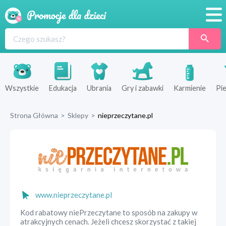
Promocje
Produkty
Sklepy
Wszystkie
Edukacja
Ubrania
Gry i zabawki
Karmienie
Pie
Blog
Strona Główna
>
Sklepy
>
nieprzeczytane.pl
Wyprawka
www.nieprzeczytane.pl
Kod rabatowy niePrzeczytane to sposób na zakupy w
atrakcyjnych cenach. Jeżeli chcesz skorzystać z takiej