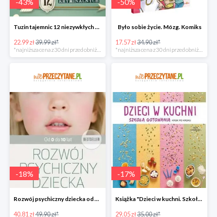
-
43
%
-
50
%
Tuzin tajemnic 12 niezywkłych zagadek kryminalnych
Było sobie życie. Mózg. Komiks
22.99 zł
39.99 zł*
17.57 zł
34.90 zł*
*najniższa cena z 30 dni przed obniżką
*najniższa cena z 30 dni przed obniżką
-
18
%
-
17
%
Rozwój psychiczny dziecka od 0 do 10 lat w super cenie
Książka "Dzieci w kuchni. Szkoła gotowania krok po kroku" w super cenie
40.81 zł
49.90 zł*
29.05 zł
35.00 zł*