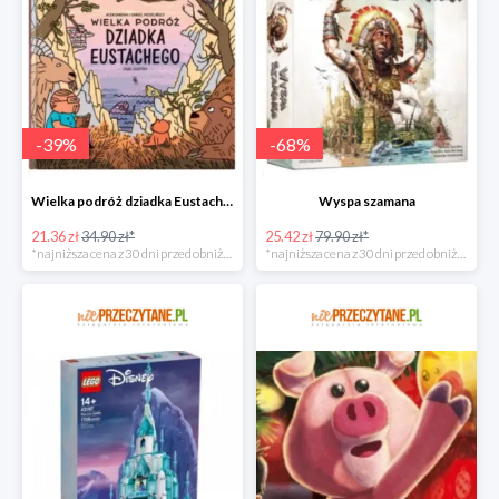
-
39
%
-
68
%
Wielka podróż dziadka Eustachego
Wyspa szamana
21.36 zł
34.90 zł*
25.42 zł
79.90 zł*
*najniższa cena z 30 dni przed obniżką
*najniższa cena z 30 dni przed obniżką