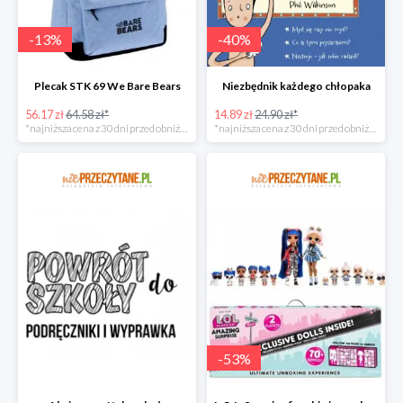
-
13
%
-
40
%
Plecak STK 69 We Bare Bears
Niezbędnik każdego chłopaka
56.17 zł
64.58 zł*
14.89 zł
24.90 zł*
*najniższa cena z 30 dni przed obniżką
*najniższa cena z 30 dni przed obniżką
-
53
%