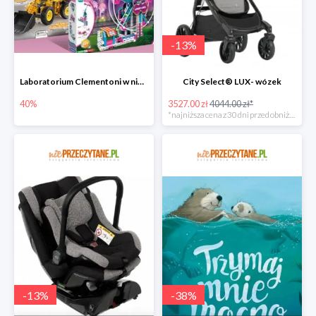
-
13
%
Laboratorium Clementoni w niePrzeczytane.pl do -40%
City Select® LUX- wózek
40%
3527.00 zł
4044.00 zł*
*najniższa cena z 30 dni przed obniżką
-
13
%
-
38
%