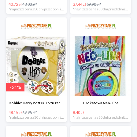
40.72 zł
48.00 zł*
37.44 zł
59.90 zł*
*najniższa cena z 30 dni przed obniżką
*najniższa cena z 30 dni przed obniżką
-
31
%
Dobble: Harry Potter To tu zaczyna się magia!
Brokatowa Neo-Lina
48.15 zł
69.95 zł*
8.40 zł
*najniższa cena z 30 dni przed obniżką
*najniższa cena z 30 dni przed obniżką