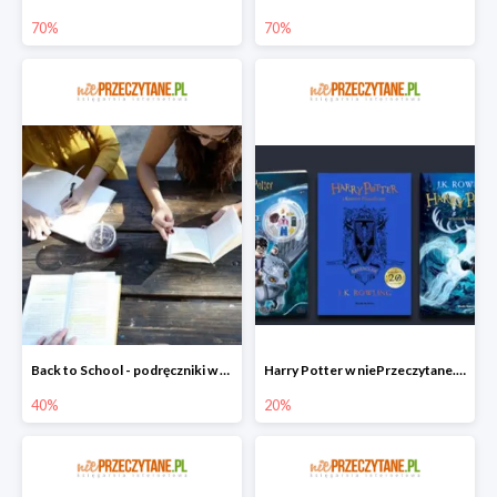
70%
70%
Back to School - podręczniki w niePrzeczytane.pl do -40%
Harry Potter w niePrzeczytane.pl do -20%
40%
20%