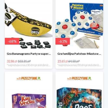
-
68
%
-
63
%
Gra Bananagrams Party w super cenie
Gra familijna Państwa-Miasta w super cenie
32.86 zł
103.31 zł*
23.65 zł
64.50 zł*
*najniższa cena z 30 dni przed obniżką
*najniższa cena z 30 dni przed obniżką