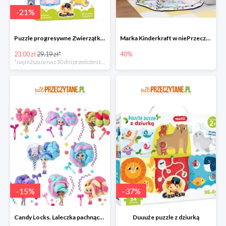
-
21
%
Puzzle progresywne Zwierzątka na wsi
Marka Kinderkraft w niePrzeczytane.pl do -40%
23.00 zł
29.19 zł*
40%
*najniższa cena z 30 dni przed obniżką
-
15
%
-
37
%
Candy Locks. Laleczka pachnące włosy, mix wzorów
Duuuże puzzle z dziurką