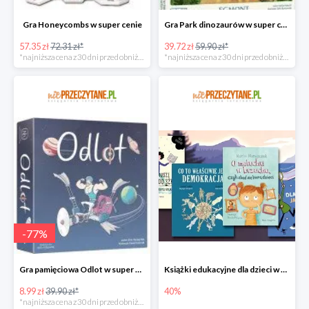
Gra Honeycombs w super cenie
Gra Park dinozaurów w super cenie
57.35 zł
72.31 zł*
39.72 zł
59.90 zł*
*najniższa cena z 30 dni przed obniżką
*najniższa cena z 30 dni przed obniżką
-
77
%
Gra pamięciowa Odlot w super cenie
Książki edukacyjne dla dzieci w niePrzeczytane.pl do -40%
8.99 zł
39.90 zł*
40%
*najniższa cena z 30 dni przed obniżką