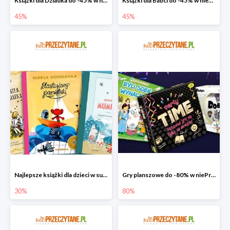
Książki dla Dziadka do -45% w niePrzeczytane.pl
Książki dla Babci do -45% w niePrzeczytane.pl
45%
45%
Najlepsze książki dla dzieci w super cenie w niePrzeczytane.pl
Gry planszowe do -80% w niePrzeczytane.pl
30%
80%