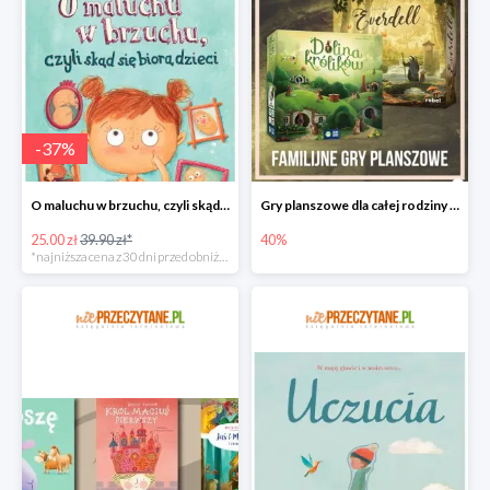
-
37
%
O maluchu w brzuchu, czyli skąd się biorą dzieci
Gry planszowe dla całej rodziny w promocyjnych cenach
25.00 zł
39.90 zł*
40%
*najniższa cena z 30 dni przed obniżką