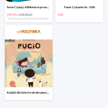
Seria Czytaj z Albikiem w promocji
Tanie Czytanie do -50%
199.99 zł
249.99 zł*
50%
*najniższa cena z 30 dni przed obniżką
Książki dla dzieci w atrakcyjnych cenach