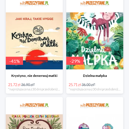
-
41
%
-
29
%
Krystyno, nie denerwuj matki
Dzielna małpka
21.72 zł
36.90 zł*
25.71 zł
36.00 zł*
*najniższa cena z 30 dni przed obniżką
*najniższa cena z 30 dni przed obniżką