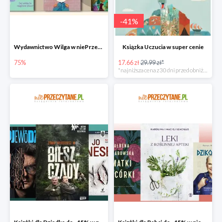
-
41
%
Wydawnictwo Wilga w niePrzeczytane.pl do -75%
Ksiązka Uczucia w super cenie
75%
17.66 zł
29.99 zł*
*najniższa cena z 30 dni przed obniżką