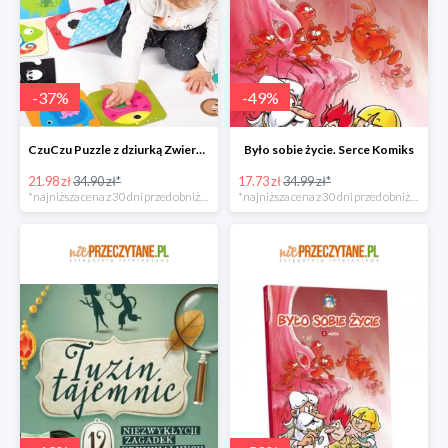
-
37
%
-
49
%
CzuCzu Puzzle z dziurką Zwierzątka
Było sobie życie. Serce Komiks
21.98 zł
34.90 zł*
17.73 zł
34.99 zł*
*najniższa cena z 30 dni przed obniżką
*najniższa cena z 30 dni przed obniżką