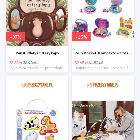
-
37
%
-
15
%
Pan Kudłaty i Cztery Łapy
Polly Pocket. Kompaktowe zestawy FRY35, mix
23.33 zł
36.90 zł*
52.68 zł
61.82 zł*
*najniższa cena z 30 dni przed obniżką
*najniższa cena z 30 dni przed obniżką