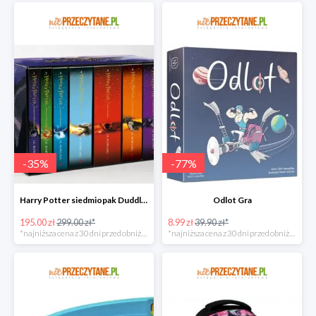
-
35
%
-
77
%
Harry Potter siedmiopak Duddle super oferta
Odlot Gra
195.00 zł
299.00 zł*
8.99 zł
39.90 zł*
*najniższa cena z 30 dni przed obniżką
*najniższa cena z 30 dni przed obniżką