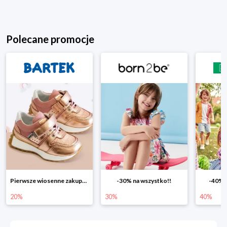
Polecane promocje
-30% na wszystko!!
-40% na drugą sztukę
Wiosenn
30%
40%
25%