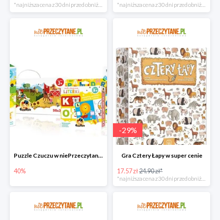
*najniższa cena z 30 dni przed obniżką
*najniższa cena z 30 dni przed obniżką
-
29
%
Puzzle Czuczu w niePrzeczytane.pl do -40%
Gra Cztery Łapy w super cenie
40%
17.57 zł
24.90 zł*
*najniższa cena z 30 dni przed obniżką