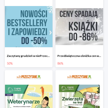
Zaczytany grudzień w niePrzeczytane.pl do -50%
Przedświąteczna obniżka cen w niePrzeczytane.pl do -86%
50%
86%