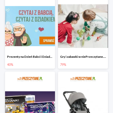
Prezenty na Dzień Babci i Dziadka w niePrzeczytane.pl do -40%
Gry i zabawki w niePrzeczytane.pl do -79%
40%
79%