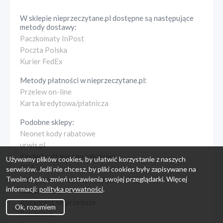
W sklepie
nieprzeczytane.pl
dostępne są następujące
metody dostawy:
Paczkomaty InPost
Poczta Polska
Kurier FedEx
Metody płatności w
nieprzeczytane.pl
:
Przelew on-line
Karta kredytowa/płatnicza
Podobne sklepy:
Neonet kody rabatowe
urwis.pl
Kinderkraft kupony rabatowe
Używamy plików cookies, by ułatwić korzystanie z naszych
G2A
serwisów. Jeśli nie chcesz, by pliki cookies były zapisywane na
Twoim dysku, zmień ustawienia swojej przeglądarki. Więcej
Komputronik kupony rabatowe
informacji:
polityka prywatności
.
Media Markt
Aliexpress wyprzedaże
Ok, rozumiem
Pakamera