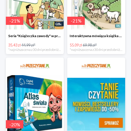
-
21
%
-
21
%
Seria "Książeczka zawody" w promocji
Interaktywna mówiąca książka taniej!
35.43 zł
44.99 zł*
55.09 zł
69.98 zł*
*najniższa cena z 30 dni przed obniżką
*najniższa cena z 30 dni przed obniżką
-
20
%