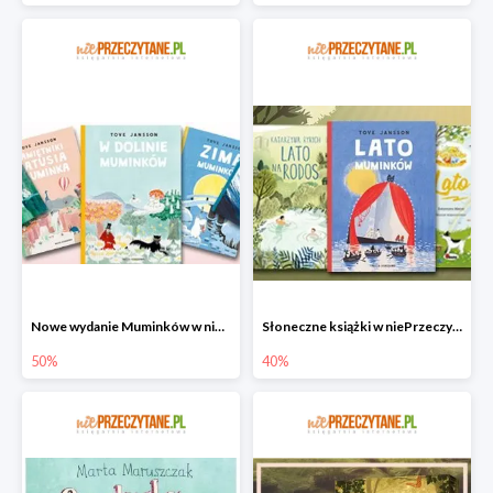
Nowe wydanie Muminków w niePrzeczytane.pl do -50%
Słoneczne książki w niePrzeczytane.pl do -40%
50%
40%