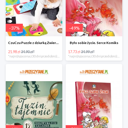
-
37
%
-
49
%
CzuCzu Puzzle z dziurką Zwierzątka
Było sobie życie. Serce Komiks
21.98 zł
34.90 zł*
17.73 zł
34.99 zł*
*najniższa cena z 30 dni przed obniżką
*najniższa cena z 30 dni przed obniżką