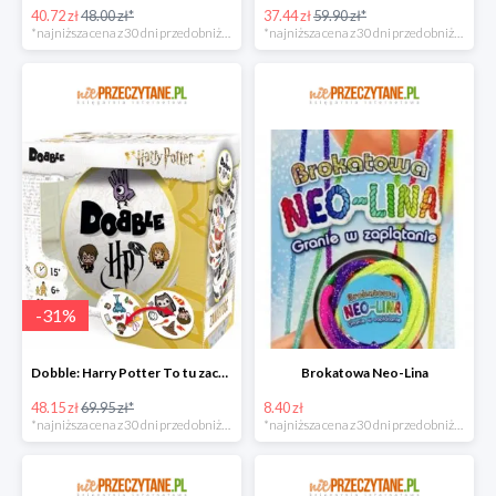
40.72 zł
48.00 zł*
37.44 zł
59.90 zł*
*najniższa cena z 30 dni przed obniżką
*najniższa cena z 30 dni przed obniżką
-
31
%
Dobble: Harry Potter To tu zaczyna się magia!
Brokatowa Neo-Lina
48.15 zł
69.95 zł*
8.40 zł
*najniższa cena z 30 dni przed obniżką
*najniższa cena z 30 dni przed obniżką