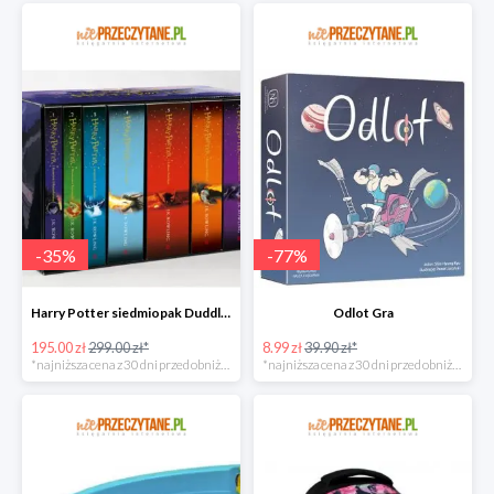
-
35
%
-
77
%
Harry Potter siedmiopak Duddle super oferta
Odlot Gra
195.00 zł
299.00 zł*
8.99 zł
39.90 zł*
*najniższa cena z 30 dni przed obniżką
*najniższa cena z 30 dni przed obniżką