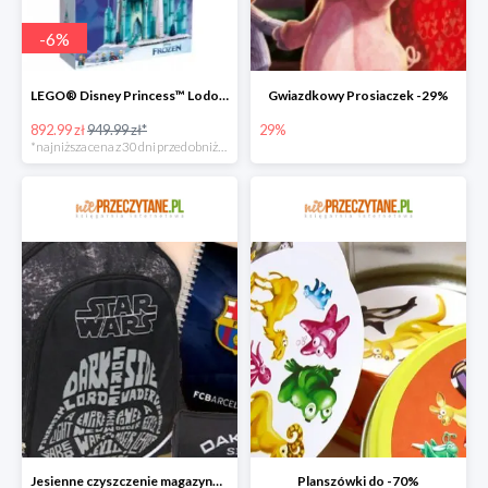
-
6
%
LEGO® Disney Princess™ Lodowy zamek
Gwiazdkowy Prosiaczek -29%
892.99 zł
949.99 zł*
29%
*najniższa cena z 30 dni przed obniżką
Jesienne czyszczenie magazynu do -70%
Planszówki do -70%