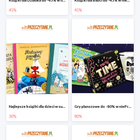
Książki dla Dziadka do -45% w niePrzeczytane.pl
Książki dla Babci do -45% w niePrzeczytane.pl
45%
45%
Najlepsze książki dla dzieci w super cenie w niePrzeczytane.pl
Gry planszowe do -80% w niePrzeczytane.pl
30%
80%