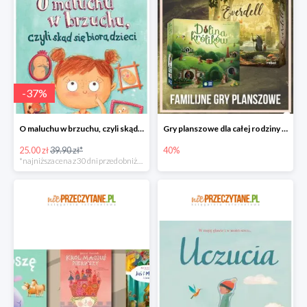
-
37
%
O maluchu w brzuchu, czyli skąd się biorą dzieci
Gry planszowe dla całej rodziny w promocyjnych cenach
25.00 zł
39.90 zł*
40%
*najniższa cena z 30 dni przed obniżką