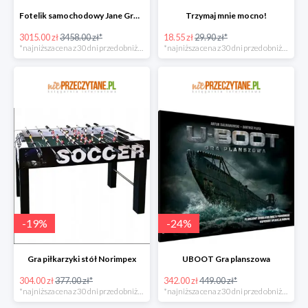
Fotelik samochodowy Jane Groowy i-Size
Trzymaj mnie mocno!
3015.00 zł
3458.00 zł*
18.55 zł
29.90 zł*
*najniższa cena z 30 dni przed obniżką
*najniższa cena z 30 dni przed obniżką
-
19
%
-
24
%
Gra piłkarzyki stół Norimpex
UBOOT Gra planszowa
304.00 zł
377.00 zł*
342.00 zł
449.00 zł*
*najniższa cena z 30 dni przed obniżką
*najniższa cena z 30 dni przed obniżką