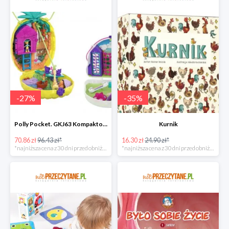
-
27
%
-
35
%
Polly Pocket. GKJ63 Kompaktowa torebka, mix
Kurnik
70.86 zł
96.43 zł*
16.30 zł
24.90 zł*
*najniższa cena z 30 dni przed obniżką
*najniższa cena z 30 dni przed obniżką