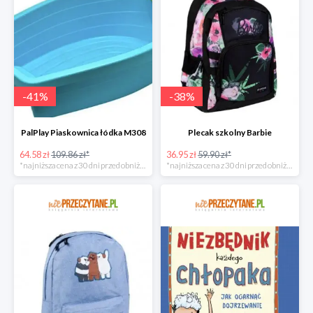
-
41
%
-
38
%
PalPlay Piaskownica łódka M308
Plecak szkolny Barbie
64.58 zł
109.86 zł*
36.95 zł
59.90 zł*
*najniższa cena z 30 dni przed obniżką
*najniższa cena z 30 dni przed obniżką