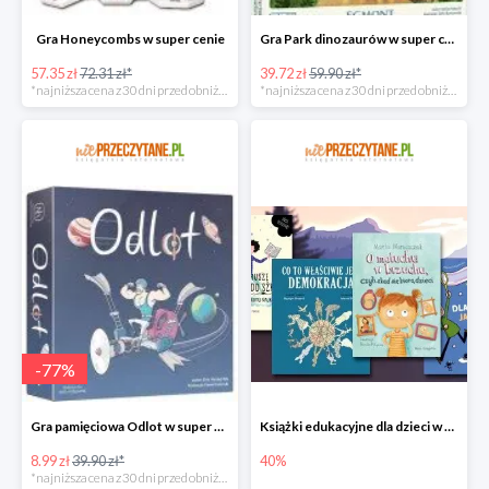
Gra Honeycombs w super cenie
Gra Park dinozaurów w super cenie
57.35 zł
72.31 zł*
39.72 zł
59.90 zł*
*najniższa cena z 30 dni przed obniżką
*najniższa cena z 30 dni przed obniżką
-
77
%
Gra pamięciowa Odlot w super cenie
Książki edukacyjne dla dzieci w niePrzeczytane.pl do -40%
8.99 zł
39.90 zł*
40%
*najniższa cena z 30 dni przed obniżką