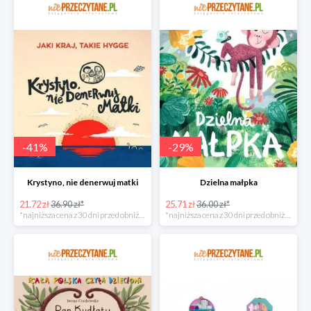
-
41
%
-
29
%
Krystyno, nie denerwuj matki
Dzielna małpka
21.72 zł
36.90 zł*
25.71 zł
36.00 zł*
*najniższa cena z 30 dni przed obniżką
*najniższa cena z 30 dni przed obniżką