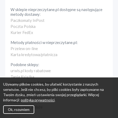
W sklepie
nieprzeczytane.pl
dostępne są następujące
metody dostawy:
Paczkomaty InPost
Poczta Polska
Kurier FedEx
Metody płatności w
nieprzeczytane.pl
:
Przelew on-line
Karta kredytowa/płatnicza
Podobne sklepy:
urwis.pl kody rabatowe
Tania Książka
Vobis kupony rabatowe
Używamy plików cookies, by ułatwić korzystanie z naszych
Phlov by Anna Lewandowska
serwisów. Jeśli nie chcesz, by pliki cookies były zapisywane na
Twoim dysku, zmień ustawienia swojej przeglądarki. Więcej
Neonet kupony rabatowe
informacji:
polityka prywatności
.
Fiszki
Multu wyprzedaże
Ok, rozumiem
MamaGama