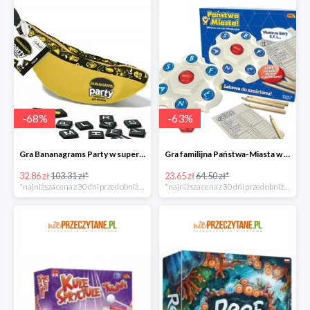
-
68
%
-
63
%
Gra Bananagrams Party w super cenie
Gra familijna Państwa-Miasta w super cenie
32.86 zł
103.31 zł*
23.65 zł
64.50 zł*
*najniższa cena z 30 dni przed obniżką
*najniższa cena z 30 dni przed obniżką