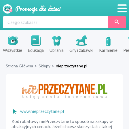
Promocje
Produkty
Sklepy
Wszystkie
Edukacja
Ubrania
Gry i zabawki
Karmienie
Pie
Blog
Strona Główna
>
Sklepy
>
nieprzeczytane.pl
Wyprawka
www.nieprzeczytane.pl
Kod rabatowy niePrzeczytane to sposób na zakupy w
atrakcyjnych cenach. Jeżeli chcesz skorzystać z takiej