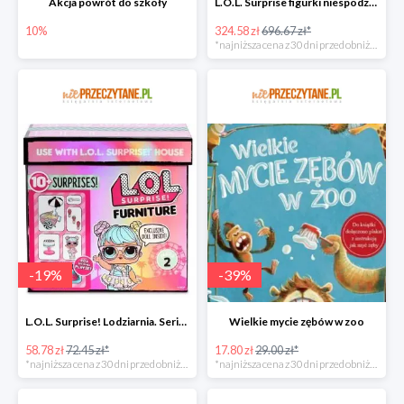
Akcja powrót do szkoły
L.O.L. Surprise figurki niespodzianki Amazing Surprise w super cenie
10%
324.58 zł
696.67 zł*
*najniższa cena z 30 dni przed obniżką
-
19
%
-
39
%
L.O.L. Surprise! Lodziarnia. Seria 2 w super cenie
Wielkie mycie zębów w zoo
58.78 zł
72.45 zł*
17.80 zł
29.00 zł*
*najniższa cena z 30 dni przed obniżką
*najniższa cena z 30 dni przed obniżką