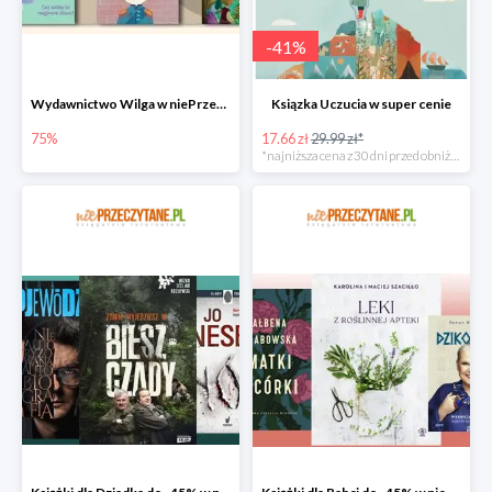
-
41
%
Wydawnictwo Wilga w niePrzeczytane.pl do -75%
Ksiązka Uczucia w super cenie
75%
17.66 zł
29.99 zł*
*najniższa cena z 30 dni przed obniżką