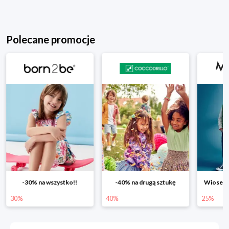
Polecane promocje
-40% na drugą sztukę
Wiosenne rabaty do -25%
40%
25%
25%