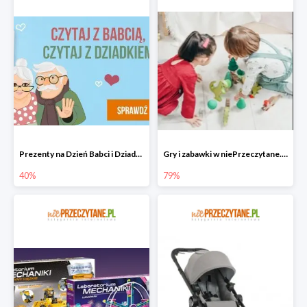
Prezenty na Dzień Babci i Dziadka w niePrzeczytane.pl do -40%
Gry i zabawki w niePrzeczytane.pl do -79%
40%
79%