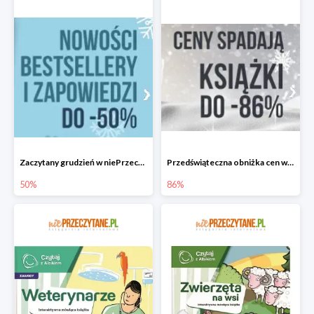
Zaczytany grudzień w niePrzeczytane.pl do -50%
Przedświąteczna obniżka cen w niePrzeczytane.pl do -86%
50%
86%