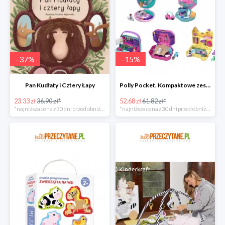
-
37
%
-
15
%
Pan Kudłaty i Cztery Łapy
Polly Pocket. Kompaktowe zestawy FRY35, mix
23.33 zł
36.90 zł*
52.68 zł
61.82 zł*
*najniższa cena z 30 dni przed obniżką
*najniższa cena z 30 dni przed obniżką