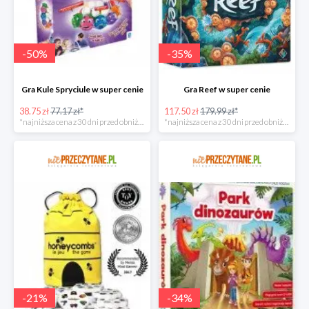
-
50
%
-
35
%
Gra Kule Spryciule w super cenie
Gra Reef w super cenie
38.75 zł
77.17 zł*
117.50 zł
179.99 zł*
*najniższa cena z 30 dni przed obniżką
*najniższa cena z 30 dni przed obniżką
-
21
%
-
34
%