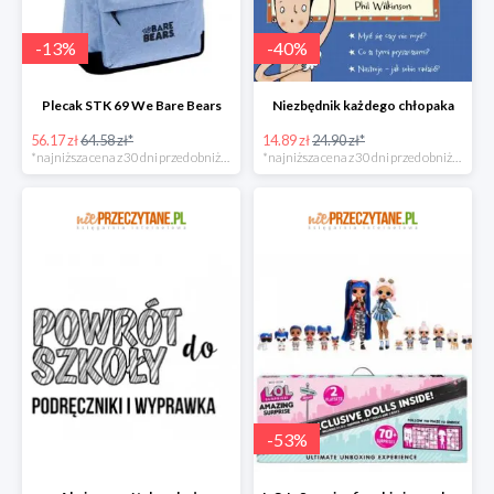
-
13
%
-
40
%
Plecak STK 69 We Bare Bears
Niezbędnik każdego chłopaka
56.17 zł
64.58 zł*
14.89 zł
24.90 zł*
*najniższa cena z 30 dni przed obniżką
*najniższa cena z 30 dni przed obniżką
-
53
%