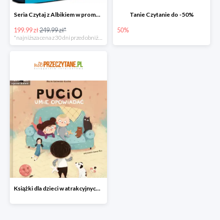
Seria Czytaj z Albikiem w promocji
Tanie Czytanie do -50%
199.99 zł
249.99 zł*
50%
*najniższa cena z 30 dni przed obniżką
Książki dla dzieci w atrakcyjnych cenach