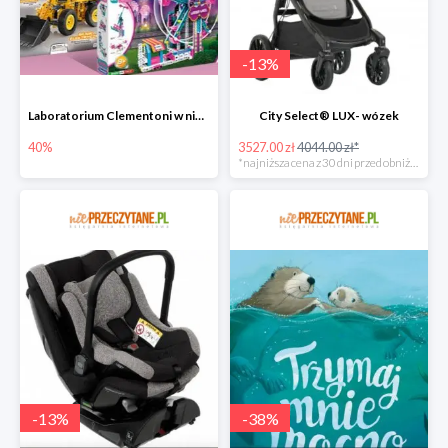
-
13
%
Laboratorium Clementoni w niePrzeczytane.pl do -40%
City Select® LUX- wózek
40%
3527.00 zł
4044.00 zł*
*najniższa cena z 30 dni przed obniżką
-
13
%
-
38
%