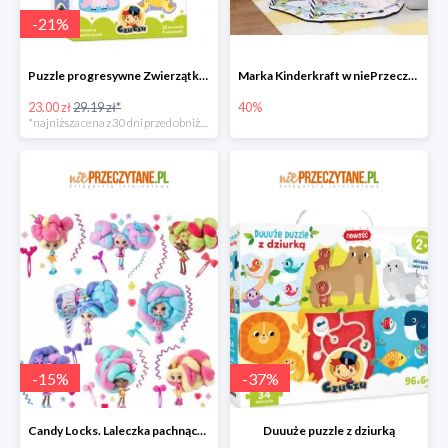
-
21
%
Puzzle progresywne Zwierzątka na wsi
Marka Kinderkraft w niePrzeczytane.pl do -40%
23.00 zł
29.19 zł*
40%
*najniższa cena z 30 dni przed obniżką
-
15
%
-
37
%
Candy Locks. Laleczka pachnące włosy, mix wzorów
Duuuże puzzle z dziurką