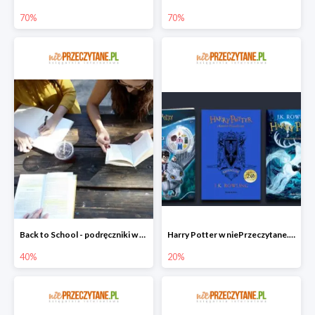
70%
70%
Back to School - podręczniki w niePrzeczytane.pl do -40%
Harry Potter w niePrzeczytane.pl do -20%
40%
20%