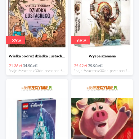
-
39
%
-
68
%
Wielka podróż dziadka Eustachego
Wyspa szamana
21.36 zł
34.90 zł*
25.42 zł
79.90 zł*
*najniższa cena z 30 dni przed obniżką
*najniższa cena z 30 dni przed obniżką