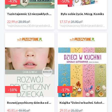
-
43
%
-
50
%
Tuzin tajemnic 12 niezywkłych zagadek kryminalnych
Było sobie życie. Mózg. Komiks
22.99 zł
39.99 zł*
17.57 zł
34.90 zł*
*najniższa cena z 30 dni przed obniżką
*najniższa cena z 30 dni przed obniżką
-
18
%
-
17
%
Rozwój psychiczny dziecka od 0 do 10 lat w super cenie
Książka "Dzieci w kuchni. Szkoła gotowania krok po kroku" w super cenie
40.81 zł
49.90 zł*
29.05 zł
35.00 zł*