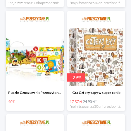
*najniższa cena z 30 dni przed obniżką
*najniższa cena z 30 dni przed obniżką
-
29
%
Puzzle Czuczu w niePrzeczytane.pl do -40%
Gra Cztery Łapy w super cenie
40%
17.57 zł
24.90 zł*
*najniższa cena z 30 dni przed obniżką