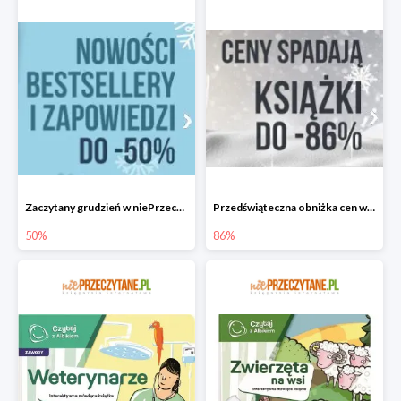
Zaczytany grudzień w niePrzeczytane.pl do -50%
Przedświąteczna obniżka cen w niePrzeczytane.pl do -86%
50%
86%