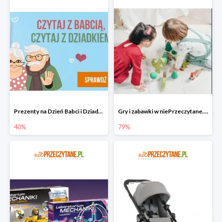
Prezenty na Dzień Babci i Dziadka w niePrzeczytane.pl do -40%
Gry i zabawki w niePrzeczytane.pl do -79%
40%
79%