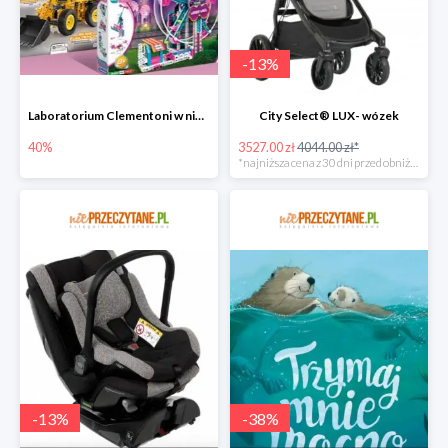
-
13
%
Laboratorium Clementoni w niePrzeczytane.pl do -40%
City Select® LUX- wózek
40%
3527.00 zł
4044.00 zł*
*najniższa cena z 30 dni przed obniżką
-
13
%
-
38
%