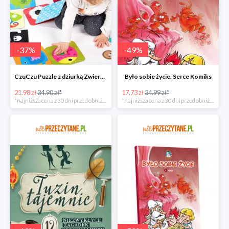
-
37
%
-
49
%
CzuCzu Puzzle z dziurką Zwierzątka
Było sobie życie. Serce Komiks
21.98 zł
34.90 zł*
17.73 zł
34.99 zł*
*najniższa cena z 30 dni przed obniżką
*najniższa cena z 30 dni przed obniżką