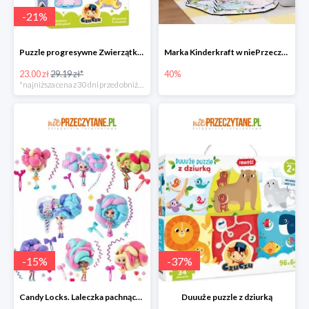
-
21
%
Puzzle progresywne Zwierzątka na wsi
Marka Kinderkraft w niePrzeczytane.pl do -40%
23.00 zł
29.19 zł*
40%
*najniższa cena z 30 dni przed obniżką
-
15
%
-
37
%
Candy Locks. Laleczka pachnące włosy, mix wzorów
Duuuże puzzle z dziurką