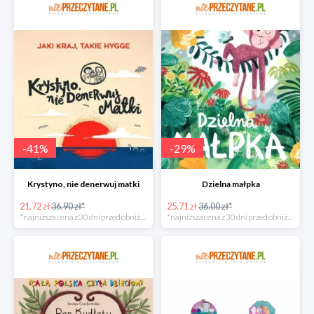
-
41
%
-
29
%
Krystyno, nie denerwuj matki
Dzielna małpka
21.72 zł
36.90 zł*
25.71 zł
36.00 zł*
*najniższa cena z 30 dni przed obniżką
*najniższa cena z 30 dni przed obniżką