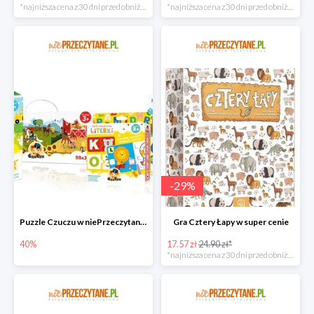
*najniższa cena z 30 dni przed obniżką
*najniższa cena z 30 dni przed obniżką
-
29
%
Puzzle Czuczu w niePrzeczytane.pl do -40%
Gra Cztery Łapy w super cenie
40%
17.57 zł
24.90 zł*
*najniższa cena z 30 dni przed obniżką