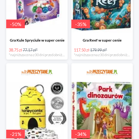
-
50
%
-
35
%
Gra Kule Spryciule w super cenie
Gra Reef w super cenie
38.75 zł
77.17 zł*
117.50 zł
179.99 zł*
*najniższa cena z 30 dni przed obniżką
*najniższa cena z 30 dni przed obniżką
-
21
%
-
34
%