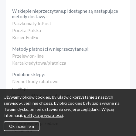
W sklepie
nieprzeczytane.pl
dostępne są następujące
metody dostawy:
Paczkomaty InPost
Poczta Polska
Kurier FedEx
Metody płatności w
nieprzeczytane.pl
:
Przelew on-line
Karta kredytowa/płatnicza
Podobne sklepy:
Neonet kody rabatowe
urwis.pl
Kinderkraft kupony rabatowe
Używamy plików cookies, by ułatwić korzystanie z naszych
G2A
serwisów. Jeśli nie chcesz, by pliki cookies były zapisywane na
Twoim dysku, zmień ustawienia swojej przeglądarki. Więcej
Komputronik kupony rabatowe
informacji:
polityka prywatności
.
Media Markt
Aliexpress wyprzedaże
Ok, rozumiem
Pakamera