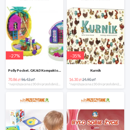
-
27
%
-
35
%
Polly Pocket. GKJ63 Kompaktowa torebka, mix
Kurnik
70.86 zł
96.43 zł*
16.30 zł
24.90 zł*
*najniższa cena z 30 dni przed obniżką
*najniższa cena z 30 dni przed obniżką