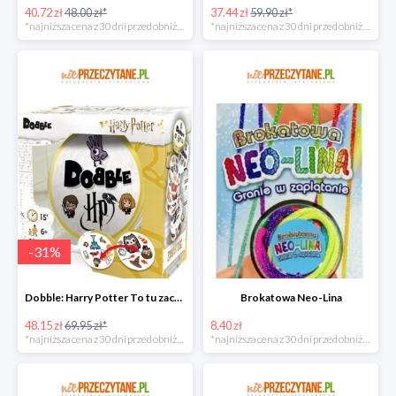
40.72 zł
48.00 zł*
37.44 zł
59.90 zł*
*najniższa cena z 30 dni przed obniżką
*najniższa cena z 30 dni przed obniżką
-
31
%
Dobble: Harry Potter To tu zaczyna się magia!
Brokatowa Neo-Lina
48.15 zł
69.95 zł*
8.40 zł
*najniższa cena z 30 dni przed obniżką
*najniższa cena z 30 dni przed obniżką