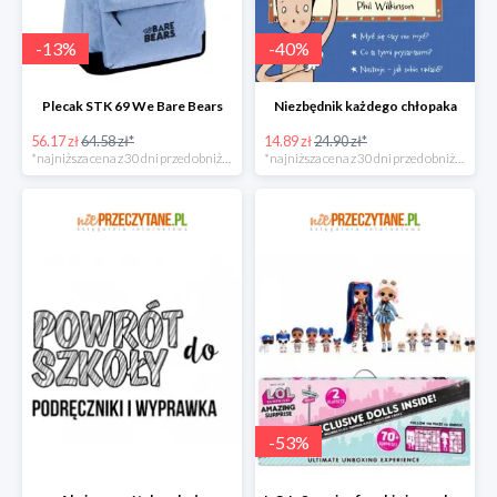
-
13
%
-
40
%
Plecak STK 69 We Bare Bears
Niezbędnik każdego chłopaka
56.17 zł
64.58 zł*
14.89 zł
24.90 zł*
*najniższa cena z 30 dni przed obniżką
*najniższa cena z 30 dni przed obniżką
-
53
%