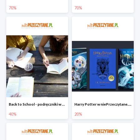
70%
70%
Back to School - podręczniki w niePrzeczytane.pl do -40%
Harry Potter w niePrzeczytane.pl do -20%
40%
20%