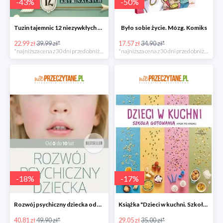
-
43
%
-
50
%
Tuzin tajemnic 12 niezywkłych zagadek kryminalnych
Było sobie życie. Mózg. Komiks
22.99 zł
39.99 zł*
17.57 zł
34.90 zł*
*najniższa cena z 30 dni przed obniżką
*najniższa cena z 30 dni przed obniżką
-
18
%
-
17
%
Rozwój psychiczny dziecka od 0 do 10 lat w super cenie
Książka "Dzieci w kuchni. Szkoła gotowania krok po kroku" w super cenie
40.81 zł
49.90 zł*
29.05 zł
35.00 zł*