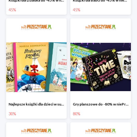
Książki dla Dziadka do -45% w niePrzeczytane.pl
Książki dla Babci do -45% w niePrzeczytane.pl
45%
45%
Najlepsze książki dla dzieci w super cenie w niePrzeczytane.pl
Gry planszowe do -80% w niePrzeczytane.pl
30%
80%