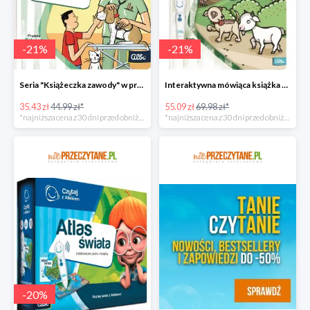
-
21
%
-
21
%
Seria "Książeczka zawody" w promocji
Interaktywna mówiąca książka taniej!
35.43 zł
44.99 zł*
55.09 zł
69.98 zł*
*najniższa cena z 30 dni przed obniżką
*najniższa cena z 30 dni przed obniżką
-
20
%