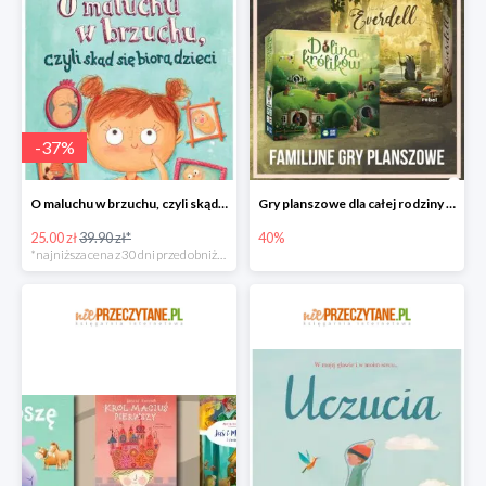
-
37
%
O maluchu w brzuchu, czyli skąd się biorą dzieci
Gry planszowe dla całej rodziny w promocyjnych cenach
25.00 zł
39.90 zł*
40%
*najniższa cena z 30 dni przed obniżką