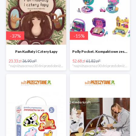
-
37
%
-
15
%
Pan Kudłaty i Cztery Łapy
Polly Pocket. Kompaktowe zestawy FRY35, mix
23.33 zł
36.90 zł*
52.68 zł
61.82 zł*
*najniższa cena z 30 dni przed obniżką
*najniższa cena z 30 dni przed obniżką