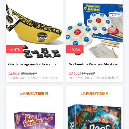
-
68
%
-
63
%
Gra Bananagrams Party w super cenie
Gra familijna Państwa-Miasta w super cenie
32.86 zł
103.31 zł*
23.65 zł
64.50 zł*
*najniższa cena z 30 dni przed obniżką
*najniższa cena z 30 dni przed obniżką