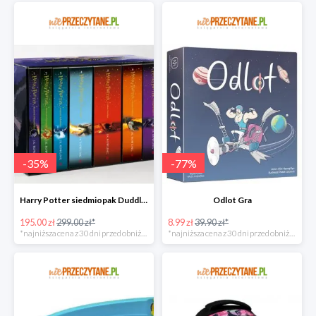
-
35
%
-
77
%
Harry Potter siedmiopak Duddle super oferta
Odlot Gra
195.00 zł
299.00 zł*
8.99 zł
39.90 zł*
*najniższa cena z 30 dni przed obniżką
*najniższa cena z 30 dni przed obniżką