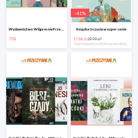
-
41
%
Wydawnictwo Wilga w niePrzeczytane.pl do -75%
Ksiązka Uczucia w super cenie
75%
17.66 zł
29.99 zł*
*najniższa cena z 30 dni przed obniżką