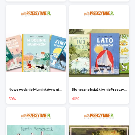
Nowe wydanie Muminków w niePrzeczytane.pl do -50%
Słoneczne książki w niePrzeczytane.pl do -40%
50%
40%