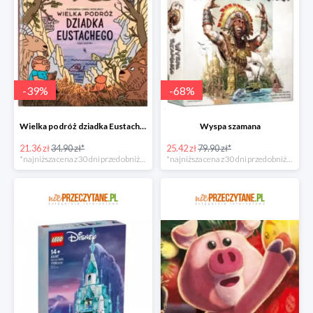
-
39
%
-
68
%
Wielka podróż dziadka Eustachego
Wyspa szamana
21.36 zł
34.90 zł*
25.42 zł
79.90 zł*
*najniższa cena z 30 dni przed obniżką
*najniższa cena z 30 dni przed obniżką