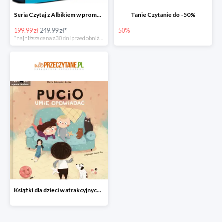
Seria Czytaj z Albikiem w promocji
Tanie Czytanie do -50%
199.99 zł
249.99 zł*
50%
*najniższa cena z 30 dni przed obniżką
Książki dla dzieci w atrakcyjnych cenach