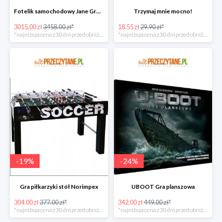
Fotelik samochodowy Jane Groowy i-Size
Trzymaj mnie mocno!
3015.00 zł
3458.00 zł*
18.55 zł
29.90 zł*
*najniższa cena z 30 dni przed obniżką
*najniższa cena z 30 dni przed obniżką
-
19
%
-
24
%
Gra piłkarzyki stół Norimpex
UBOOT Gra planszowa
304.00 zł
377.00 zł*
342.00 zł
449.00 zł*
*najniższa cena z 30 dni przed obniżką
*najniższa cena z 30 dni przed obniżką