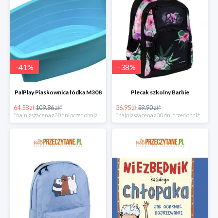
-
41
%
-
38
%
PalPlay Piaskownica łódka M308
Plecak szkolny Barbie
64.58 zł
109.86 zł*
36.95 zł
59.90 zł*
*najniższa cena z 30 dni przed obniżką
*najniższa cena z 30 dni przed obniżką