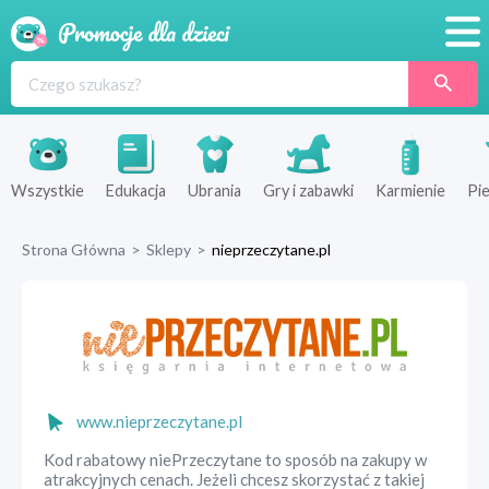
Promocje
Produkty
Sklepy
Wszystkie
Edukacja
Ubrania
Gry i zabawki
Karmienie
Pie
Blog
Strona Główna
>
Sklepy
>
nieprzeczytane.pl
Wyprawka
www.nieprzeczytane.pl
Kod rabatowy niePrzeczytane to sposób na zakupy w
atrakcyjnych cenach. Jeżeli chcesz skorzystać z takiej