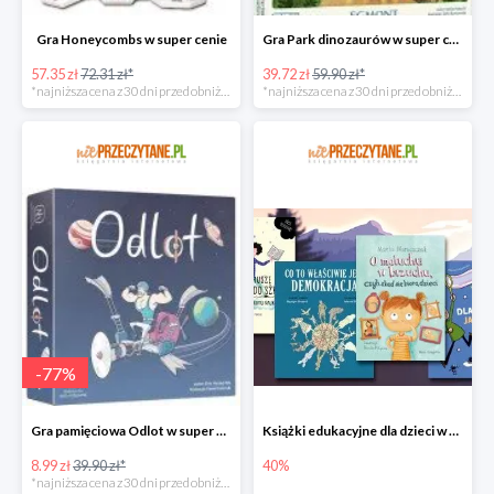
Gra Honeycombs w super cenie
Gra Park dinozaurów w super cenie
57.35 zł
72.31 zł*
39.72 zł
59.90 zł*
*najniższa cena z 30 dni przed obniżką
*najniższa cena z 30 dni przed obniżką
-
77
%
Gra pamięciowa Odlot w super cenie
Książki edukacyjne dla dzieci w niePrzeczytane.pl do -40%
8.99 zł
39.90 zł*
40%
*najniższa cena z 30 dni przed obniżką