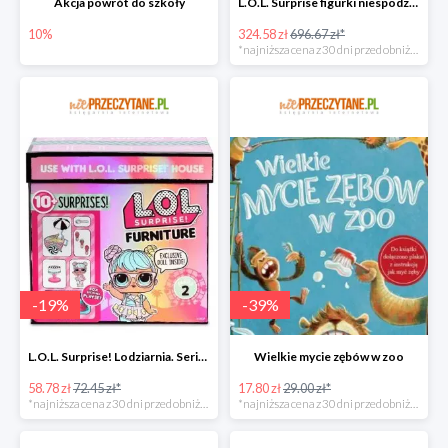
Akcja powrót do szkoły
L.O.L. Surprise figurki niespodzianki Amazing Surprise w super cenie
10%
324.58 zł
696.67 zł*
*najniższa cena z 30 dni przed obniżką
-
19
%
-
39
%
L.O.L. Surprise! Lodziarnia. Seria 2 w super cenie
Wielkie mycie zębów w zoo
58.78 zł
72.45 zł*
17.80 zł
29.00 zł*
*najniższa cena z 30 dni przed obniżką
*najniższa cena z 30 dni przed obniżką