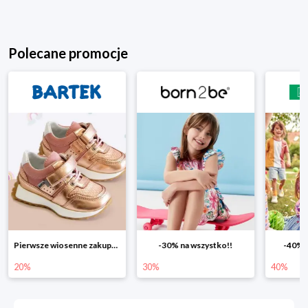
Polecane promocje
-30% na wszystko!!
-40% na drugą sztukę
Wiosenn
30%
40%
25%