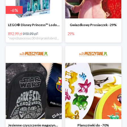
-
6
%
LEGO® Disney Princess™ Lodowy zamek
Gwiazdkowy Prosiaczek -29%
892.99 zł
949.99 zł*
29%
*najniższa cena z 30 dni przed obniżką
Jesienne czyszczenie magazynu do -70%
Planszówki do -70%