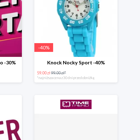
-
40
%
do -30%
Knock Nocky Sport -40%
59.00 zł
99.00 zł*
*najniższa cena z 30 dni przed obniżką