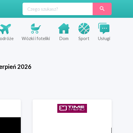
odróże
Wózki i foteliki
Dom
Sport
Usługi
erpień
2026