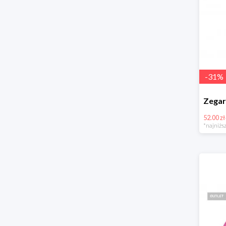
-
31
%
52.00 zł
*najniższ