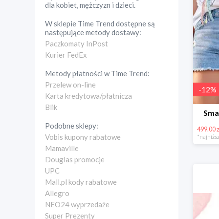
dla kobiet, mężczyzn i dzieci.
W sklepie
Time Trend
dostępne są
następujące metody dostawy:
Paczkomaty InPost
Kurier FedEx
Metody płatności w
Time Trend
:
Przelew on-line
-
12
%
Karta kredytowa/płatnicza
Blik
Sma
Podobne sklepy:
499.00 z
Vobis kupony rabatowe
*najniższ
Mamaville
Douglas promocje
UPC
Mall.pl kody rabatowe
Allegro
NEO24 wyprzedaże
Super Prezenty