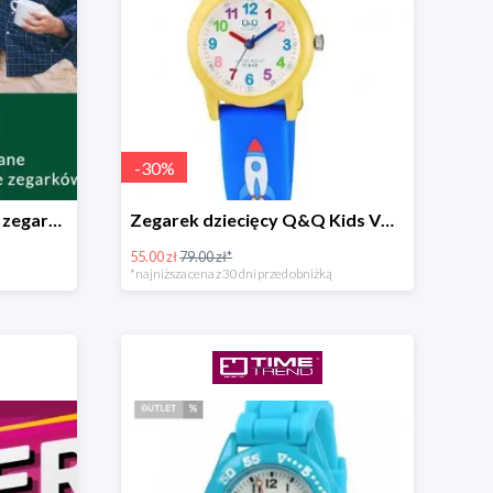
-
30
%
-30% na wybrane modele zegarków
Zegarek dziecięcy Q&Q Kids VR99-003
55.00 zł
79.00 zł*
*najniższa cena z 30 dni przed obniżką