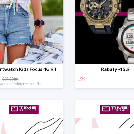
rtwatch Kids Focus 4G RT
Rabaty -15%
ł
569.00 zł*
15%
a cena z 30 dni przed obniżką