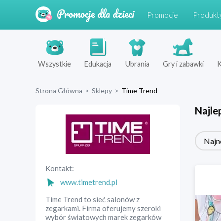
Promocje
Produkt
Wszystkie
Edukacja
Ubrania
Gry i zabawki
K
Strona Główna
>
Sklepy
>
Time Trend
Najle
Najn
Kontakt:
www.timetrend.pl
Time Trend to sieć salonów z
zegarkami. Firma oferujemy szeroki
wybór światowych marek zegarków