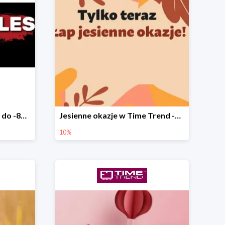
Black Sales w Time Trend do -80%
Jesienne okazje w Time Trend -10%
10%