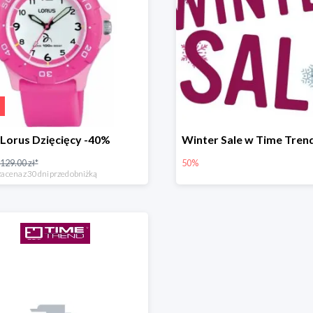
Lorus Dzięcięcy -40%
129.00 zł*
50%
a cena z 30 dni przed obniżką