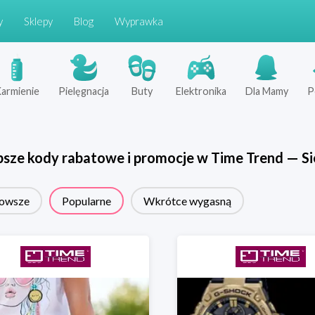
y
Sklepy
Blog
Wyprawka
armienie
Pielęgnacja
Buty
Elektronika
Dla Mamy
P
psze kody rabatowe i promocje w
Time Trend
—
Si
owsze
Popularne
Wkrótce wygasną