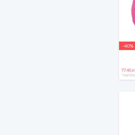
-
40
%
77.40 zł
*najniższ