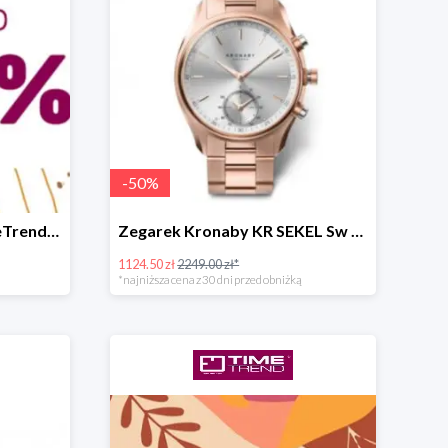
-
50
%
Letnia wyprzedaż w TimeTrend do -70%
Zegarek Kronaby KR SEKEL Sw super cenie
1124.50 zł
2249.00 zł*
*najniższa cena z 30 dni przed obniżką