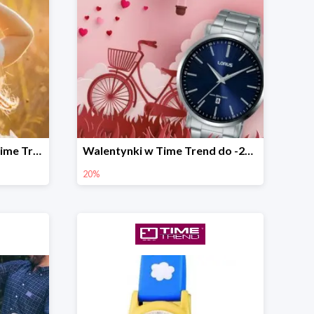
Prezenty na Komunię w Time Trend od 89,90 zł
Walentynki w Time Trend do -20%
20%