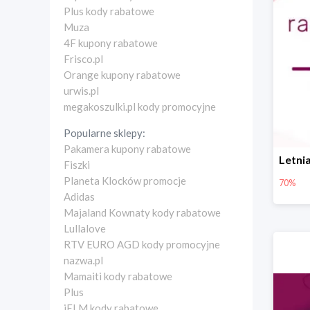
Plus kody rabatowe
Muza
4F kupony rabatowe
Frisco.pl
Orange kupony rabatowe
urwis.pl
megakoszulki.pl kody promocyjne
Popularne sklepy:
Pakamera kupony rabatowe
Fiszki
Planeta Klocków promocje
70%
Adidas
Majaland Kownaty kody rabatowe
Lullalove
RTV EURO AGD kody promocyjne
nazwa.pl
Mamaiti kody rabatowe
Plus
iELM kody rabatowe