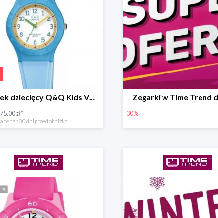
Zegarek dziecięcy Q&Q Kids VR75-001
Zegarki w Time Trend 
75.00 zł*
30%
a cena z 30 dni przed obniżką