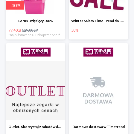
-
40
%
Lorus Dzięcięcy -40%
Winter Sale w Time Trend do -50%
77.40 zł
129.00 zł*
50%
*najniższa cena z 30 dni przed obniżką
Outlet. Skorzystaj z rabatów do -30%
Darmowa dostawa w Timetrend