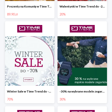
Prezenty na Komunię w Time Trend od 89,90 zł
Walentynki w Time Trend do -20%
89.90 zł
20%
Winter Sale w Time Trend do -70%
-30% na wybrane modele zegarków
70%
30%