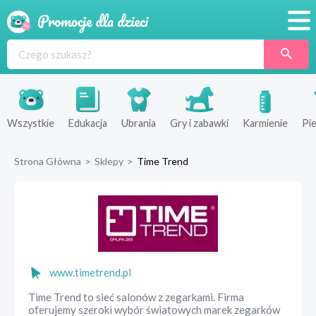
Promocje
Produkty
Sklepy
Wszystkie
Edukacja
Ubrania
Gry i zabawki
Karmienie
Pie
Blog
Strona Główna
>
Sklepy
>
Time Trend
Wyprawka
www.timetrend.pl
Time Trend to sieć salonów z zegarkami. Firma
oferujemy szeroki wybór światowych marek zegarków