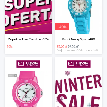
-
40
%
Zegarki w Time Trend do -30%
Knock Nocky Sport -40%
30%
59.00 zł
99.00 zł*
*najniższa cena z 30 dni przed obniżką