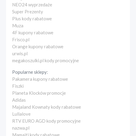
NEO24 wyprzedaże
Super Prezenty
Plus kody rabatowe
Muza
4F kupony rabatowe
Frisco.pl
Orange kupony rabatowe
urwis.pl
megakoszulki.pl kody promocyjne
Popularne sklepy:
Pakamera kupony rabatowe
Fiszki
Planeta Klocków promocje
Adidas
Majaland Kownaty kody rabatowe
Lullalove
RTV EURO AGD kody promocyjne
nazwa.pl
Mamaiti kody rabatowe