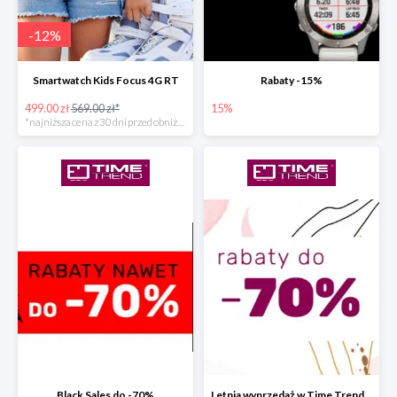
-
12
%
Smartwatch Kids Focus 4G RT
Rabaty -15%
499.00 zł
569.00 zł*
15%
*najniższa cena z 30 dni przed obniżką
Black Sales do -70%
Letnia wyprzedaż w Time Trend do -70%