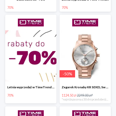
70%
70%
-
50
%
Letnia wyprzedaż w TimeTrend do -70%
Zegarek Kronaby KR SEKEL Sw super cenie
70%
1124.50 zł
2249.00 zł*
*najniższa cena z 30 dni przed obniżką