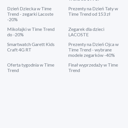
Dzień Dziecka w Time
Prezenty na Dzień Taty w
Trend - zegarki Lacoste
Time Trend od 153 zł
-20%
Mikołajki w Time Trend
Zegarek dla dzieci
do -20%
LACOSTE
Smartwatch Garett Kids
Prezenty na Dzień Ojca w
Craft 4G RT
Time Trend - wybrane
modele zegarków -40%
Oferta tygodnia w Time
Finał wyprzedaży w Time
Trend
Trend