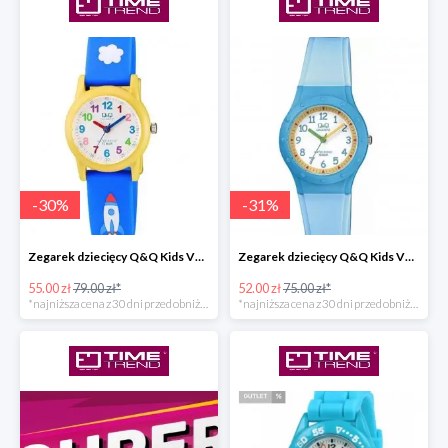
-
30
%
-
31
%
Zegarek dziecięcy Q&Q Kids VR99-003
Zegarek dziecięcy Q&Q Kids VR75-001
55.00 zł
79.00 zł*
52.00 zł
75.00 zł*
*najniższa cena z 30 dni przed obniżką
*najniższa cena z 30 dni przed obniżką