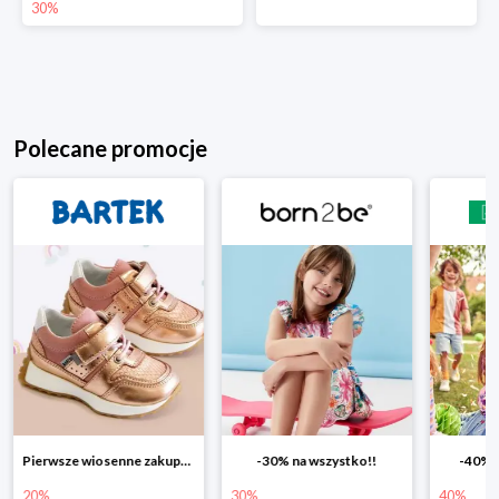
30%
Polecane promocje
-30% na wszystko!!
-40% na drugą sztukę
Wiosenn
30%
40%
25%