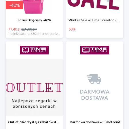
-
40
%
Lorus Dzięcięcy -40%
Winter Sale w Time Trend do -50%
77.40 zł
129.00 zł*
50%
*najniższa cena z 30 dni przed obniżką
Outlet. Skorzystaj z rabatów do -30%
Darmowa dostawa w Timetrend