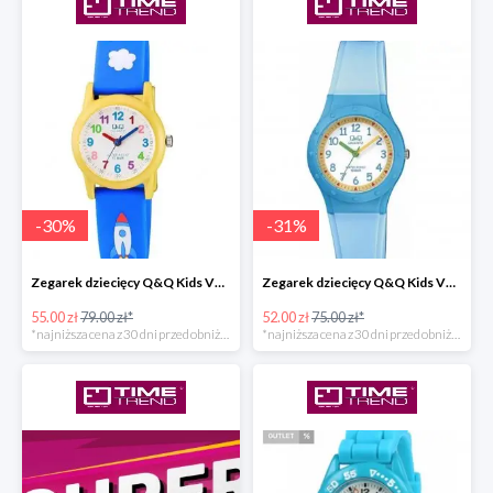
-
30
%
-
31
%
Zegarek dziecięcy Q&Q Kids VR99-003
Zegarek dziecięcy Q&Q Kids VR75-001
55.00 zł
79.00 zł*
52.00 zł
75.00 zł*
*najniższa cena z 30 dni przed obniżką
*najniższa cena z 30 dni przed obniżką