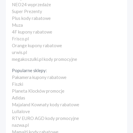
NEO24 wyprzedaże
Super Prezenty
Plus kody rabatowe
Muza
4F kupony rabatowe
Frisco.pl
Orange kupony rabatowe
urwis.pl
megakoszulki.pl kody promocyjne
Popularne sklepy:
Pakamera kupony rabatowe
Fiszki
Planeta Klocków promocje
Adidas
Majaland Kownaty kody rabatowe
Lullalove
RTV EURO AGD kody promocyjne
nazwa.pl
Mamaiti kody rabatowe