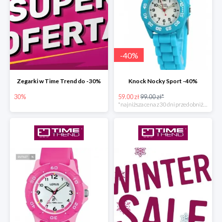
-
40
%
Zegarki w Time Trend do -30%
Knock Nocky Sport -40%
30%
59.00 zł
99.00 zł*
*najniższa cena z 30 dni przed obniżką