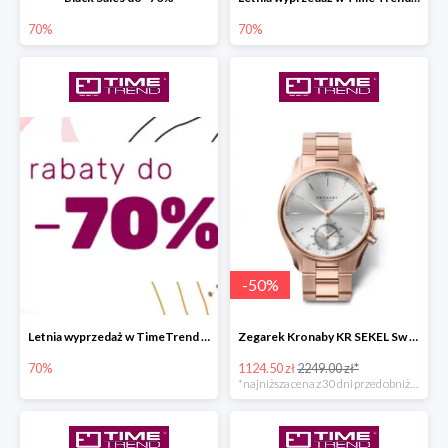
70%
70%
-
50
%
Letnia wyprzedaż w TimeTrend do -70%
Zegarek Kronaby KR SEKEL Sw super cenie
70%
1124.50 zł
2249.00 zł*
*najniższa cena z 30 dni przed obniżką