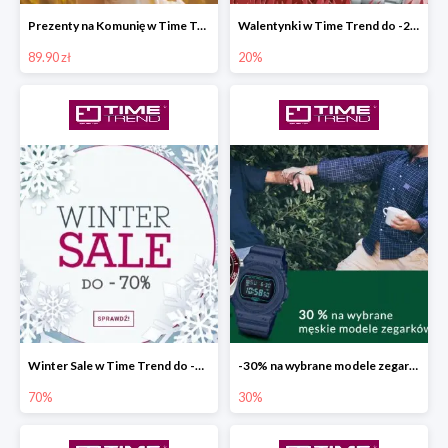
Prezenty na Komunię w Time Trend od 89,90 zł
Walentynki w Time Trend do -20%
89.90 zł
20%
Winter Sale w Time Trend do -70%
-30% na wybrane modele zegarków
70%
30%