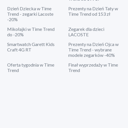
Dzień Dziecka w Time
Prezenty na Dzień Taty w
Trend - zegarki Lacoste
Time Trend od 153 zł
-20%
Mikołajki w Time Trend
Zegarek dla dzieci
do -20%
LACOSTE
Smartwatch Garett Kids
Prezenty na Dzień Ojca w
Craft 4G RT
Time Trend - wybrane
modele zegarków -40%
Oferta tygodnia w Time
Finał wyprzedaży w Time
Trend
Trend