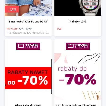
-
12
%
Smartwatch Kids Focus 4G RT
Rabaty -15%
499.00 zł
569.00 zł*
15%
*najniższa cena z 30 dni przed obniżką
Black Sales do -70%
Letnia wyprzedaż w Time Trend do -70%