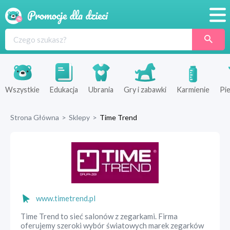
Promocje
Produkty
Sklepy
Wszystkie
Edukacja
Ubrania
Gry i zabawki
Karmienie
Pie
Blog
Strona Główna
>
Sklepy
>
Time Trend
Wyprawka
www.timetrend.pl
Time Trend to sieć salonów z zegarkami. Firma
oferujemy szeroki wybór światowych marek zegarków