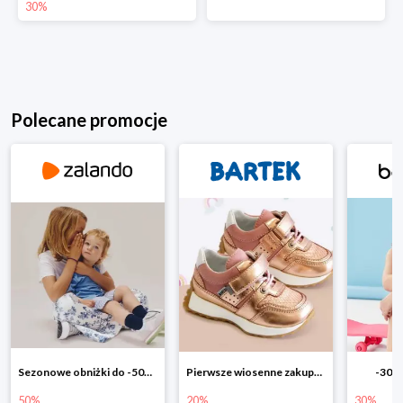
30%
Polecane promocje
Sezonowe obniżki do -50% w Zalando
Pierwsze wiosenne zakupy -20%
-30% 
50%
20%
30%