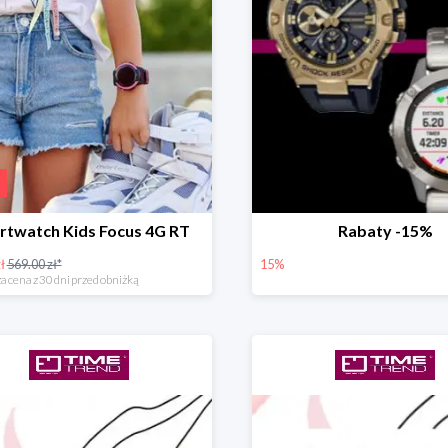
rtwatch Kids Focus 4G RT
Rabaty -15%
ł
569.00 zł*
15%
a cena z 30 dni przed obniżką