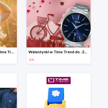
Prezenty na Komunię w Time Trend od 89,90 zł
Walentynki w Time Trend do -20%
20%