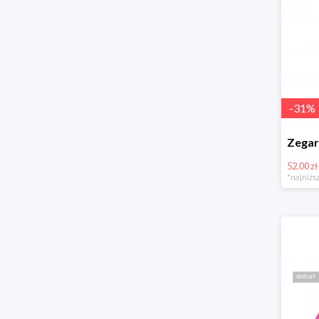
-
31
%
52.00 zł
*najniższ