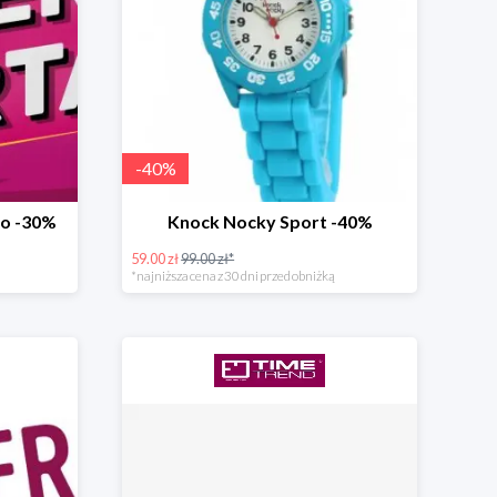
-
40
%
do -30%
Knock Nocky Sport -40%
59.00 zł
99.00 zł*
*najniższa cena z 30 dni przed obniżką