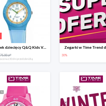
Zegarek dziecięcy Q&Q Kids VR75-001
Zegarki w Time Trend 
75.00 zł*
30%
a cena z 30 dni przed obniżką