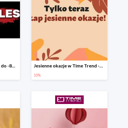
Black Sales w Time Trend do -80%
Jesienne okazje w Time Trend -10%
10%