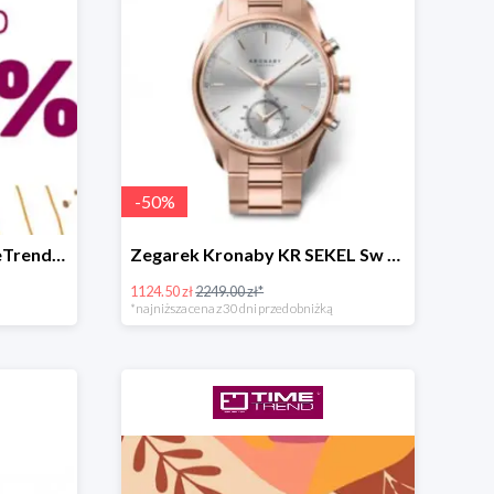
-
50
%
Letnia wyprzedaż w TimeTrend do -70%
Zegarek Kronaby KR SEKEL Sw super cenie
1124.50 zł
2249.00 zł*
*najniższa cena z 30 dni przed obniżką