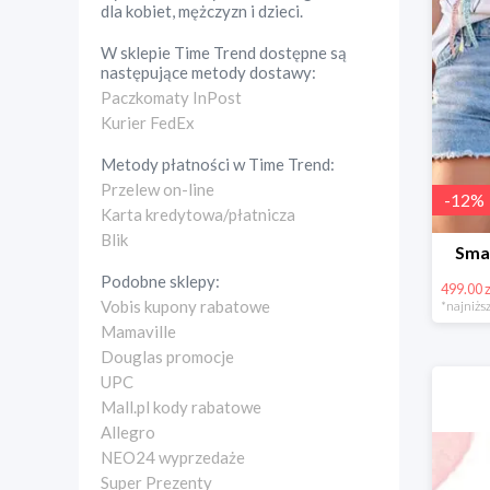
dla kobiet, mężczyzn i dzieci.
W sklepie
Time Trend
dostępne są
następujące metody dostawy:
Paczkomaty InPost
Kurier FedEx
Metody płatności w
Time Trend
:
Przelew on-line
-
12
%
Karta kredytowa/płatnicza
Blik
Sma
Podobne sklepy:
499.00 z
Vobis kupony rabatowe
*najniższ
Mamaville
Douglas promocje
UPC
Mall.pl kody rabatowe
Allegro
NEO24 wyprzedaże
Super Prezenty