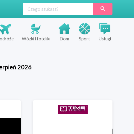
odróże
Wózki i foteliki
Dom
Sport
Usługi
erpień
2026