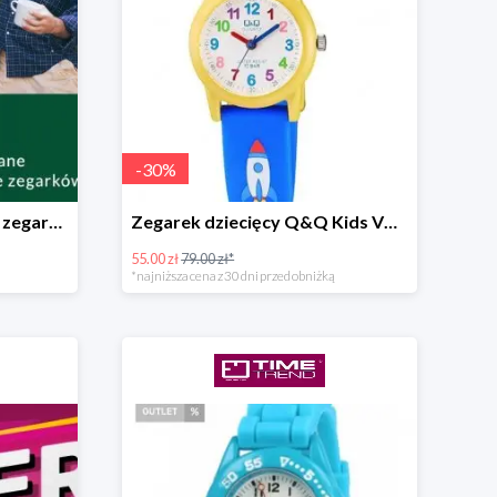
-
30
%
-30% na wybrane modele zegarków
Zegarek dziecięcy Q&Q Kids VR99-003
55.00 zł
79.00 zł*
*najniższa cena z 30 dni przed obniżką