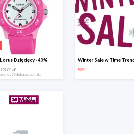
Lorus Dzięcięcy -40%
129.00 zł*
50%
a cena z 30 dni przed obniżką