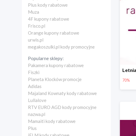
Plus kody rabatowe
Muza
4F kupony rabatowe
Frisco.pl
Orange kupony rabatowe
urwis.pl
megakoszulki.pl kody promocyjne
Popularne sklepy:
Pakamera kupony rabatowe
Fiszki
Planeta Klocków promocje
70%
Adidas
Majaland Kownaty kody rabatowe
Lullalove
RTV EURO AGD kody promocyjne
nazwa.pl
Mamaiti kody rabatowe
Plus
iELM kody rabatowe