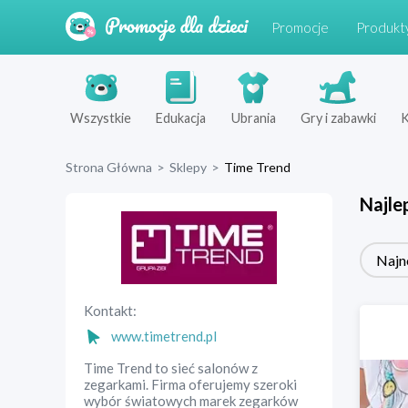
Promocje
Produkt
Wszystkie
Edukacja
Ubrania
Gry i zabawki
K
Strona Główna
>
Sklepy
>
Time Trend
Najle
Najn
Kontakt:
www.timetrend.pl
Time Trend to sieć salonów z
zegarkami. Firma oferujemy szeroki
wybór światowych marek zegarków