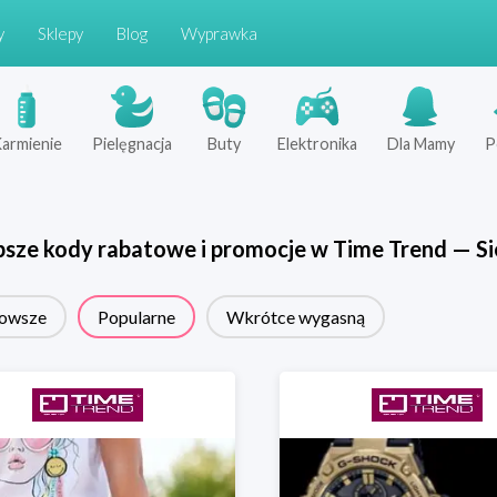
y
Sklepy
Blog
Wyprawka
armienie
Pielęgnacja
Buty
Elektronika
Dla Mamy
P
psze kody rabatowe i promocje w
Time Trend
—
Si
owsze
Popularne
Wkrótce wygasną