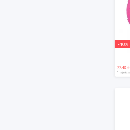
-
40
%
77.40 zł
*najniższ