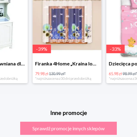
-
39
%
-
33
%
Bino Kuchnia drewniana dla dzieci Provence
Firanka 4Home „Kraina lodu” (Frozen)
79.98 zł
130.99 zł*
65.98 zł
98.99 zł
rzed obniżką
*najniższa cena z 30 dni przed obniżką
*najniższa cena z 3
Inne promocje
Sprawdź promocje innych sklepów