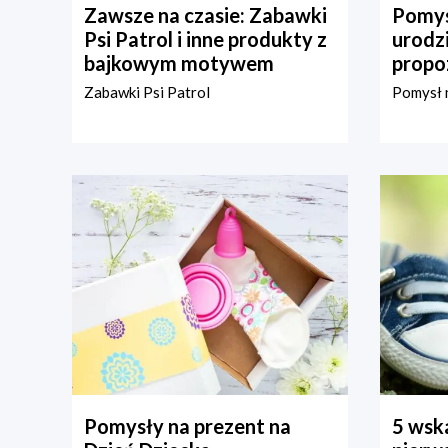
Zawsze na czasie: Zabawki
Pomys
Psi Patrol i inne produkty z
urodz
bajkowym motywem
propo
Zabawki Psi Patrol
Pomysł n
Pomysły na prezent na
5 wska