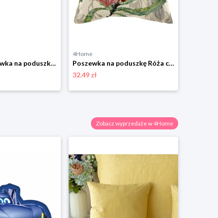
4Home
4Home Poszewka na poduszkę relaksacyjna Mąż zastępczy, czerwony, 45 x 120 cm
Poszewka na poduszkę Róża czerwony, 45 x 45 cm 4-Home
32.49 zł
Zobacz wyprzedaże w 4Home