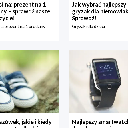
ł na: prezent na 1
Jak wybrać najlepszy
iny – sprawdź nasze
gryzak dla niemowla
zycje!
Sprawdź!
a prezent na 1 urodziny
Gryzaki dla dzieci
zówek, jakie i kiedy
Najlepszy smartwatch