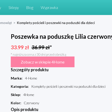
y
Sklepy
Blog
Wyprawka
niemowląt
>
Komplety pościeli i poszewki na poduszki dla dzieci
Poszewka na poduszkę Lilia czerwon
33.99
zł
36.99
zł
*
* najniższa cena z 30 dni przed obniżką
Zobacz w sklepie 4Home
Szczegóły produktu
Marka
:
4-Home
Kategoria
:
Komplety pościeli i poszewki na poduszki dla dzieci
Sklep
:
4Home
Kolor
:
Czerwony
Opis produktu