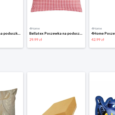
4Home
4Home
4Home Poszewka na poduszkę relaksacyjną Mąż zastępczy czerwony, 50 x 150 cm
Bellatex Poszewka na poduszkę Berta Kratka czerwony, 45 x 45 cm
29.99 zł
42.99 zł