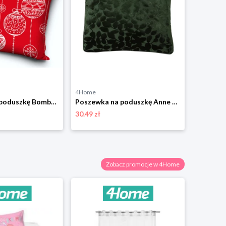
4Home
4Home
Poszewka na poduszkę Bombki świąteczne czerwony, 40 x 40 cm 4-Home
Poszewka na poduszkę Anne zielony, 45 x 45 cm 4-Home
30.49 zł
38.99 zł
Zobacz promocje w 4Home