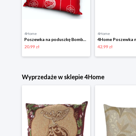
4Home
4Home
Dakls Bożonarodzeniowa poszewka na poduszkę Angel red, 40 x 40 cm 4-Home
Poszewka na poduszkę Bombki świąteczne czerwony, 40 x 40 cm 4-Home
20.99 zł
42.99 zł
niżką
Wyprzedaże w sklepie 4Home