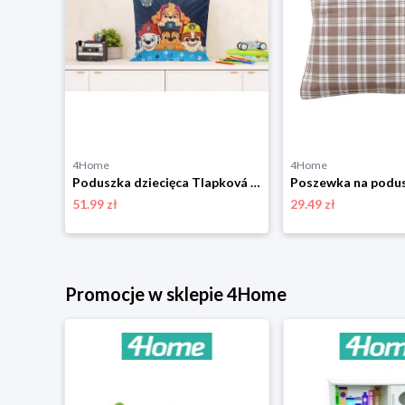
4Home
4Home
Poszewka na poduszkę Róża, 40 x 40 cm 4-Home
Poduszka dziecięca Tlapková Patrola, 40 x 40 cm 4-Home
51.99 zł
29.49 zł
Promocje w sklepie 4Home