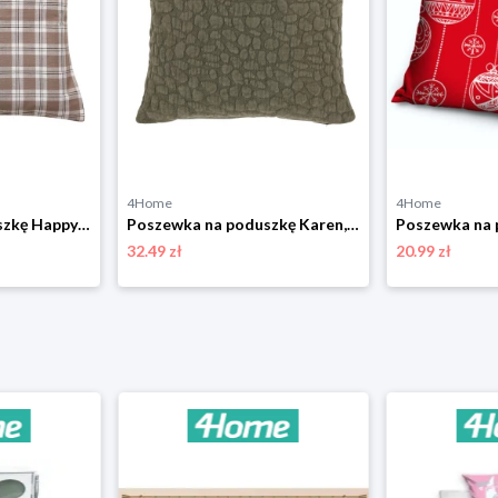
4Home
4Home
Poszewka na poduszkę Happy check beżowo-czarny, 45 x 45 cm 4-Home
Poszewka na poduszkę Karen, 45 x 45 cm, oliwkowazieleń 4-Home
32.49 zł
20.99 zł