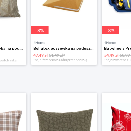
-
8
%
-
8
%
4Home
4Home
Matějovský Poszewka na poduszkę Solei, 40 x 40 cm
Bellatex poszewka na poduszkę klinową frotte musztardowa, 80 x 50 x 20 cm
47.49 zł
51.49 zł*
54.49 zł
58.99 
*najniższa cena z 30 dni przed obniżką
*najniższa cena z 3
rzed obniżką