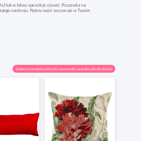
yl lub w łatwy sposób je ożywić. Poszewka na
wojego nastroju. Piękny wzór wyczaruje w Twoim
Zobacz komplety pościeli i poszewki na poduszki dla dzieci