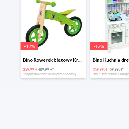
-
12
%
-
12
%
4Home Koc baranek świecący Dino
Bino Rowerek biegowy Krecik
359.99 zł
409.99 zł*
359.99 zł
409.99 zł*
*najniższa cena z 30 dni przed obniżką
*najniższa cena z 30 dni p