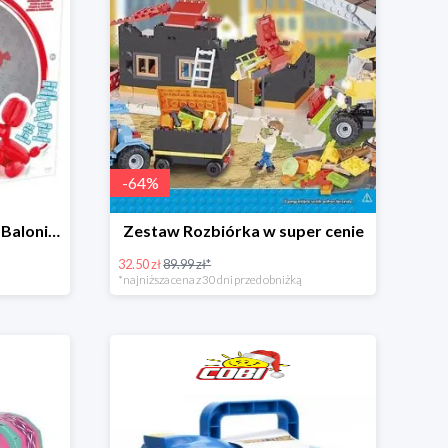
-
64
%
Squeakee - Interaktywny Balonikowy Piesek
Zestaw Rozbiórka w super cenie
32.50 zł
89.99 zł*
*najniższa cena z 30 dni przed obniżką