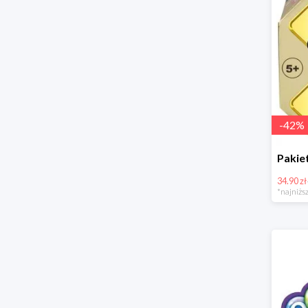
-
42
%
34.90 zł
*najniższ