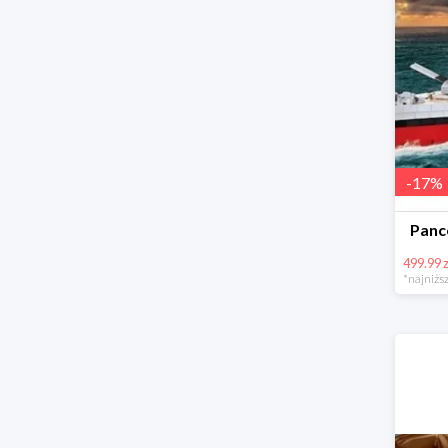
-
17
%
Panc
499.99 z
*najniższ