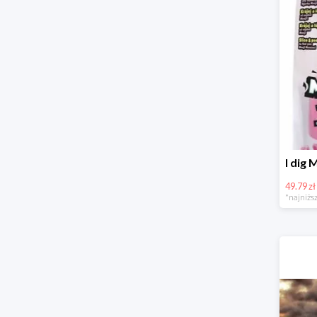
49.79 zł
*najniższ