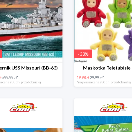
-
33
%
ernik USS Missouri (BB-63)
Maskotka Teletubisie
ł
599.99 zł*
19.98 zł
29.99 zł*
a cena z 30 dni przed obniżką
*najniższa cena z 30 dni przed obniżką