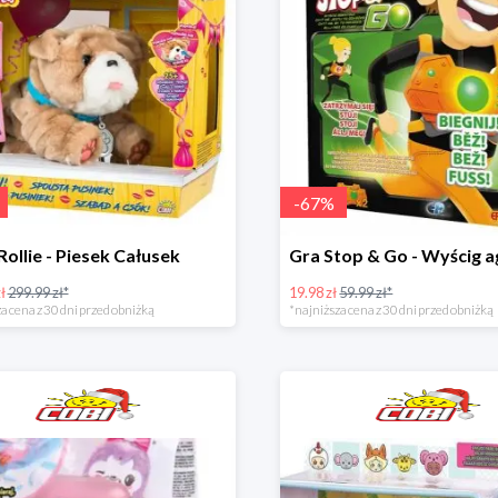
-
67
%
Rollie - Piesek Całusek
ł
299.99 zł*
19.98 zł
59.99 zł*
a cena z 30 dni przed obniżką
*najniższa cena z 30 dni przed obniżką