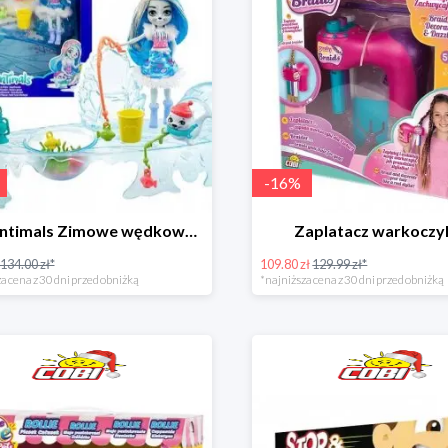
-
16
%
Enchantimals Zimowe wędkowanie w super cenie
Zaplatacz warkocz
134.00 zł*
109.80 zł
129.99 zł*
a cena z 30 dni przed obniżką
*najniższa cena z 30 dni przed obniżką