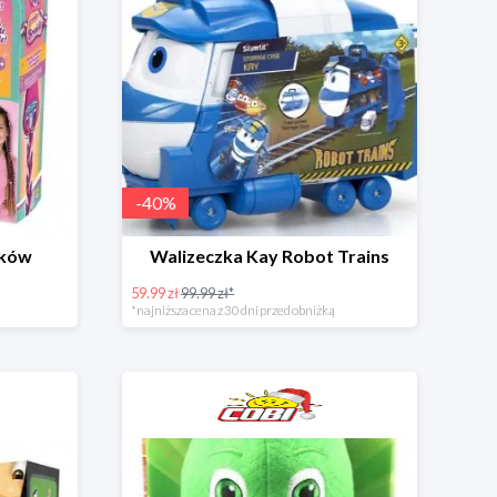
-
40
%
yków
Walizeczka Kay Robot Trains
59.99 zł
99.99 zł*
*najniższa cena z 30 dni przed obniżką