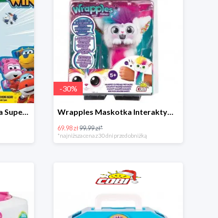
-
30
%
Zestaw posterunek Paul'a Super Wings w super cenie
Wrapples Maskotka Interaktywna w super cenie
69.98 zł
99.99 zł*
*najniższa cena z 30 dni przed obniżką