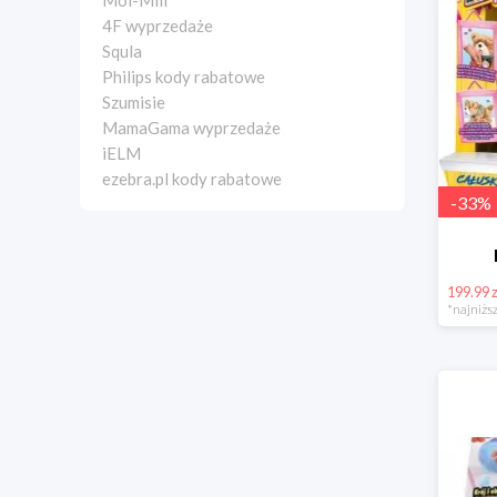
Moi-Mili
4F wyprzedaże
Squla
Philips kody rabatowe
Szumisie
MamaGama wyprzedaże
iELM
ezebra.pl kody rabatowe
-
33
%
199.99 z
*najniższ