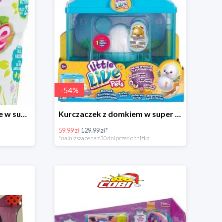
-
54
%
Kwiatowa Laleczka Blume w super cenie
Kurczaczek z domkiem w super cenie
59.99 zł
129.99 zł*
*najniższa cena z 30 dni przed obniżką