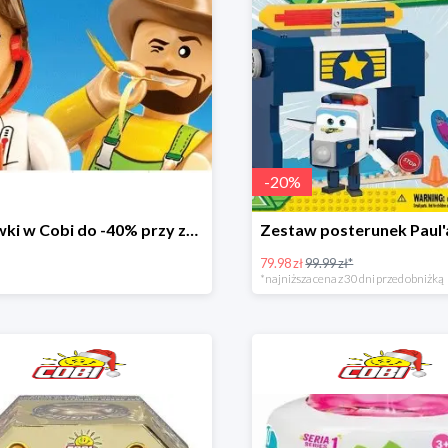
-
20
%
Zabawki w Cobi do -40% przy zakupie drugiego produktu
79.98 zł
99.99 zł*
*najniższa cena z 30 dni przed obniżką