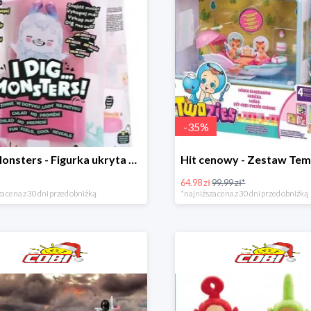
-
35
%
I dig Monsters - Figurka ukryta w lodach w super cenie
64.98 zł
99.99 zł*
a cena z 30 dni przed obniżką
*najniższa cena z 30 dni przed obniżką