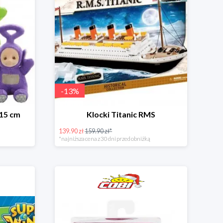
-
13
%
 15 cm
Klocki Titanic RMS
139.90 zł
159.90 zł*
*najniższa cena z 30 dni przed obniżką