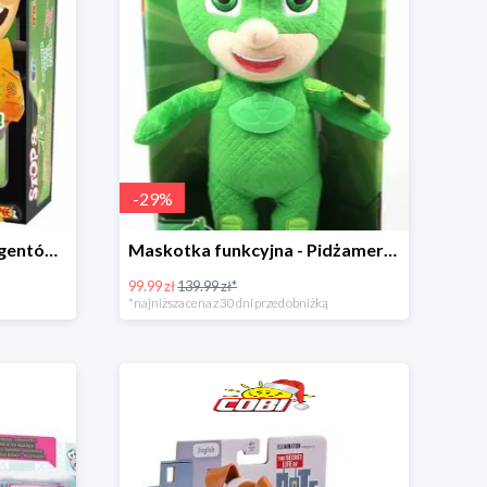
-
29
%
Gra Stop & Go - Wyścig agentów w super cenie
Maskotka funkcyjna - Pidżamersi w super cenie
99.99 zł
139.99 zł*
*najniższa cena z 30 dni przed obniżką