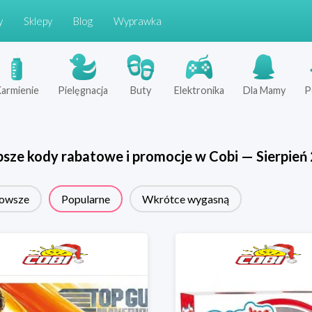
y
Sklepy
Blog
Wyprawka
armienie
Pielęgnacja
Buty
Elektronika
Dla Mamy
P
psze kody rabatowe i promocje w
Cobi
—
Sierpień
owsze
Popularne
Wkrótce wygasną