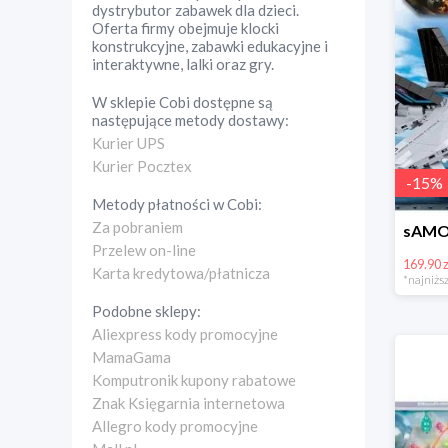
dystrybutor zabawek dla dzieci.
Oferta firmy obejmuje klocki
konstrukcyjne, zabawki edukacyjne i
interaktywne, lalki oraz gry.
W sklepie
Cobi
dostępne są
następujące metody dostawy:
Kurier UPS
Kurier Pocztex
-
15
%
Metody płatności w
Cobi
:
Za pobraniem
Przelew on-line
169.90 z
Karta kredytowa/płatnicza
*najniższ
Podobne sklepy:
Aliexpress kody promocyjne
MamaGama
Komputronik kupony rabatowe
Znak Księgarnia internetowa
Allegro kody promocyjne