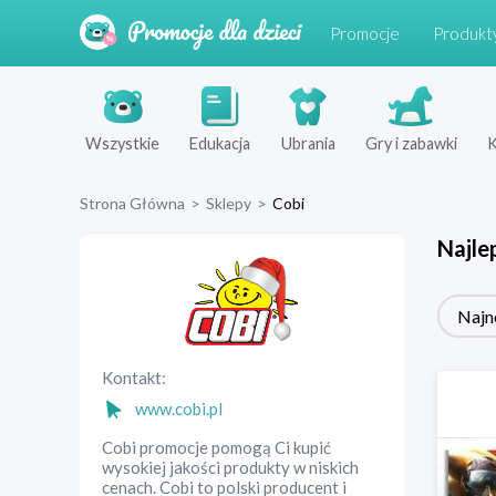
Promocje
Produkt
Wszystkie
Edukacja
Ubrania
Gry i zabawki
K
Strona Główna
>
Sklepy
>
Cobi
Najle
Najn
Kontakt:
www.cobi.pl
Cobi promocje pomogą Ci kupić
wysokiej jakości produkty w niskich
cenach. Cobi to polski producent i