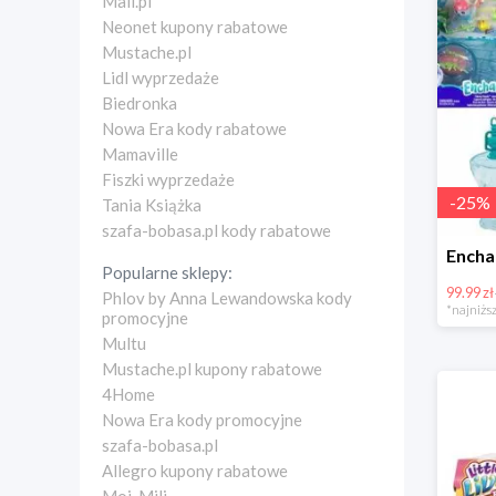
Mall.pl
Neonet kupony rabatowe
Mustache.pl
Lidl wyprzedaże
Biedronka
Nowa Era kody rabatowe
Mamaville
Fiszki wyprzedaże
-
25
%
Tania Książka
szafa-bobasa.pl kody rabatowe
Popularne sklepy:
99.99 zł
Phlov by Anna Lewandowska kody
*najniższ
promocyjne
Multu
Mustache.pl kupony rabatowe
4Home
Nowa Era kody promocyjne
szafa-bobasa.pl
Allegro kupony rabatowe