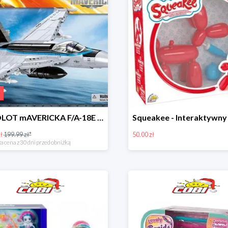
sAMOLOT mAVERICKA F/A-18E Super Hornet
ł
199.99 zł*
50.00 zł
a cena z 30 dni przed obniżką