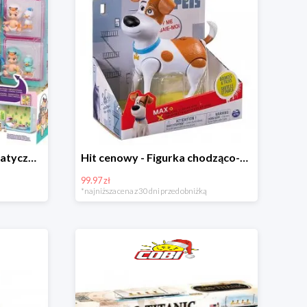
Hit cenowy - Zestaw Tematyczny Twozies
Hit cenowy - Figurka chodząco-mówiąca Secret Life of Pets
99.97 zł
*najniższa cena z 30 dni przed obniżką