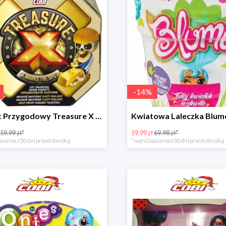
-
14
%
Pakiet Przygodowy Treasure X w super cenie
59.99 zł*
59.99 zł
69.98 zł*
a cena z 30 dni przed obniżką
*najniższa cena z 30 dni przed obniżką