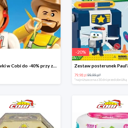
-
20
%
Zabawki w Cobi do -40% przy zakupie drugiego produktu
79.98 zł
99.99 zł*
*najniższa cena z 30 dni przed obniżką