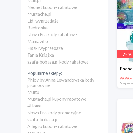
Mall.pl
Neonet kupony rabatowe
Mustache.pl
Lidl wyprzedaże
Biedronka
Nowa Era kody rabatowe
Mamaville
Fiszki wyprzedaże
-
25
%
Tania Książka
szafa-bobasa.pl kody rabatowe
Popularne sklepy:
99.99 zł
Phlov by Anna Lewandowska kody
*najniższ
promocyjne
Multu
Mustache.pl kupony rabatowe
4Home
Nowa Era kody promocyjne
szafa-bobasa.pl
Allegro kupony rabatowe