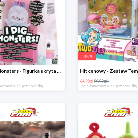
-
35
%
I dig Monsters - Figurka ukryta w lodach w super cenie
64.98 zł
99.99 zł*
a cena z 30 dni przed obniżką
*najniższa cena z 30 dni przed obniżką