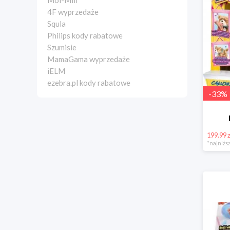
Moi-Mili
4F wyprzedaże
Squla
Philips kody rabatowe
Szumisie
MamaGama wyprzedaże
iELM
ezebra.pl kody rabatowe
-
33
%
199.99 z
*najniższ