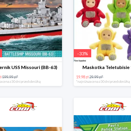
-
33
%
ernik USS Missouri (BB-63)
Maskotka Teletubisie
ł
599.99 zł*
19.98 zł
29.99 zł*
a cena z 30 dni przed obniżką
*najniższa cena z 30 dni przed obniżką