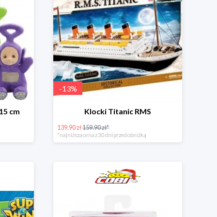
-
13
%
 15 cm
Klocki Titanic RMS
139.90 zł
159.90 zł*
*najniższa cena z 30 dni przed obniżką