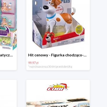
Hit cenowy - Zestaw Tematyczny Twozies
Hit cenowy - Figurka chodząco-mówiąca Secret Life of Pets
99.97 zł
*najniższa cena z 30 dni przed obniżką