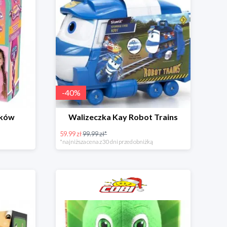
-
40
%
yków
Walizeczka Kay Robot Trains
59.99 zł
99.99 zł*
*najniższa cena z 30 dni przed obniżką