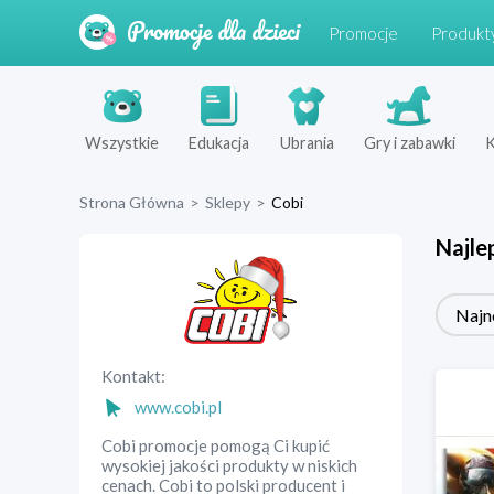
Promocje
Produkt
Wszystkie
Edukacja
Ubrania
Gry i zabawki
K
Strona Główna
>
Sklepy
>
Cobi
Najle
Najn
Kontakt:
www.cobi.pl
Cobi promocje pomogą Ci kupić
wysokiej jakości produkty w niskich
cenach. Cobi to polski producent i