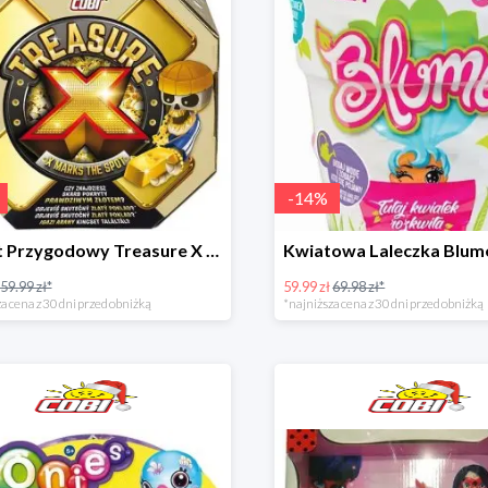
-
14
%
Pakiet Przygodowy Treasure X w super cenie
59.99 zł*
59.99 zł
69.98 zł*
a cena z 30 dni przed obniżką
*najniższa cena z 30 dni przed obniżką