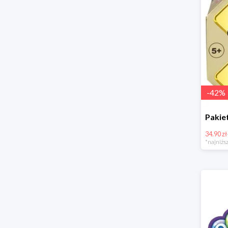
-
42
%
34.90 zł
*najniższ