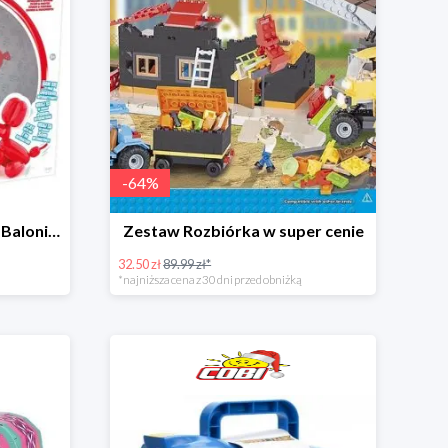
-
64
%
Squeakee - Interaktywny Balonikowy Piesek
Zestaw Rozbiórka w super cenie
32.50 zł
89.99 zł*
*najniższa cena z 30 dni przed obniżką