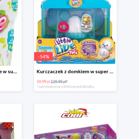
-
54
%
Kwiatowa Laleczka Blume w super cenie
Kurczaczek z domkiem w super cenie
59.99 zł
129.99 zł*
*najniższa cena z 30 dni przed obniżką