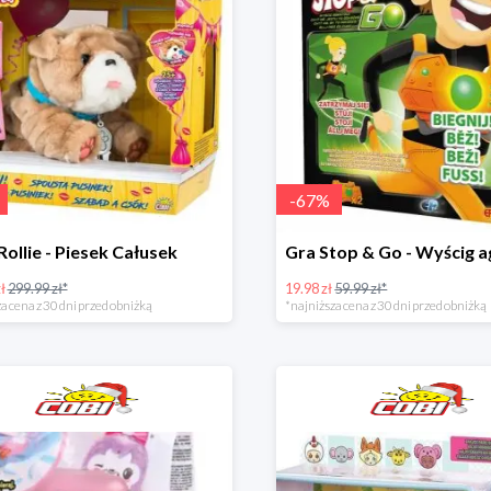
-
67
%
Rollie - Piesek Całusek
ł
299.99 zł*
19.98 zł
59.99 zł*
a cena z 30 dni przed obniżką
*najniższa cena z 30 dni przed obniżką