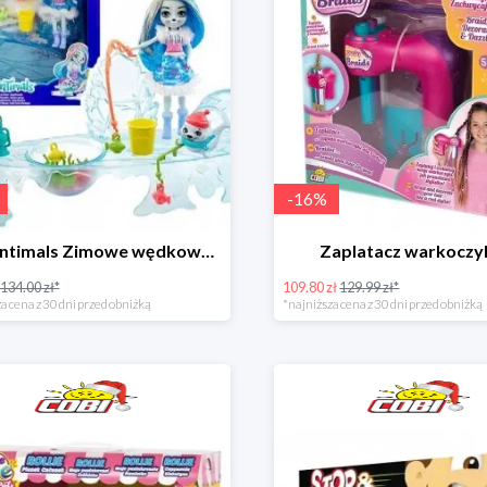
-
16
%
Enchantimals Zimowe wędkowanie w super cenie
Zaplatacz warkocz
134.00 zł*
109.80 zł
129.99 zł*
a cena z 30 dni przed obniżką
*najniższa cena z 30 dni przed obniżką