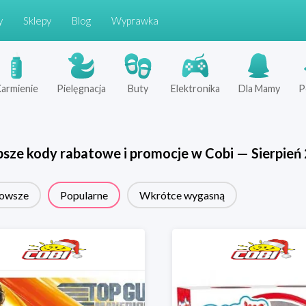
y
Sklepy
Blog
Wyprawka
armienie
Pielęgnacja
Buty
Elektronika
Dla Mamy
P
psze kody rabatowe i promocje w
Cobi
—
Sierpień
owsze
Popularne
Wkrótce wygasną