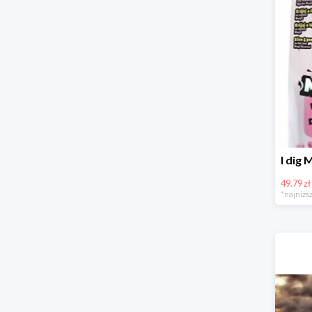
49.79 zł
*najniższ