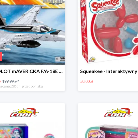
sAMOLOT mAVERICKA F/A-18E Super Hornet
ł
199.99 zł*
50.00 zł
a cena z 30 dni przed obniżką