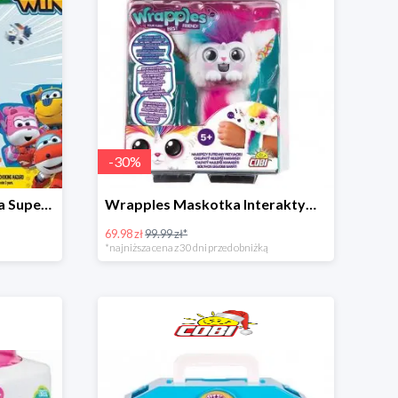
-
30
%
Zestaw posterunek Paul'a Super Wings w super cenie
Wrapples Maskotka Interaktywna w super cenie
69.98 zł
99.99 zł*
*najniższa cena z 30 dni przed obniżką