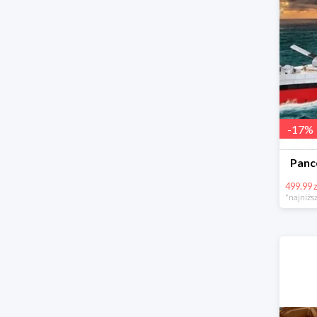
-
17
%
Panc
499.99 z
*najniższ