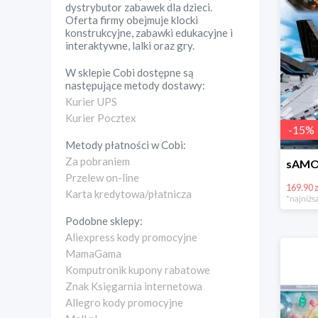
dystrybutor zabawek dla dzieci.
Oferta firmy obejmuje klocki
konstrukcyjne, zabawki edukacyjne i
interaktywne, lalki oraz gry.
W sklepie
Cobi
dostępne są
następujące metody dostawy:
Kurier UPS
Kurier Pocztex
-
15
%
Metody płatności w
Cobi
:
Za pobraniem
Przelew on-line
169.90 z
Karta kredytowa/płatnicza
*najniższ
Podobne sklepy:
Aliexpress kody promocyjne
MamaGama
Komputronik kupony rabatowe
Znak Księgarnia internetowa
Allegro kody promocyjne