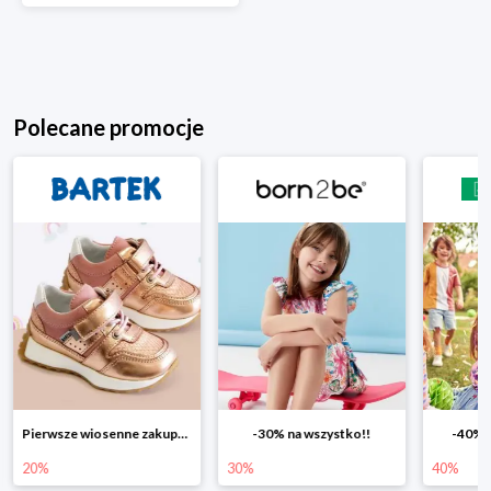
Polecane promocje
ierwsze wiosenne zakupy -20%
-30% na wszystko!!
-40% na drugą sztukę
Wio
30%
40%
25%