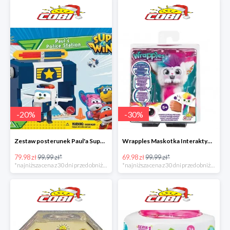
-
20
%
-
30
%
Zestaw posterunek Paul'a Super Wings w super cenie
Wrapples Maskotka Interaktywna w super cenie
79.98 zł
99.99 zł*
69.98 zł
99.99 zł*
*najniższa cena z 30 dni przed obniżką
*najniższa cena z 30 dni przed obniżką