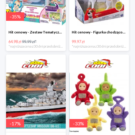
-
35
%
Hit cenowy - Zestaw Tematyczny Twozies
Hit cenowy - Figurka chodząco-mówiąca Secret Life of Pets
64.98 zł
99.99 zł*
99.97 zł
*najniższa cena z 30 dni przed obniżką
*najniższa cena z 30 dni przed obniżką
-
17
%
-
33
%