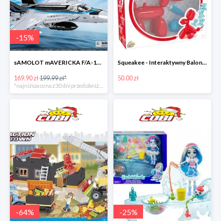
-
15
%
sAMOLOT mAVERICKA F/A-18E Super Hornet
Squeakee - Interaktywny Balonikowy Piesek
169.90 zł
199.99 zł*
50.00 zł
*najniższa cena z 30 dni przed obniżką
-
64
%
-
25
%