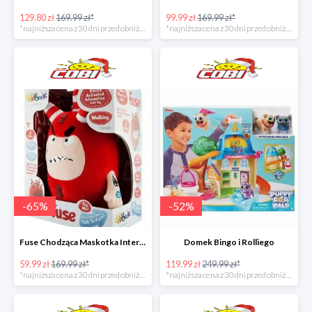
129.80 zł
169.99 zł*
99.99 zł
169.99 zł*
*najniższa cena z 30 dni przed obniżką
*najniższa cena z 30 dni przed obniżką
-
65
%
-
52
%
Fuse Chodząca Maskotka Interaktywna
Domek Bingo i Rolliego
59.99 zł
169.99 zł*
119.99 zł
249.99 zł*
*najniższa cena z 30 dni przed obniżką
*najniższa cena z 30 dni przed obniżką