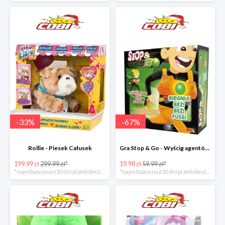
-
33
%
-
67
%
Rollie - Piesek Całusek
Gra Stop & Go - Wyścig agentów w super cenie
199.99 zł
299.99 zł*
19.98 zł
59.99 zł*
*najniższa cena z 30 dni przed obniżką
*najniższa cena z 30 dni przed obniżką