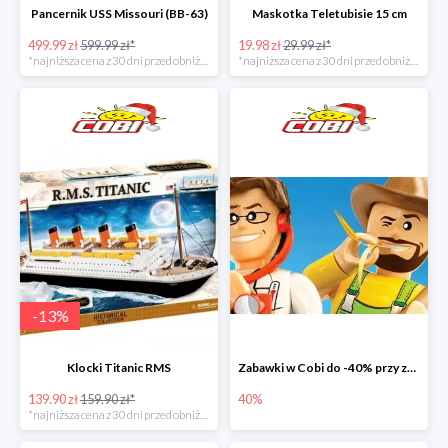
Pancernik USS Missouri (BB-63)
Maskotka Teletubisie 15 cm
499.99 zł
599.99 zł*
19.98 zł
29.99 zł*
*najniższa cena z 30 dni przed obniżką
*najniższa cena z 30 dni przed obniżką
-
13
%
Klocki Titanic RMS
Zabawki w Cobi do -40% przy zakupie drugiego produktu
139.90 zł
159.90 zł*
40%
*najniższa cena z 30 dni przed obniżką