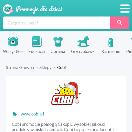
Promocje
Produkty
Sklepy
Wszystkie
Edukacja
Ubrania
Gry i zabawki
Karmienie
Pie
Blog
Strona Główna
>
Sklepy
>
Cobi
Wyprawka
www.cobi.pl
Cobi promocje pomogą Ci kupić wysokiej jakości
produkty w niskich cenach. Cobi to polski producent i