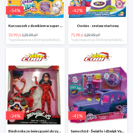
-
54
%
-
42
%
Kurczaczek z domkiem w super cenie
Oonies - zestaw startowy
59.99 zł
129.99 zł*
75.98 zł
129.99 zł*
*najniższa cena z 30 dni przed obniżką
*najniższa cena z 30 dni przed obniżką
-
24
%
-
41
%
Biedronka ze świecącymi skrzydełkami - Miraculous
Samochód - Światło i dźwięk Vampirina