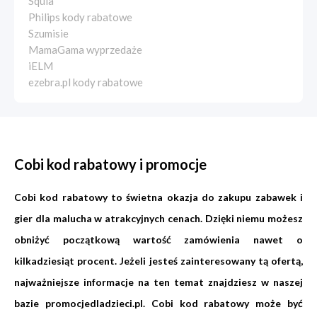
Squla
Philips kody rabatowe
Szumisie
MamaGama wyprzedaże
iELM
ezebra.pl kody rabatowe
Cobi kod rabatowy i promocje
Cobi kod rabatowy to świetna okazja do zakupu zabawek i
gier dla malucha w atrakcyjnych cenach. Dzięki niemu możesz
obniżyć początkową wartość zamówienia nawet o
kilkadziesiąt procent. Jeżeli jesteś zainteresowany tą ofertą,
najważniejsze informacje na ten temat znajdziesz w naszej
bazie
promocjedladzieci.pl
. Cobi kod rabatowy może być