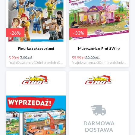
-
26
%
-
33
%
Figurka z akcesoriami
Muzyczny bar Frutti Winx
5.90 zł
7.99 zł*
59.99 zł
89.99 zł*
*najniższa cena z 30 dni przed obniżką
*najniższa cena z 30 dni przed obniżką