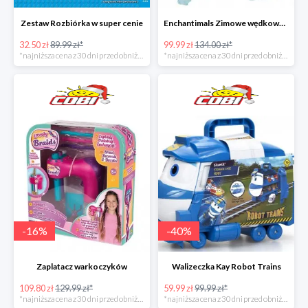
Zestaw Rozbiórka w super cenie
Enchantimals Zimowe wędkowanie w super cenie
32.50 zł
89.99 zł*
99.99 zł
134.00 zł*
*najniższa cena z 30 dni przed obniżką
*najniższa cena z 30 dni przed obniżką
-
16
%
-
40
%
Zaplatacz warkoczyków
Walizeczka Kay Robot Trains
109.80 zł
129.99 zł*
59.99 zł
99.99 zł*
*najniższa cena z 30 dni przed obniżką
*najniższa cena z 30 dni przed obniżką