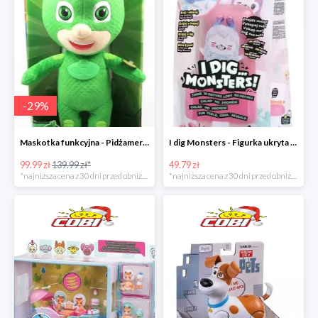
-
29
%
Maskotka funkcyjna - Pidżamersi w super cenie
I dig Monsters - Figurka ukryta w lodach w super cenie
99.99 zł
139.99 zł*
49.79 zł
*najniższa cena z 30 dni przed obniżką
*najniższa cena z 30 dni przed obniżką