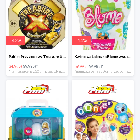
-
42
%
-
14
%
Pakiet Przygodowy Treasure X w super cenie
Kwiatowa Laleczka Blume w super cenie
34.90 zł
59.99 zł*
59.99 zł
69.98 zł*
*najniższa cena z 30 dni przed obniżką
*najniższa cena z 30 dni przed obniżką