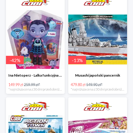
-
42
%
-
13
%
Ina Nietoperz - Lalka funkcyjna Vampirina
Musashi japoński pancernik
149.99 zł
259.99 zł*
479.80 zł
549.90 zł*
*najniższa cena z 30 dni przed obniżką
*najniższa cena z 30 dni przed obniżką