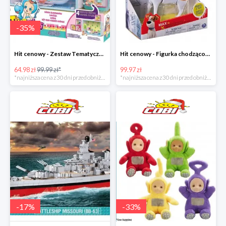
-
35
%
Hit cenowy - Zestaw Tematyczny Twozies
Hit cenowy - Figurka chodząco-mówiąca Secret Life of Pets
64.98 zł
99.99 zł*
99.97 zł
*najniższa cena z 30 dni przed obniżką
*najniższa cena z 30 dni przed obniżką
-
17
%
-
33
%