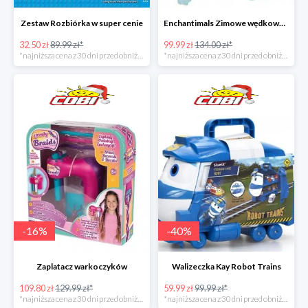
Zestaw Rozbiórka w super cenie
Enchantimals Zimowe wędkowanie w super cenie
32.50 zł
89.99 zł*
99.99 zł
134.00 zł*
*najniższa cena z 30 dni przed obniżką
*najniższa cena z 30 dni przed obniżką
-
16
%
-
40
%
Zaplatacz warkoczyków
Walizeczka Kay Robot Trains
109.80 zł
129.99 zł*
59.99 zł
99.99 zł*
*najniższa cena z 30 dni przed obniżką
*najniższa cena z 30 dni przed obniżką