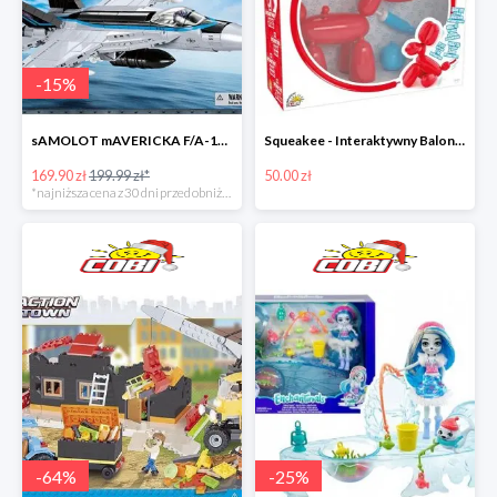
-
15
%
sAMOLOT mAVERICKA F/A-18E Super Hornet
Squeakee - Interaktywny Balonikowy Piesek
169.90 zł
199.99 zł*
50.00 zł
*najniższa cena z 30 dni przed obniżką
-
64
%
-
25
%