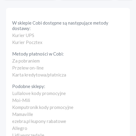
W sklepie
Cobi
dostępne są następujące metody
dostawy:
Kurier UPS
Kurier Pocztex
Metody płatności w
Cobi
:
Za pobraniem
Przelew on-line
Karta kredytowa/płatnicza
Podobne sklepy:
Lullalove kody promocyjne
Moi-Mili
Komputronik kody promocyjne
Mamaville
ezebra.pl kupony rabatowe
Allegro
Lidl wyprzedaże