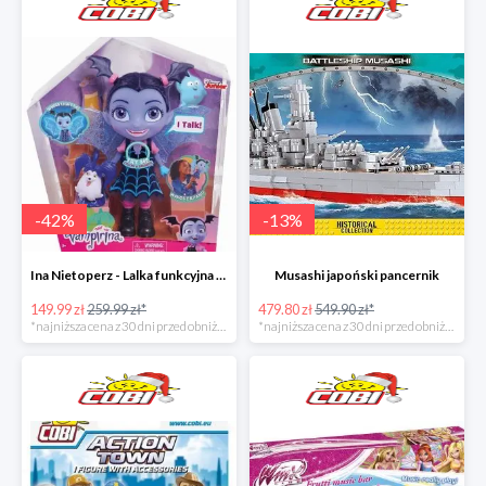
-
42
%
-
13
%
Ina Nietoperz - Lalka funkcyjna Vampirina
Musashi japoński pancernik
149.99 zł
259.99 zł*
479.80 zł
549.90 zł*
*najniższa cena z 30 dni przed obniżką
*najniższa cena z 30 dni przed obniżką