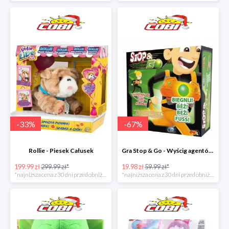
-
33
%
-
67
%
Rollie - Piesek Całusek
Gra Stop & Go - Wyścig agentów w super cenie
199.99 zł
299.99 zł*
19.98 zł
59.99 zł*
*najniższa cena z 30 dni przed obniżką
*najniższa cena z 30 dni przed obniżką