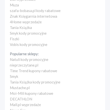
Muza
szafa-bobasa.pl kody rabatowe
Znak Księgarnia internetowa
4Home wyprzedaże
Tania Książka
Smyk kody promocyjne
Fiszki
Vobis kody promocyjne
Popularne sklepy:
Natuli kody promocyjne
nieprzeczytane.pl
Time Trend kupony rabatowe
Smyk
Tania Książka kody promocyjne
Mustache.pl
Moi-Mili kupony rabatowe
DECATHLON
Mall.pl wyprzedaże