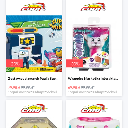
-
20
%
-
30
%
Zestaw posterunek Paul'a Super Wings w super cenie
Wrapples Maskotka Interaktywna w super cenie
79.98 zł
99.99 zł*
69.98 zł
99.99 zł*
*najniższa cena z 30 dni przed obniżką
*najniższa cena z 30 dni przed obniżką