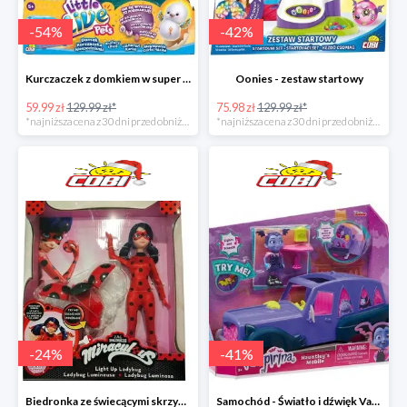
-
54
%
-
42
%
Kurczaczek z domkiem w super cenie
Oonies - zestaw startowy
59.99 zł
129.99 zł*
75.98 zł
129.99 zł*
*najniższa cena z 30 dni przed obniżką
*najniższa cena z 30 dni przed obniżką
-
24
%
-
41
%
Biedronka ze świecącymi skrzydełkami - Miraculous
Samochód - Światło i dźwięk Vampirina