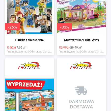
-
26
%
-
33
%
Figurka z akcesoriami
Muzyczny bar Frutti Winx
5.90 zł
7.99 zł*
59.99 zł
89.99 zł*
*najniższa cena z 30 dni przed obniżką
*najniższa cena z 30 dni przed obniżką