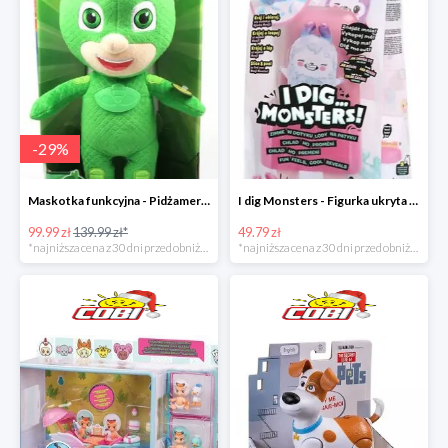
-
29
%
Maskotka funkcyjna - Pidżamersi w super cenie
I dig Monsters - Figurka ukryta w lodach w super cenie
99.99 zł
139.99 zł*
49.79 zł
*najniższa cena z 30 dni przed obniżką
*najniższa cena z 30 dni przed obniżką