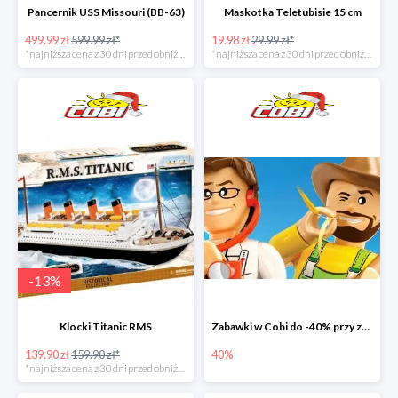
Pancernik USS Missouri (BB-63)
Maskotka Teletubisie 15 cm
499.99 zł
599.99 zł*
19.98 zł
29.99 zł*
*najniższa cena z 30 dni przed obniżką
*najniższa cena z 30 dni przed obniżką
-
13
%
Klocki Titanic RMS
Zabawki w Cobi do -40% przy zakupie drugiego produktu
139.90 zł
159.90 zł*
40%
*najniższa cena z 30 dni przed obniżką