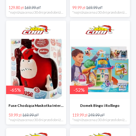
129.80 zł
169.99 zł*
99.99 zł
169.99 zł*
*najniższa cena z 30 dni przed obniżką
*najniższa cena z 30 dni przed obniżką
-
65
%
-
52
%
Fuse Chodząca Maskotka Interaktywna
Domek Bingo i Rolliego
59.99 zł
169.99 zł*
119.99 zł
249.99 zł*
*najniższa cena z 30 dni przed obniżką
*najniższa cena z 30 dni przed obniżką