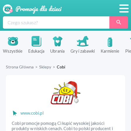
Promocje
Produkty
Sklepy
Wszystkie
Edukacja
Ubrania
Gry i zabawki
Karmienie
Pie
Blog
Strona Główna
>
Sklepy
>
Cobi
Wyprawka
www.cobi.pl
Cobi promocje pomogą Ci kupić wysokiej jakości
produkty w niskich cenach. Cobi to polski producent i