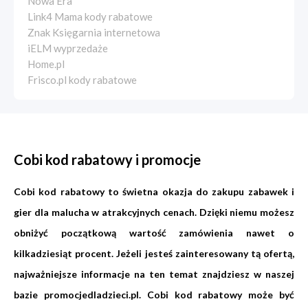
Nowa Era
Link4 Mama kody rabatowe
Znak Księgarnia internetowa
iELM wyprzedaże
Home.pl
Frisco.pl kody rabatowe
Cobi kod rabatowy i promocje
Cobi kod rabatowy to świetna okazja do zakupu zabawek i
gier dla malucha w atrakcyjnych cenach. Dzięki niemu możesz
obniżyć początkową wartość zamówienia nawet o
kilkadziesiąt procent. Jeżeli jesteś zainteresowany tą ofertą,
najważniejsze informacje na ten temat znajdziesz w naszej
bazie
promocjedladzieci.pl
. Cobi kod rabatowy może być