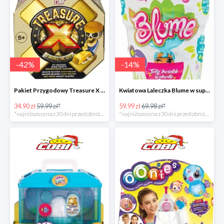
-
42
%
-
14
%
Pakiet Przygodowy Treasure X w super cenie
Kwiatowa Laleczka Blume w super cenie
34.90 zł
59.99 zł*
59.99 zł
69.98 zł*
*najniższa cena z 30 dni przed obniżką
*najniższa cena z 30 dni przed obniżką