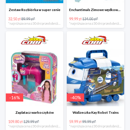
Zestaw Rozbiórka w super cenie
Enchantimals Zimowe wędkowanie w super cenie
32.50 zł
89.99 zł*
99.99 zł
134.00 zł*
*najniższa cena z 30 dni przed obniżką
*najniższa cena z 30 dni przed obniżką
-
16
%
-
40
%
Zaplatacz warkoczyków
Walizeczka Kay Robot Trains
109.80 zł
129.99 zł*
59.99 zł
99.99 zł*
*najniższa cena z 30 dni przed obniżką
*najniższa cena z 30 dni przed obniżką