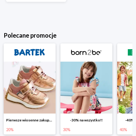
Polecane promocje
-30% na wszystko!!
-40% na drugą sztukę
Wiosen
30%
40%
25%