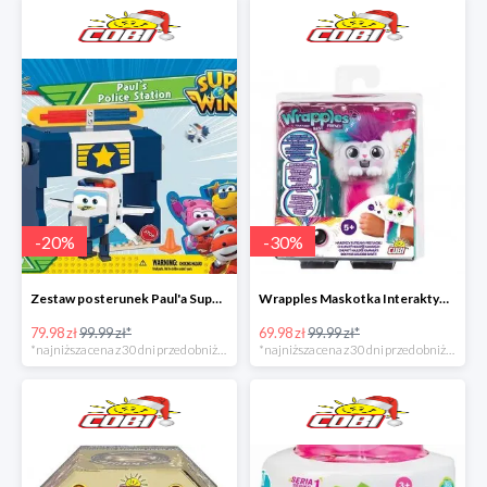
-
20
%
-
30
%
Zestaw posterunek Paul'a Super Wings w super cenie
Wrapples Maskotka Interaktywna w super cenie
79.98 zł
99.99 zł*
69.98 zł
99.99 zł*
*najniższa cena z 30 dni przed obniżką
*najniższa cena z 30 dni przed obniżką