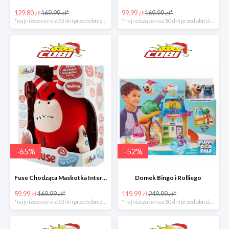
129.80 zł
169.99 zł*
99.99 zł
169.99 zł*
*najniższa cena z 30 dni przed obniżką
*najniższa cena z 30 dni przed obniżką
-
65
%
-
52
%
Fuse Chodząca Maskotka Interaktywna
Domek Bingo i Rolliego
59.99 zł
169.99 zł*
119.99 zł
249.99 zł*
*najniższa cena z 30 dni przed obniżką
*najniższa cena z 30 dni przed obniżką