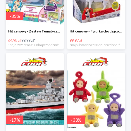
-
35
%
Hit cenowy - Zestaw Tematyczny Twozies
Hit cenowy - Figurka chodząco-mówiąca Secret Life of Pets
64.98 zł
99.99 zł*
99.97 zł
*najniższa cena z 30 dni przed obniżką
*najniższa cena z 30 dni przed obniżką
-
17
%
-
33
%