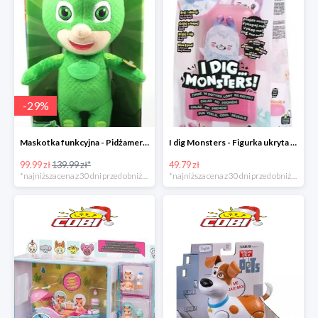
-
29
%
Maskotka funkcyjna - Pidżamersi w super cenie
I dig Monsters - Figurka ukryta w lodach w super cenie
99.99 zł
139.99 zł*
49.79 zł
*najniższa cena z 30 dni przed obniżką
*najniższa cena z 30 dni przed obniżką