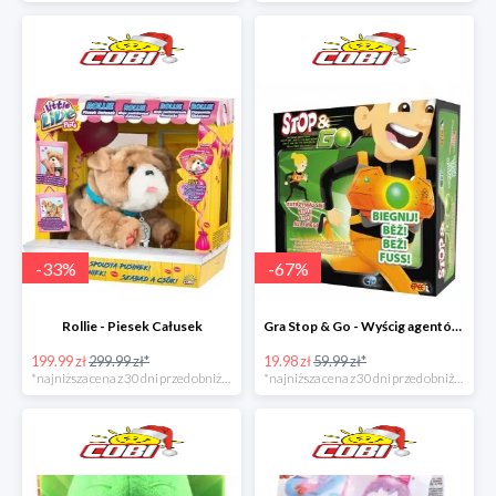
-
33
%
-
67
%
Rollie - Piesek Całusek
Gra Stop & Go - Wyścig agentów w super cenie
199.99 zł
299.99 zł*
19.98 zł
59.99 zł*
*najniższa cena z 30 dni przed obniżką
*najniższa cena z 30 dni przed obniżką