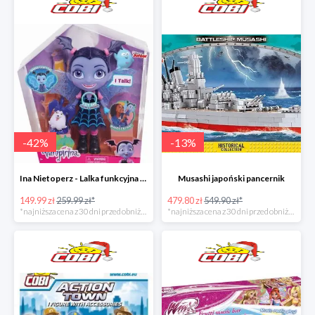
-
42
%
-
13
%
Ina Nietoperz - Lalka funkcyjna Vampirina
Musashi japoński pancernik
149.99 zł
259.99 zł*
479.80 zł
549.90 zł*
*najniższa cena z 30 dni przed obniżką
*najniższa cena z 30 dni przed obniżką