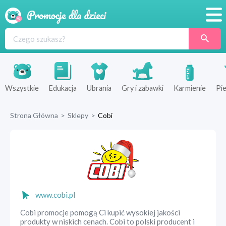
Promocje
Produkty
Sklepy
Wszystkie
Edukacja
Ubrania
Gry i zabawki
Karmienie
Pie
Blog
Strona Główna
>
Sklepy
>
Cobi
Wyprawka
www.cobi.pl
Cobi promocje pomogą Ci kupić wysokiej jakości
produkty w niskich cenach. Cobi to polski producent i