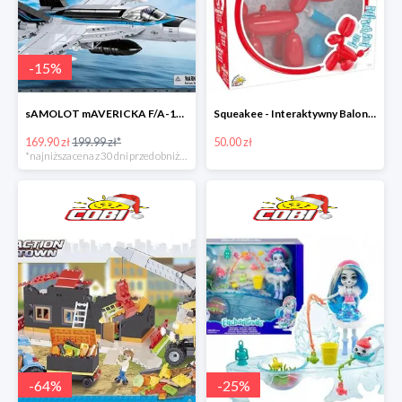
-
15
%
sAMOLOT mAVERICKA F/A-18E Super Hornet
Squeakee - Interaktywny Balonikowy Piesek
169.90 zł
199.99 zł*
50.00 zł
*najniższa cena z 30 dni przed obniżką
-
64
%
-
25
%