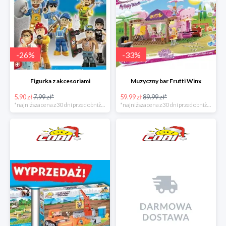
-
26
%
-
33
%
Figurka z akcesoriami
Muzyczny bar Frutti Winx
5.90 zł
7.99 zł*
59.99 zł
89.99 zł*
*najniższa cena z 30 dni przed obniżką
*najniższa cena z 30 dni przed obniżką