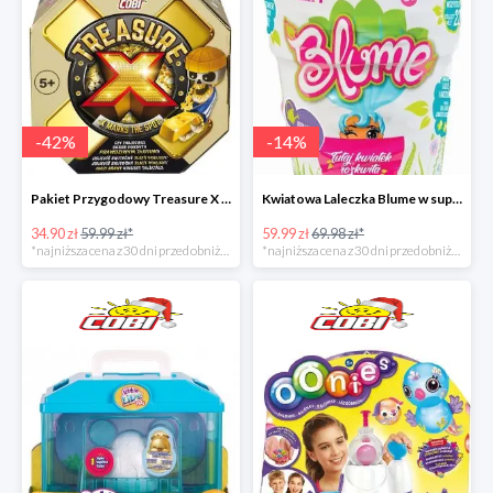
-
42
%
-
14
%
Pakiet Przygodowy Treasure X w super cenie
Kwiatowa Laleczka Blume w super cenie
34.90 zł
59.99 zł*
59.99 zł
69.98 zł*
*najniższa cena z 30 dni przed obniżką
*najniższa cena z 30 dni przed obniżką