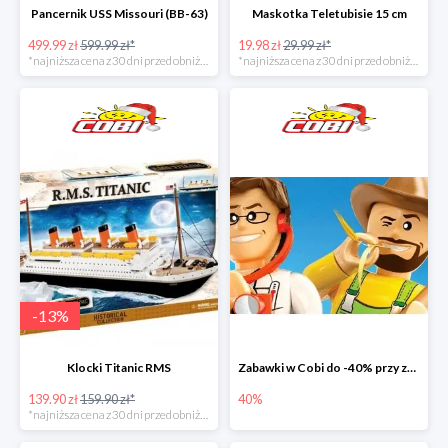
Pancernik USS Missouri (BB-63)
Maskotka Teletubisie 15 cm
499.99 zł
599.99 zł*
19.98 zł
29.99 zł*
*najniższa cena z 30 dni przed obniżką
*najniższa cena z 30 dni przed obniżką
-
13
%
Klocki Titanic RMS
Zabawki w Cobi do -40% przy zakupie drugiego produktu
139.90 zł
159.90 zł*
40%
*najniższa cena z 30 dni przed obniżką