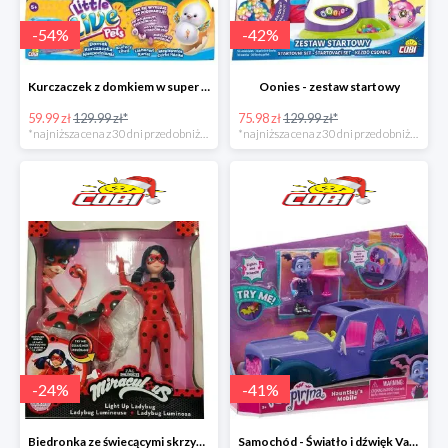
-
54
%
-
42
%
Kurczaczek z domkiem w super cenie
Oonies - zestaw startowy
59.99 zł
129.99 zł*
75.98 zł
129.99 zł*
*najniższa cena z 30 dni przed obniżką
*najniższa cena z 30 dni przed obniżką
-
24
%
-
41
%
Biedronka ze świecącymi skrzydełkami - Miraculous
Samochód - Światło i dźwięk Vampirina