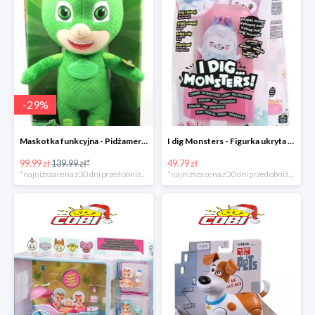
-
29
%
Maskotka funkcyjna - Pidżamersi w super cenie
I dig Monsters - Figurka ukryta w lodach w super cenie
99.99 zł
139.99 zł*
49.79 zł
*najniższa cena z 30 dni przed obniżką
*najniższa cena z 30 dni przed obniżką