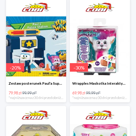
-
20
%
-
30
%
Zestaw posterunek Paul'a Super Wings w super cenie
Wrapples Maskotka Interaktywna w super cenie
79.98 zł
99.99 zł*
69.98 zł
99.99 zł*
*najniższa cena z 30 dni przed obniżką
*najniższa cena z 30 dni przed obniżką