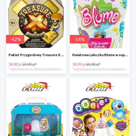
-
42
%
-
14
%
Pakiet Przygodowy Treasure X w super cenie
Kwiatowa Laleczka Blume w super cenie
34.90 zł
59.99 zł*
59.99 zł
69.98 zł*
*najniższa cena z 30 dni przed obniżką
*najniższa cena z 30 dni przed obniżką