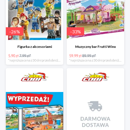
-
26
%
-
33
%
Figurka z akcesoriami
Muzyczny bar Frutti Winx
5.90 zł
7.99 zł*
59.99 zł
89.99 zł*
*najniższa cena z 30 dni przed obniżką
*najniższa cena z 30 dni przed obniżką