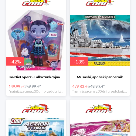
-
42
%
-
13
%
Ina Nietoperz - Lalka funkcyjna Vampirina
Musashi japoński pancernik
149.99 zł
259.99 zł*
479.80 zł
549.90 zł*
*najniższa cena z 30 dni przed obniżką
*najniższa cena z 30 dni przed obniżką