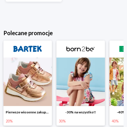
Polecane promocje
-30% na wszystko!!
-40% na drugą sztukę
Wiosen
30%
40%
25%