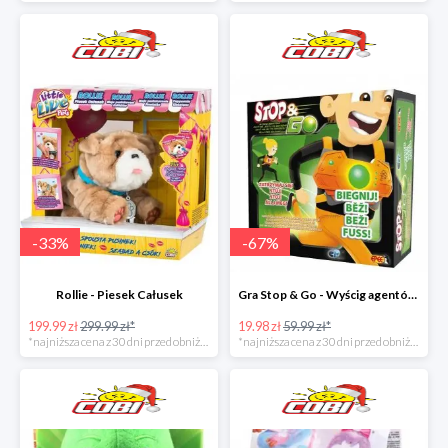
-
33
%
-
67
%
Rollie - Piesek Całusek
Gra Stop & Go - Wyścig agentów w super cenie
199.99 zł
299.99 zł*
19.98 zł
59.99 zł*
*najniższa cena z 30 dni przed obniżką
*najniższa cena z 30 dni przed obniżką