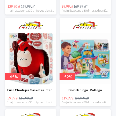
129.80 zł
169.99 zł*
99.99 zł
169.99 zł*
*najniższa cena z 30 dni przed obniżką
*najniższa cena z 30 dni przed obniżką
-
65
%
-
52
%
Fuse Chodząca Maskotka Interaktywna
Domek Bingo i Rolliego
59.99 zł
169.99 zł*
119.99 zł
249.99 zł*
*najniższa cena z 30 dni przed obniżką
*najniższa cena z 30 dni przed obniżką