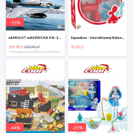
-
15
%
sAMOLOT mAVERICKA F/A-18E Super Hornet
Squeakee - Interaktywny Balonikowy Piesek
169.90 zł
199.99 zł*
50.00 zł
*najniższa cena z 30 dni przed obniżką
-
64
%
-
25
%