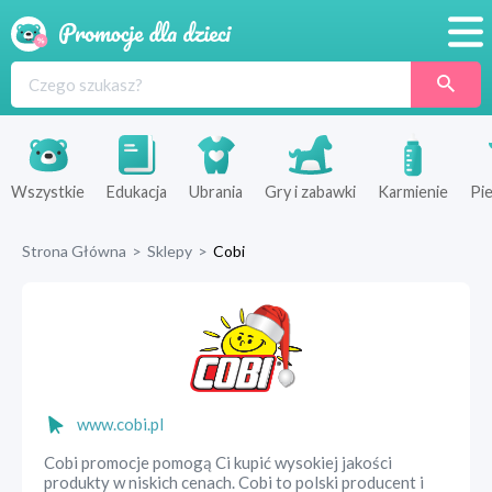
Promocje
Produkty
Sklepy
Wszystkie
Edukacja
Ubrania
Gry i zabawki
Karmienie
Pie
Blog
Strona Główna
>
Sklepy
>
Cobi
Wyprawka
www.cobi.pl
Cobi promocje pomogą Ci kupić wysokiej jakości
produkty w niskich cenach. Cobi to polski producent i