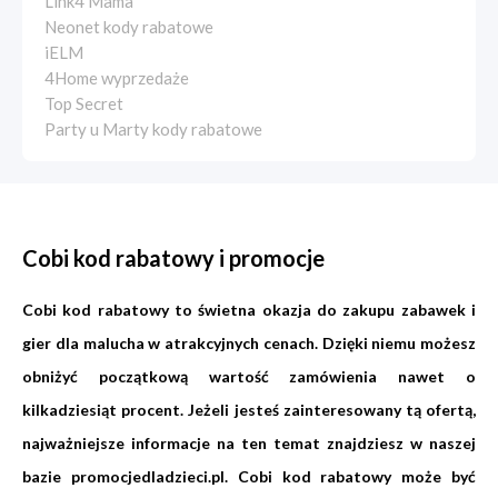
Link4 Mama
Neonet kody rabatowe
iELM
4Home wyprzedaże
Top Secret
Party u Marty kody rabatowe
Cobi kod rabatowy i promocje
Cobi kod rabatowy to świetna okazja do zakupu zabawek i
gier dla malucha w atrakcyjnych cenach. Dzięki niemu możesz
obniżyć początkową wartość zamówienia nawet o
kilkadziesiąt procent. Jeżeli jesteś zainteresowany tą ofertą,
najważniejsze informacje na ten temat znajdziesz w naszej
bazie
promocjedladzieci.pl
. Cobi kod rabatowy może być