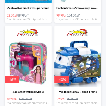
Zestaw Rozbiórka w super cenie
Enchantimals Zimowe wędkowanie w super cenie
32.50 zł
89.99 zł*
99.99 zł
134.00 zł*
*najniższa cena z 30 dni przed obniżką
*najniższa cena z 30 dni przed obniżką
-
16
%
-
40
%
Zaplatacz warkoczyków
Walizeczka Kay Robot Trains
109.80 zł
129.99 zł*
59.99 zł
99.99 zł*
*najniższa cena z 30 dni przed obniżką
*najniższa cena z 30 dni przed obniżką