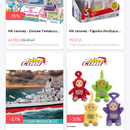
-
35
%
Hit cenowy - Zestaw Tematyczny Twozies
Hit cenowy - Figurka chodząco-mówiąca Secret Life of Pets
64.98 zł
99.99 zł*
99.97 zł
*najniższa cena z 30 dni przed obniżką
*najniższa cena z 30 dni przed obniżką
-
17
%
-
33
%