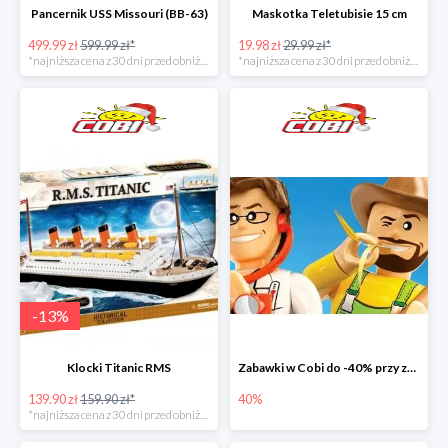
Pancernik USS Missouri (BB-63)
Maskotka Teletubisie 15 cm
499.99 zł
599.99 zł*
19.98 zł
29.99 zł*
*najniższa cena z 30 dni przed obniżką
*najniższa cena z 30 dni przed obniżką
-
13
%
Klocki Titanic RMS
Zabawki w Cobi do -40% przy zakupie drugiego produktu
139.90 zł
159.90 zł*
40%
*najniższa cena z 30 dni przed obniżką