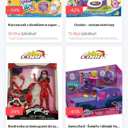
-
54
%
-
42
%
Kurczaczek z domkiem w super cenie
Oonies - zestaw startowy
59.99 zł
129.99 zł*
75.98 zł
129.99 zł*
*najniższa cena z 30 dni przed obniżką
*najniższa cena z 30 dni przed obniżką
-
24
%
-
41
%
Biedronka ze świecącymi skrzydełkami - Miraculous
Samochód - Światło i dźwięk Vampirina