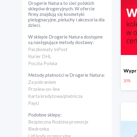
Drogerie Natura to sieć polskich
sklepów drogeryjnych. W ofercie
firmy znajdują się kosmetyki
pielęgnacyjne, pieluchy i akcesoria dla
dzieci.
W sklepie
Drogerie Natura
dostępne
są następujące metody dostawy:
Paczkomaty InPost
Kurier DHL
Poczta Polska
Wyprz
Metody płatności w
Drogerie Natura
:
30%
Za pobraniem
Przelew on-line
Karta kredytowa/płatnicza
PayU
Podobne sklepy:
Bezpieczna Rodzina promocje
Biedronka
Lidl kody promocyjne