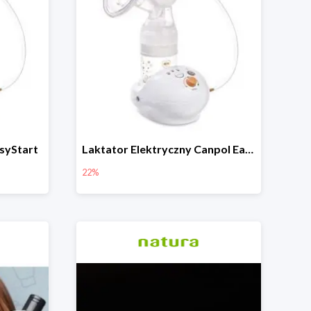
syStart
Laktator Elektryczny Canpol Easy Start -22%
22%