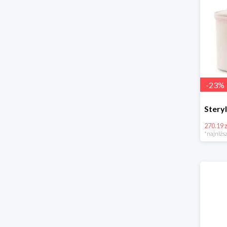
-
23
%
270.19 z
*najniższ