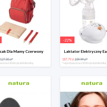
-
22
%
ecak Dla Mamy Czerwony
Laktator Elektryczny Ea
127.00 zł*
187.79 zł
239.99 zł*
a cena z 30 dni przed obniżką
*najniższa cena z 30 dni przed obniżką