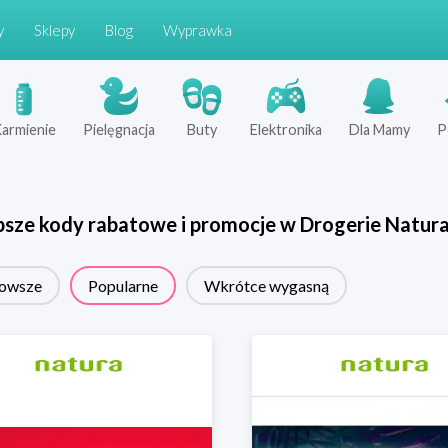
y
Sklepy
Blog
Wyprawka
armienie
Pielęgnacja
Buty
Elektronika
Dla Mamy
P
psze kody rabatowe i promocje w
Drogerie Natur
owsze
Popularne
Wkrótce wygasną