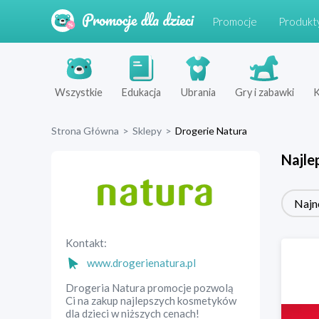
Promocje
Produkt
Wszystkie
Edukacja
Ubrania
Gry i zabawki
K
Strona Główna
>
Sklepy
>
Drogerie Natura
Najle
Najn
Kontakt:
www.drogerienatura.pl
Drogeria Natura promocje pozwolą
Ci na zakup najlepszych kosmetyków
dla dzieci w niższych cenach!