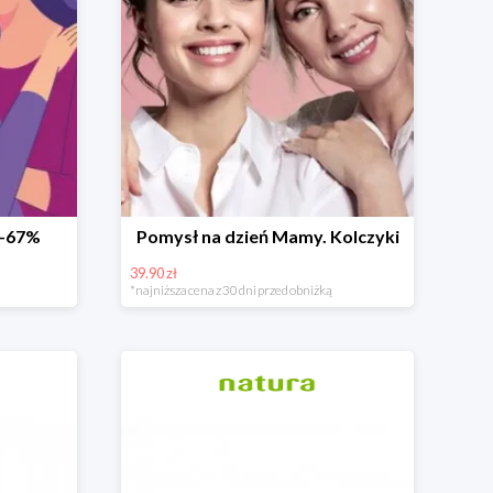
 -67%
Pomysł na dzień Mamy. Kolczyki
39.90 zł
*najniższa cena z 30 dni przed obniżką