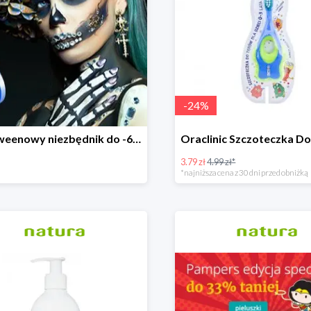
-
24
%
Halloweenowy niezbędnik do -60% taniej
3.79 zł
4.99 zł*
*najniższa cena z 30 dni przed obniżką