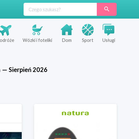
odróże
Wózki i foteliki
Dom
Sport
Usługi
a
—
Sierpień
2026