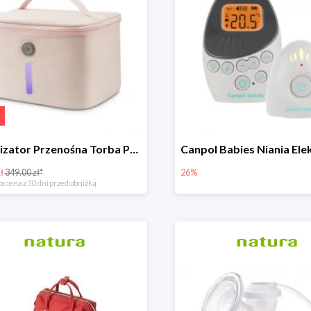
Sterylizator Przenośna Torba P26 Uvc Led
ł
349.00 zł*
26%
a cena z 30 dni przed obniżką