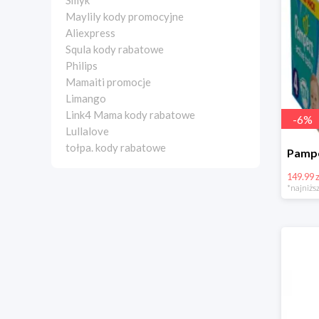
Smyk
Maylily kody promocyjne
Aliexpress
Squla kody rabatowe
Philips
Mamaiti promocje
Limango
Link4 Mama kody rabatowe
-
6
%
Lullalove
tołpa. kody rabatowe
149.99 z
*najniższ