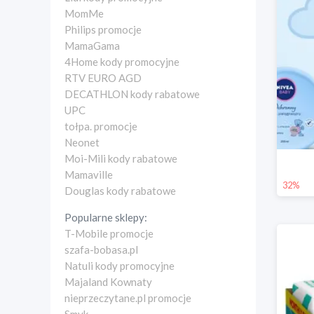
MomMe
Philips promocje
MamaGama
4Home kody promocyjne
RTV EURO AGD
DECATHLON kody rabatowe
UPC
tołpa. promocje
Neonet
Moi-Mili kody rabatowe
Mamaville
32%
Douglas kody rabatowe
Popularne sklepy:
T-Mobile promocje
szafa-bobasa.pl
Natuli kody promocyjne
Majaland Kownaty
nieprzeczytane.pl promocje