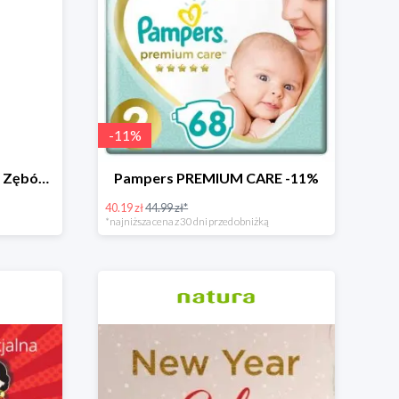
-
11
%
Oraclinic Szczoteczka Do Zębów Dla Dzieci 0-3 Lata Bardzo Miękka -24%
Pampers PREMIUM CARE -11%
40.19 zł
44.99 zł*
*najniższa cena z 30 dni przed obniżką