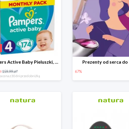
Pampers Active Baby Pieluszki, rozmiar 4
Prezenty od serca do
ł
159.99 zł*
67%
a cena z 30 dni przed obniżką