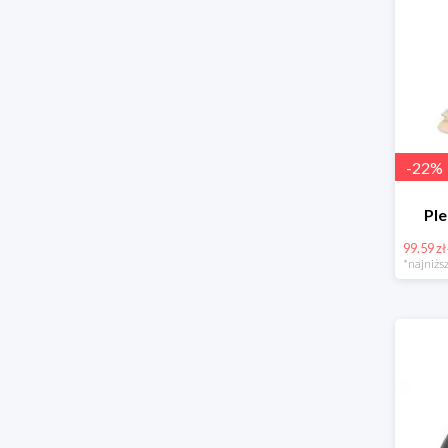
-
22
%
Pl
99.59 zł
*najniższ