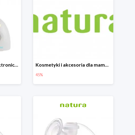
Canpol Babies Niania Elektroniczna Dwukierunkowa -26%
Kosmetyki i akcesoria dla mamy i dziecka do -45%
45%