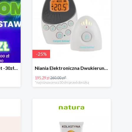
-
25
%
Rosnące promocje! Nawet -30zł mniej+darmowa dostawa
Niania Elektroniczna Dwukierunkowa
195.29 zł
260.00 zł*
*najniższa cena z 30 dni przed obniżką