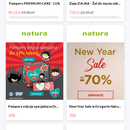
Pampers PREMIUM CARE -11%
Ziaja ZIAJKA - Żel do mycia ciała i włosów dla dzieci -31%
40.19 zł
44.99 zł*
7.19 zł
10.49 zł*
*najniższa cena z 30 dni przed obniżką
*najniższa cena z 30 dni przed obniżką
Pampers edycja specjalna w Drogerie Natura do -33%
New Year Sale w Drogerie Natura do -70%
33%
70%