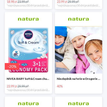
18.98 zł
23.99 zł*
23.99 zł
29.99 zł*
*najniższa cena z 30 dni przed obniżką
*najniższa cena z 30 dni przed obniżką
-
20
%
NIVEA BABY Soft&Cream chusteczki 4x63 sztuki
Niezbędnik na ferie w Drogerie Natura
23.99 zł
29.99 zł*
40%
*najniższa cena z 30 dni przed obniżką