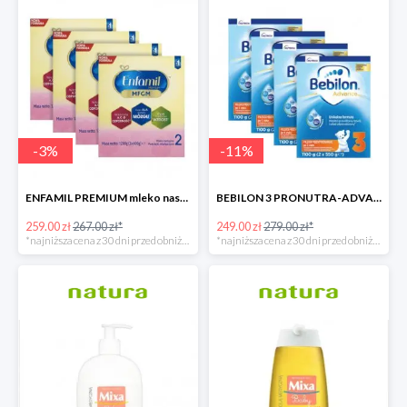
-
3
%
-
11
%
ENFAMIL PREMIUM mleko następne 4x1200 G
BEBILON 3 PRONUTRA-ADVANCE mleko modyfikowane 4x1100g
259.00 zł
267.00 zł*
249.00 zł
279.00 zł*
*najniższa cena z 30 dni przed obniżką
*najniższa cena z 30 dni przed obniżką