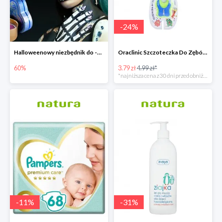
-
24
%
Halloweenowy niezbędnik do -60% taniej
Oraclinic Szczoteczka Do Zębów Dla Dzieci 0-3 Lata Bardzo Miękka -24%
60%
3.79 zł
4.99 zł*
*najniższa cena z 30 dni przed obniżką
-
11
%
-
31
%