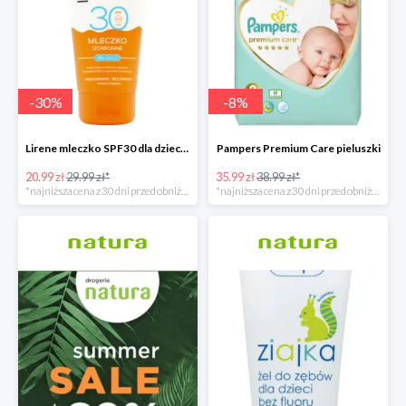
-
30
%
-
8
%
Lirene mleczko SPF30 dla dzieci 150ml
Pampers Premium Care pieluszki
20.99 zł
29.99 zł*
35.99 zł
38.99 zł*
*najniższa cena z 30 dni przed obniżką
*najniższa cena z 30 dni przed obniżką