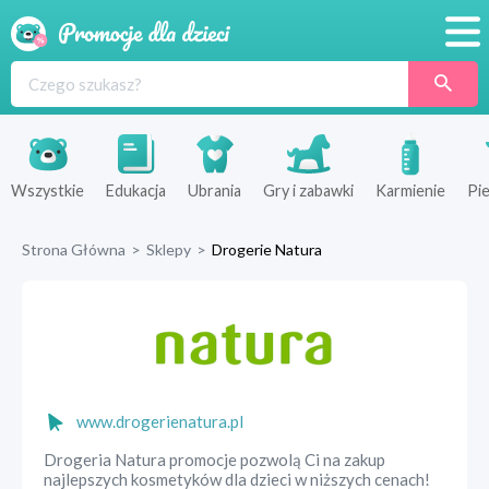
Promocje
Produkty
Sklepy
Wszystkie
Edukacja
Ubrania
Gry i zabawki
Karmienie
Pie
Blog
Strona Główna
>
Sklepy
>
Drogerie Natura
Wyprawka
www.drogerienatura.pl
Drogeria Natura promocje pozwolą Ci na zakup
najlepszych kosmetyków dla dzieci w niższych cenach!