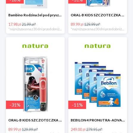
Bambino Rodzina żel pod prysznic 1000 ml
ORAL-B KIDS SZCZOTECZKA ELEKTRYCZNA KRAINA LODU
17.98 zł
21.99 zł*
89.99 zł
129.99 zł*
*najniższa cena z 30 dni przed obniżką
*najniższa cena z 30 dni przed obniżką
-
31
%
-
11
%
ORAL-B KIDS SZCZOTECZKA ELEKTRYCZNA GWIEZDNE WOJNY
BEBILON 4 PRONUTRA-ADVANCE MLEKO MODYFIKOWANE
89.99 zł
129.99 zł*
249.00 zł
279.95 zł*