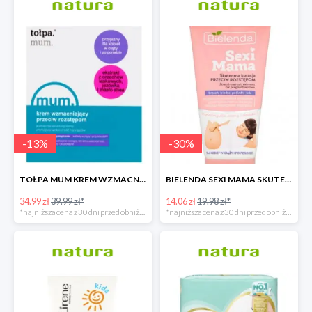
-
13
%
-
30
%
TOŁPA MUM KREM WZMACNIAJĄCY PRZECIW ROZSTĘPOM
BIELENDA SEXI MAMA SKUTECZNA KURACJA PRZECIW ROZSTĘPOM
34.99 zł
39.99 zł*
14.06 zł
19.98 zł*
*najniższa cena z 30 dni przed obniżką
*najniższa cena z 30 dni przed obniżką