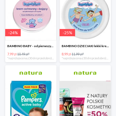
-
24
%
-
25
%
BAMBINO BABY - od pierwszych dni życia
BAMBINO DZIECIAKI lekki krem do buzi i ciała
7.99 zł
10.49 zł*
8.99 zł
11.99 zł*
*najniższa cena z 30 dni przed obniżką
*najniższa cena z 30 dni przed obniżką