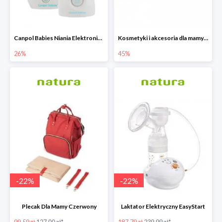
Canpol Babies Niania Elektroniczna Dwukierunkowa -26%
Kosmetyki i akcesoria dla mamy i dziecka do -45%
26%
45%
-
22
%
-
22
%
Plecak Dla Mamy Czerwony
Laktator Elektryczny EasyStart
99.59 zł
127.00 zł*
187.79 zł
239.99 zł*