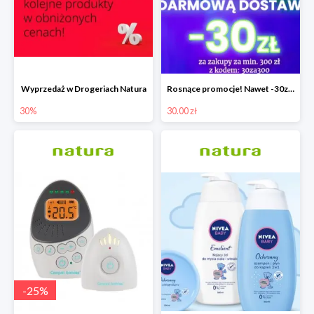
Wyprzedaż w Drogeriach Natura
Rosnące promocje! Nawet -30zł mniej+darmowa dostawa
30%
30.00 zł
-
25
%