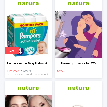
-
6
%
Pampers Active Baby Pieluszki, rozmiar 4
Prezenty od serca do -67%
149.99 zł
159.99 zł*
67%
*najniższa cena z 30 dni przed obniżką