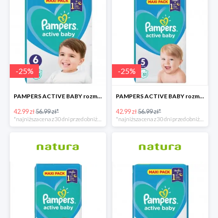
-
25
%
-
25
%
PAMPERS ACTIVE BABY rozmiar 6, 44 pieluszki, 13-18 kg
PAMPERS ACTIVE BABY rozmiar 5, 51 pieluszek, 11-16 kg
42.99 zł
56.99 zł*
42.99 zł
56.99 zł*
*najniższa cena z 30 dni przed obniżką
*najniższa cena z 30 dni przed obniżką