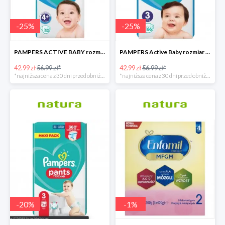
-
25
%
-
25
%
PAMPERS ACTIVE BABY rozmiar 4+, 53 pieluszki, 10-15kg
PAMPERS Active Baby rozmiar 3, 66 pieluszek, 6-10 KG
42.99 zł
56.99 zł*
42.99 zł
56.99 zł*
*najniższa cena z 30 dni przed obniżką
*najniższa cena z 30 dni przed obniżką
-
20
%
-
1
%