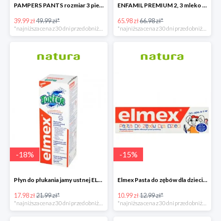
PAMPERS PANTS rozmiar 3 pieluchomajtki
ENFAMIL PREMIUM 2, 3 mleko następne powyżej 6. miesiąca życia 1200 G
39.99 zł
49.99 zł*
65.98 zł
66.98 zł*
*najniższa cena z 30 dni przed obniżką
*najniższa cena z 30 dni przed obniżką
-
18
%
-
15
%
Płyn do płukania jamy ustnej ELMEX JUNIOR
Elmex Pasta do zębów dla dzieci z aminofluorkiem od 1 ząbka do 6 lat
17.98 zł
21.99 zł*
10.99 zł
12.99 zł*
*najniższa cena z 30 dni przed obniżką
*najniższa cena z 30 dni przed obniżką