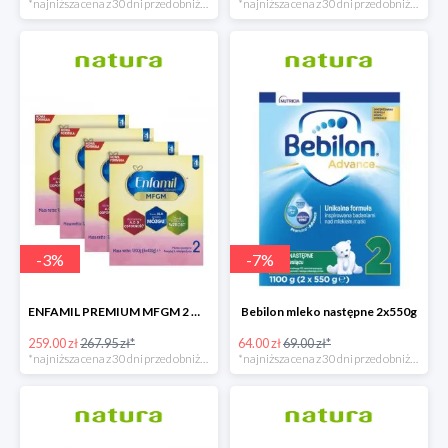
*najniższa cena z 30 dni przed obniżką
*najniższa cena z 30 dni przed obniżką
-
3
%
-
7
%
ENFAMIL PREMIUM MFGM 2 MLEKO NASTĘPNE POWYŻEJ 6. MIESIĄCA ŻYCIA
Bebilon mleko następne 2x550g
259.00 zł
267.95 zł*
64.00 zł
69.00 zł*
*najniższa cena z 30 dni przed obniżką
*najniższa cena z 30 dni przed obniżką