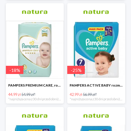
-
18
%
-
25
%
PAMPERS PREMIUM CARE, rozmiar 3, 60 pieluszki, 6kg-10kg
PAMPERS ACTIVE BABY rozmiar 7, 40 pieluszek, 15+ kg
44.99 zł
54.99 zł*
42.99 zł
56.99 zł*
*najniższa cena z 30 dni przed obniżką
*najniższa cena z 30 dni przed obniżką