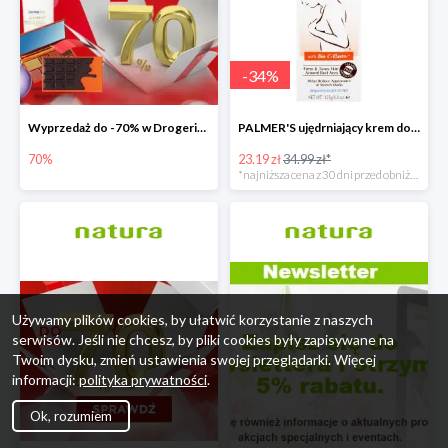
-
34
%
Wyprzedaż do -70% w Drogerie Natura
PALMER'S ujędrniający krem do biustu
70%
23.19 zł
34.99 zł*
*najniższa cena z 30 dni przed obniżką
Używamy plików cookies, by ułatwić korzystanie z naszych
serwisów. Jeśli nie chcesz, by pliki cookies były zapisywane na
Twoim dysku, zmień ustawienia swojej przeglądarki. Więcej
informacji:
polityka prywatności
.
Ok, rozumiem