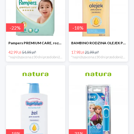
-
22
%
-
18
%
Pampers PREMIUM CARE, rozmiar 5, 44 pieluszki, 11kg-16kg
BAMBINO RODZINA OLEJEK POD PRYSZNIC 400 ML
42.99 zł
54.99 zł*
17.98 zł
21.99 zł*
*najniższa cena z 30 dni przed obniżką
*najniższa cena z 30 dni przed obniżką
-
18
%
-
31
%