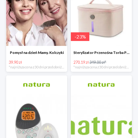
-
23
%
Pomysł na dzień Mamy. Kolczyki
Sterylizator Przenośna Torba P26 Uvc Led
39.90 zł
270.19 zł
349.00 zł*
*najniższa cena z 30 dni przed obniżką
*najniższa cena z 30 dni przed obniżką