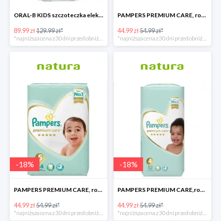
ORAL-B KIDS szczoteczka elektryczna
PAMPERS PREMIUM CARE, rozmiar 6, 38 pieluszki, 13kg+
89.99 zł
129.99 zł*
44.99 zł
54.99 zł*
*najniższa cena z 30 dni przed obniżką
*najniższa cena z 30 dni przed obniżką
-
18
%
-
18
%
PAMPERS PREMIUM CARE, rozmiar 5, 44 pieluszki, 11kg-16kg
PAMPERS PREMIUM CARE,rozmiar 4, 52 pieluszki 9kg-14kg
44.99 zł
54.99 zł*
44.99 zł
54.99 zł*
*najniższa cena z 30 dni przed obniżką
*najniższa cena z 30 dni przed obniżką