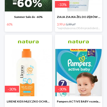
-
33
%
Summer Sale do -60%
ZIAJA ZIAJKA ŻEL DO ZĘBÓW DLA DZIECI BEZ FLUORU OD 1 ZĄBKA
60%
3.99 zł
5.99 zł*
*najniższa cena z 30 dni przed obniżką
-
30
%
-
30
%
LIRENE KIDS MLECZKO OCHRONNE DLA DZIECI SPF 50
Pampers ACTIVE BABY rozmiar 7 - 17zł