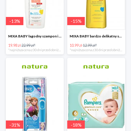
-
13
%
-
15
%
MIXA BABY łagodny szampon i płyn do kąpieli 2w1
MIXA BABY bardzo delikatny szampon micelarny
19.98 zł
22.99 zł*
10.99 zł
12.99 zł*
*najniższa cena z 30 dni przed obniżką
*najniższa cena z 30 dni przed obniżką
-
31
%
-
18
%