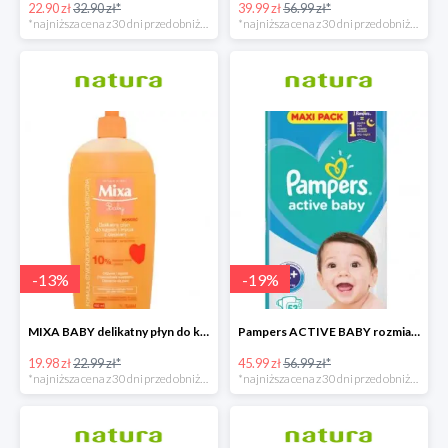
22.90 zł
32.90 zł*
39.99 zł
56.99 zł*
*najniższa cena z 30 dni przed obniżką
*najniższa cena z 30 dni przed obniżką
-
13
%
-
19
%
MIXA BABY delikatny płyn do kąpieli i mycia z olejkiem 400 ML
Pampers ACTIVE BABY rozmiar 4+, 53 pieluszki, 10-15 kg
19.98 zł
22.99 zł*
45.99 zł
56.99 zł*
*najniższa cena z 30 dni przed obniżką
*najniższa cena z 30 dni przed obniżką