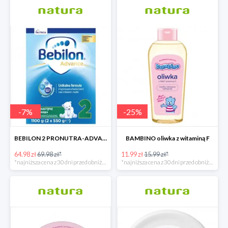
-
7
%
-
25
%
BEBILON 2 PRONUTRA-ADVANCE mleko następne po 6. miesiącu 1100 G
BAMBINO oliwka z witaminą F
64.98 zł
69.98 zł*
11.99 zł
15.99 zł*
*najniższa cena z 30 dni przed obniżką
*najniższa cena z 30 dni przed obniżką