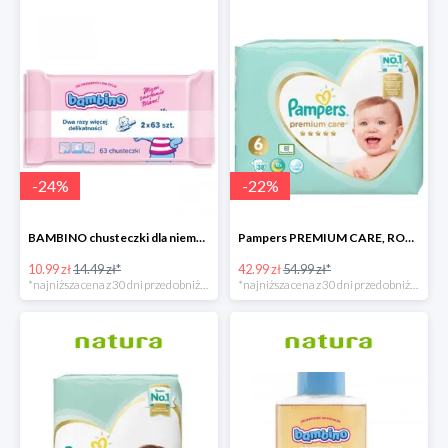
-
24
%
-
22
%
BAMBINO chusteczki dla niemowląt 2 X 63 sztuki
Pampers PREMIUM CARE, ROZMIAR 6, 38 pieluszek, 13KG+
10.99 zł
14.49 zł*
42.99 zł
54.99 zł*
*najniższa cena z 30 dni przed obniżką
*najniższa cena z 30 dni przed obniżką