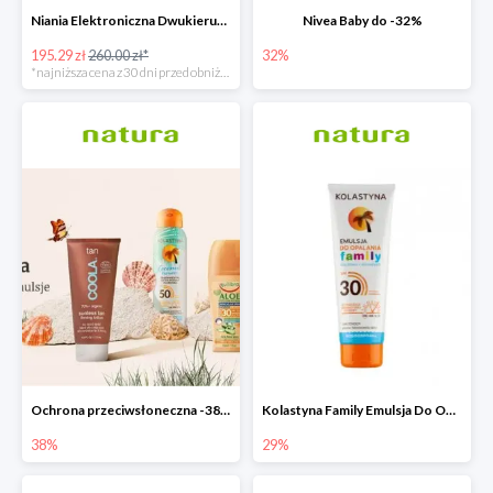
Niania Elektroniczna Dwukierunkowa
Nivea Baby do -32%
195.29 zł
260.00 zł*
32%
*najniższa cena z 30 dni przed obniżką
Ochrona przeciwsłoneczna -38%
Kolastyna Family Emulsja Do Opalania
38%
29%