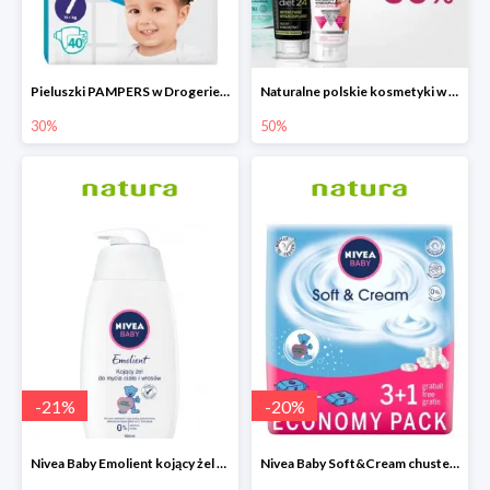
Pieluszki PAMPERS w Drogerie Natura do -30%
Naturalne polskie kosmetyki w Drogerie Natura do -50%
30%
50%
-
21
%
-
20
%
Nivea Baby Emolient kojący żel do mycia ciała i włosów 500ml
Nivea Baby Soft&Cream chusteczki 4x63 sztuki