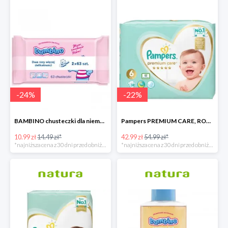
-
24
%
-
22
%
BAMBINO chusteczki dla niemowląt 2 X 63 sztuki
Pampers PREMIUM CARE, ROZMIAR 6, 38 pieluszek, 13KG+
10.99 zł
14.49 zł*
42.99 zł
54.99 zł*
*najniższa cena z 30 dni przed obniżką
*najniższa cena z 30 dni przed obniżką