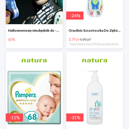
-
24
%
Halloweenowy niezbędnik do -60% taniej
Oraclinic Szczoteczka Do Zębów Dla Dzieci 0-3 Lata Bardzo Miękka -24%
60%
3.79 zł
4.99 zł*
*najniższa cena z 30 dni przed obniżką
-
11
%
-
31
%