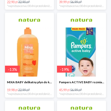
22.90 zł
32.90 zł*
39.99 zł
56.99 zł*
*najniższa cena z 30 dni przed obniżką
*najniższa cena z 30 dni przed obniżką
-
13
%
-
19
%
MIXA BABY delikatny płyn do kąpieli i mycia z olejkiem 400 ML
Pampers ACTIVE BABY rozmiar 4+, 53 pieluszki, 10-15 kg
19.98 zł
22.99 zł*
45.99 zł
56.99 zł*
*najniższa cena z 30 dni przed obniżką
*najniższa cena z 30 dni przed obniżką