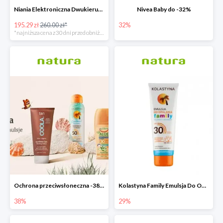
Niania Elektroniczna Dwukierunkowa
Nivea Baby do -32%
195.29 zł
260.00 zł*
32%
*najniższa cena z 30 dni przed obniżką
Ochrona przeciwsłoneczna -38%
Kolastyna Family Emulsja Do Opalania
38%
29%