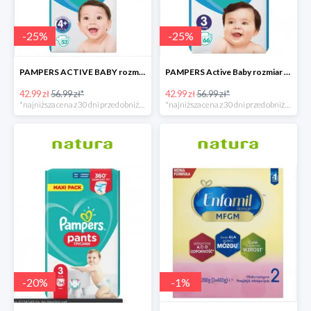
-
25
%
-
25
%
PAMPERS ACTIVE BABY rozmiar 4+, 53 pieluszki, 10-15kg
PAMPERS Active Baby rozmiar 3, 66 pieluszek, 6-10 KG
42.99 zł
56.99 zł*
42.99 zł
56.99 zł*
*najniższa cena z 30 dni przed obniżką
*najniższa cena z 30 dni przed obniżką
-
20
%
-
1
%