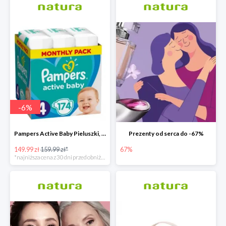
-
6
%
Pampers Active Baby Pieluszki, rozmiar 4
Prezenty od serca do -67%
149.99 zł
159.99 zł*
67%
*najniższa cena z 30 dni przed obniżką