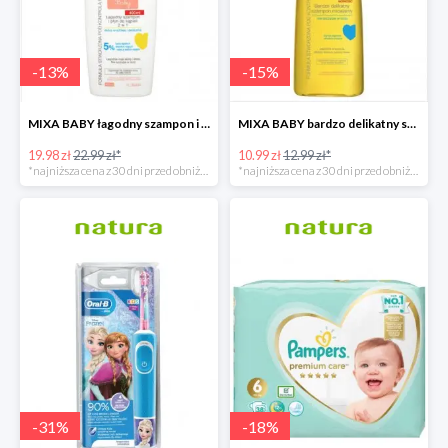
-
13
%
-
15
%
MIXA BABY łagodny szampon i płyn do kąpieli 2w1
MIXA BABY bardzo delikatny szampon micelarny
19.98 zł
22.99 zł*
10.99 zł
12.99 zł*
*najniższa cena z 30 dni przed obniżką
*najniższa cena z 30 dni przed obniżką
-
31
%
-
18
%