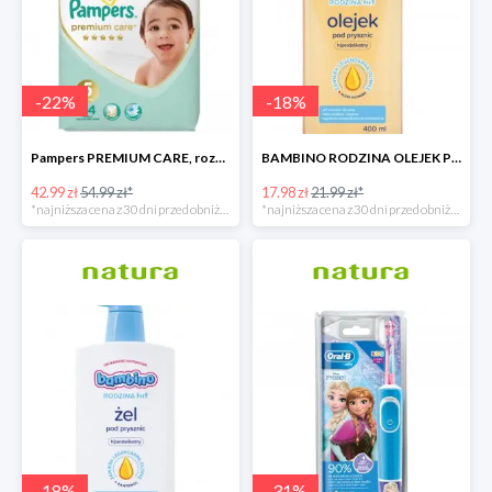
-
22
%
-
18
%
Pampers PREMIUM CARE, rozmiar 5, 44 pieluszki, 11kg-16kg
BAMBINO RODZINA OLEJEK POD PRYSZNIC 400 ML
42.99 zł
54.99 zł*
17.98 zł
21.99 zł*
*najniższa cena z 30 dni przed obniżką
*najniższa cena z 30 dni przed obniżką
-
18
%
-
31
%