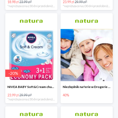
18.98 zł
23.99 zł*
23.99 zł
29.99 zł*
*najniższa cena z 30 dni przed obniżką
*najniższa cena z 30 dni przed obniżką
-
20
%
NIVEA BABY Soft&Cream chusteczki 4x63 sztuki
Niezbędnik na ferie w Drogerie Natura
23.99 zł
29.99 zł*
40%
*najniższa cena z 30 dni przed obniżką