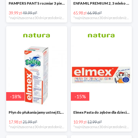
PAMPERS PANTS rozmiar 3 pieluchomajtki
ENFAMIL PREMIUM 2, 3 mleko następne powyżej 6. miesiąca życia 1200 G
39.99 zł
49.99 zł*
65.98 zł
66.98 zł*
*najniższa cena z 30 dni przed obniżką
*najniższa cena z 30 dni przed obniżką
-
18
%
-
15
%
Płyn do płukania jamy ustnej ELMEX JUNIOR
Elmex Pasta do zębów dla dzieci z aminofluorkiem od 1 ząbka do 6 lat
17.98 zł
21.99 zł*
10.99 zł
12.99 zł*
*najniższa cena z 30 dni przed obniżką
*najniższa cena z 30 dni przed obniżką