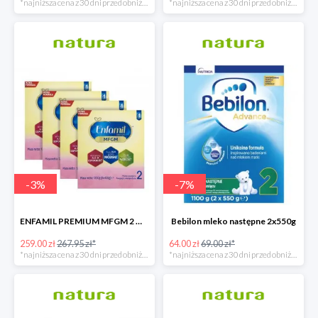
*najniższa cena z 30 dni przed obniżką
*najniższa cena z 30 dni przed obniżką
-
3
%
-
7
%
ENFAMIL PREMIUM MFGM 2 MLEKO NASTĘPNE POWYŻEJ 6. MIESIĄCA ŻYCIA
Bebilon mleko następne 2x550g
259.00 zł
267.95 zł*
64.00 zł
69.00 zł*
*najniższa cena z 30 dni przed obniżką
*najniższa cena z 30 dni przed obniżką