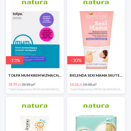
-
13
%
-
30
%
TOŁPA MUM KREM WZMACNIAJĄCY PRZECIW ROZSTĘPOM
BIELENDA SEXI MAMA SKUTECZNA KURACJA PRZECIW ROZSTĘPOM
34.99 zł
39.99 zł*
14.06 zł
19.98 zł*
*najniższa cena z 30 dni przed obniżką
*najniższa cena z 30 dni przed obniżką