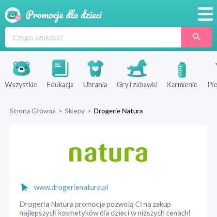
Promocje
Produkty
Sklepy
Wszystkie
Edukacja
Ubrania
Gry i zabawki
Karmienie
Pie
Blog
Strona Główna
>
Sklepy
>
Drogerie Natura
Wyprawka
www.drogerienatura.pl
Drogeria Natura promocje pozwolą Ci na zakup
najlepszych kosmetyków dla dzieci w niższych cenach!