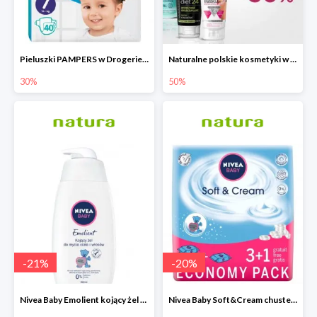
Pieluszki PAMPERS w Drogerie Natura do -30%
Naturalne polskie kosmetyki w Drogerie Natura do -50%
30%
50%
-
21
%
-
20
%
Nivea Baby Emolient kojący żel do mycia ciała i włosów 500ml
Nivea Baby Soft&Cream chusteczki 4x63 sztuki