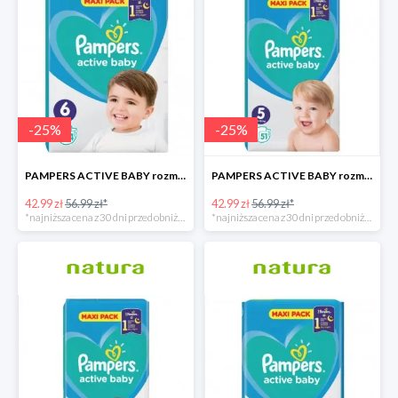
-
25
%
-
25
%
PAMPERS ACTIVE BABY rozmiar 6, 44 pieluszki, 13-18 kg
PAMPERS ACTIVE BABY rozmiar 5, 51 pieluszek, 11-16 kg
42.99 zł
56.99 zł*
42.99 zł
56.99 zł*
*najniższa cena z 30 dni przed obniżką
*najniższa cena z 30 dni przed obniżką