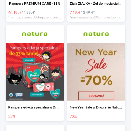
Pampers PREMIUM CARE -11%
Ziaja ZIAJKA - Żel do mycia ciała i włosów dla dzieci -31%
40.19 zł
44.99 zł*
7.19 zł
10.49 zł*
*najniższa cena z 30 dni przed obniżką
*najniższa cena z 30 dni przed obniżką
Pampers edycja specjalna w Drogerie Natura do -33%
New Year Sale w Drogerie Natura do -70%
33%
70%