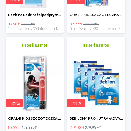
Bambino Rodzina żel pod prysznic 1000 ml
ORAL-B KIDS SZCZOTECZKA ELEKTRYCZNA KRAINA LODU
17.98 zł
21.99 zł*
89.99 zł
129.99 zł*
*najniższa cena z 30 dni przed obniżką
*najniższa cena z 30 dni przed obniżką
-
31
%
-
11
%
ORAL-B KIDS SZCZOTECZKA ELEKTRYCZNA GWIEZDNE WOJNY
BEBILON 4 PRONUTRA-ADVANCE MLEKO MODYFIKOWANE
89.99 zł
129.99 zł*
249.00 zł
279.95 zł*