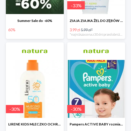
-
33
%
Summer Sale do -60%
ZIAJA ZIAJKA ŻEL DO ZĘBÓW DLA DZIECI BEZ FLUORU OD 1 ZĄBKA
60%
3.99 zł
5.99 zł*
*najniższa cena z 30 dni przed obniżką
-
30
%
-
30
%
LIRENE KIDS MLECZKO OCHRONNE DLA DZIECI SPF 50
Pampers ACTIVE BABY rozmiar 7 - 17zł