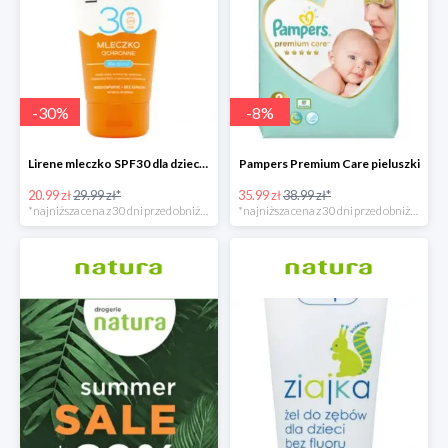
-
30
%
-
8
%
Lirene mleczko SPF30 dla dzieci 150ml
Pampers Premium Care pieluszki
20.99 zł
29.99 zł*
35.99 zł
38.99 zł*
*najniższa cena z 30 dni przed obniżką
*najniższa cena z 30 dni przed obniżką