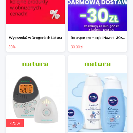
Wyprzedaż w Drogeriach Natura
Rosnące promocje! Nawet -30zł mniej+darmowa dostawa
30%
30.00 zł
-
25
%