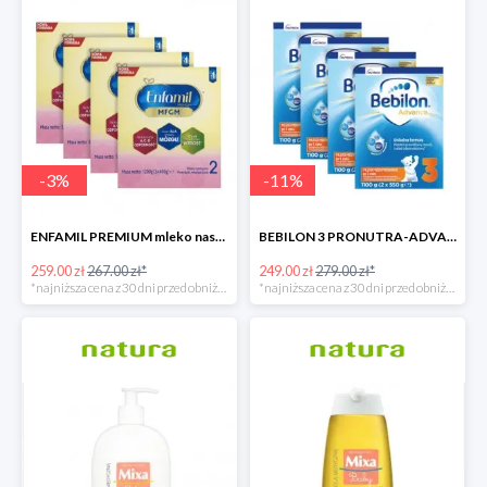
-
3
%
-
11
%
ENFAMIL PREMIUM mleko następne 4x1200 G
BEBILON 3 PRONUTRA-ADVANCE mleko modyfikowane 4x1100g
259.00 zł
267.00 zł*
249.00 zł
279.00 zł*
*najniższa cena z 30 dni przed obniżką
*najniższa cena z 30 dni przed obniżką