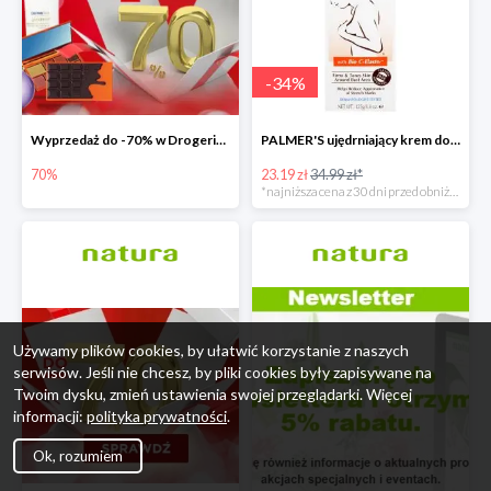
-
34
%
Wyprzedaż do -70% w Drogerie Natura
PALMER'S ujędrniający krem do biustu
70%
23.19 zł
34.99 zł*
*najniższa cena z 30 dni przed obniżką
Używamy plików cookies, by ułatwić korzystanie z naszych
serwisów. Jeśli nie chcesz, by pliki cookies były zapisywane na
Twoim dysku, zmień ustawienia swojej przeglądarki. Więcej
informacji:
polityka prywatności
.
Ok, rozumiem