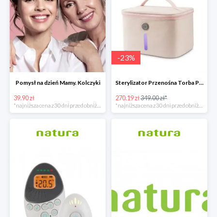
-
23
%
Pomysł na dzień Mamy. Kolczyki
Sterylizator Przenośna Torba P26 Uvc Led
39.90 zł
270.19 zł
349.00 zł*
*najniższa cena z 30 dni przed obniżką
*najniższa cena z 30 dni przed obniżką