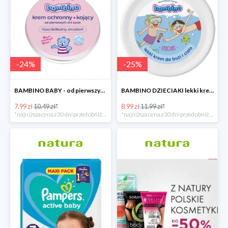
-
24
%
-
25
%
BAMBINO BABY - od pierwszych dni życia
BAMBINO DZIECIAKI lekki krem do buzi i ciała
7.99 zł
10.49 zł*
8.99 zł
11.99 zł*
*najniższa cena z 30 dni przed obniżką
*najniższa cena z 30 dni przed obniżką