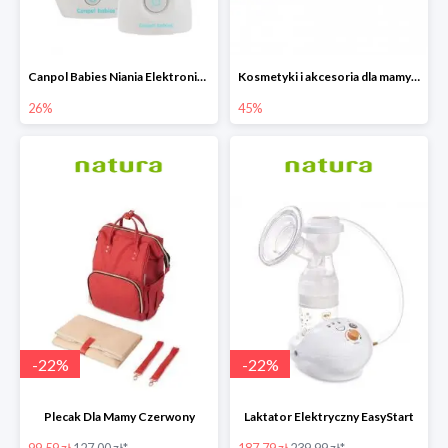
Canpol Babies Niania Elektroniczna Dwukierunkowa -26%
Kosmetyki i akcesoria dla mamy i dziecka do -45%
26%
45%
-
22
%
-
22
%
Plecak Dla Mamy Czerwony
Laktator Elektryczny EasyStart
99.59 zł
127.00 zł*
187.79 zł
239.99 zł*