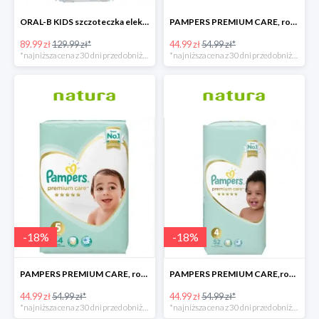
ORAL-B KIDS szczoteczka elektryczna
PAMPERS PREMIUM CARE, rozmiar 6, 38 pieluszki, 13kg+
89.99 zł
129.99 zł*
44.99 zł
54.99 zł*
*najniższa cena z 30 dni przed obniżką
*najniższa cena z 30 dni przed obniżką
-
18
%
-
18
%
PAMPERS PREMIUM CARE, rozmiar 5, 44 pieluszki, 11kg-16kg
PAMPERS PREMIUM CARE,rozmiar 4, 52 pieluszki 9kg-14kg
44.99 zł
54.99 zł*
44.99 zł
54.99 zł*
*najniższa cena z 30 dni przed obniżką
*najniższa cena z 30 dni przed obniżką