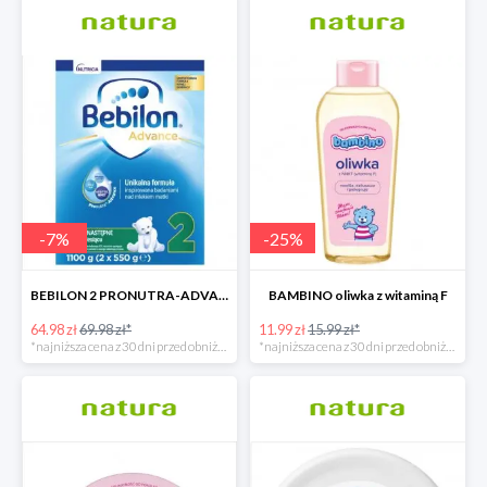
-
7
%
-
25
%
BEBILON 2 PRONUTRA-ADVANCE mleko następne po 6. miesiącu 1100 G
BAMBINO oliwka z witaminą F
64.98 zł
69.98 zł*
11.99 zł
15.99 zł*
*najniższa cena z 30 dni przed obniżką
*najniższa cena z 30 dni przed obniżką