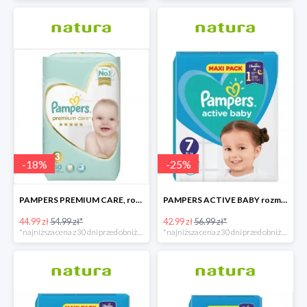
-
18
%
-
25
%
PAMPERS PREMIUM CARE, rozmiar 3, 60 pieluszki, 6kg-10kg
PAMPERS ACTIVE BABY rozmiar 7, 40 pieluszek, 15+ kg
44.99 zł
54.99 zł*
42.99 zł
56.99 zł*
*najniższa cena z 30 dni przed obniżką
*najniższa cena z 30 dni przed obniżką