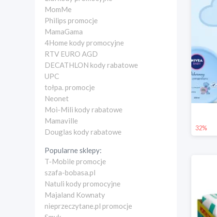
MomMe
Philips promocje
MamaGama
4Home kody promocyjne
RTV EURO AGD
DECATHLON kody rabatowe
UPC
tołpa. promocje
Neonet
Moi-Mili kody rabatowe
Mamaville
32%
Douglas kody rabatowe
Popularne sklepy:
T-Mobile promocje
szafa-bobasa.pl
Natuli kody promocyjne
Majaland Kownaty
nieprzeczytane.pl promocje