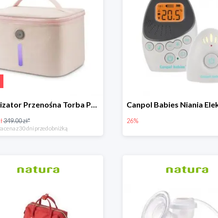
Sterylizator Przenośna Torba P26 Uvc Led
ł
349.00 zł*
26%
a cena z 30 dni przed obniżką