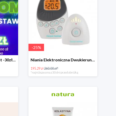
-
25
%
Rosnące promocje! Nawet -30zł mniej+darmowa dostawa
Niania Elektroniczna Dwukierunkowa
195.29 zł
260.00 zł*
*najniższa cena z 30 dni przed obniżką