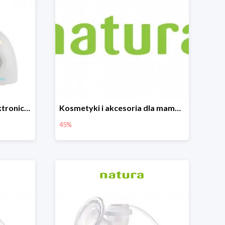
Canpol Babies Niania Elektroniczna Dwukierunkowa -26%
Kosmetyki i akcesoria dla mamy i dziecka do -45%
45%