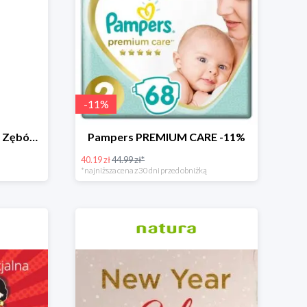
-
11
%
Oraclinic Szczoteczka Do Zębów Dla Dzieci 0-3 Lata Bardzo Miękka -24%
Pampers PREMIUM CARE -11%
40.19 zł
44.99 zł*
*najniższa cena z 30 dni przed obniżką