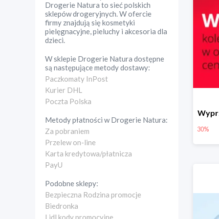
Drogerie Natura to sieć polskich
sklepów drogeryjnych. W ofercie
firmy znajdują się kosmetyki
pielęgnacyjne, pieluchy i akcesoria dla
dzieci.
W sklepie
Drogerie Natura
dostępne
są następujące metody dostawy:
Paczkomaty InPost
Kurier DHL
Poczta Polska
Wyprz
Metody płatności w
Drogerie Natura
:
30%
Za pobraniem
Przelew on-line
Karta kredytowa/płatnicza
PayU
Podobne sklepy:
Bezpieczna Rodzina promocje
Biedronka
Lidl kody promocyjne