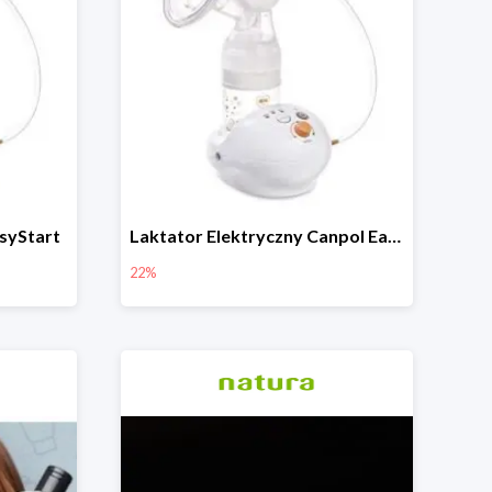
syStart
Laktator Elektryczny Canpol Easy Start -22%
22%