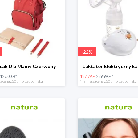
-
22
%
ecak Dla Mamy Czerwony
Laktator Elektryczny Ea
127.00 zł*
187.79 zł
239.99 zł*
a cena z 30 dni przed obniżką
*najniższa cena z 30 dni przed obniżką