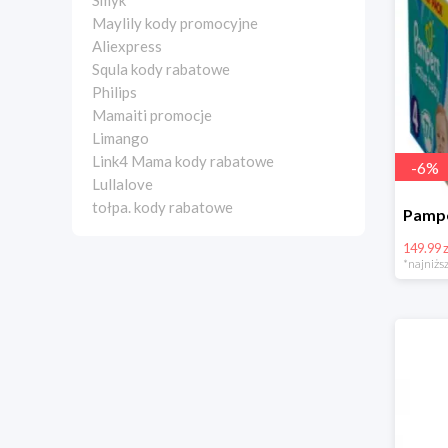
Smyk
Maylily kody promocyjne
Aliexpress
Squla kody rabatowe
Philips
Mamaiti promocje
Limango
Link4 Mama kody rabatowe
-
6
%
Lullalove
tołpa. kody rabatowe
149.99 z
*najniższ