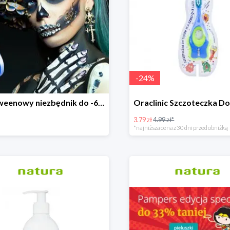
-
24
%
Halloweenowy niezbędnik do -60% taniej
3.79 zł
4.99 zł*
*najniższa cena z 30 dni przed obniżką