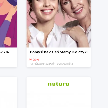
 -67%
Pomysł na dzień Mamy. Kolczyki
39.90 zł
*najniższa cena z 30 dni przed obniżką