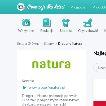
Promocje
Produkt
Wszystkie
Edukacja
Ubrania
Gry i zabawki
K
Strona Główna
>
Sklepy
>
Drogerie Natura
Najle
Najn
Kontakt:
www.drogerienatura.pl
Drogeria Natura promocje pozwolą
Ci na zakup najlepszych kosmetyków
dla dzieci w niższych cenach!