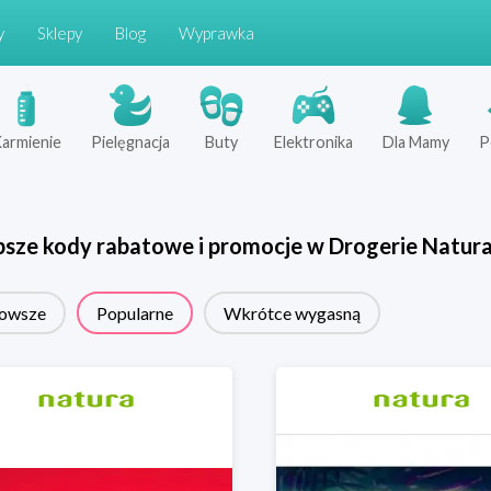
y
Sklepy
Blog
Wyprawka
armienie
Pielęgnacja
Buty
Elektronika
Dla Mamy
P
psze kody rabatowe i promocje w
Drogerie Natur
owsze
Popularne
Wkrótce wygasną