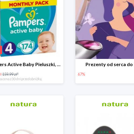
Pampers Active Baby Pieluszki, rozmiar 4
Prezenty od serca do
ł
159.99 zł*
67%
a cena z 30 dni przed obniżką