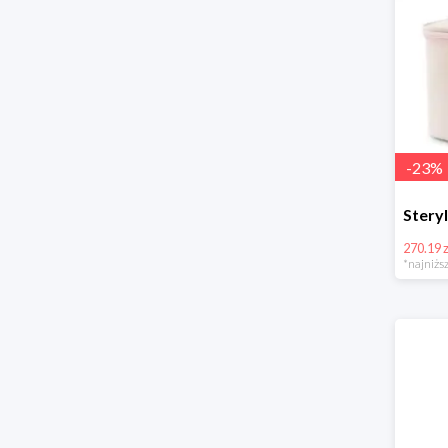
-
23
%
270.19 z
*najniższ