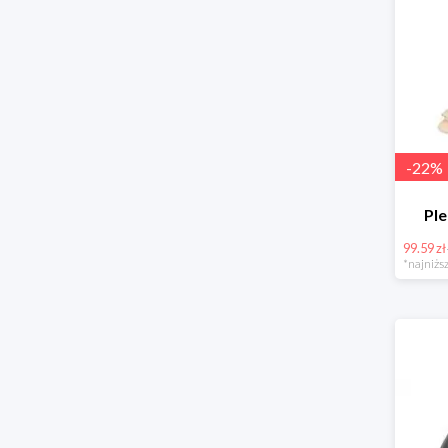
-
22
%
Pl
99.59 zł
*najniższ