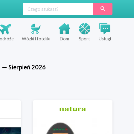
odróże
Wózki i foteliki
Dom
Sport
Usługi
a
—
Sierpień
2026