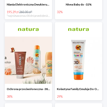
Niania Elektroniczna Dwukierunkowa
Nivea Baby do -32%
195.29 zł
260.00 zł*
32%
*najniższa cena z 30 dni przed obniżką
Ochrona przeciwsłoneczna -38%
Kolastyna Family Emulsja Do Opalania
38%
29%