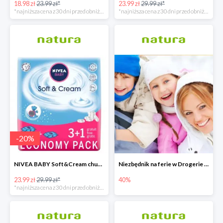
18.98 zł
23.99 zł*
23.99 zł
29.99 zł*
*najniższa cena z 30 dni przed obniżką
*najniższa cena z 30 dni przed obniżką
-
20
%
NIVEA BABY Soft&Cream chusteczki 4x63 sztuki
Niezbędnik na ferie w Drogerie Natura
23.99 zł
29.99 zł*
40%
*najniższa cena z 30 dni przed obniżką