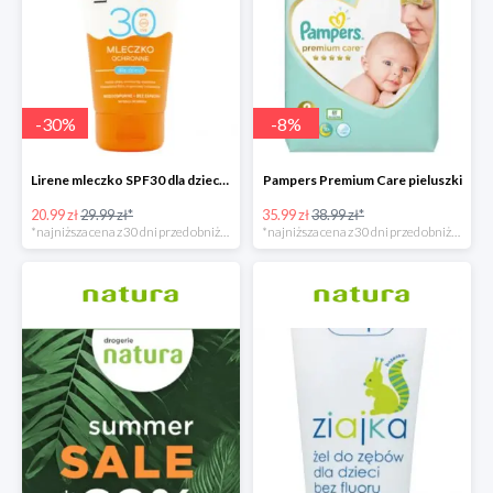
-
30
%
-
8
%
Lirene mleczko SPF30 dla dzieci 150ml
Pampers Premium Care pieluszki
20.99 zł
29.99 zł*
35.99 zł
38.99 zł*
*najniższa cena z 30 dni przed obniżką
*najniższa cena z 30 dni przed obniżką