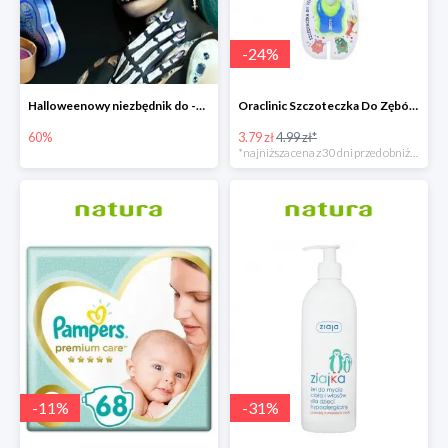
-
24
%
Halloweenowy niezbędnik do -60% taniej
Oraclinic Szczoteczka Do Zębów Dla Dzieci 0-3 Lata Bardzo Miękka -24%
60%
3.79 zł
4.99 zł*
*najniższa cena z 30 dni przed obniżką
-
11
%
-
31
%