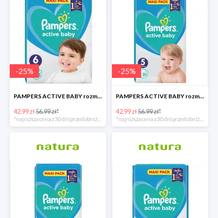
-
25
%
-
25
%
PAMPERS ACTIVE BABY rozmiar 6, 44 pieluszki, 13-18 kg
PAMPERS ACTIVE BABY rozmiar 5, 51 pieluszek, 11-16 kg
42.99 zł
56.99 zł*
42.99 zł
56.99 zł*
*najniższa cena z 30 dni przed obniżką
*najniższa cena z 30 dni przed obniżką