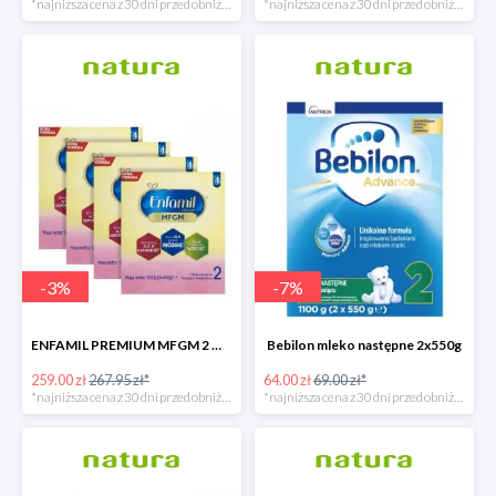
*najniższa cena z 30 dni przed obniżką
*najniższa cena z 30 dni przed obniżką
-
3
%
-
7
%
ENFAMIL PREMIUM MFGM 2 MLEKO NASTĘPNE POWYŻEJ 6. MIESIĄCA ŻYCIA
Bebilon mleko następne 2x550g
259.00 zł
267.95 zł*
64.00 zł
69.00 zł*
*najniższa cena z 30 dni przed obniżką
*najniższa cena z 30 dni przed obniżką