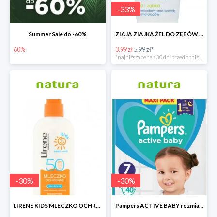
-
33
%
Summer Sale do -60%
ZIAJA ZIAJKA ŻEL DO ZĘBÓW DLA DZIECI BEZ FLUORU OD 1 ZĄBKA
60%
3.99 zł
5.99 zł*
*najniższa cena z 30 dni przed obniżką
-
30
%
-
30
%
LIRENE KIDS MLECZKO OCHRONNE DLA DZIECI SPF 50
Pampers ACTIVE BABY rozmiar 7 - 17zł