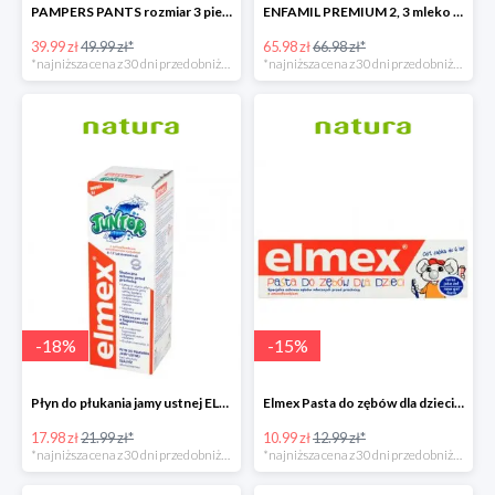
PAMPERS PANTS rozmiar 3 pieluchomajtki
ENFAMIL PREMIUM 2, 3 mleko następne powyżej 6. miesiąca życia 1200 G
39.99 zł
49.99 zł*
65.98 zł
66.98 zł*
*najniższa cena z 30 dni przed obniżką
*najniższa cena z 30 dni przed obniżką
-
18
%
-
15
%
Płyn do płukania jamy ustnej ELMEX JUNIOR
Elmex Pasta do zębów dla dzieci z aminofluorkiem od 1 ząbka do 6 lat
17.98 zł
21.99 zł*
10.99 zł
12.99 zł*
*najniższa cena z 30 dni przed obniżką
*najniższa cena z 30 dni przed obniżką