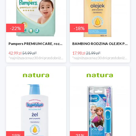
-
22
%
-
18
%
Pampers PREMIUM CARE, rozmiar 5, 44 pieluszki, 11kg-16kg
BAMBINO RODZINA OLEJEK POD PRYSZNIC 400 ML
42.99 zł
54.99 zł*
17.98 zł
21.99 zł*
*najniższa cena z 30 dni przed obniżką
*najniższa cena z 30 dni przed obniżką
-
18
%
-
31
%