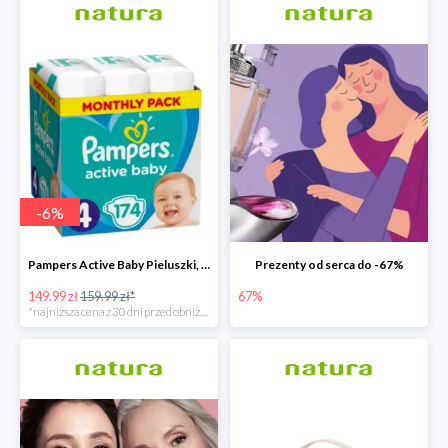
-
6
%
Pampers Active Baby Pieluszki, rozmiar 4
Prezenty od serca do -67%
149.99 zł
159.99 zł*
67%
*najniższa cena z 30 dni przed obniżką