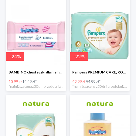
-
24
%
-
22
%
BAMBINO chusteczki dla niemowląt 2 X 63 sztuki
Pampers PREMIUM CARE, ROZMIAR 6, 38 pieluszek, 13KG+
10.99 zł
14.49 zł*
42.99 zł
54.99 zł*
*najniższa cena z 30 dni przed obniżką
*najniższa cena z 30 dni przed obniżką