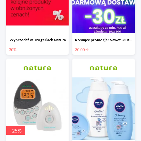
Wyprzedaż w Drogeriach Natura
Rosnące promocje! Nawet -30zł mniej+darmowa dostawa
30%
30.00 zł
-
25
%