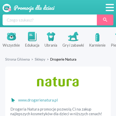
Promocje
Produkty
Sklepy
Wszystkie
Edukacja
Ubrania
Gry i zabawki
Karmienie
Pie
Blog
Strona Główna
>
Sklepy
>
Drogerie Natura
Wyprawka
www.drogerienatura.pl
Drogeria Natura promocje pozwolą Ci na zakup
najlepszych kosmetyków dla dzieci w niższych cenach!