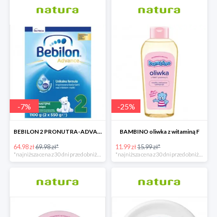
-
7
%
-
25
%
BEBILON 2 PRONUTRA-ADVANCE mleko następne po 6. miesiącu 1100 G
BAMBINO oliwka z witaminą F
64.98 zł
69.98 zł*
11.99 zł
15.99 zł*
*najniższa cena z 30 dni przed obniżką
*najniższa cena z 30 dni przed obniżką