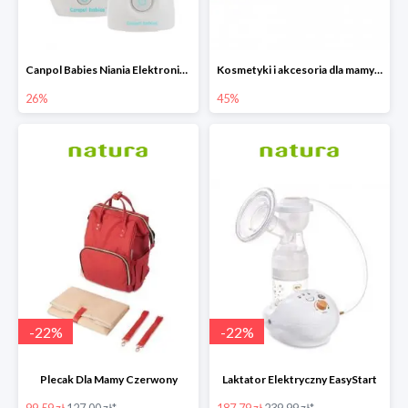
Canpol Babies Niania Elektroniczna Dwukierunkowa -26%
Kosmetyki i akcesoria dla mamy i dziecka do -45%
26%
45%
-
22
%
-
22
%
Plecak Dla Mamy Czerwony
Laktator Elektryczny EasyStart
99.59 zł
127.00 zł*
187.79 zł
239.99 zł*