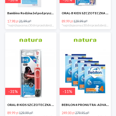
Bambino Rodzina żel pod prysznic 1000 ml
ORAL-B KIDS SZCZOTECZKA ELEKTRYCZNA KRAINA LODU
17.98 zł
21.99 zł*
89.99 zł
129.99 zł*
*najniższa cena z 30 dni przed obniżką
*najniższa cena z 30 dni przed obniżką
-
31
%
-
11
%
ORAL-B KIDS SZCZOTECZKA ELEKTRYCZNA GWIEZDNE WOJNY
BEBILON 4 PRONUTRA-ADVANCE MLEKO MODYFIKOWANE
89.99 zł
129.99 zł*
249.00 zł
279.95 zł*