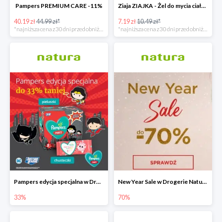
Pampers PREMIUM CARE -11%
Ziaja ZIAJKA - Żel do mycia ciała i włosów dla dzieci -31%
40.19 zł
44.99 zł*
7.19 zł
10.49 zł*
*najniższa cena z 30 dni przed obniżką
*najniższa cena z 30 dni przed obniżką
Pampers edycja specjalna w Drogerie Natura do -33%
New Year Sale w Drogerie Natura do -70%
33%
70%