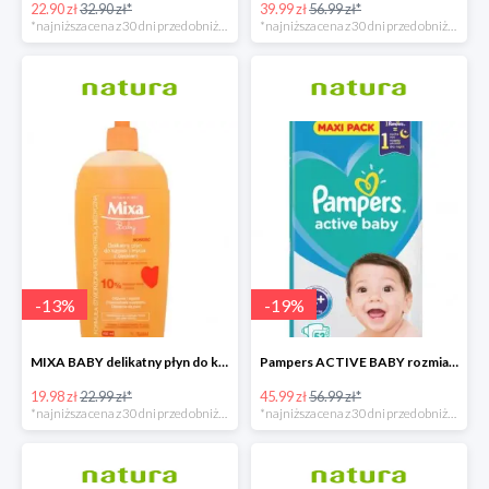
22.90 zł
32.90 zł*
39.99 zł
56.99 zł*
*najniższa cena z 30 dni przed obniżką
*najniższa cena z 30 dni przed obniżką
-
13
%
-
19
%
MIXA BABY delikatny płyn do kąpieli i mycia z olejkiem 400 ML
Pampers ACTIVE BABY rozmiar 4+, 53 pieluszki, 10-15 kg
19.98 zł
22.99 zł*
45.99 zł
56.99 zł*
*najniższa cena z 30 dni przed obniżką
*najniższa cena z 30 dni przed obniżką