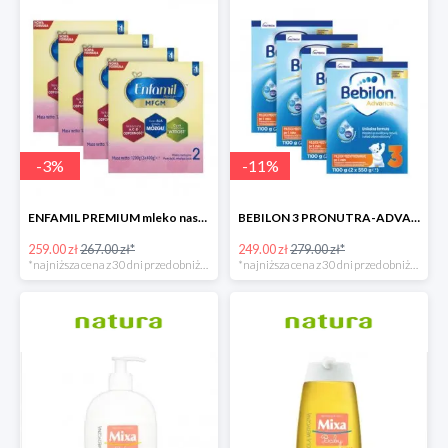
-
3
%
-
11
%
ENFAMIL PREMIUM mleko następne 4x1200 G
BEBILON 3 PRONUTRA-ADVANCE mleko modyfikowane 4x1100g
259.00 zł
267.00 zł*
249.00 zł
279.00 zł*
*najniższa cena z 30 dni przed obniżką
*najniższa cena z 30 dni przed obniżką