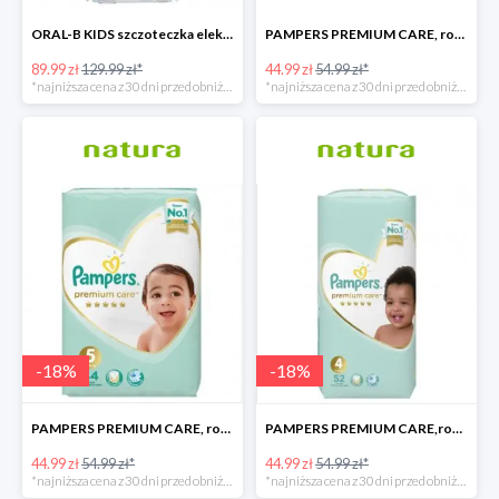
ORAL-B KIDS szczoteczka elektryczna
PAMPERS PREMIUM CARE, rozmiar 6, 38 pieluszki, 13kg+
89.99 zł
129.99 zł*
44.99 zł
54.99 zł*
*najniższa cena z 30 dni przed obniżką
*najniższa cena z 30 dni przed obniżką
-
18
%
-
18
%
PAMPERS PREMIUM CARE, rozmiar 5, 44 pieluszki, 11kg-16kg
PAMPERS PREMIUM CARE,rozmiar 4, 52 pieluszki 9kg-14kg
44.99 zł
54.99 zł*
44.99 zł
54.99 zł*
*najniższa cena z 30 dni przed obniżką
*najniższa cena z 30 dni przed obniżką