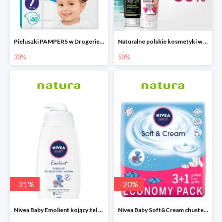
Pieluszki PAMPERS w Drogerie Natura do -30%
Naturalne polskie kosmetyki w Drogerie Natura do -50%
30%
50%
-
21
%
-
20
%
Nivea Baby Emolient kojący żel do mycia ciała i włosów 500ml
Nivea Baby Soft&Cream chusteczki 4x63 sztuki