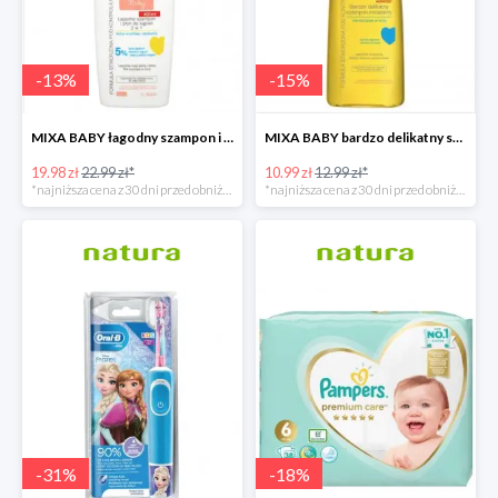
-
13
%
-
15
%
MIXA BABY łagodny szampon i płyn do kąpieli 2w1
MIXA BABY bardzo delikatny szampon micelarny
19.98 zł
22.99 zł*
10.99 zł
12.99 zł*
*najniższa cena z 30 dni przed obniżką
*najniższa cena z 30 dni przed obniżką
-
31
%
-
18
%