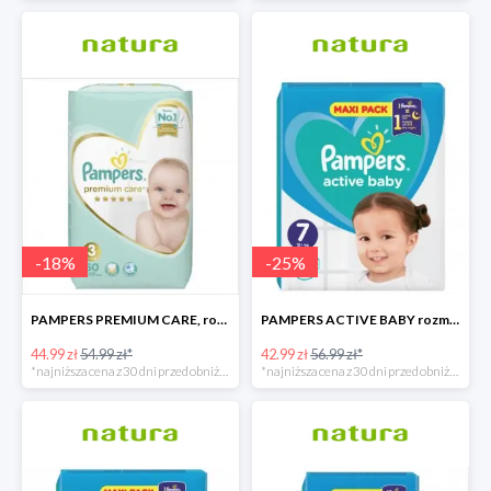
-
18
%
-
25
%
PAMPERS PREMIUM CARE, rozmiar 3, 60 pieluszki, 6kg-10kg
PAMPERS ACTIVE BABY rozmiar 7, 40 pieluszek, 15+ kg
44.99 zł
54.99 zł*
42.99 zł
56.99 zł*
*najniższa cena z 30 dni przed obniżką
*najniższa cena z 30 dni przed obniżką