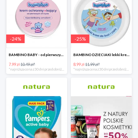
-
24
%
-
25
%
BAMBINO BABY - od pierwszych dni życia
BAMBINO DZIECIAKI lekki krem do buzi i ciała
7.99 zł
10.49 zł*
8.99 zł
11.99 zł*
*najniższa cena z 30 dni przed obniżką
*najniższa cena z 30 dni przed obniżką