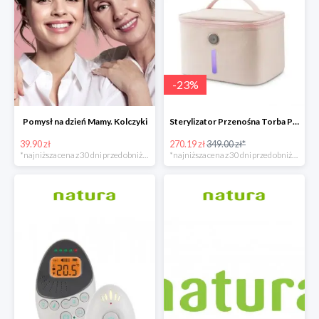
-
23
%
Pomysł na dzień Mamy. Kolczyki
Sterylizator Przenośna Torba P26 Uvc Led
39.90 zł
270.19 zł
349.00 zł*
*najniższa cena z 30 dni przed obniżką
*najniższa cena z 30 dni przed obniżką