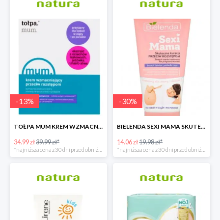
-
13
%
-
30
%
TOŁPA MUM KREM WZMACNIAJĄCY PRZECIW ROZSTĘPOM
BIELENDA SEXI MAMA SKUTECZNA KURACJA PRZECIW ROZSTĘPOM
34.99 zł
39.99 zł*
14.06 zł
19.98 zł*
*najniższa cena z 30 dni przed obniżką
*najniższa cena z 30 dni przed obniżką