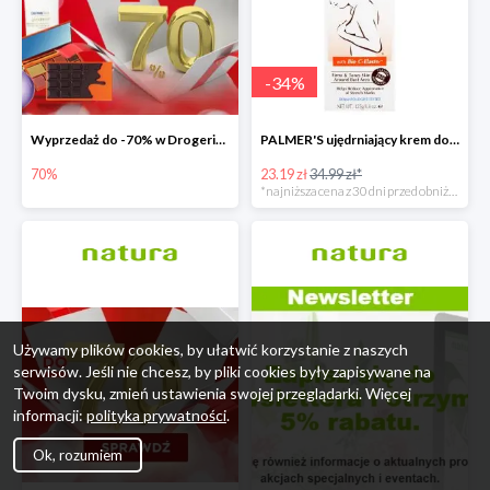
-
34
%
Wyprzedaż do -70% w Drogerie Natura
PALMER'S ujędrniający krem do biustu
70%
23.19 zł
34.99 zł*
*najniższa cena z 30 dni przed obniżką
Używamy plików cookies, by ułatwić korzystanie z naszych
serwisów. Jeśli nie chcesz, by pliki cookies były zapisywane na
Twoim dysku, zmień ustawienia swojej przeglądarki. Więcej
informacji:
polityka prywatności
.
Ok, rozumiem