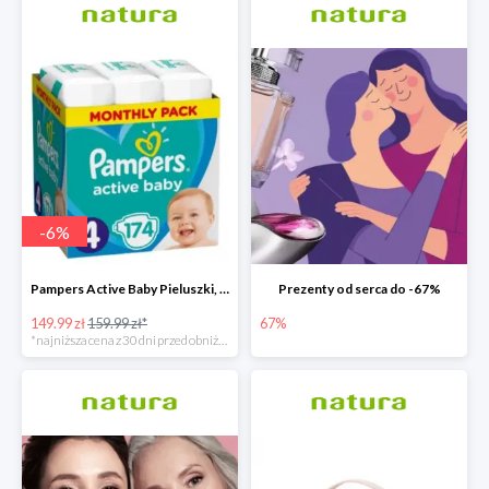
-
6
%
Pampers Active Baby Pieluszki, rozmiar 4
Prezenty od serca do -67%
149.99 zł
159.99 zł*
67%
*najniższa cena z 30 dni przed obniżką