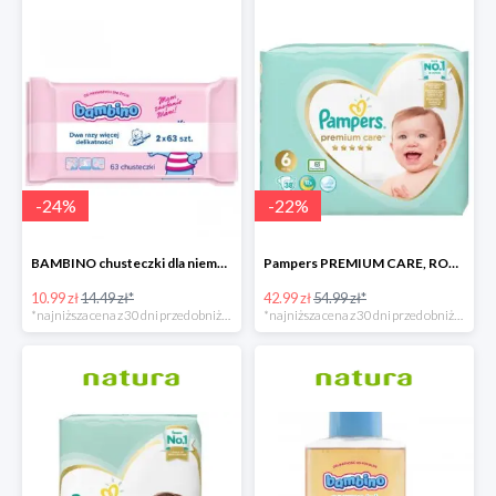
-
24
%
-
22
%
BAMBINO chusteczki dla niemowląt 2 X 63 sztuki
Pampers PREMIUM CARE, ROZMIAR 6, 38 pieluszek, 13KG+
10.99 zł
14.49 zł*
42.99 zł
54.99 zł*
*najniższa cena z 30 dni przed obniżką
*najniższa cena z 30 dni przed obniżką