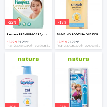
-
22
%
-
18
%
Pampers PREMIUM CARE, rozmiar 5, 44 pieluszki, 11kg-16kg
BAMBINO RODZINA OLEJEK POD PRYSZNIC 400 ML
42.99 zł
54.99 zł*
17.98 zł
21.99 zł*
*najniższa cena z 30 dni przed obniżką
*najniższa cena z 30 dni przed obniżką
-
18
%
-
31
%