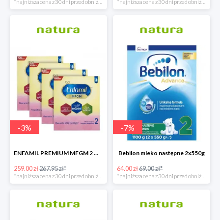
*najniższa cena z 30 dni przed obniżką
*najniższa cena z 30 dni przed obniżką
-
3
%
-
7
%
ENFAMIL PREMIUM MFGM 2 MLEKO NASTĘPNE POWYŻEJ 6. MIESIĄCA ŻYCIA
Bebilon mleko następne 2x550g
259.00 zł
267.95 zł*
64.00 zł
69.00 zł*
*najniższa cena z 30 dni przed obniżką
*najniższa cena z 30 dni przed obniżką