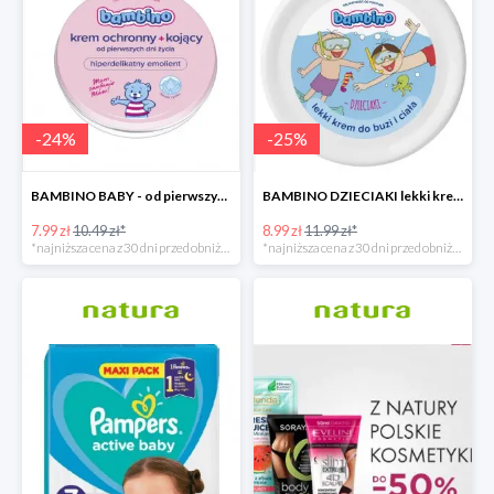
-
24
%
-
25
%
BAMBINO BABY - od pierwszych dni życia
BAMBINO DZIECIAKI lekki krem do buzi i ciała
7.99 zł
10.49 zł*
8.99 zł
11.99 zł*
*najniższa cena z 30 dni przed obniżką
*najniższa cena z 30 dni przed obniżką