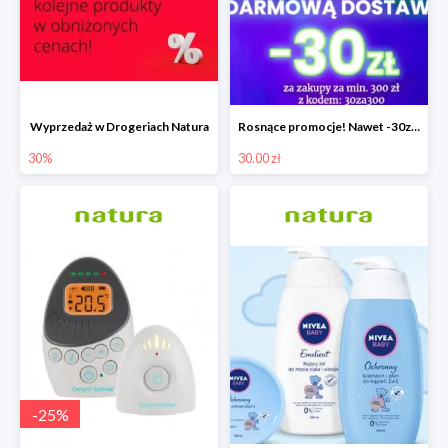
Wyprzedaż w Drogeriach Natura
Rosnące promocje! Nawet -30zł mniej+darmowa dostawa
30%
30.00 zł
-
25
%