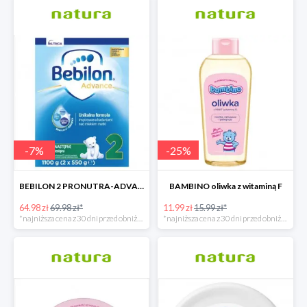
-
7
%
-
25
%
BEBILON 2 PRONUTRA-ADVANCE mleko następne po 6. miesiącu 1100 G
BAMBINO oliwka z witaminą F
64.98 zł
69.98 zł*
11.99 zł
15.99 zł*
*najniższa cena z 30 dni przed obniżką
*najniższa cena z 30 dni przed obniżką