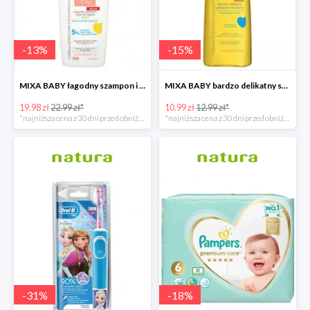
-
13
%
-
15
%
MIXA BABY łagodny szampon i płyn do kąpieli 2w1
MIXA BABY bardzo delikatny szampon micelarny
19.98 zł
22.99 zł*
10.99 zł
12.99 zł*
*najniższa cena z 30 dni przed obniżką
*najniższa cena z 30 dni przed obniżką
-
31
%
-
18
%