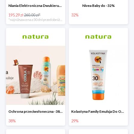
Niania Elektroniczna Dwukierunkowa
Nivea Baby do -32%
195.29 zł
260.00 zł*
32%
*najniższa cena z 30 dni przed obniżką
Ochrona przeciwsłoneczna -38%
Kolastyna Family Emulsja Do Opalania
38%
29%