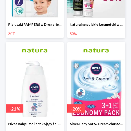
Pieluszki PAMPERS w Drogerie Natura do -30%
Naturalne polskie kosmetyki w Drogerie Natura do -50%
30%
50%
-
21
%
-
20
%
Nivea Baby Emolient kojący żel do mycia ciała i włosów 500ml
Nivea Baby Soft&Cream chusteczki 4x63 sztuki