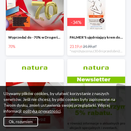
-
34
%
Wyprzedaż do -70% w Drogerie Natura
PALMER'S ujędrniający krem do biustu
70%
23.19 zł
34.99 zł*
*najniższa cena z 30 dni przed obniżką
Używamy plików cookies, by ułatwić korzystanie z naszych
serwisów. Jeśli nie chcesz, by pliki cookies były zapisywane na
Twoim dysku, zmień ustawienia swojej przeglądarki. Więcej
informacji:
polityka prywatności
.
Ok, rozumiem