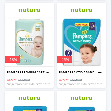
-
18
%
-
25
%
PAMPERS PREMIUM CARE, rozmiar 3, 60 pieluszki, 6kg-10kg
PAMPERS ACTIVE BABY rozmiar 7, 40 pieluszek, 15+ kg
44.99 zł
54.99 zł*
42.99 zł
56.99 zł*
*najniższa cena z 30 dni przed obniżką
*najniższa cena z 30 dni przed obniżką