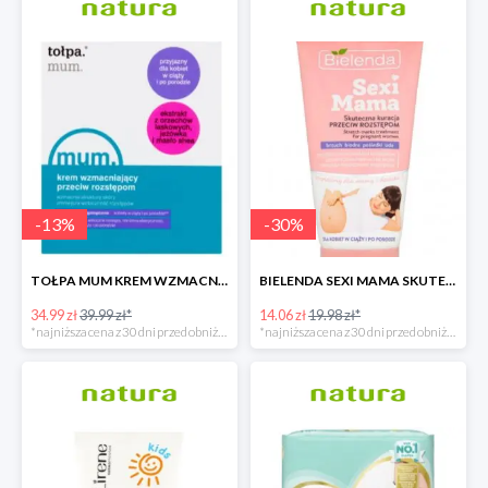
-
13
%
-
30
%
TOŁPA MUM KREM WZMACNIAJĄCY PRZECIW ROZSTĘPOM
BIELENDA SEXI MAMA SKUTECZNA KURACJA PRZECIW ROZSTĘPOM
34.99 zł
39.99 zł*
14.06 zł
19.98 zł*
*najniższa cena z 30 dni przed obniżką
*najniższa cena z 30 dni przed obniżką