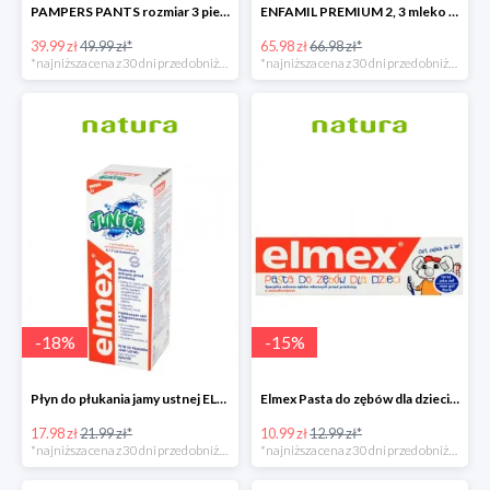
PAMPERS PANTS rozmiar 3 pieluchomajtki
ENFAMIL PREMIUM 2, 3 mleko następne powyżej 6. miesiąca życia 1200 G
39.99 zł
49.99 zł*
65.98 zł
66.98 zł*
*najniższa cena z 30 dni przed obniżką
*najniższa cena z 30 dni przed obniżką
-
18
%
-
15
%
Płyn do płukania jamy ustnej ELMEX JUNIOR
Elmex Pasta do zębów dla dzieci z aminofluorkiem od 1 ząbka do 6 lat
17.98 zł
21.99 zł*
10.99 zł
12.99 zł*
*najniższa cena z 30 dni przed obniżką
*najniższa cena z 30 dni przed obniżką