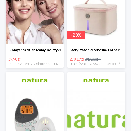
-
23
%
Pomysł na dzień Mamy. Kolczyki
Sterylizator Przenośna Torba P26 Uvc Led
39.90 zł
270.19 zł
349.00 zł*
*najniższa cena z 30 dni przed obniżką
*najniższa cena z 30 dni przed obniżką