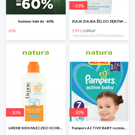
-
33
%
Summer Sale do -60%
ZIAJA ZIAJKA ŻEL DO ZĘBÓW DLA DZIECI BEZ FLUORU OD 1 ZĄBKA
60%
3.99 zł
5.99 zł*
*najniższa cena z 30 dni przed obniżką
-
30
%
-
30
%
LIRENE KIDS MLECZKO OCHRONNE DLA DZIECI SPF 50
Pampers ACTIVE BABY rozmiar 7 - 17zł