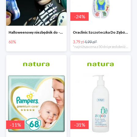
-
24
%
Halloweenowy niezbędnik do -60% taniej
Oraclinic Szczoteczka Do Zębów Dla Dzieci 0-3 Lata Bardzo Miękka -24%
60%
3.79 zł
4.99 zł*
*najniższa cena z 30 dni przed obniżką
-
11
%
-
31
%