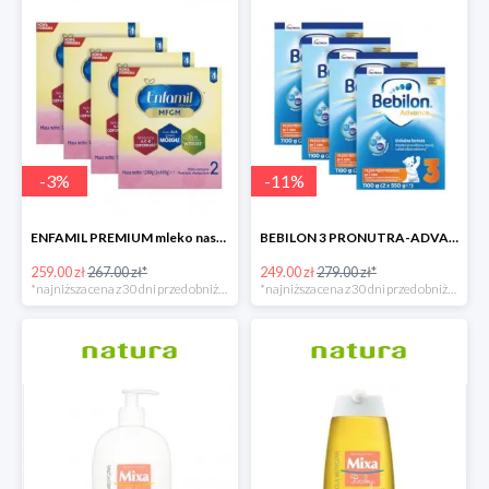
-
3
%
-
11
%
ENFAMIL PREMIUM mleko następne 4x1200 G
BEBILON 3 PRONUTRA-ADVANCE mleko modyfikowane 4x1100g
259.00 zł
267.00 zł*
249.00 zł
279.00 zł*
*najniższa cena z 30 dni przed obniżką
*najniższa cena z 30 dni przed obniżką