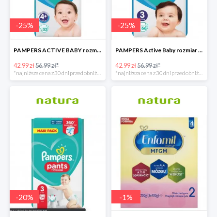
-
25
%
-
25
%
PAMPERS ACTIVE BABY rozmiar 4+, 53 pieluszki, 10-15kg
PAMPERS Active Baby rozmiar 3, 66 pieluszek, 6-10 KG
42.99 zł
56.99 zł*
42.99 zł
56.99 zł*
*najniższa cena z 30 dni przed obniżką
*najniższa cena z 30 dni przed obniżką
-
20
%
-
1
%