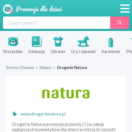
Promocje
Produkty
Sklepy
Wszystkie
Edukacja
Ubrania
Gry i zabawki
Karmienie
Pie
Blog
Strona Główna
>
Sklepy
>
Drogerie Natura
Wyprawka
www.drogerienatura.pl
Drogeria Natura promocje pozwolą Ci na zakup
najlepszych kosmetyków dla dzieci w niższych cenach!