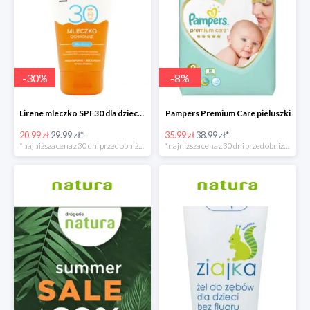
-
30
%
-
8
%
Lirene mleczko SPF30 dla dzieci 150ml
Pampers Premium Care pieluszki
20.99 zł
29.99 zł*
35.99 zł
38.99 zł*
*najniższa cena z 30 dni przed obniżką
*najniższa cena z 30 dni przed obniżką