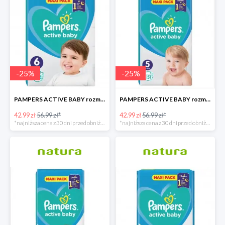
-
25
%
-
25
%
PAMPERS ACTIVE BABY rozmiar 6, 44 pieluszki, 13-18 kg
PAMPERS ACTIVE BABY rozmiar 5, 51 pieluszek, 11-16 kg
42.99 zł
56.99 zł*
42.99 zł
56.99 zł*
*najniższa cena z 30 dni przed obniżką
*najniższa cena z 30 dni przed obniżką