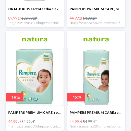
ORAL-B KIDS szczoteczka elektryczna
PAMPERS PREMIUM CARE, rozmiar 6, 38 pieluszki, 13kg+
89.99 zł
129.99 zł*
44.99 zł
54.99 zł*
*najniższa cena z 30 dni przed obniżką
*najniższa cena z 30 dni przed obniżką
-
18
%
-
18
%
PAMPERS PREMIUM CARE, rozmiar 5, 44 pieluszki, 11kg-16kg
PAMPERS PREMIUM CARE,rozmiar 4, 52 pieluszki 9kg-14kg
44.99 zł
54.99 zł*
44.99 zł
54.99 zł*
*najniższa cena z 30 dni przed obniżką
*najniższa cena z 30 dni przed obniżką