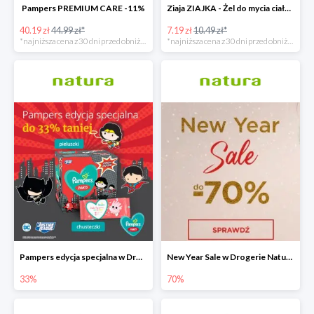
Pampers PREMIUM CARE -11%
Ziaja ZIAJKA - Żel do mycia ciała i włosów dla dzieci -31%
40.19 zł
44.99 zł*
7.19 zł
10.49 zł*
*najniższa cena z 30 dni przed obniżką
*najniższa cena z 30 dni przed obniżką
Pampers edycja specjalna w Drogerie Natura do -33%
New Year Sale w Drogerie Natura do -70%
33%
70%