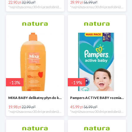
22.90 zł
32.90 zł*
39.99 zł
56.99 zł*
*najniższa cena z 30 dni przed obniżką
*najniższa cena z 30 dni przed obniżką
-
13
%
-
19
%
MIXA BABY delikatny płyn do kąpieli i mycia z olejkiem 400 ML
Pampers ACTIVE BABY rozmiar 4+, 53 pieluszki, 10-15 kg
19.98 zł
22.99 zł*
45.99 zł
56.99 zł*
*najniższa cena z 30 dni przed obniżką
*najniższa cena z 30 dni przed obniżką