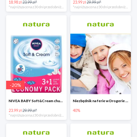
18.98 zł
23.99 zł*
23.99 zł
29.99 zł*
*najniższa cena z 30 dni przed obniżką
*najniższa cena z 30 dni przed obniżką
-
20
%
NIVEA BABY Soft&Cream chusteczki 4x63 sztuki
Niezbędnik na ferie w Drogerie Natura
23.99 zł
29.99 zł*
40%
*najniższa cena z 30 dni przed obniżką