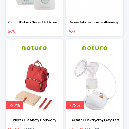
Canpol Babies Niania Elektroniczna Dwukierunkowa -26%
Kosmetyki i akcesoria dla mamy i dziecka do -45%
26%
45%
-
22
%
-
22
%
Plecak Dla Mamy Czerwony
Laktator Elektryczny EasyStart
99.59 zł
127.00 zł*
187.79 zł
239.99 zł*