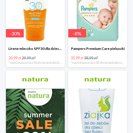
-
30
%
-
8
%
Lirene mleczko SPF30 dla dzieci 150ml
Pampers Premium Care pieluszki
20.99 zł
29.99 zł*
35.99 zł
38.99 zł*
*najniższa cena z 30 dni przed obniżką
*najniższa cena z 30 dni przed obniżką