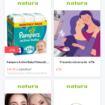
-
6
%
Pampers Active Baby Pieluszki, rozmiar 4
Prezenty od serca do -67%
149.99 zł
159.99 zł*
67%
*najniższa cena z 30 dni przed obniżką