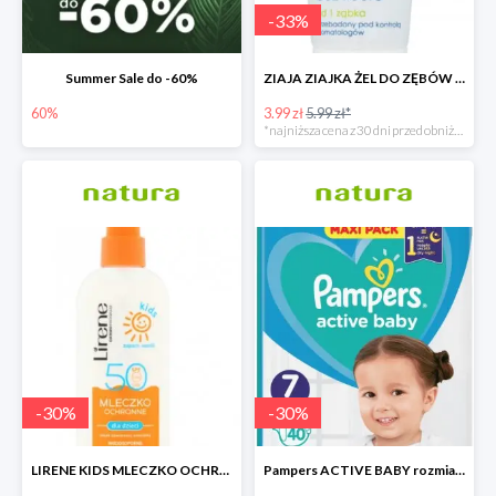
-
33
%
Summer Sale do -60%
ZIAJA ZIAJKA ŻEL DO ZĘBÓW DLA DZIECI BEZ FLUORU OD 1 ZĄBKA
60%
3.99 zł
5.99 zł*
*najniższa cena z 30 dni przed obniżką
-
30
%
-
30
%
LIRENE KIDS MLECZKO OCHRONNE DLA DZIECI SPF 50
Pampers ACTIVE BABY rozmiar 7 - 17zł