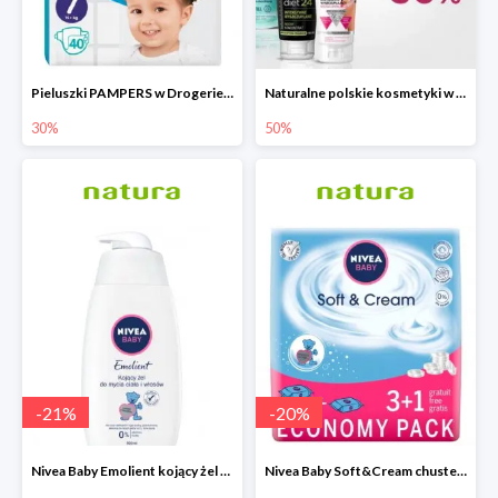
Pieluszki PAMPERS w Drogerie Natura do -30%
Naturalne polskie kosmetyki w Drogerie Natura do -50%
30%
50%
-
21
%
-
20
%
Nivea Baby Emolient kojący żel do mycia ciała i włosów 500ml
Nivea Baby Soft&Cream chusteczki 4x63 sztuki