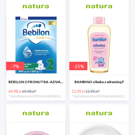
-
7
%
-
25
%
BEBILON 2 PRONUTRA-ADVANCE mleko następne po 6. miesiącu 1100 G
BAMBINO oliwka z witaminą F
64.98 zł
69.98 zł*
11.99 zł
15.99 zł*
*najniższa cena z 30 dni przed obniżką
*najniższa cena z 30 dni przed obniżką