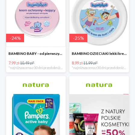
-
24
%
-
25
%
BAMBINO BABY - od pierwszych dni życia
BAMBINO DZIECIAKI lekki krem do buzi i ciała
7.99 zł
10.49 zł*
8.99 zł
11.99 zł*
*najniższa cena z 30 dni przed obniżką
*najniższa cena z 30 dni przed obniżką