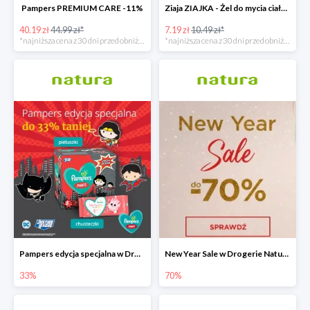
Pampers PREMIUM CARE -11%
Ziaja ZIAJKA - Żel do mycia ciała i włosów dla dzieci -31%
40.19 zł
44.99 zł*
7.19 zł
10.49 zł*
*najniższa cena z 30 dni przed obniżką
*najniższa cena z 30 dni przed obniżką
Pampers edycja specjalna w Drogerie Natura do -33%
New Year Sale w Drogerie Natura do -70%
33%
70%