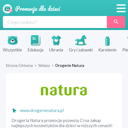
Promocje
Produkty
Sklepy
Wszystkie
Edukacja
Ubrania
Gry i zabawki
Karmienie
Pie
Blog
Strona Główna
>
Sklepy
>
Drogerie Natura
Wyprawka
www.drogerienatura.pl
Drogeria Natura promocje pozwolą Ci na zakup
najlepszych kosmetyków dla dzieci w niższych cenach!