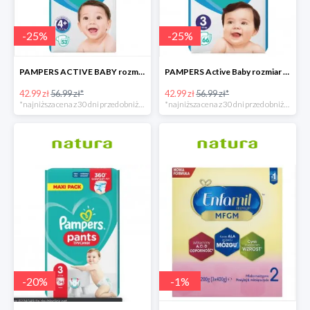
-
25
%
-
25
%
PAMPERS ACTIVE BABY rozmiar 4+, 53 pieluszki, 10-15kg
PAMPERS Active Baby rozmiar 3, 66 pieluszek, 6-10 KG
42.99 zł
56.99 zł*
42.99 zł
56.99 zł*
*najniższa cena z 30 dni przed obniżką
*najniższa cena z 30 dni przed obniżką
-
20
%
-
1
%