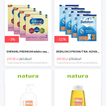
-
3
%
-
11
%
ENFAMIL PREMIUM mleko następne 4x1200 G
BEBILON 3 PRONUTRA-ADVANCE mleko modyfikowane 4x1100g
259.00 zł
267.00 zł*
249.00 zł
279.00 zł*
*najniższa cena z 30 dni przed obniżką
*najniższa cena z 30 dni przed obniżką