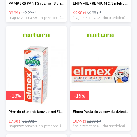
PAMPERS PANTS rozmiar 3 pieluchomajtki
ENFAMIL PREMIUM 2, 3 mleko następne powyżej 6. miesiąca życia 1200 G
39.99 zł
49.99 zł*
65.98 zł
66.98 zł*
*najniższa cena z 30 dni przed obniżką
*najniższa cena z 30 dni przed obniżką
-
18
%
-
15
%
Płyn do płukania jamy ustnej ELMEX JUNIOR
Elmex Pasta do zębów dla dzieci z aminofluorkiem od 1 ząbka do 6 lat
17.98 zł
21.99 zł*
10.99 zł
12.99 zł*
*najniższa cena z 30 dni przed obniżką
*najniższa cena z 30 dni przed obniżką