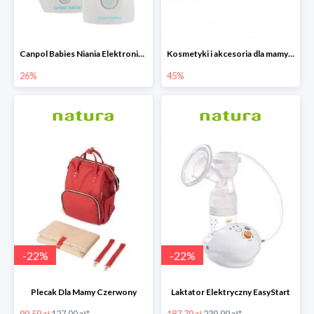
Canpol Babies Niania Elektroniczna Dwukierunkowa -26%
Kosmetyki i akcesoria dla mamy i dziecka do -45%
26%
45%
-
22
%
-
22
%
Plecak Dla Mamy Czerwony
Laktator Elektryczny EasyStart
99.59 zł
127.00 zł*
187.79 zł
239.99 zł*