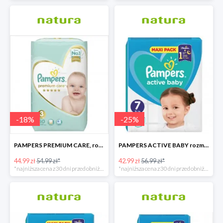
-
18
%
-
25
%
PAMPERS PREMIUM CARE, rozmiar 3, 60 pieluszki, 6kg-10kg
PAMPERS ACTIVE BABY rozmiar 7, 40 pieluszek, 15+ kg
44.99 zł
54.99 zł*
42.99 zł
56.99 zł*
*najniższa cena z 30 dni przed obniżką
*najniższa cena z 30 dni przed obniżką