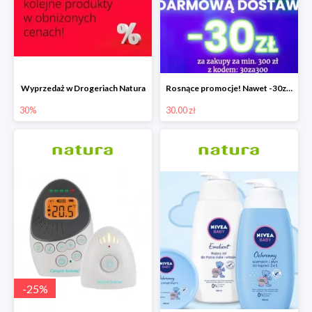
Wyprzedaż w Drogeriach Natura
Rosnące promocje! Nawet -30zł mniej+darmowa dostawa
30%
30.00 zł
-
25
%