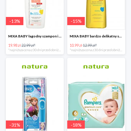
-
13
%
-
15
%
MIXA BABY łagodny szampon i płyn do kąpieli 2w1
MIXA BABY bardzo delikatny szampon micelarny
19.98 zł
22.99 zł*
10.99 zł
12.99 zł*
*najniższa cena z 30 dni przed obniżką
*najniższa cena z 30 dni przed obniżką
-
31
%
-
18
%