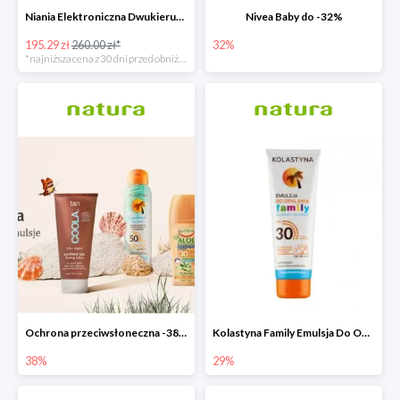
Niania Elektroniczna Dwukierunkowa
Nivea Baby do -32%
195.29 zł
260.00 zł*
32%
*najniższa cena z 30 dni przed obniżką
Ochrona przeciwsłoneczna -38%
Kolastyna Family Emulsja Do Opalania
38%
29%