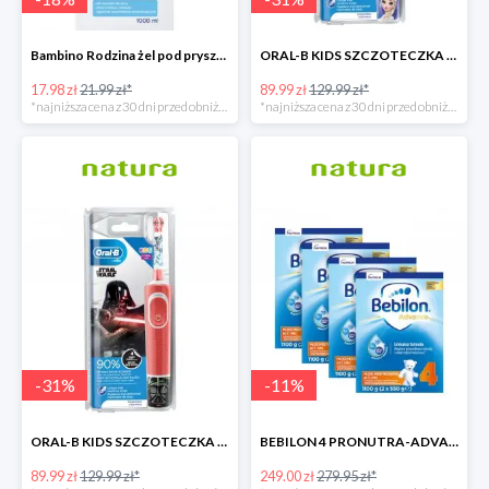
Bambino Rodzina żel pod prysznic 1000 ml
ORAL-B KIDS SZCZOTECZKA ELEKTRYCZNA KRAINA LODU
17.98 zł
21.99 zł*
89.99 zł
129.99 zł*
*najniższa cena z 30 dni przed obniżką
*najniższa cena z 30 dni przed obniżką
-
31
%
-
11
%
ORAL-B KIDS SZCZOTECZKA ELEKTRYCZNA GWIEZDNE WOJNY
BEBILON 4 PRONUTRA-ADVANCE MLEKO MODYFIKOWANE
89.99 zł
129.99 zł*
249.00 zł
279.95 zł*