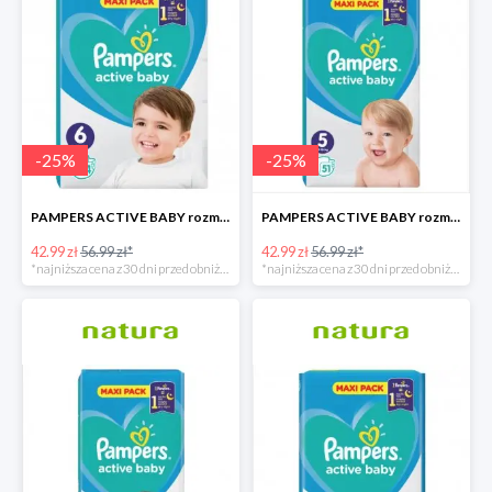
-
25
%
-
25
%
PAMPERS ACTIVE BABY rozmiar 6, 44 pieluszki, 13-18 kg
PAMPERS ACTIVE BABY rozmiar 5, 51 pieluszek, 11-16 kg
42.99 zł
56.99 zł*
42.99 zł
56.99 zł*
*najniższa cena z 30 dni przed obniżką
*najniższa cena z 30 dni przed obniżką