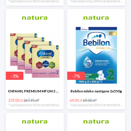
*najniższa cena z 30 dni przed obniżką
*najniższa cena z 30 dni przed obniżką
-
3
%
-
7
%
ENFAMIL PREMIUM MFGM 2 MLEKO NASTĘPNE POWYŻEJ 6. MIESIĄCA ŻYCIA
Bebilon mleko następne 2x550g
259.00 zł
267.95 zł*
64.00 zł
69.00 zł*
*najniższa cena z 30 dni przed obniżką
*najniższa cena z 30 dni przed obniżką