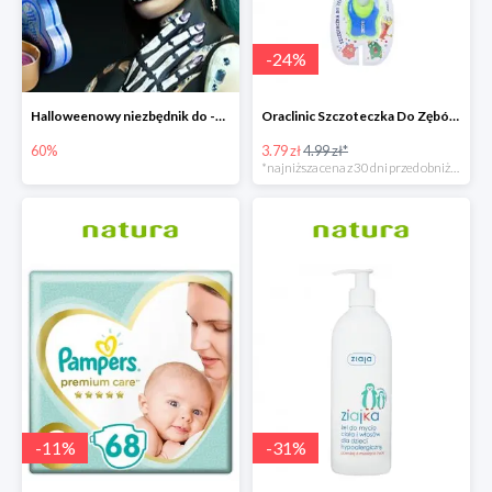
-
24
%
Halloweenowy niezbędnik do -60% taniej
Oraclinic Szczoteczka Do Zębów Dla Dzieci 0-3 Lata Bardzo Miękka -24%
60%
3.79 zł
4.99 zł*
*najniższa cena z 30 dni przed obniżką
-
11
%
-
31
%