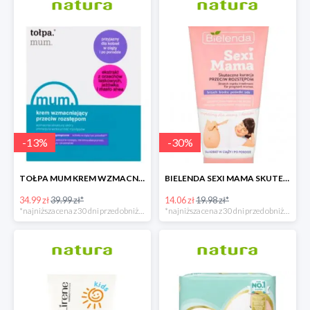
-
13
%
-
30
%
TOŁPA MUM KREM WZMACNIAJĄCY PRZECIW ROZSTĘPOM
BIELENDA SEXI MAMA SKUTECZNA KURACJA PRZECIW ROZSTĘPOM
34.99 zł
39.99 zł*
14.06 zł
19.98 zł*
*najniższa cena z 30 dni przed obniżką
*najniższa cena z 30 dni przed obniżką