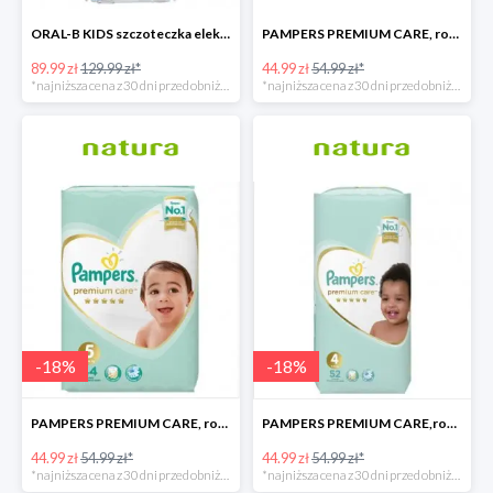
ORAL-B KIDS szczoteczka elektryczna
PAMPERS PREMIUM CARE, rozmiar 6, 38 pieluszki, 13kg+
89.99 zł
129.99 zł*
44.99 zł
54.99 zł*
*najniższa cena z 30 dni przed obniżką
*najniższa cena z 30 dni przed obniżką
-
18
%
-
18
%
PAMPERS PREMIUM CARE, rozmiar 5, 44 pieluszki, 11kg-16kg
PAMPERS PREMIUM CARE,rozmiar 4, 52 pieluszki 9kg-14kg
44.99 zł
54.99 zł*
44.99 zł
54.99 zł*
*najniższa cena z 30 dni przed obniżką
*najniższa cena z 30 dni przed obniżką