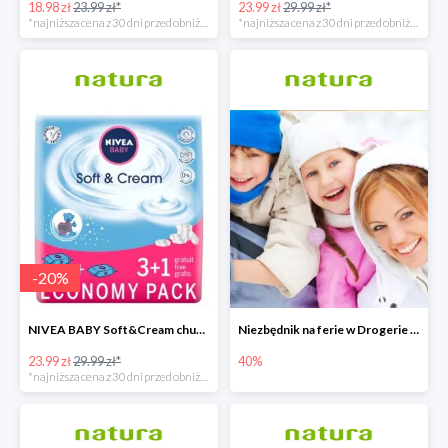
18.98 zł
23.99 zł*
23.99 zł
29.99 zł*
*najniższa cena z 30 dni przed obniżką
*najniższa cena z 30 dni przed obniżką
-
20
%
NIVEA BABY Soft&Cream chusteczki 4x63 sztuki
Niezbędnik na ferie w Drogerie Natura
23.99 zł
29.99 zł*
40%
*najniższa cena z 30 dni przed obniżką