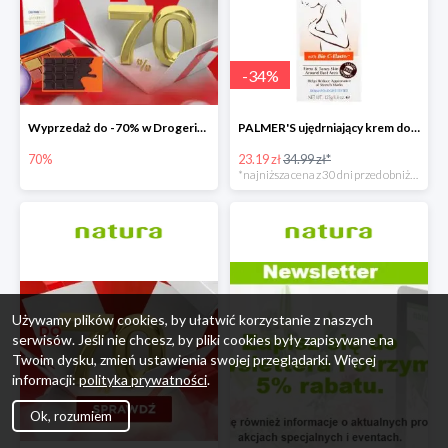
-
34
%
Wyprzedaż do -70% w Drogerie Natura
PALMER'S ujędrniający krem do biustu
70%
23.19 zł
34.99 zł*
*najniższa cena z 30 dni przed obniżką
Używamy plików cookies, by ułatwić korzystanie z naszych
serwisów. Jeśli nie chcesz, by pliki cookies były zapisywane na
Twoim dysku, zmień ustawienia swojej przeglądarki. Więcej
informacji:
polityka prywatności
.
Ok, rozumiem