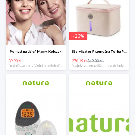
-
23
%
Pomysł na dzień Mamy. Kolczyki
Sterylizator Przenośna Torba P26 Uvc Led
39.90 zł
270.19 zł
349.00 zł*
*najniższa cena z 30 dni przed obniżką
*najniższa cena z 30 dni przed obniżką