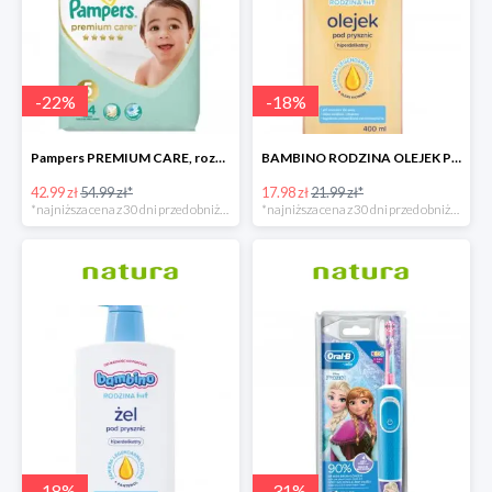
-
22
%
-
18
%
Pampers PREMIUM CARE, rozmiar 5, 44 pieluszki, 11kg-16kg
BAMBINO RODZINA OLEJEK POD PRYSZNIC 400 ML
42.99 zł
54.99 zł*
17.98 zł
21.99 zł*
*najniższa cena z 30 dni przed obniżką
*najniższa cena z 30 dni przed obniżką
-
18
%
-
31
%