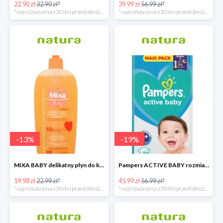
22.90 zł
32.90 zł*
39.99 zł
56.99 zł*
*najniższa cena z 30 dni przed obniżką
*najniższa cena z 30 dni przed obniżką
-
13
%
-
19
%
MIXA BABY delikatny płyn do kąpieli i mycia z olejkiem 400 ML
Pampers ACTIVE BABY rozmiar 4+, 53 pieluszki, 10-15 kg
19.98 zł
22.99 zł*
45.99 zł
56.99 zł*
*najniższa cena z 30 dni przed obniżką
*najniższa cena z 30 dni przed obniżką