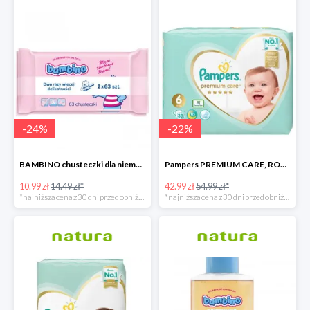
-
24
%
-
22
%
BAMBINO chusteczki dla niemowląt 2 X 63 sztuki
Pampers PREMIUM CARE, ROZMIAR 6, 38 pieluszek, 13KG+
10.99 zł
14.49 zł*
42.99 zł
54.99 zł*
*najniższa cena z 30 dni przed obniżką
*najniższa cena z 30 dni przed obniżką