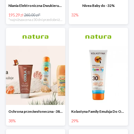
Niania Elektroniczna Dwukierunkowa
Nivea Baby do -32%
195.29 zł
260.00 zł*
32%
*najniższa cena z 30 dni przed obniżką
Ochrona przeciwsłoneczna -38%
Kolastyna Family Emulsja Do Opalania
38%
29%