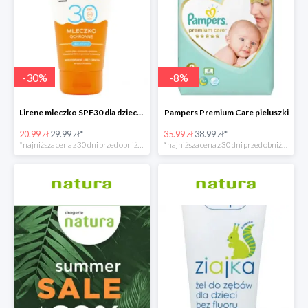
-
30
%
-
8
%
Lirene mleczko SPF30 dla dzieci 150ml
Pampers Premium Care pieluszki
20.99 zł
29.99 zł*
35.99 zł
38.99 zł*
*najniższa cena z 30 dni przed obniżką
*najniższa cena z 30 dni przed obniżką