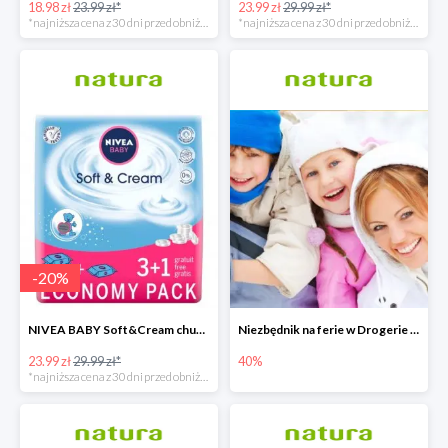
18.98 zł
23.99 zł*
23.99 zł
29.99 zł*
*najniższa cena z 30 dni przed obniżką
*najniższa cena z 30 dni przed obniżką
-
20
%
NIVEA BABY Soft&Cream chusteczki 4x63 sztuki
Niezbędnik na ferie w Drogerie Natura
23.99 zł
29.99 zł*
40%
*najniższa cena z 30 dni przed obniżką