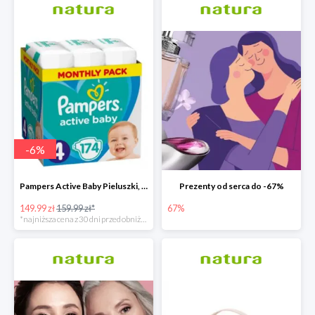
-
6
%
Pampers Active Baby Pieluszki, rozmiar 4
Prezenty od serca do -67%
149.99 zł
159.99 zł*
67%
*najniższa cena z 30 dni przed obniżką