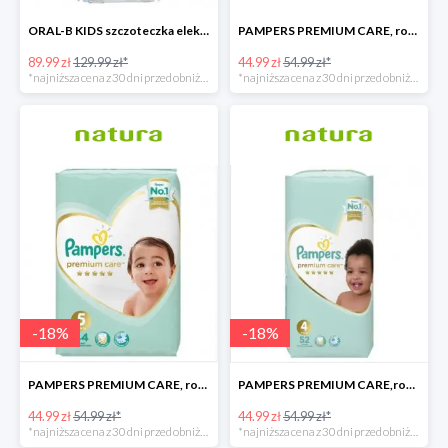
ORAL-B KIDS szczoteczka elektryczna
PAMPERS PREMIUM CARE, rozmiar 6, 38 pieluszki, 13kg+
89.99 zł
129.99 zł*
44.99 zł
54.99 zł*
*najniższa cena z 30 dni przed obniżką
*najniższa cena z 30 dni przed obniżką
-
18
%
-
18
%
PAMPERS PREMIUM CARE, rozmiar 5, 44 pieluszki, 11kg-16kg
PAMPERS PREMIUM CARE,rozmiar 4, 52 pieluszki 9kg-14kg
44.99 zł
54.99 zł*
44.99 zł
54.99 zł*
*najniższa cena z 30 dni przed obniżką
*najniższa cena z 30 dni przed obniżką