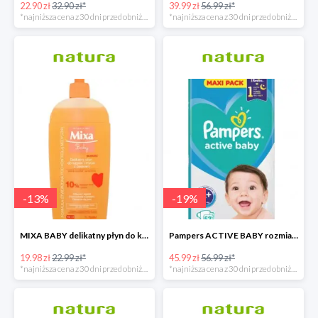
22.90 zł
32.90 zł*
39.99 zł
56.99 zł*
*najniższa cena z 30 dni przed obniżką
*najniższa cena z 30 dni przed obniżką
-
13
%
-
19
%
MIXA BABY delikatny płyn do kąpieli i mycia z olejkiem 400 ML
Pampers ACTIVE BABY rozmiar 4+, 53 pieluszki, 10-15 kg
19.98 zł
22.99 zł*
45.99 zł
56.99 zł*
*najniższa cena z 30 dni przed obniżką
*najniższa cena z 30 dni przed obniżką