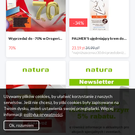
-
34
%
Wyprzedaż do -70% w Drogerie Natura
PALMER'S ujędrniający krem do biustu
70%
23.19 zł
34.99 zł*
*najniższa cena z 30 dni przed obniżką
Używamy plików cookies, by ułatwić korzystanie z naszych
serwisów. Jeśli nie chcesz, by pliki cookies były zapisywane na
Twoim dysku, zmień ustawienia swojej przeglądarki. Więcej
informacji:
polityka prywatności
.
Ok, rozumiem