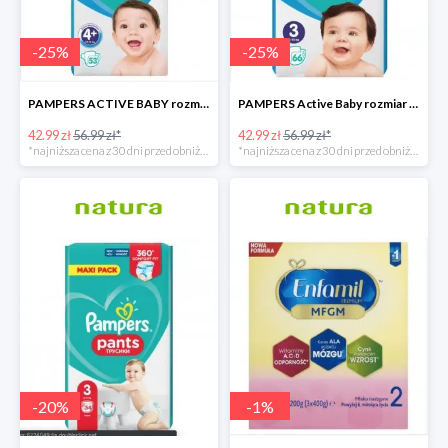
-
25
%
-
25
%
PAMPERS ACTIVE BABY rozmiar 4+, 53 pieluszki, 10-15kg
PAMPERS Active Baby rozmiar 3, 66 pieluszek, 6-10 KG
42.99 zł
56.99 zł*
42.99 zł
56.99 zł*
*najniższa cena z 30 dni przed obniżką
*najniższa cena z 30 dni przed obniżką
-
20
%
-
1
%