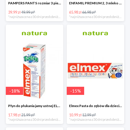
PAMPERS PANTS rozmiar 3 pieluchomajtki
ENFAMIL PREMIUM 2, 3 mleko następne powyżej 6. miesiąca życia 1200 G
39.99 zł
49.99 zł*
65.98 zł
66.98 zł*
*najniższa cena z 30 dni przed obniżką
*najniższa cena z 30 dni przed obniżką
-
18
%
-
15
%
Płyn do płukania jamy ustnej ELMEX JUNIOR
Elmex Pasta do zębów dla dzieci z aminofluorkiem od 1 ząbka do 6 lat
17.98 zł
21.99 zł*
10.99 zł
12.99 zł*
*najniższa cena z 30 dni przed obniżką
*najniższa cena z 30 dni przed obniżką