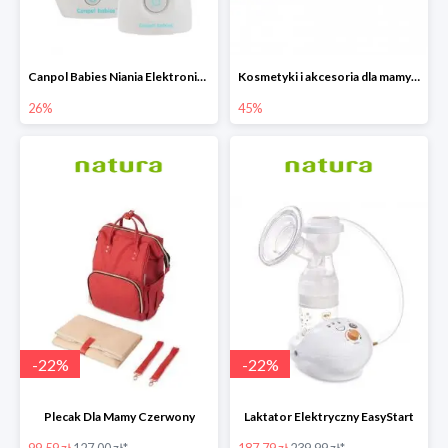
Canpol Babies Niania Elektroniczna Dwukierunkowa -26%
Kosmetyki i akcesoria dla mamy i dziecka do -45%
26%
45%
-
22
%
-
22
%
Plecak Dla Mamy Czerwony
Laktator Elektryczny EasyStart
99.59 zł
127.00 zł*
187.79 zł
239.99 zł*