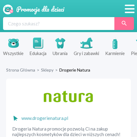
Promocje
Produkty
Sklepy
Wszystkie
Edukacja
Ubrania
Gry i zabawki
Karmienie
Pie
Blog
Strona Główna
>
Sklepy
>
Drogerie Natura
Wyprawka
www.drogerienatura.pl
Drogeria Natura promocje pozwolą Ci na zakup
najlepszych kosmetyków dla dzieci w niższych cenach!