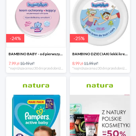
-
24
%
-
25
%
BAMBINO BABY - od pierwszych dni życia
BAMBINO DZIECIAKI lekki krem do buzi i ciała
7.99 zł
10.49 zł*
8.99 zł
11.99 zł*
*najniższa cena z 30 dni przed obniżką
*najniższa cena z 30 dni przed obniżką