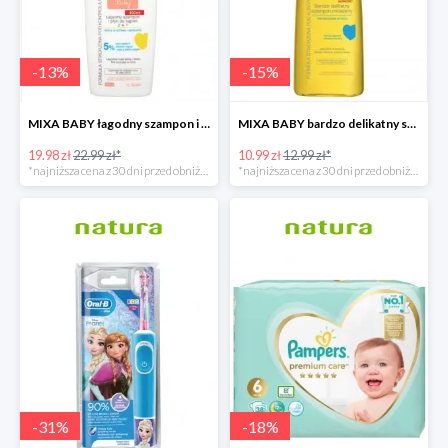
-
13
%
-
15
%
MIXA BABY łagodny szampon i płyn do kąpieli 2w1
MIXA BABY bardzo delikatny szampon micelarny
19.98 zł
22.99 zł*
10.99 zł
12.99 zł*
*najniższa cena z 30 dni przed obniżką
*najniższa cena z 30 dni przed obniżką
-
31
%
-
18
%