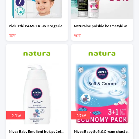
Pieluszki PAMPERS w Drogerie Natura do -30%
Naturalne polskie kosmetyki w Drogerie Natura do -50%
30%
50%
-
21
%
-
20
%
Nivea Baby Emolient kojący żel do mycia ciała i włosów 500ml
Nivea Baby Soft&Cream chusteczki 4x63 sztuki