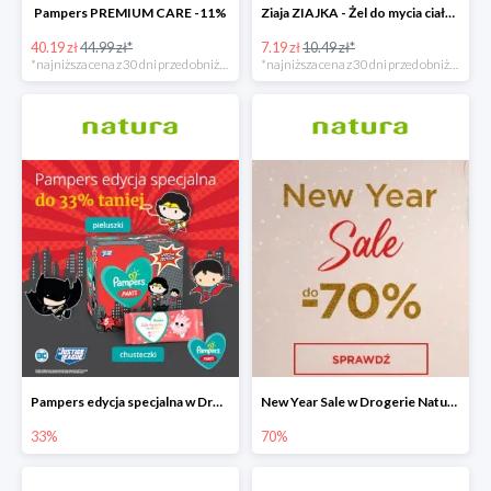
Pampers PREMIUM CARE -11%
Ziaja ZIAJKA - Żel do mycia ciała i włosów dla dzieci -31%
40.19 zł
44.99 zł*
7.19 zł
10.49 zł*
*najniższa cena z 30 dni przed obniżką
*najniższa cena z 30 dni przed obniżką
Pampers edycja specjalna w Drogerie Natura do -33%
New Year Sale w Drogerie Natura do -70%
33%
70%