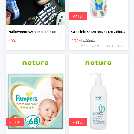
-
24
%
Halloweenowy niezbędnik do -60% taniej
Oraclinic Szczoteczka Do Zębów Dla Dzieci 0-3 Lata Bardzo Miękka -24%
60%
3.79 zł
4.99 zł*
*najniższa cena z 30 dni przed obniżką
-
11
%
-
31
%