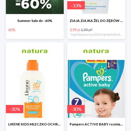
-
33
%
Summer Sale do -60%
ZIAJA ZIAJKA ŻEL DO ZĘBÓW DLA DZIECI BEZ FLUORU OD 1 ZĄBKA
60%
3.99 zł
5.99 zł*
*najniższa cena z 30 dni przed obniżką
-
30
%
-
30
%
LIRENE KIDS MLECZKO OCHRONNE DLA DZIECI SPF 50
Pampers ACTIVE BABY rozmiar 7 - 17zł