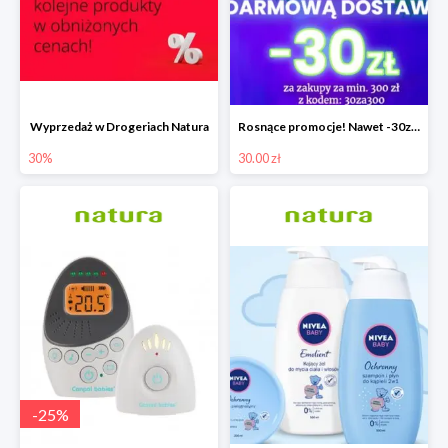
Wyprzedaż w Drogeriach Natura
Rosnące promocje! Nawet -30zł mniej+darmowa dostawa
30%
30.00 zł
-
25
%