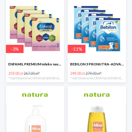
-
3
%
-
11
%
ENFAMIL PREMIUM mleko następne 4x1200 G
BEBILON 3 PRONUTRA-ADVANCE mleko modyfikowane 4x1100g
259.00 zł
267.00 zł*
249.00 zł
279.00 zł*
*najniższa cena z 30 dni przed obniżką
*najniższa cena z 30 dni przed obniżką