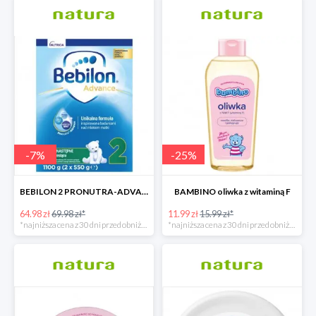
-
7
%
-
25
%
BEBILON 2 PRONUTRA-ADVANCE mleko następne po 6. miesiącu 1100 G
BAMBINO oliwka z witaminą F
64.98 zł
69.98 zł*
11.99 zł
15.99 zł*
*najniższa cena z 30 dni przed obniżką
*najniższa cena z 30 dni przed obniżką