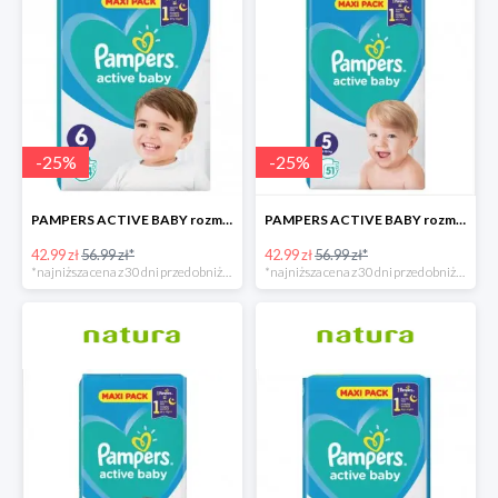
-
25
%
-
25
%
PAMPERS ACTIVE BABY rozmiar 6, 44 pieluszki, 13-18 kg
PAMPERS ACTIVE BABY rozmiar 5, 51 pieluszek, 11-16 kg
42.99 zł
56.99 zł*
42.99 zł
56.99 zł*
*najniższa cena z 30 dni przed obniżką
*najniższa cena z 30 dni przed obniżką