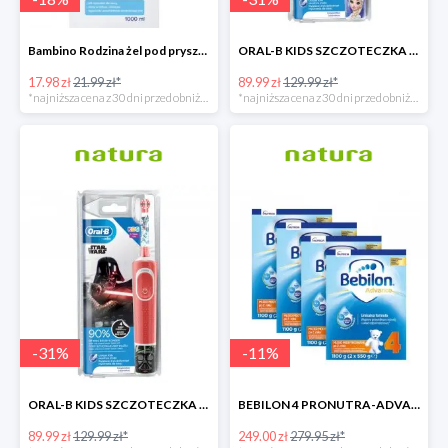
Bambino Rodzina żel pod prysznic 1000 ml
ORAL-B KIDS SZCZOTECZKA ELEKTRYCZNA KRAINA LODU
17.98 zł
21.99 zł*
89.99 zł
129.99 zł*
*najniższa cena z 30 dni przed obniżką
*najniższa cena z 30 dni przed obniżką
-
31
%
-
11
%
ORAL-B KIDS SZCZOTECZKA ELEKTRYCZNA GWIEZDNE WOJNY
BEBILON 4 PRONUTRA-ADVANCE MLEKO MODYFIKOWANE
89.99 zł
129.99 zł*
249.00 zł
279.95 zł*