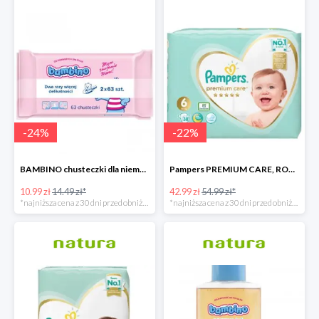
-
24
%
-
22
%
BAMBINO chusteczki dla niemowląt 2 X 63 sztuki
Pampers PREMIUM CARE, ROZMIAR 6, 38 pieluszek, 13KG+
10.99 zł
14.49 zł*
42.99 zł
54.99 zł*
*najniższa cena z 30 dni przed obniżką
*najniższa cena z 30 dni przed obniżką