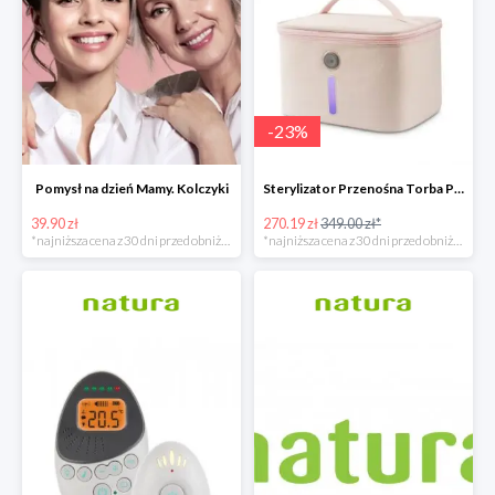
-
23
%
Pomysł na dzień Mamy. Kolczyki
Sterylizator Przenośna Torba P26 Uvc Led
39.90 zł
270.19 zł
349.00 zł*
*najniższa cena z 30 dni przed obniżką
*najniższa cena z 30 dni przed obniżką