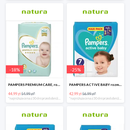
-
18
%
-
25
%
PAMPERS PREMIUM CARE, rozmiar 3, 60 pieluszki, 6kg-10kg
PAMPERS ACTIVE BABY rozmiar 7, 40 pieluszek, 15+ kg
44.99 zł
54.99 zł*
42.99 zł
56.99 zł*
*najniższa cena z 30 dni przed obniżką
*najniższa cena z 30 dni przed obniżką