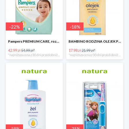
-
22
%
-
18
%
Pampers PREMIUM CARE, rozmiar 5, 44 pieluszki, 11kg-16kg
BAMBINO RODZINA OLEJEK POD PRYSZNIC 400 ML
42.99 zł
54.99 zł*
17.98 zł
21.99 zł*
*najniższa cena z 30 dni przed obniżką
*najniższa cena z 30 dni przed obniżką
-
18
%
-
31
%