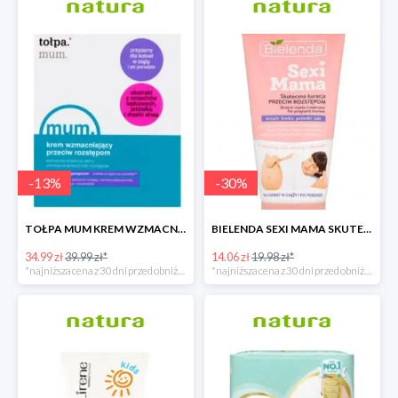
-
13
%
-
30
%
TOŁPA MUM KREM WZMACNIAJĄCY PRZECIW ROZSTĘPOM
BIELENDA SEXI MAMA SKUTECZNA KURACJA PRZECIW ROZSTĘPOM
34.99 zł
39.99 zł*
14.06 zł
19.98 zł*
*najniższa cena z 30 dni przed obniżką
*najniższa cena z 30 dni przed obniżką