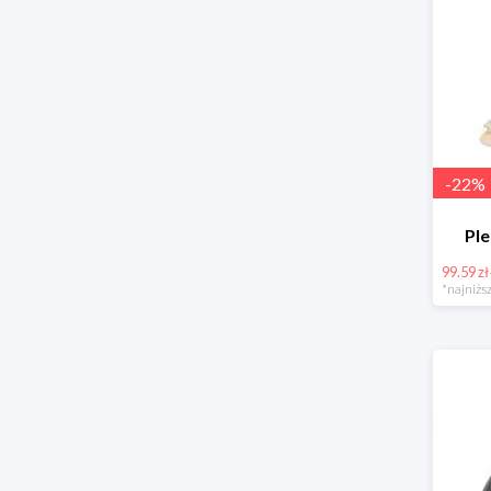
-
22
%
Pl
99.59 zł
*najniższ