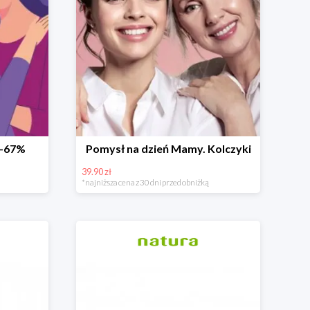
 -67%
Pomysł na dzień Mamy. Kolczyki
39.90 zł
*najniższa cena z 30 dni przed obniżką