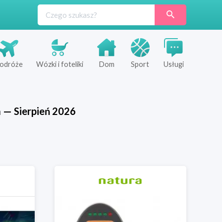
odróże
Wózki i foteliki
Dom
Sport
Usługi
a
—
Sierpień
2026