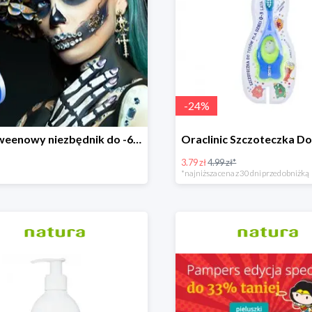
-
24
%
Halloweenowy niezbędnik do -60% taniej
3.79 zł
4.99 zł*
*najniższa cena z 30 dni przed obniżką