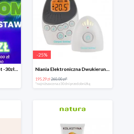
-
25
%
Rosnące promocje! Nawet -30zł mniej+darmowa dostawa
Niania Elektroniczna Dwukierunkowa
195.29 zł
260.00 zł*
*najniższa cena z 30 dni przed obniżką