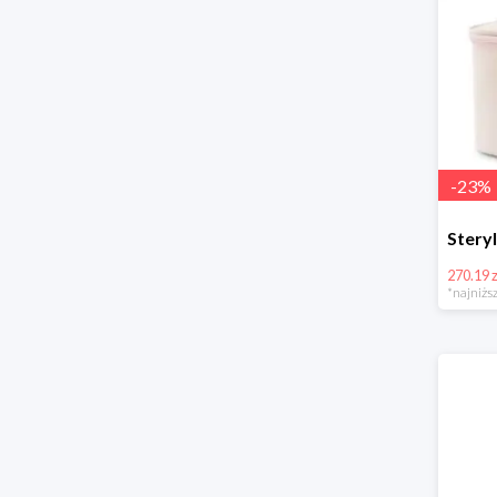
-
23
%
270.19 z
*najniższ