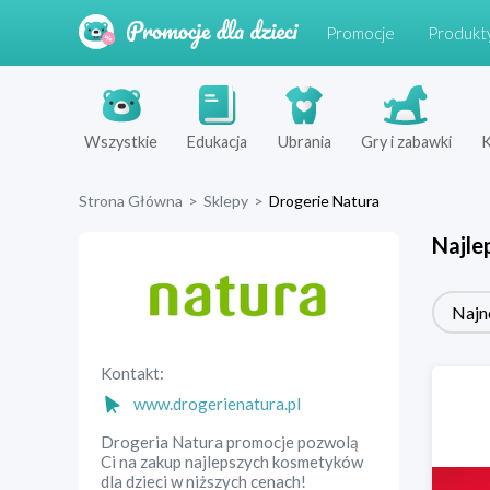
Promocje
Produkt
Wszystkie
Edukacja
Ubrania
Gry i zabawki
K
Strona Główna
>
Sklepy
>
Drogerie Natura
Najle
Najn
Kontakt:
www.drogerienatura.pl
Drogeria Natura promocje pozwolą
Ci na zakup najlepszych kosmetyków
dla dzieci w niższych cenach!