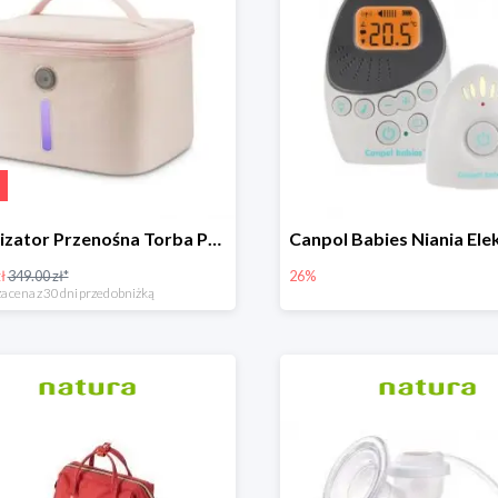
Sterylizator Przenośna Torba P26 Uvc Led
ł
349.00 zł*
26%
a cena z 30 dni przed obniżką