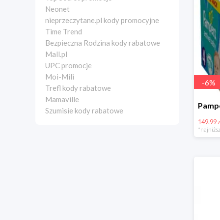
Neonet
nieprzeczytane.pl kody promocyjne
Time Trend
Bezpieczna Rodzina kody rabatowe
Mall.pl
UPC promocje
Moi-Mili
-
6
%
Trefl kody rabatowe
Mamaville
Szumisie kody rabatowe
149.99 z
*najniższ