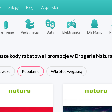
y
Sklepy
Blog
Wyprawka
armienie
Pielęgnacja
Buty
Elektronika
Dla Mamy
P
psze kody rabatowe i promocje w
Drogerie Natur
owsze
Popularne
Wkrótce wygasną