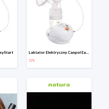
syStart
Laktator Elektryczny Canpol Easy Start -22%
22%