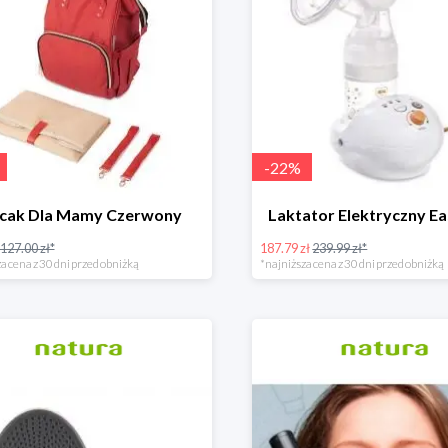
-
22
%
ecak Dla Mamy Czerwony
Laktator Elektryczny Ea
127.00 zł*
187.79 zł
239.99 zł*
a cena z 30 dni przed obniżką
*najniższa cena z 30 dni przed obniżką