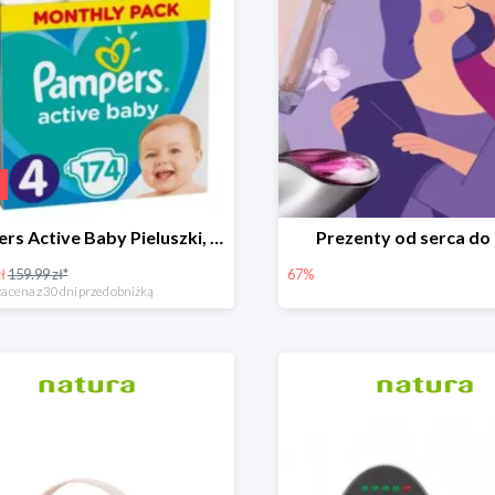
Pampers Active Baby Pieluszki, rozmiar 4
Prezenty od serca do
ł
159.99 zł*
67%
a cena z 30 dni przed obniżką