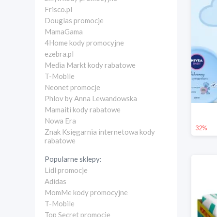
Frisco.pl
Douglas promocje
MamaGama
4Home kody promocyjne
ezebra.pl
Media Markt kody rabatowe
T-Mobile
Neonet promocje
Phlov by Anna Lewandowska
Mamaiti kody rabatowe
Nowa Era
32%
Znak Księgarnia internetowa kody
rabatowe
Popularne sklepy:
Lidl promocje
Adidas
MomMe kody promocyjne
T-Mobile
Top Secret promocje