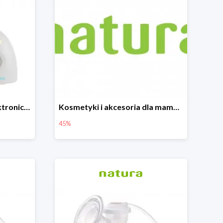
Canpol Babies Niania Elektroniczna Dwukierunkowa -26%
Kosmetyki i akcesoria dla mamy i dziecka do -45%
45%