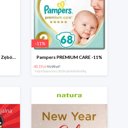
-
11
%
Oraclinic Szczoteczka Do Zębów Dla Dzieci 0-3 Lata Bardzo Miękka -24%
Pampers PREMIUM CARE -11%
40.19 zł
44.99 zł*
*najniższa cena z 30 dni przed obniżką