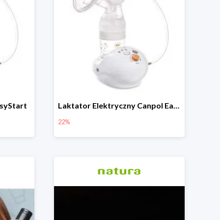
syStart
Laktator Elektryczny Canpol Easy Start -22%
22%