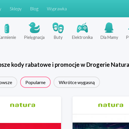
y
Sklepy
Blog
Wyprawka
armienie
Pielęgnacja
Buty
Elektronika
Dla Mamy
P
psze kody rabatowe i promocje w
Drogerie Natur
owsze
Popularne
Wkrótce wygasną