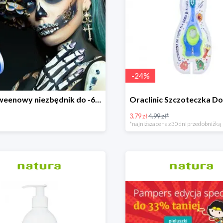
-
24
%
Halloweenowy niezbędnik do -60% taniej
3.79 zł
4.99 zł*
*najniższa cena z 30 dni przed obniżką