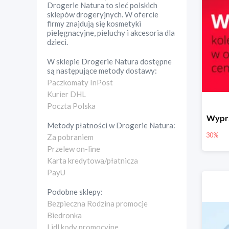
Drogerie Natura to sieć polskich
sklepów drogeryjnych. W ofercie
firmy znajdują się kosmetyki
pielęgnacyjne, pieluchy i akcesoria dla
dzieci.
W sklepie
Drogerie Natura
dostępne
są następujące metody dostawy:
Paczkomaty InPost
Kurier DHL
Poczta Polska
Wyprz
Metody płatności w
Drogerie Natura
:
30%
Za pobraniem
Przelew on-line
Karta kredytowa/płatnicza
PayU
Podobne sklepy:
Bezpieczna Rodzina promocje
Biedronka
Lidl kody promocyjne