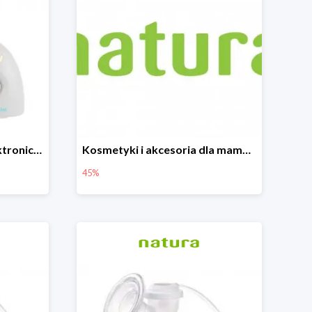
Canpol Babies Niania Elektroniczna Dwukierunkowa -26%
Kosmetyki i akcesoria dla mamy i dziecka do -45%
45%