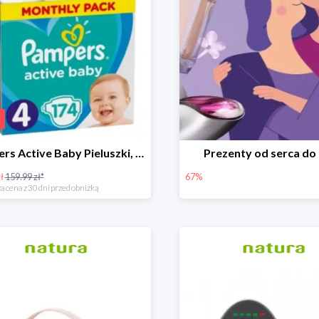
Pampers Active Baby Pieluszki, rozmiar 4
Prezenty od serca do
ł
159.99 zł*
67%
a cena z 30 dni przed obniżką