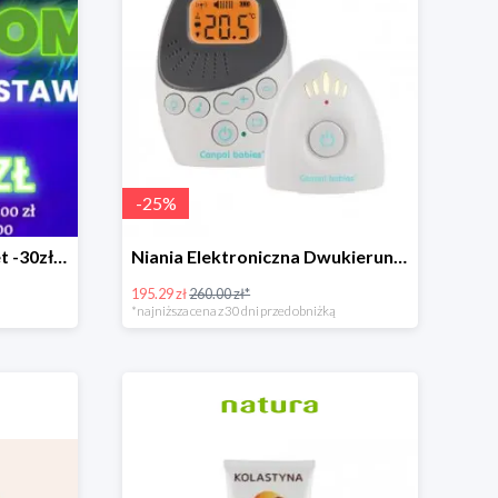
-
25
%
Rosnące promocje! Nawet -30zł mniej+darmowa dostawa
Niania Elektroniczna Dwukierunkowa
195.29 zł
260.00 zł*
*najniższa cena z 30 dni przed obniżką