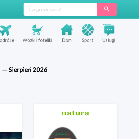
odróże
Wózki i foteliki
Dom
Sport
Usługi
a
—
Sierpień
2026