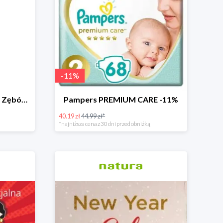
-
11
%
Oraclinic Szczoteczka Do Zębów Dla Dzieci 0-3 Lata Bardzo Miękka -24%
Pampers PREMIUM CARE -11%
40.19 zł
44.99 zł*
*najniższa cena z 30 dni przed obniżką