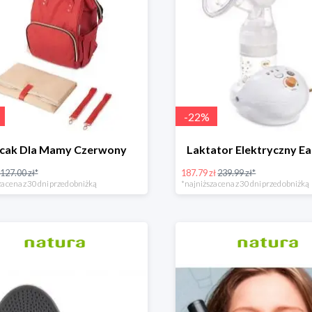
-
22
%
ecak Dla Mamy Czerwony
Laktator Elektryczny Ea
127.00 zł*
187.79 zł
239.99 zł*
a cena z 30 dni przed obniżką
*najniższa cena z 30 dni przed obniżką