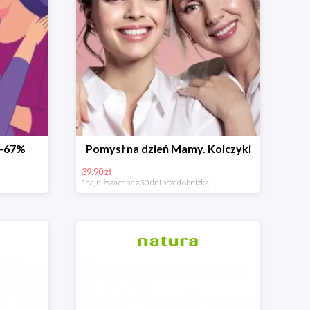
 -67%
Pomysł na dzień Mamy. Kolczyki
39.90 zł
*najniższa cena z 30 dni przed obniżką