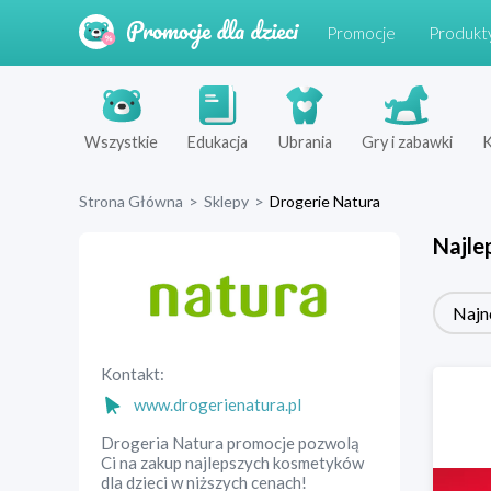
Promocje
Produkt
Wszystkie
Edukacja
Ubrania
Gry i zabawki
K
Strona Główna
>
Sklepy
>
Drogerie Natura
Najle
Najn
Kontakt:
www.drogerienatura.pl
Drogeria Natura promocje pozwolą
Ci na zakup najlepszych kosmetyków
dla dzieci w niższych cenach!