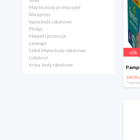
Smyk
Maylily kody promocyjne
Aliexpress
Squla kody rabatowe
Philips
Mamaiti promocje
Limango
Link4 Mama kody rabatowe
-
6
%
Lullalove
tołpa. kody rabatowe
149.99 z
*najniższ