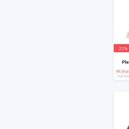
-
22
%
Pl
99.59 zł
*najniższ