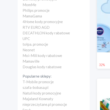
MomMe
Philips promocje
MamaGama
4Home kody promocyjne
RTV EURO AGD
DECATHLON kody rabatowe
UPC
tołpa. promocje
Neonet
Moi-Mili kody rabatowe
Mamaville
32%
Douglas kody rabatowe
Popularne sklepy:
T-Mobile promocje
szafa-bobasa.pl
Natuli kody promocyjne
Majaland Kownaty
nieprzeczytane.pl promocje