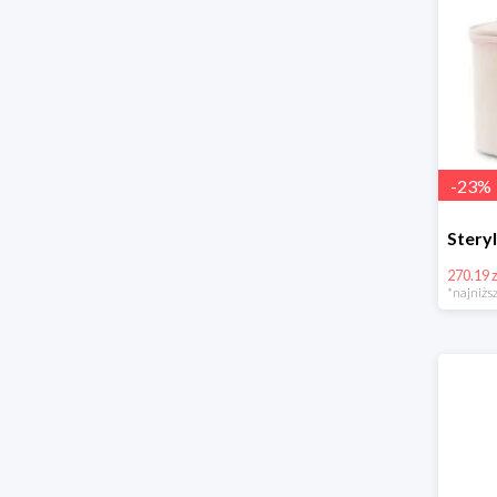
-
23
%
270.19 z
*najniższ