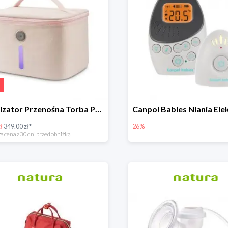
Sterylizator Przenośna Torba P26 Uvc Led
ł
349.00 zł*
26%
a cena z 30 dni przed obniżką