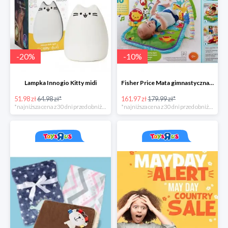
-
20
%
-
10
%
Lampka Innogio Kitty midi
Fisher Price Mata gimnastyczna 3 w 1
51.98 zł
64.98 zł*
161.97 zł
179.99 zł*
*najniższa cena z 30 dni przed obniżką
*najniższa cena z 30 dni przed obniżką