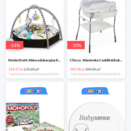
-
14
%
-
20
%
KinderKraft,Mata edukacyjna KKraft SmartPlay
Chicco, Wanienka Cuddle&Bubble z przewijakiem
154.97 zł
179.99 zł*
399.98 zł
499.99 zł*
*najniższa cena z 30 dni przed obniżką
*najniższa cena z 30 dni przed obniżką