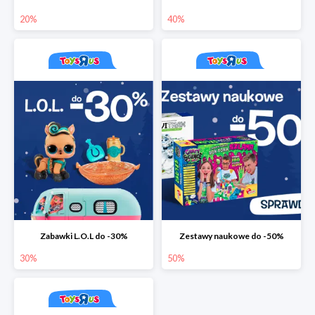
20%
40%
Zabawki L.O.L do -30%
Zestawy naukowe do -50%
30%
50%