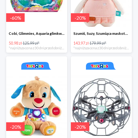
-
60
%
-
20
%
Cobi, Glimmies, Aquaria glimkwarium, różne rodzaje
Szumiś, Suzy, Szumiąca maskotka z czujnikiem snu
50.98 zł
125.99 zł*
143.97 zł
179.99 zł*
*najniższa cena z 30 dni przed obniżką
*najniższa cena z 30 dni przed obniżką
-
20
%
-
20
%