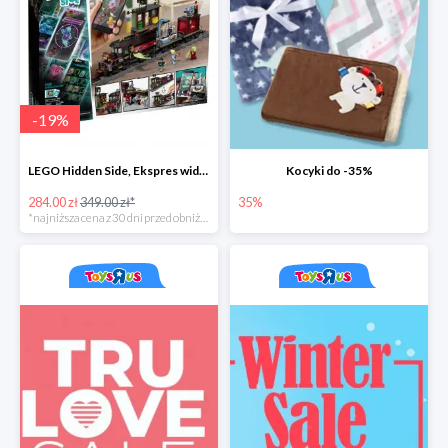
-
19
%
LEGO Hidden Side, Ekspres widmo
Kocyki do -35%
284.00 zł
349.00 zł*
35%
*najniższa cena z 30 dni przed obniżką