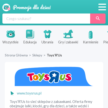
Promocje
Produkty
Sklepy
Wszystkie
Edukacja
Ubrania
Gry i zabawki
Karmienie
Pie
Blog
Strona Główna
>
Sklepy
>
Toys'R'Us
Wyprawka
www.toysrus.pl
Toys'R'Us to sieć sklepów z zabawkami. Oferta firmy
obejmuje lalki, klocki, gry dla dzieci, a także wózki i