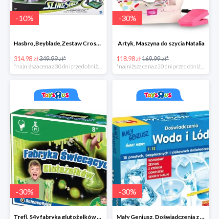
-
10
%
-
30
%
Hasbro,Beyblade,Zestaw Cross collision battle -35zł
Artyk, Maszyna do szycia Natalia
314.98 zł
349.99 zł*
118.98 zł
169.99 zł*
*najniższa cena z 30 dni przed obniżką
*najniższa cena z 30 dni przed obniżką
-
30
%
-
30
%
Trefl, S4y fabryka glutożelków głów duża
Mały Geniusz, Doświadczenia z wodą i lodem