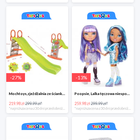
-
27
%
-
13
%
Mochtoys,zjeżdżalnia ze ścianką wspinaczkową
Poopsie, Lalka tęczowa niespodzianka
219.98 zł
299.99 zł*
259.98 zł
299.99 zł*
*najniższa cena z 30 dni przed obniżką
*najniższa cena z 30 dni przed obniżką