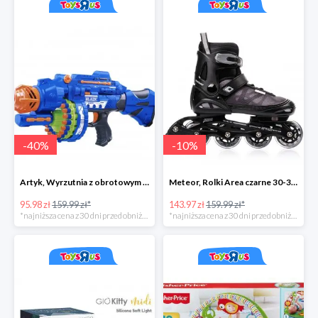
-
40
%
-
10
%
Artyk, Wyrzutnia z obrotowym bębenkiem ze strzałkami 40 sztuk
Meteor, Rolki Area czarne 30-33 S
95.98 zł
159.99 zł*
143.97 zł
159.99 zł*
*najniższa cena z 30 dni przed obniżką
*najniższa cena z 30 dni przed obniżką