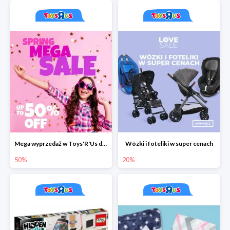
Mega wyprzedaż w Toys'R'Us do -50%
Wózki i foteliki w super cenach
50%
20%