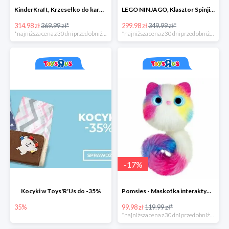
KinderKraft, Krzesełko do karmienia FINI
LEGO NINJAGO, Klasztor Spinjitzu 70670
314.98 zł
369.99 zł*
299.98 zł
349.99 zł*
*najniższa cena z 30 dni przed obniżką
*najniższa cena z 30 dni przed obniżką
-
17
%
Kocyki w Toys'R'Us do -35%
Pomsies - Maskotka interaktywna w super cenie
35%
99.98 zł
119.99 zł*
*najniższa cena z 30 dni przed obniżką