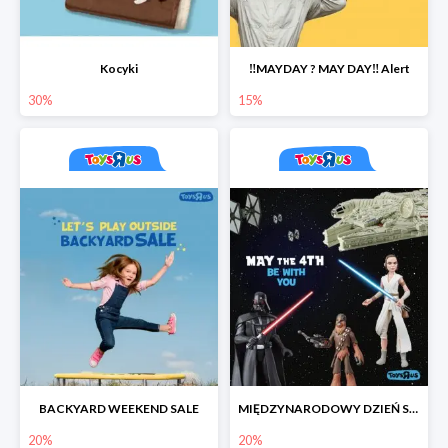
Kocyki
‼️MAYDAY ? MAY DAY‼️ Alert
30%
15%
BACKYARD WEEKEND SALE
MIĘDZYNARODOWY DZIEŃ STAR WARS
20%
20%