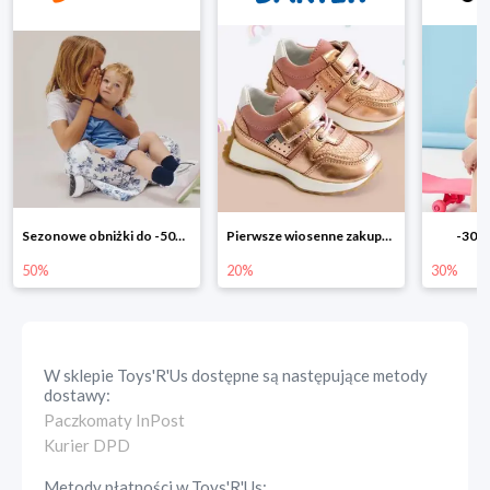
Pierwsze wiosenne zakupy -20%
-30% na wszystko!!
-40% n
20%
30%
40%
W sklepie
Toys'R'Us
dostępne są następujące metody
dostawy:
Paczkomaty InPost
Kurier DPD
Metody płatności w
Toys'R'Us
: