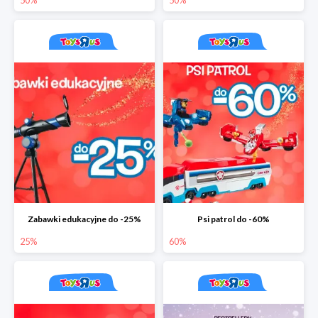
50%
50%
Zabawki edukacyjne do -25%
Psi patrol do -60%
25%
60%