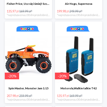
Fisher Price, Ucz się i śmiej! Szczeniaczek Uczniaczek "Poziomy Nauki"
Air Hogs, Supernova
135.97 zł
169.99 zł*
199.98 zł
249.99 zł*
*najniższa cena z 30 dni przed obniżką
*najniższa cena z 30 dni przed obniżką
-
20
%
-
20
%
Spin Master, Monster Jam 1:15
Motorola,Walkie talkie T42
207.98 zł
259.99 zł*
135.97 zł
169.99 zł*
*najniższa cena z 30 dni przed obniżką
*najniższa cena z 30 dni przed obniżką