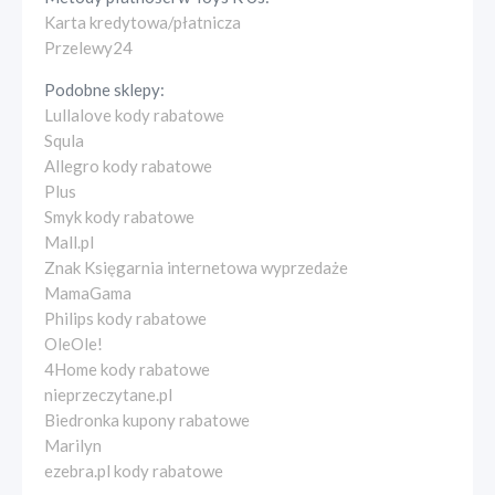
Karta kredytowa/płatnicza
Przelewy24
Podobne sklepy:
Lullalove kody rabatowe
Squla
Allegro kody rabatowe
Plus
Smyk kody rabatowe
Mall.pl
Znak Księgarnia internetowa wyprzedaże
MamaGama
Philips kody rabatowe
OleOle!
4Home kody rabatowe
nieprzeczytane.pl
Biedronka kupony rabatowe
Marilyn
ezebra.pl kody rabatowe