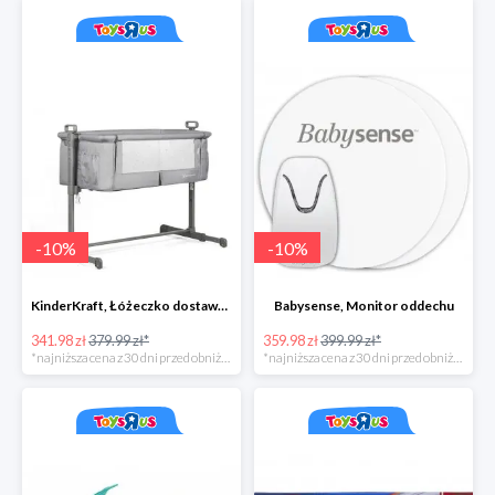
-
10
%
-
10
%
KinderKraft, Łóżeczko dostawne NESTE, szary
Babysense, Monitor oddechu
341.98 zł
379.99 zł*
359.98 zł
399.99 zł*
*najniższa cena z 30 dni przed obniżką
*najniższa cena z 30 dni przed obniżką