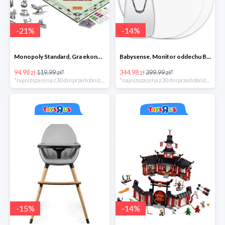
-
21
%
-
14
%
Monopoly Standard, Gra ekonomiczna 8+
Babysense, Monitor oddechu Babysense BS-7
94.98 zł
119.99 zł*
344.98 zł
399.99 zł*
*najniższa cena z 30 dni przed obniżką
*najniższa cena z 30 dni przed obniżką
-
15
%
-
14
%