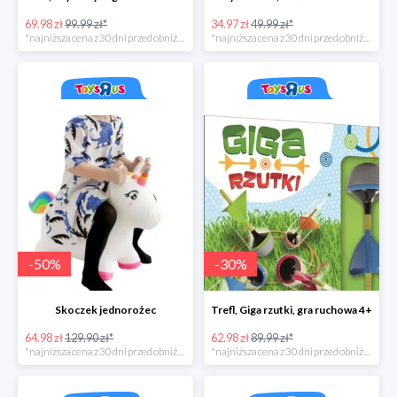
69.98 zł
99.99 zł*
34.97 zł
49.99 zł*
*najniższa cena z 30 dni przed obniżką
*najniższa cena z 30 dni przed obniżką
-
50
%
-
30
%
Skoczek jednorożec
Trefl, Giga rzutki, gra ruchowa 4+
64.98 zł
129.90 zł*
62.98 zł
89.99 zł*
*najniższa cena z 30 dni przed obniżką
*najniższa cena z 30 dni przed obniżką