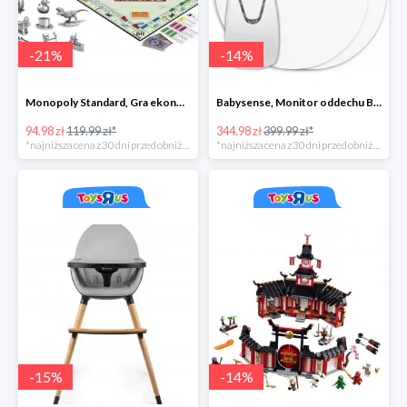
-
21
%
-
14
%
Monopoly Standard, Gra ekonomiczna 8+
Babysense, Monitor oddechu Babysense BS-7
94.98 zł
119.99 zł*
344.98 zł
399.99 zł*
*najniższa cena z 30 dni przed obniżką
*najniższa cena z 30 dni przed obniżką
-
15
%
-
14
%