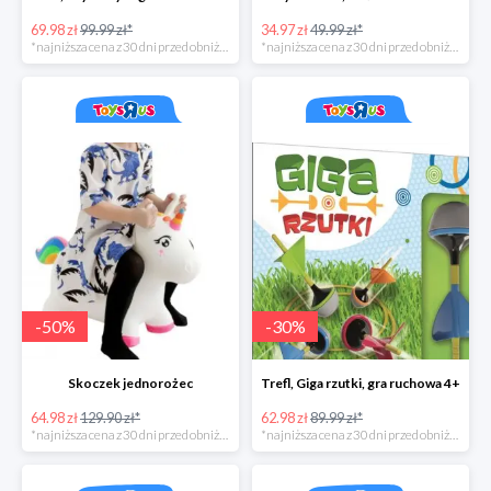
69.98 zł
99.99 zł*
34.97 zł
49.99 zł*
*najniższa cena z 30 dni przed obniżką
*najniższa cena z 30 dni przed obniżką
-
50
%
-
30
%
Skoczek jednorożec
Trefl, Giga rzutki, gra ruchowa 4+
64.98 zł
129.90 zł*
62.98 zł
89.99 zł*
*najniższa cena z 30 dni przed obniżką
*najniższa cena z 30 dni przed obniżką