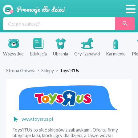
Promocje
Produkty
Sklepy
Wszystkie
Edukacja
Ubrania
Gry i zabawki
Karmienie
Pie
Blog
Strona Główna
>
Sklepy
>
Toys'R'Us
Wyprawka
www.toysrus.pl
Toys'R'Us to sieć sklepów z zabawkami. Oferta firmy
obejmuje lalki, klocki, gry dla dzieci, a także wózki i