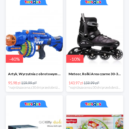
-
40
%
-
10
%
Artyk, Wyrzutnia z obrotowym bębenkiem ze strzałkami 40 sztuk
Meteor, Rolki Area czarne 30-33 S
95.98 zł
159.99 zł*
143.97 zł
159.99 zł*
*najniższa cena z 30 dni przed obniżką
*najniższa cena z 30 dni przed obniżką