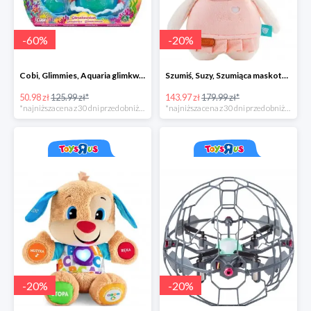
-
60
%
-
20
%
Cobi, Glimmies, Aquaria glimkwarium, różne rodzaje
Szumiś, Suzy, Szumiąca maskotka z czujnikiem snu
50.98 zł
125.99 zł*
143.97 zł
179.99 zł*
*najniższa cena z 30 dni przed obniżką
*najniższa cena z 30 dni przed obniżką
-
20
%
-
20
%