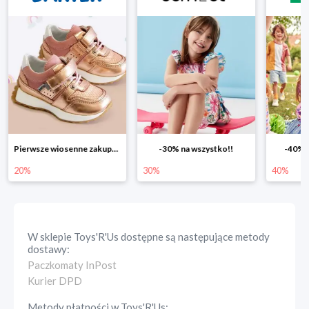
-30% na wszystko!!
-40% na drugą sztukę
Wiosenn
30%
40%
25%
W sklepie
Toys'R'Us
dostępne są następujące metody
dostawy:
Paczkomaty InPost
Kurier DPD
Metody płatności w
Toys'R'Us
: