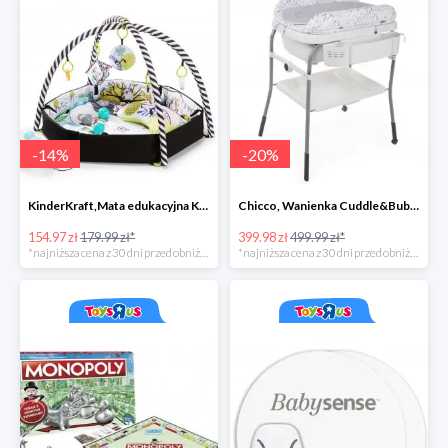
-
14
%
-
20
%
KinderKraft,Mata edukacyjna KKraft SmartPlay
Chicco, Wanienka Cuddle&Bubble z przewijakiem
154.97 zł
179.99 zł*
399.98 zł
499.99 zł*
*najniższa cena z 30 dni przed obniżką
*najniższa cena z 30 dni przed obniżką