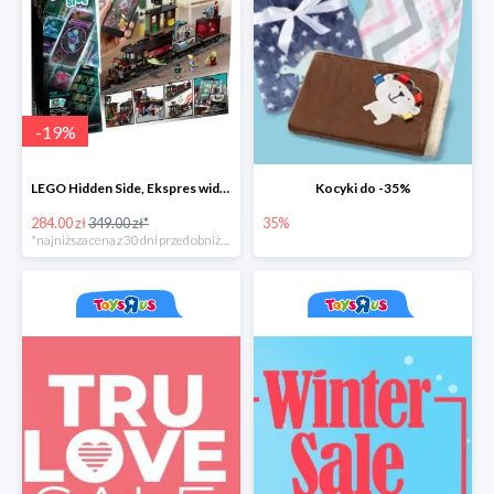
-
19
%
LEGO Hidden Side, Ekspres widmo
Kocyki do -35%
284.00 zł
349.00 zł*
35%
*najniższa cena z 30 dni przed obniżką