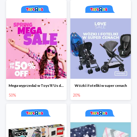
Mega wyprzedaż w Toys'R'Us do -50%
Wózki i foteliki w super cenach
50%
20%