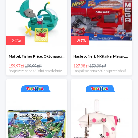
-
20
%
-
20
%
Mattel, Fisher Price, Oktonauci, Pojazd ratunkowy pływak
Hasbro, Nerf, N-Strike, Mega cyclon
159.97 zł
199.99 zł*
127.98 zł
159.99 zł*
*najniższa cena z 30 dni przed obniżką
*najniższa cena z 30 dni przed obniżką