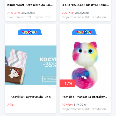
KinderKraft, Krzesełko do karmienia FINI
LEGO NINJAGO, Klasztor Spinjitzu 70670
314.98 zł
369.99 zł*
299.98 zł
349.99 zł*
*najniższa cena z 30 dni przed obniżką
*najniższa cena z 30 dni przed obniżką
-
17
%
Kocyki w Toys'R'Us do -35%
Pomsies - Maskotka interaktywna w super cenie
35%
99.98 zł
119.99 zł*
*najniższa cena z 30 dni przed obniżką