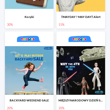
Kocyki
‼️MAYDAY ? MAY DAY‼️ Alert
30%
15%
BACKYARD WEEKEND SALE
MIĘDZYNARODOWY DZIEŃ STAR WARS
20%
20%