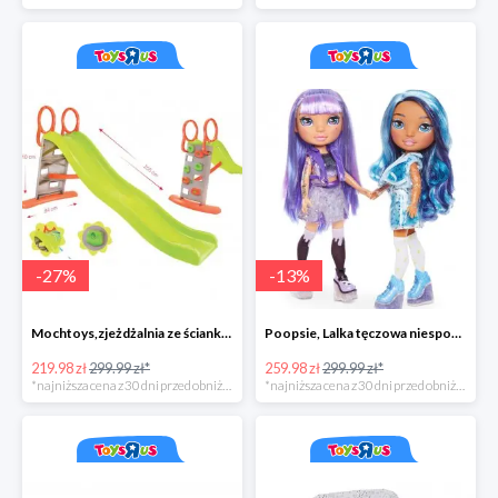
-
27
%
-
13
%
Mochtoys,zjeżdżalnia ze ścianką wspinaczkową
Poopsie, Lalka tęczowa niespodzianka
219.98 zł
299.99 zł*
259.98 zł
299.99 zł*
*najniższa cena z 30 dni przed obniżką
*najniższa cena z 30 dni przed obniżką