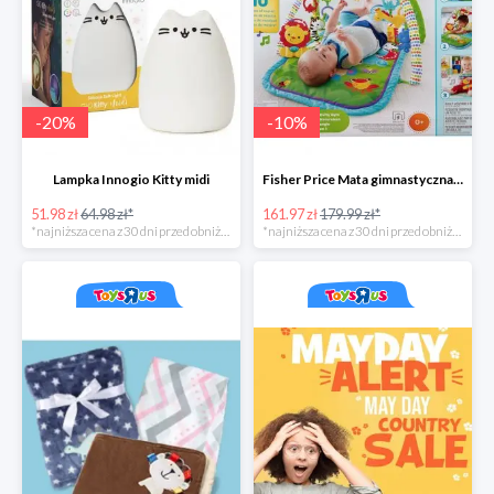
-
20
%
-
10
%
Lampka Innogio Kitty midi
Fisher Price Mata gimnastyczna 3 w 1
51.98 zł
64.98 zł*
161.97 zł
179.99 zł*
*najniższa cena z 30 dni przed obniżką
*najniższa cena z 30 dni przed obniżką