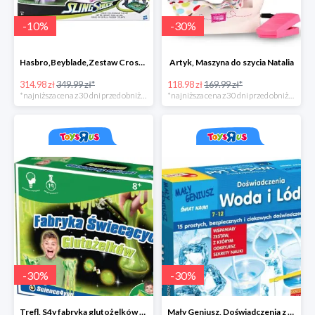
-
10
%
-
30
%
Hasbro,Beyblade,Zestaw Cross collision battle -35zł
Artyk, Maszyna do szycia Natalia
314.98 zł
349.99 zł*
118.98 zł
169.99 zł*
*najniższa cena z 30 dni przed obniżką
*najniższa cena z 30 dni przed obniżką
-
30
%
-
30
%
Trefl, S4y fabryka glutożelków głów duża
Mały Geniusz, Doświadczenia z wodą i lodem