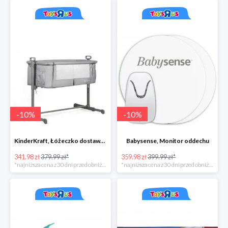
-
10
%
-
10
%
KinderKraft, Łóżeczko dostawne NESTE, szary
Babysense, Monitor oddechu
341.98 zł
379.99 zł*
359.98 zł
399.99 zł*
*najniższa cena z 30 dni przed obniżką
*najniższa cena z 30 dni przed obniżką