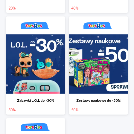
20%
40%
Zabawki L.O.L do -30%
Zestawy naukowe do -50%
30%
50%