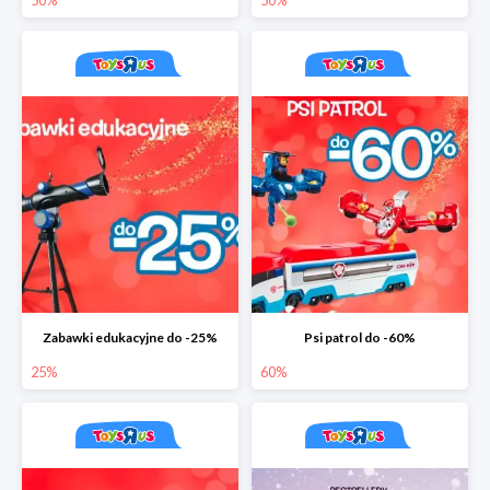
50%
50%
Zabawki edukacyjne do -25%
Psi patrol do -60%
25%
60%