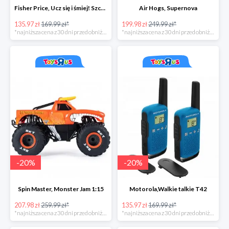
Fisher Price, Ucz się i śmiej! Szczeniaczek Uczniaczek "Poziomy Nauki"
Air Hogs, Supernova
135.97 zł
169.99 zł*
199.98 zł
249.99 zł*
*najniższa cena z 30 dni przed obniżką
*najniższa cena z 30 dni przed obniżką
-
20
%
-
20
%
Spin Master, Monster Jam 1:15
Motorola,Walkie talkie T42
207.98 zł
259.99 zł*
135.97 zł
169.99 zł*
*najniższa cena z 30 dni przed obniżką
*najniższa cena z 30 dni przed obniżką