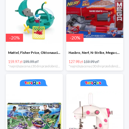
-
20
%
-
20
%
Mattel, Fisher Price, Oktonauci, Pojazd ratunkowy pływak
Hasbro, Nerf, N-Strike, Mega cyclon
159.97 zł
199.99 zł*
127.98 zł
159.99 zł*
*najniższa cena z 30 dni przed obniżką
*najniższa cena z 30 dni przed obniżką