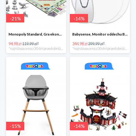
-
21
%
-
14
%
Monopoly Standard, Gra ekonomiczna 8+
Babysense, Monitor oddechu Babysense BS-7
94.98 zł
119.99 zł*
344.98 zł
399.99 zł*
*najniższa cena z 30 dni przed obniżką
*najniższa cena z 30 dni przed obniżką
-
15
%
-
14
%