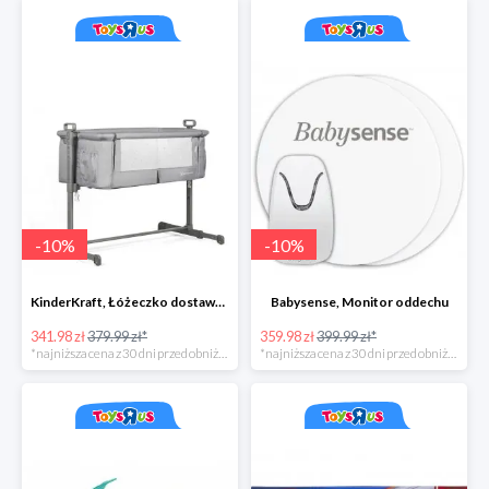
-
10
%
-
10
%
KinderKraft, Łóżeczko dostawne NESTE, szary
Babysense, Monitor oddechu
341.98 zł
379.99 zł*
359.98 zł
399.99 zł*
*najniższa cena z 30 dni przed obniżką
*najniższa cena z 30 dni przed obniżką