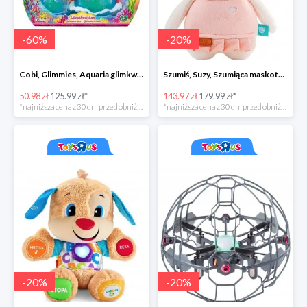
-
60
%
-
20
%
Cobi, Glimmies, Aquaria glimkwarium, różne rodzaje
Szumiś, Suzy, Szumiąca maskotka z czujnikiem snu
50.98 zł
125.99 zł*
143.97 zł
179.99 zł*
*najniższa cena z 30 dni przed obniżką
*najniższa cena z 30 dni przed obniżką
-
20
%
-
20
%