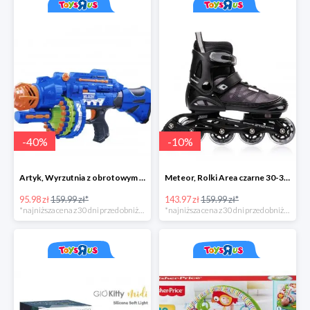
-
40
%
-
10
%
Artyk, Wyrzutnia z obrotowym bębenkiem ze strzałkami 40 sztuk
Meteor, Rolki Area czarne 30-33 S
95.98 zł
159.99 zł*
143.97 zł
159.99 zł*
*najniższa cena z 30 dni przed obniżką
*najniższa cena z 30 dni przed obniżką