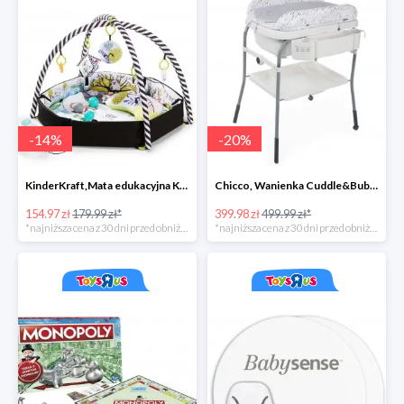
-
14
%
-
20
%
KinderKraft,Mata edukacyjna KKraft SmartPlay
Chicco, Wanienka Cuddle&Bubble z przewijakiem
154.97 zł
179.99 zł*
399.98 zł
499.99 zł*
*najniższa cena z 30 dni przed obniżką
*najniższa cena z 30 dni przed obniżką