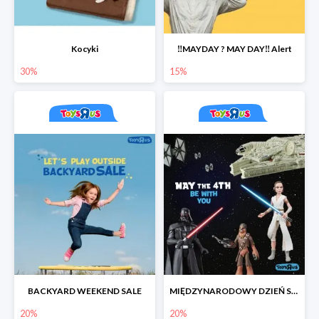
Kocyki
‼️MAYDAY ? MAY DAY‼️ Alert
30%
15%
BACKYARD WEEKEND SALE
MIĘDZYNARODOWY DZIEŃ STAR WARS
20%
20%