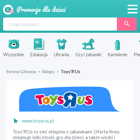
Promocje
Produkty
Sklepy
Wszystkie
Edukacja
Ubrania
Gry i zabawki
Karmienie
Pie
Blog
Strona Główna
>
Sklepy
>
Toys'R'Us
Wyprawka
www.toysrus.pl
Toys'R'Us to sieć sklepów z zabawkami. Oferta firmy
obejmuje lalki, klocki, gry dla dzieci, a także wózki i