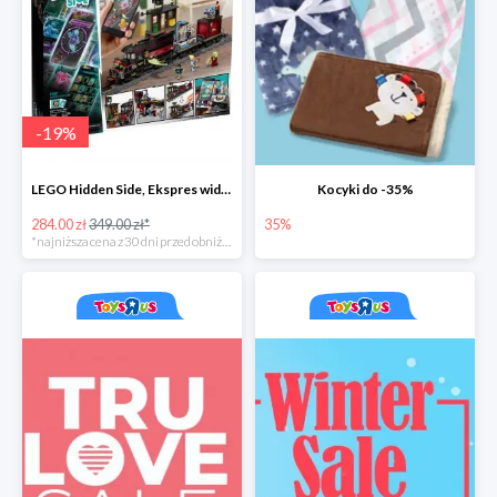
-
19
%
LEGO Hidden Side, Ekspres widmo
Kocyki do -35%
284.00 zł
349.00 zł*
35%
*najniższa cena z 30 dni przed obniżką