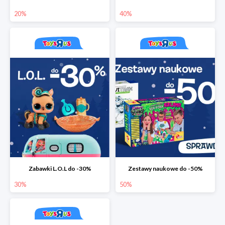
20%
40%
Zabawki L.O.L do -30%
Zestawy naukowe do -50%
30%
50%