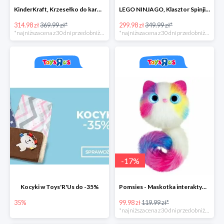
KinderKraft, Krzesełko do karmienia FINI
LEGO NINJAGO, Klasztor Spinjitzu 70670
314.98 zł
369.99 zł*
299.98 zł
349.99 zł*
*najniższa cena z 30 dni przed obniżką
*najniższa cena z 30 dni przed obniżką
-
17
%
Kocyki w Toys'R'Us do -35%
Pomsies - Maskotka interaktywna w super cenie
35%
99.98 zł
119.99 zł*
*najniższa cena z 30 dni przed obniżką