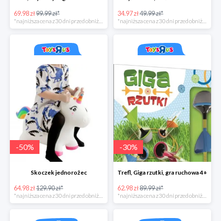
69.98 zł
99.99 zł*
34.97 zł
49.99 zł*
*najniższa cena z 30 dni przed obniżką
*najniższa cena z 30 dni przed obniżką
-
50
%
-
30
%
Skoczek jednorożec
Trefl, Giga rzutki, gra ruchowa 4+
64.98 zł
129.90 zł*
62.98 zł
89.99 zł*
*najniższa cena z 30 dni przed obniżką
*najniższa cena z 30 dni przed obniżką