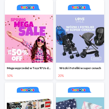
Mega wyprzedaż w Toys'R'Us do -50%
Wózki i foteliki w super cenach
50%
20%