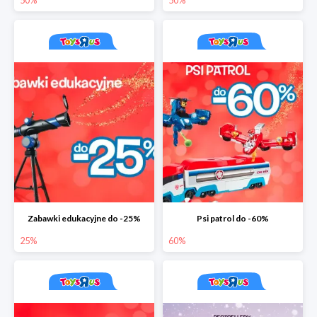
50%
50%
Zabawki edukacyjne do -25%
Psi patrol do -60%
25%
60%