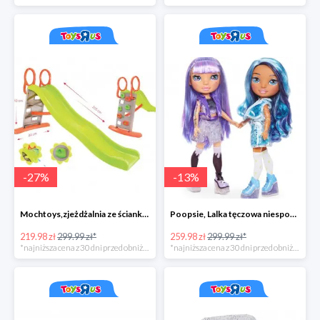
-
27
%
-
13
%
Mochtoys,zjeżdżalnia ze ścianką wspinaczkową
Poopsie, Lalka tęczowa niespodzianka
219.98 zł
299.99 zł*
259.98 zł
299.99 zł*
*najniższa cena z 30 dni przed obniżką
*najniższa cena z 30 dni przed obniżką