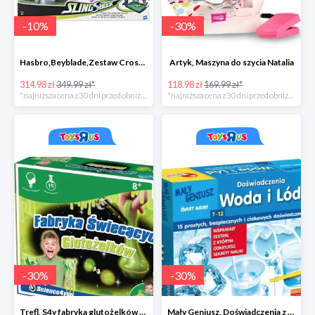
-
10
%
-
30
%
Hasbro,Beyblade,Zestaw Cross collision battle -35zł
Artyk, Maszyna do szycia Natalia
314.98 zł
349.99 zł*
118.98 zł
169.99 zł*
*najniższa cena z 30 dni przed obniżką
*najniższa cena z 30 dni przed obniżką
-
30
%
-
30
%
Trefl, S4y fabryka glutożelków głów duża
Mały Geniusz, Doświadczenia z wodą i lodem