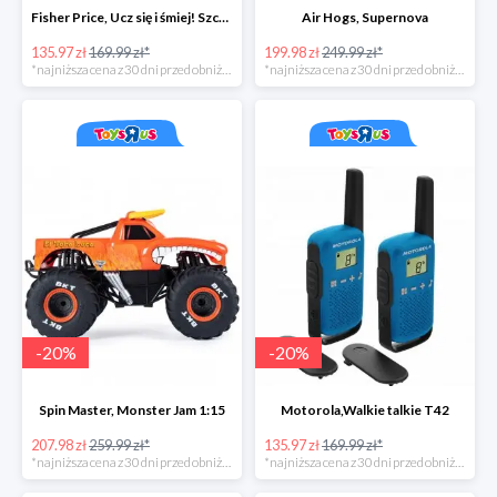
Fisher Price, Ucz się i śmiej! Szczeniaczek Uczniaczek "Poziomy Nauki"
Air Hogs, Supernova
135.97 zł
169.99 zł*
199.98 zł
249.99 zł*
*najniższa cena z 30 dni przed obniżką
*najniższa cena z 30 dni przed obniżką
-
20
%
-
20
%
Spin Master, Monster Jam 1:15
Motorola,Walkie talkie T42
207.98 zł
259.99 zł*
135.97 zł
169.99 zł*
*najniższa cena z 30 dni przed obniżką
*najniższa cena z 30 dni przed obniżką