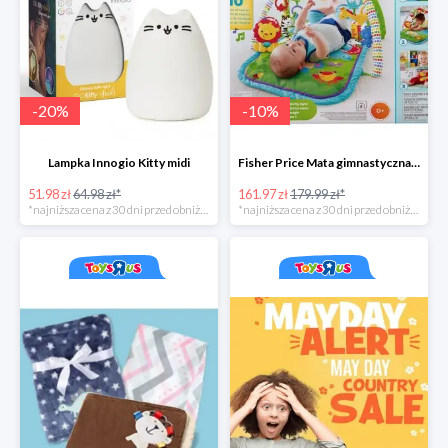
-
20
%
-
10
%
Lampka Innogio Kitty midi
Fisher Price Mata gimnastyczna 3 w 1
51.98 zł
64.98 zł*
161.97 zł
179.99 zł*
*najniższa cena z 30 dni przed obniżką
*najniższa cena z 30 dni przed obniżką