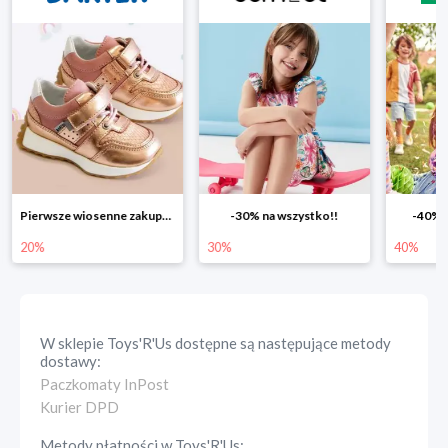
-30% na wszystko!!
-40% na drugą sztukę
Wiosenn
30%
40%
25%
W sklepie
Toys'R'Us
dostępne są następujące metody
dostawy:
Paczkomaty InPost
Kurier DPD
Metody płatności w
Toys'R'Us
: