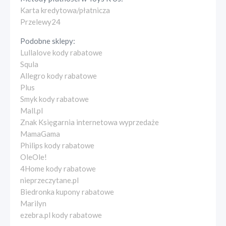
Karta kredytowa/płatnicza
Przelewy24
Podobne sklepy:
Lullalove kody rabatowe
Squla
Allegro kody rabatowe
Plus
Smyk kody rabatowe
Mall.pl
Znak Księgarnia internetowa wyprzedaże
MamaGama
Philips kody rabatowe
OleOle!
4Home kody rabatowe
nieprzeczytane.pl
Biedronka kupony rabatowe
Marilyn
ezebra.pl kody rabatowe