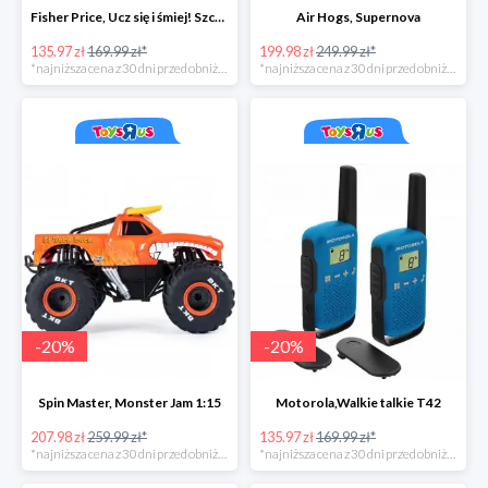
Fisher Price, Ucz się i śmiej! Szczeniaczek Uczniaczek "Poziomy Nauki"
Air Hogs, Supernova
135.97 zł
169.99 zł*
199.98 zł
249.99 zł*
*najniższa cena z 30 dni przed obniżką
*najniższa cena z 30 dni przed obniżką
-
20
%
-
20
%
Spin Master, Monster Jam 1:15
Motorola,Walkie talkie T42
207.98 zł
259.99 zł*
135.97 zł
169.99 zł*
*najniższa cena z 30 dni przed obniżką
*najniższa cena z 30 dni przed obniżką