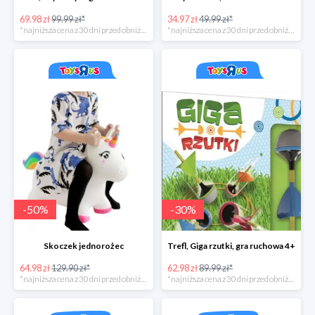
69.98 zł
99.99 zł*
34.97 zł
49.99 zł*
*najniższa cena z 30 dni przed obniżką
*najniższa cena z 30 dni przed obniżką
-
50
%
-
30
%
Skoczek jednorożec
Trefl, Giga rzutki, gra ruchowa 4+
64.98 zł
129.90 zł*
62.98 zł
89.99 zł*
*najniższa cena z 30 dni przed obniżką
*najniższa cena z 30 dni przed obniżką