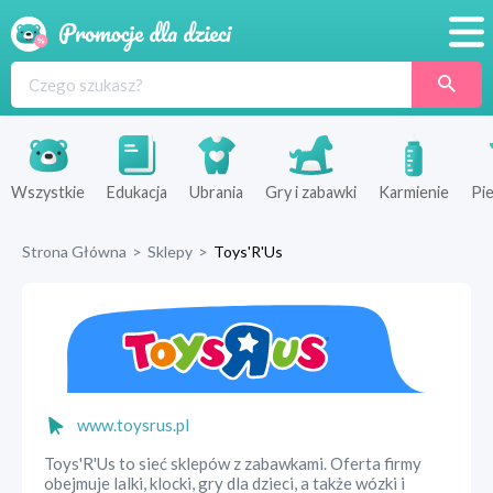
Promocje
Produkty
Sklepy
Wszystkie
Edukacja
Ubrania
Gry i zabawki
Karmienie
Pie
Blog
Strona Główna
>
Sklepy
>
Toys'R'Us
Wyprawka
www.toysrus.pl
Toys'R'Us to sieć sklepów z zabawkami. Oferta firmy
obejmuje lalki, klocki, gry dla dzieci, a także wózki i