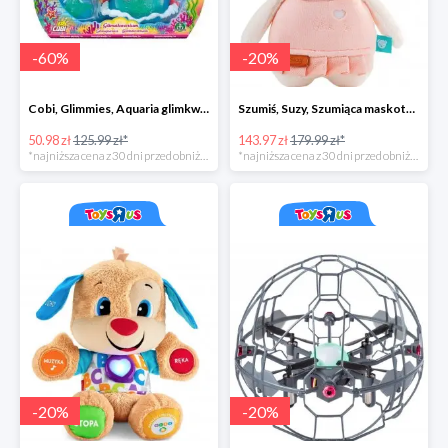
-
60
%
-
20
%
Cobi, Glimmies, Aquaria glimkwarium, różne rodzaje
Szumiś, Suzy, Szumiąca maskotka z czujnikiem snu
50.98 zł
125.99 zł*
143.97 zł
179.99 zł*
*najniższa cena z 30 dni przed obniżką
*najniższa cena z 30 dni przed obniżką
-
20
%
-
20
%