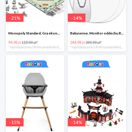
-
21
%
-
14
%
Monopoly Standard, Gra ekonomiczna 8+
Babysense, Monitor oddechu Babysense BS-7
94.98 zł
119.99 zł*
344.98 zł
399.99 zł*
*najniższa cena z 30 dni przed obniżką
*najniższa cena z 30 dni przed obniżką
-
15
%
-
14
%