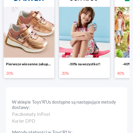
-30% na wszystko!!
-40% na drugą sztukę
Wiosenn
30%
40%
25%
W sklepie
Toys'R'Us
dostępne są następujące metody
dostawy:
Paczkomaty InPost
Kurier DPD
Metody płatności w
Toys'R'Us
: