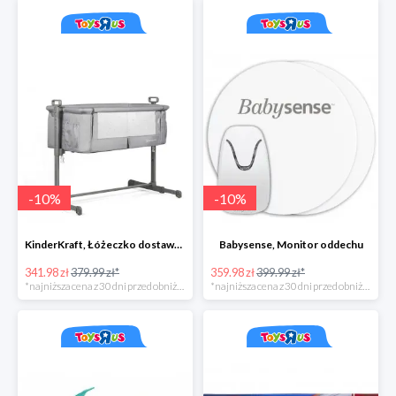
-
10
%
-
10
%
KinderKraft, Łóżeczko dostawne NESTE, szary
Babysense, Monitor oddechu
341.98 zł
379.99 zł*
359.98 zł
399.99 zł*
*najniższa cena z 30 dni przed obniżką
*najniższa cena z 30 dni przed obniżką