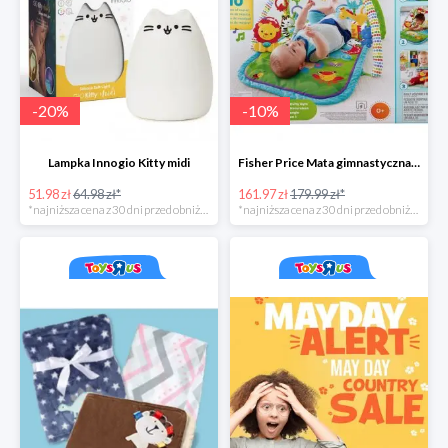
-
20
%
-
10
%
Lampka Innogio Kitty midi
Fisher Price Mata gimnastyczna 3 w 1
51.98 zł
64.98 zł*
161.97 zł
179.99 zł*
*najniższa cena z 30 dni przed obniżką
*najniższa cena z 30 dni przed obniżką