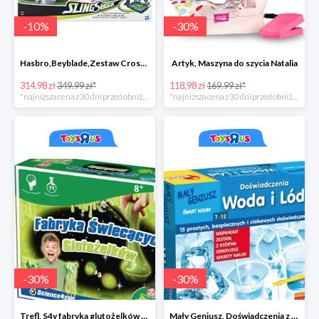
-
10
%
-
30
%
Hasbro,Beyblade,Zestaw Cross collision battle -35zł
Artyk, Maszyna do szycia Natalia
314.98 zł
349.99 zł*
118.98 zł
169.99 zł*
*najniższa cena z 30 dni przed obniżką
*najniższa cena z 30 dni przed obniżką
-
30
%
-
30
%
Trefl, S4y fabryka glutożelków głów duża
Mały Geniusz, Doświadczenia z wodą i lodem