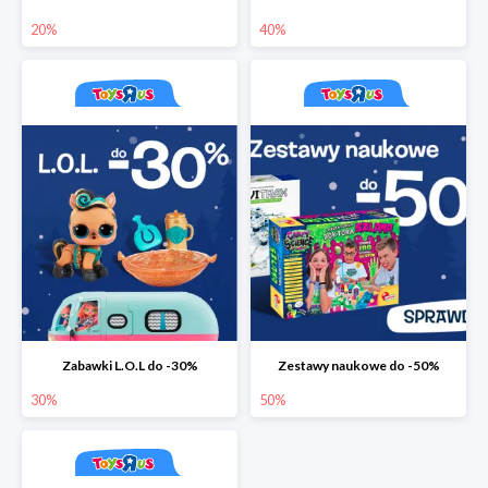
20%
40%
Zabawki L.O.L do -30%
Zestawy naukowe do -50%
30%
50%