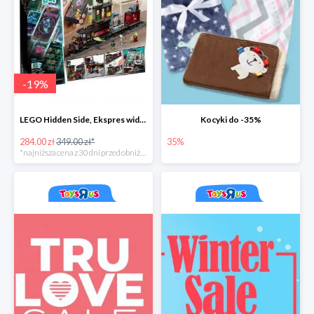
-
19
%
LEGO Hidden Side, Ekspres widmo
Kocyki do -35%
284.00 zł
349.00 zł*
35%
*najniższa cena z 30 dni przed obniżką