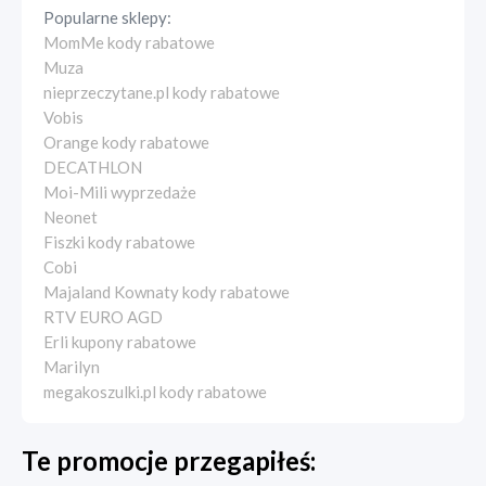
Popularne sklepy:
MomMe kody rabatowe
Muza
nieprzeczytane.pl kody rabatowe
Vobis
Orange kody rabatowe
DECATHLON
Moi-Mili wyprzedaże
Neonet
Fiszki kody rabatowe
Cobi
Majaland Kownaty kody rabatowe
RTV EURO AGD
Erli kupony rabatowe
Marilyn
megakoszulki.pl kody rabatowe
Te promocje przegapiłeś: