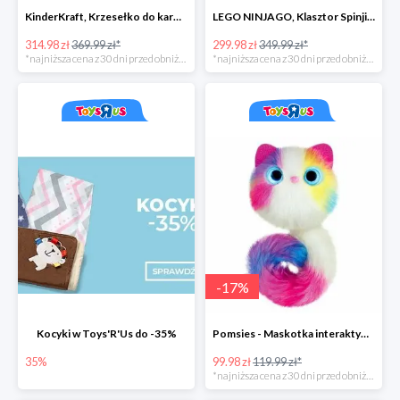
KinderKraft, Krzesełko do karmienia FINI
LEGO NINJAGO, Klasztor Spinjitzu 70670
314.98 zł
369.99 zł*
299.98 zł
349.99 zł*
*najniższa cena z 30 dni przed obniżką
*najniższa cena z 30 dni przed obniżką
-
17
%
Kocyki w Toys'R'Us do -35%
Pomsies - Maskotka interaktywna w super cenie
35%
99.98 zł
119.99 zł*
*najniższa cena z 30 dni przed obniżką