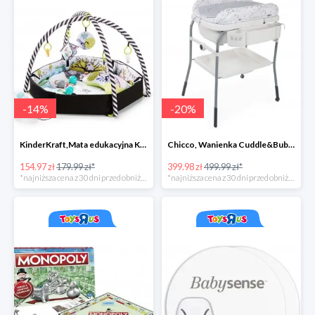
-
14
%
-
20
%
KinderKraft,Mata edukacyjna KKraft SmartPlay
Chicco, Wanienka Cuddle&Bubble z przewijakiem
154.97 zł
179.99 zł*
399.98 zł
499.99 zł*
*najniższa cena z 30 dni przed obniżką
*najniższa cena z 30 dni przed obniżką