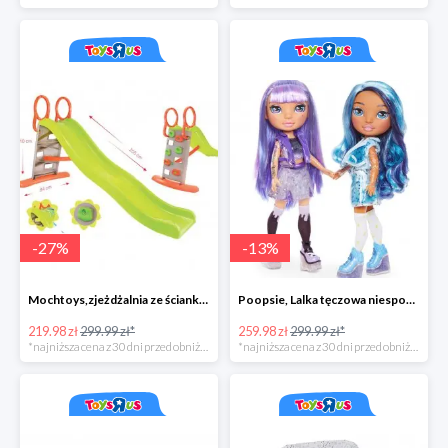
-
27
%
-
13
%
Mochtoys,zjeżdżalnia ze ścianką wspinaczkową
Poopsie, Lalka tęczowa niespodzianka
219.98 zł
299.99 zł*
259.98 zł
299.99 zł*
*najniższa cena z 30 dni przed obniżką
*najniższa cena z 30 dni przed obniżką