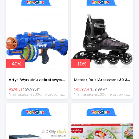
-
40
%
-
10
%
Artyk, Wyrzutnia z obrotowym bębenkiem ze strzałkami 40 sztuk
Meteor, Rolki Area czarne 30-33 S
95.98 zł
159.99 zł*
143.97 zł
159.99 zł*
*najniższa cena z 30 dni przed obniżką
*najniższa cena z 30 dni przed obniżką