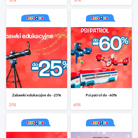
50%
50%
Zabawki edukacyjne do -25%
Psi patrol do -60%
25%
60%