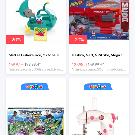
-
20
%
-
20
%
Mattel, Fisher Price, Oktonauci, Pojazd ratunkowy pływak
Hasbro, Nerf, N-Strike, Mega cyclon
159.97 zł
199.99 zł*
127.98 zł
159.99 zł*
*najniższa cena z 30 dni przed obniżką
*najniższa cena z 30 dni przed obniżką