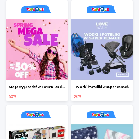
Mega wyprzedaż w Toys'R'Us do -50%
Wózki i foteliki w super cenach
50%
20%