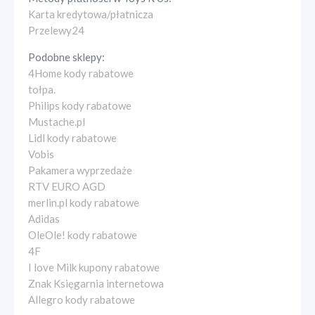
Karta kredytowa/płatnicza
Przelewy24
Podobne sklepy:
4Home kody rabatowe
tołpa.
Philips kody rabatowe
Mustache.pl
Lidl kody rabatowe
Vobis
Pakamera wyprzedaże
RTV EURO AGD
merlin.pl kody rabatowe
Adidas
OleOle! kody rabatowe
4F
I love Milk kupony rabatowe
Znak Księgarnia internetowa
Allegro kody rabatowe