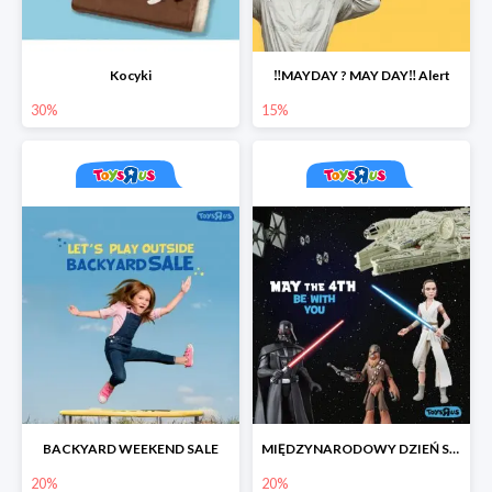
Kocyki
‼️MAYDAY ? MAY DAY‼️ Alert
30%
15%
BACKYARD WEEKEND SALE
MIĘDZYNARODOWY DZIEŃ STAR WARS
20%
20%