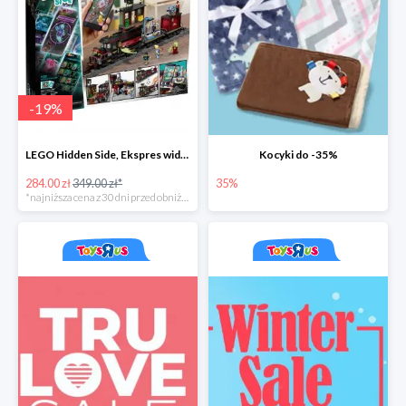
-
19
%
LEGO Hidden Side, Ekspres widmo
Kocyki do -35%
284.00 zł
349.00 zł*
35%
*najniższa cena z 30 dni przed obniżką