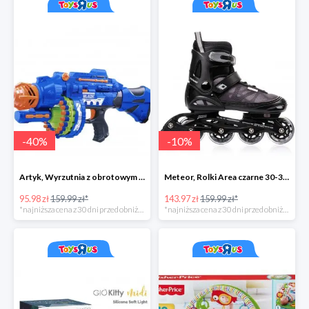
-
40
%
-
10
%
Artyk, Wyrzutnia z obrotowym bębenkiem ze strzałkami 40 sztuk
Meteor, Rolki Area czarne 30-33 S
95.98 zł
159.99 zł*
143.97 zł
159.99 zł*
*najniższa cena z 30 dni przed obniżką
*najniższa cena z 30 dni przed obniżką