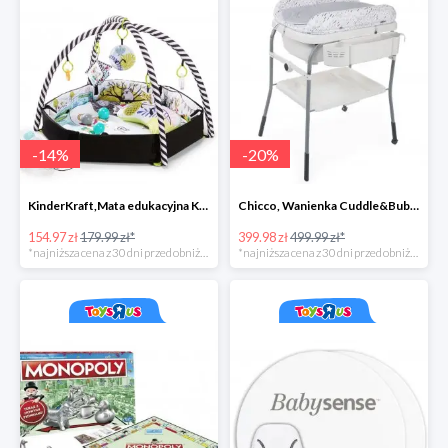
-
14
%
-
20
%
KinderKraft,Mata edukacyjna KKraft SmartPlay
Chicco, Wanienka Cuddle&Bubble z przewijakiem
154.97 zł
179.99 zł*
399.98 zł
499.99 zł*
*najniższa cena z 30 dni przed obniżką
*najniższa cena z 30 dni przed obniżką