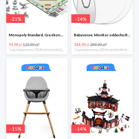
-
21
%
-
14
%
Monopoly Standard, Gra ekonomiczna 8+
Babysense, Monitor oddechu Babysense BS-7
94.98 zł
119.99 zł*
344.98 zł
399.99 zł*
*najniższa cena z 30 dni przed obniżką
*najniższa cena z 30 dni przed obniżką
-
15
%
-
14
%