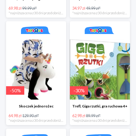
69.98 zł
99.99 zł*
34.97 zł
49.99 zł*
*najniższa cena z 30 dni przed obniżką
*najniższa cena z 30 dni przed obniżką
-
50
%
-
30
%
Skoczek jednorożec
Trefl, Giga rzutki, gra ruchowa 4+
64.98 zł
129.90 zł*
62.98 zł
89.99 zł*
*najniższa cena z 30 dni przed obniżką
*najniższa cena z 30 dni przed obniżką