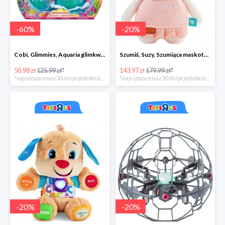
-
60
%
-
20
%
Cobi, Glimmies, Aquaria glimkwarium, różne rodzaje
Szumiś, Suzy, Szumiąca maskotka z czujnikiem snu
50.98 zł
125.99 zł*
143.97 zł
179.99 zł*
*najniższa cena z 30 dni przed obniżką
*najniższa cena z 30 dni przed obniżką
-
20
%
-
20
%