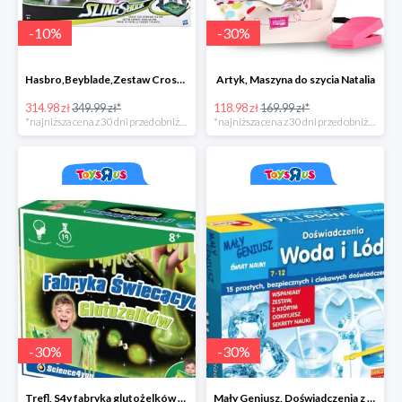
-
10
%
-
30
%
Hasbro,Beyblade,Zestaw Cross collision battle -35zł
Artyk, Maszyna do szycia Natalia
314.98 zł
349.99 zł*
118.98 zł
169.99 zł*
*najniższa cena z 30 dni przed obniżką
*najniższa cena z 30 dni przed obniżką
-
30
%
-
30
%
Trefl, S4y fabryka glutożelków głów duża
Mały Geniusz, Doświadczenia z wodą i lodem