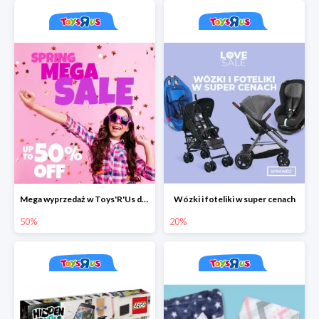
Mega wyprzedaż w Toys'R'Us do -50%
Wózki i foteliki w super cenach
50%
20%