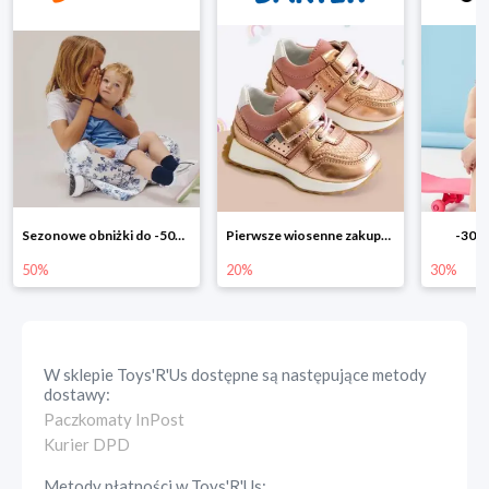
Pierwsze wiosenne zakupy -20%
-30% na wszystko!!
-40% n
20%
30%
40%
W sklepie
Toys'R'Us
dostępne są następujące metody
dostawy:
Paczkomaty InPost
Kurier DPD
Metody płatności w
Toys'R'Us
: