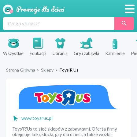
Promocje
Produkty
Sklepy
Wszystkie
Edukacja
Ubrania
Gry i zabawki
Karmienie
Pie
Blog
Strona Główna
>
Sklepy
>
Toys'R'Us
Wyprawka
www.toysrus.pl
Toys'R'Us to sieć sklepów z zabawkami. Oferta firmy
obejmuje lalki, klocki, gry dla dzieci, a także wózki i