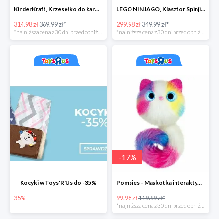
KinderKraft, Krzesełko do karmienia FINI
LEGO NINJAGO, Klasztor Spinjitzu 70670
314.98 zł
369.99 zł*
299.98 zł
349.99 zł*
*najniższa cena z 30 dni przed obniżką
*najniższa cena z 30 dni przed obniżką
-
17
%
Kocyki w Toys'R'Us do -35%
Pomsies - Maskotka interaktywna w super cenie
35%
99.98 zł
119.99 zł*
*najniższa cena z 30 dni przed obniżką