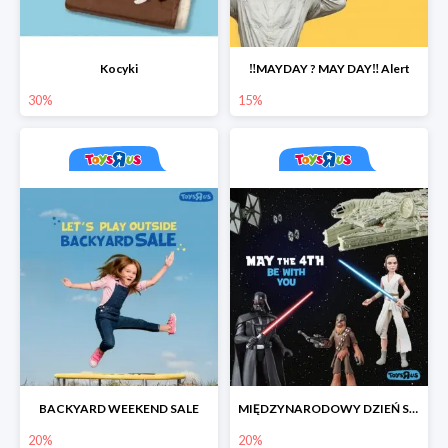
Kocyki
‼️MAYDAY ? MAY DAY‼️ Alert
30%
15%
BACKYARD WEEKEND SALE
MIĘDZYNARODOWY DZIEŃ STAR WARS
20%
20%