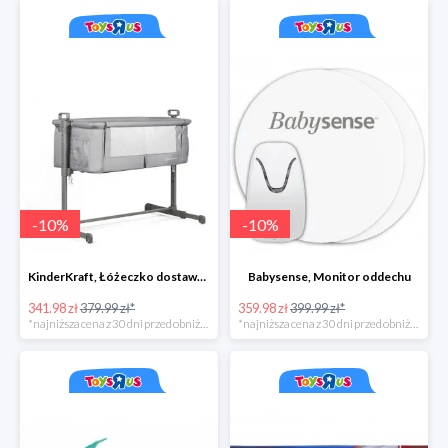
-
10
%
-
10
%
KinderKraft, Łóżeczko dostawne NESTE, szary
Babysense, Monitor oddechu
341.98 zł
379.99 zł*
359.98 zł
399.99 zł*
*najniższa cena z 30 dni przed obniżką
*najniższa cena z 30 dni przed obniżką