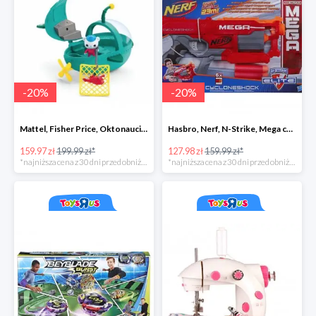
-
20
%
-
20
%
Mattel, Fisher Price, Oktonauci, Pojazd ratunkowy pływak
Hasbro, Nerf, N-Strike, Mega cyclon
159.97 zł
199.99 zł*
127.98 zł
159.99 zł*
*najniższa cena z 30 dni przed obniżką
*najniższa cena z 30 dni przed obniżką