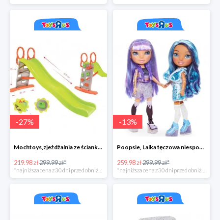
-
27
%
-
13
%
Mochtoys,zjeżdżalnia ze ścianką wspinaczkową
Poopsie, Lalka tęczowa niespodzianka
219.98 zł
299.99 zł*
259.98 zł
299.99 zł*
*najniższa cena z 30 dni przed obniżką
*najniższa cena z 30 dni przed obniżką