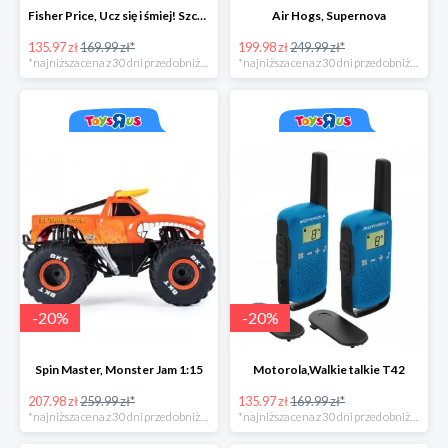
Fisher Price, Ucz się i śmiej! Szczeniaczek Uczniaczek "Poziomy Nauki"
Air Hogs, Supernova
135.97 zł
169.99 zł*
199.98 zł
249.99 zł*
*najniższa cena z 30 dni przed obniżką
*najniższa cena z 30 dni przed obniżką
-
20
%
-
20
%
Spin Master, Monster Jam 1:15
Motorola,Walkie talkie T42
207.98 zł
259.99 zł*
135.97 zł
169.99 zł*
*najniższa cena z 30 dni przed obniżką
*najniższa cena z 30 dni przed obniżką