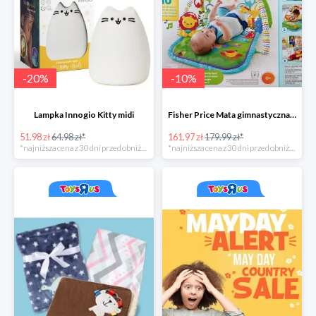
-
20
%
-
10
%
Lampka Innogio Kitty midi
Fisher Price Mata gimnastyczna 3 w 1
51.98 zł
64.98 zł*
161.97 zł
179.99 zł*
*najniższa cena z 30 dni przed obniżką
*najniższa cena z 30 dni przed obniżką