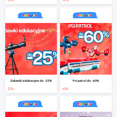
50%
50%
Zabawki edukacyjne do -25%
Psi patrol do -60%
25%
60%