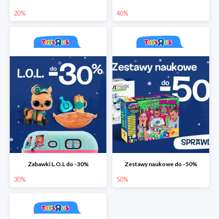
20%
40%
Zabawki L.O.L do -30%
Zestawy naukowe do -50%
30%
50%