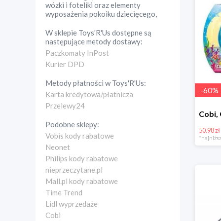
wózki i foteliki oraz elementy
wyposażenia pokoiku dziecięcego,
W sklepie
Toys'R'Us
dostępne są
następujące metody dostawy:
Paczkomaty InPost
Kurier DPD
Metody płatności w
Toys'R'Us
:
-
60
%
Karta kredytowa/płatnicza
Przelewy24
Podobne sklepy:
50.98 zł
Vobis kody rabatowe
*najniższ
Neonet
Philips kody rabatowe
nieprzeczytane.pl
Mall.pl kody rabatowe
Time Trend
Lidl wyprzedaże
Cobi