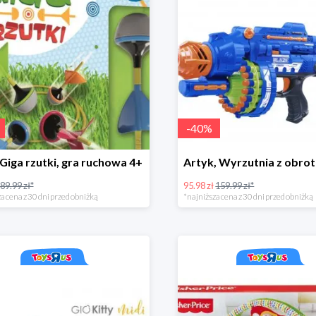
-
40
%
 Giga rzutki, gra ruchowa 4+
89.99 zł*
95.98 zł
159.99 zł*
a cena z 30 dni przed obniżką
*najniższa cena z 30 dni przed obniżką