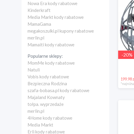
Nowa Era kody rabatowe
Kinderkraft
Media Markt kody rabatowe
MamaGama
megakoszulki.pl kupony rabatowe
merlin.pl
Mamaiti kody rabatowe
-
20
%
Popularne sklepy:
MomMe kody rabatowe
Natuli
Vobis kody rabatowe
199.98 z
Bezpieczna Rodzina
*najniższ
szafa-bobasa.pl kody rabatowe
Majaland Kownaty
tołpa. wyprzedaże
merlin.pl
4Home kody rabatowe
Media Markt
Erli kody rabatowe