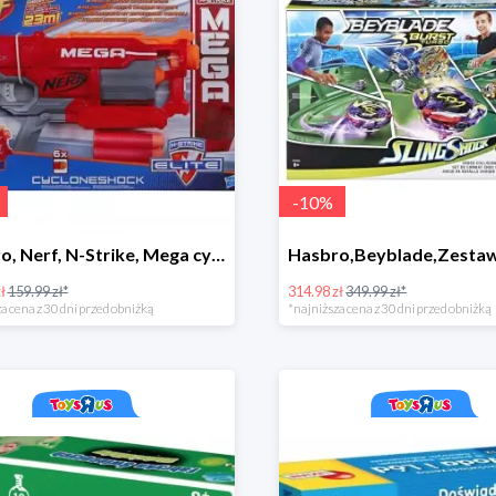
-
10
%
Hasbro, Nerf, N-Strike, Mega cyclon
ł
159.99 zł*
314.98 zł
349.99 zł*
a cena z 30 dni przed obniżką
*najniższa cena z 30 dni przed obniżką