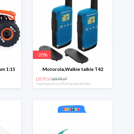
-
20
%
am 1:15
Motorola,Walkie talkie T42
135.97 zł
169.99 zł*
*najniższa cena z 30 dni przed obniżką