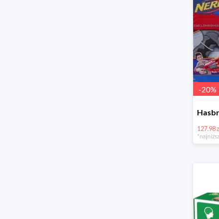
-
20
%
127.98 z
*najniższ