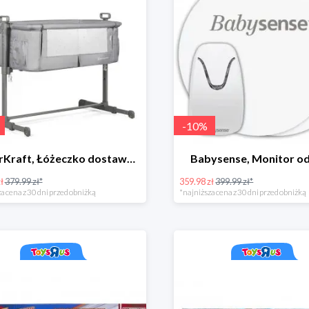
-
10
%
KinderKraft, Łóżeczko dostawne NESTE, szary
Babysense, Monitor o
ł
379.99 zł*
359.98 zł
399.99 zł*
a cena z 30 dni przed obniżką
*najniższa cena z 30 dni przed obniżką