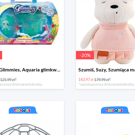
-
20
%
Cobi, Glimmies, Aquaria glimkwarium, różne rodzaje
125.99 zł*
143.97 zł
179.99 zł*
a cena z 30 dni przed obniżką
*najniższa cena z 30 dni przed obniżką