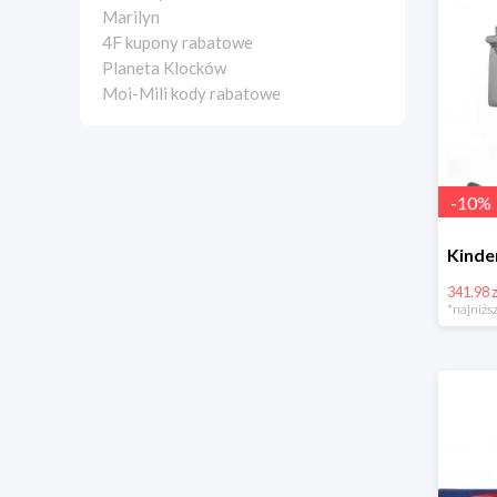
Marilyn
4F kupony rabatowe
Planeta Klocków
Moi-Mili kody rabatowe
-
10
%
341.98 z
*najniższ