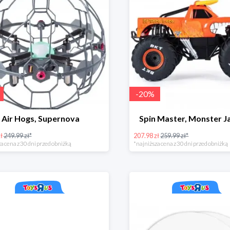
-
20
%
Air Hogs, Supernova
Spin Master, Monster J
ł
249.99 zł*
207.98 zł
259.99 zł*
a cena z 30 dni przed obniżką
*najniższa cena z 30 dni przed obniżką