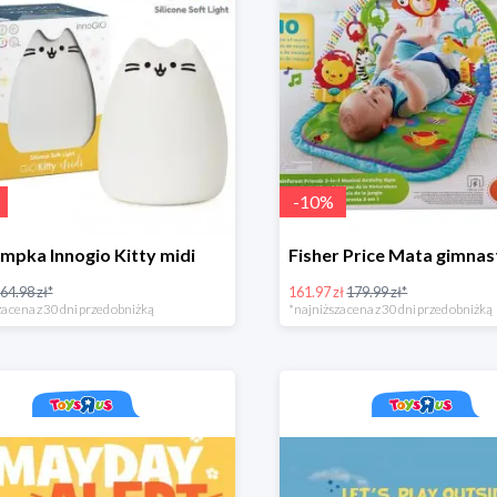
-
10
%
mpka Innogio Kitty midi
64.98 zł*
161.97 zł
179.99 zł*
a cena z 30 dni przed obniżką
*najniższa cena z 30 dni przed obniżką