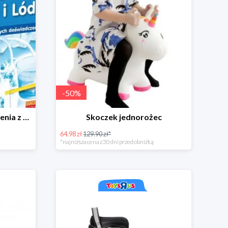
-
50
%
Mały Geniusz, Doświadczenia z wodą i lodem
Skoczek jednorożec
64.98 zł
129.90 zł*
*najniższa cena z 30 dni przed obniżką