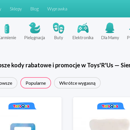
y
Sklepy
Blog
Wyprawka
armienie
Pielęgnacja
Buty
Elektronika
Dla Mamy
P
psze kody rabatowe i promocje w
Toys'R'Us
—
Sie
owsze
Popularne
Wkrótce wygasną