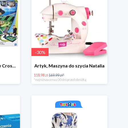
-
30
%
Hasbro,Beyblade,Zestaw Cross collision battle -35zł
Artyk, Maszyna do szycia Natalia
118.98 zł
169.99 zł*
*najniższa cena z 30 dni przed obniżką