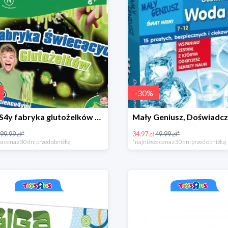
-
30
%
Trefl, S4y fabryka glutożelków głów duża
99.99 zł*
34.97 zł
49.99 zł*
a cena z 30 dni przed obniżką
*najniższa cena z 30 dni przed obniżką