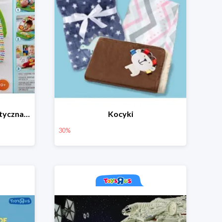
Fisher Price Mata gimnastyczna 3 w 1
Kocyki
30%