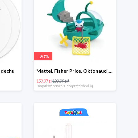
-
20
%
ddechu
Mattel, Fisher Price, Oktonauci, Pojazd ratunkowy pływak
159.97 zł
199.99 zł*
*najniższa cena z 30 dni przed obniżką