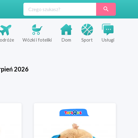
odróże
Wózki i foteliki
Dom
Sport
Usługi
rpień
2026