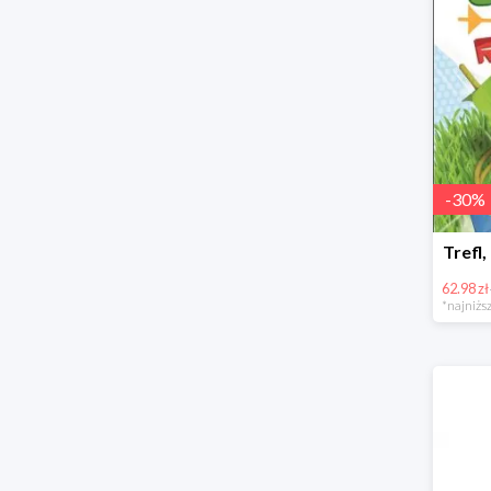
-
30
%
Trefl,
62.98 zł
*najniższ