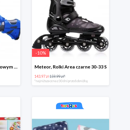
-
10
%
Artyk, Wyrzutnia z obrotowym bębenkiem ze strzałkami 40 sztuk
Meteor, Rolki Area czarne 30-33 S
143.97 zł
159.99 zł*
*najniższa cena z 30 dni przed obniżką