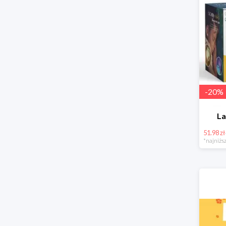
-
20
%
La
51.98 zł
*najniższ