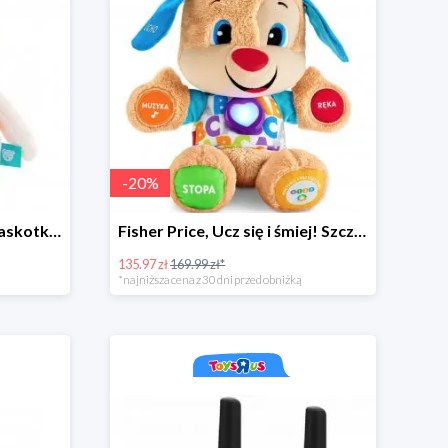
-
20
%
Szumiś, Suzy, Szumiąca maskotka z czujnikiem snu
Fisher Price, Ucz się i śmiej! Szczeniaczek Uczniaczek "Poziomy Nauki"
135.97 zł
169.99 zł*
*najniższa cena z 30 dni przed obniżką