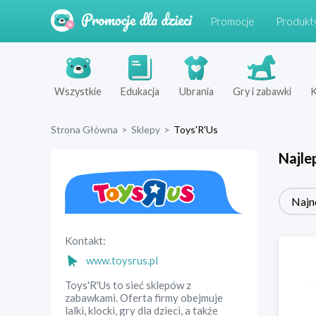
Promocje
Produkt
Wszystkie
Edukacja
Ubrania
Gry i zabawki
K
Strona Główna
>
Sklepy
>
Toys'R'Us
Najle
Najn
Kontakt:
www.toysrus.pl
Toys'R'Us to sieć sklepów z
zabawkami. Oferta firmy obejmuje
lalki, klocki, gry dla dzieci, a także