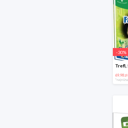
-
30
%
69.98 zł
*najniższ