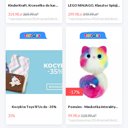
KinderKraft, Krzesełko do karmienia FINI
LEGO NINJAGO, Klasztor Spinjitzu 70670
314.98 zł
369.99 zł*
299.98 zł
349.99 zł*
*najniższa cena z 30 dni przed obniżką
*najniższa cena z 30 dni przed obniżką
-
17
%
Kocyki w Toys'R'Us do -35%
Pomsies - Maskotka interaktywna w super cenie
35%
99.98 zł
119.99 zł*
*najniższa cena z 30 dni przed obniżką