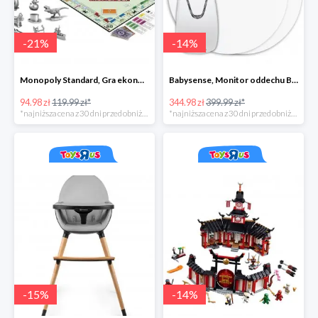
-
21
%
-
14
%
Monopoly Standard, Gra ekonomiczna 8+
Babysense, Monitor oddechu Babysense BS-7
94.98 zł
119.99 zł*
344.98 zł
399.99 zł*
*najniższa cena z 30 dni przed obniżką
*najniższa cena z 30 dni przed obniżką
-
15
%
-
14
%