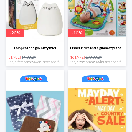
-
20
%
-
10
%
Lampka Innogio Kitty midi
Fisher Price Mata gimnastyczna 3 w 1
51.98 zł
64.98 zł*
161.97 zł
179.99 zł*
*najniższa cena z 30 dni przed obniżką
*najniższa cena z 30 dni przed obniżką