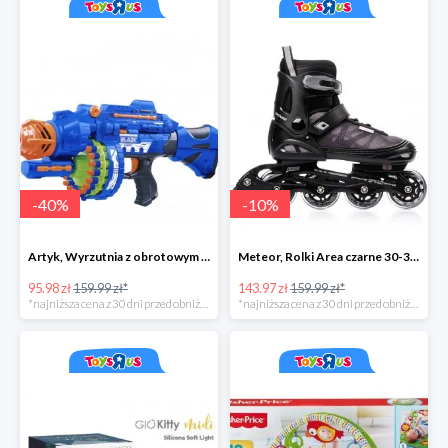
-
40
%
-
10
%
Artyk, Wyrzutnia z obrotowym bębenkiem ze strzałkami 40 sztuk
Meteor, Rolki Area czarne 30-33 S
95.98 zł
159.99 zł*
143.97 zł
159.99 zł*
*najniższa cena z 30 dni przed obniżką
*najniższa cena z 30 dni przed obniżką