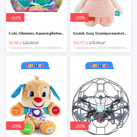
-
60
%
-
20
%
Cobi, Glimmies, Aquaria glimkwarium, różne rodzaje
Szumiś, Suzy, Szumiąca maskotka z czujnikiem snu
50.98 zł
125.99 zł*
143.97 zł
179.99 zł*
*najniższa cena z 30 dni przed obniżką
*najniższa cena z 30 dni przed obniżką
-
20
%
-
20
%