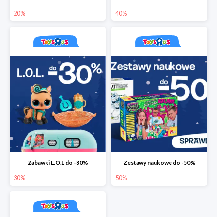
20%
40%
Zabawki L.O.L do -30%
Zestawy naukowe do -50%
30%
50%