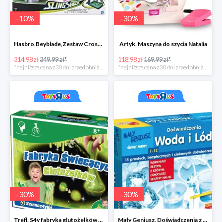
-
10
%
-
30
%
Hasbro,Beyblade,Zestaw Cross collision battle -35zł
Artyk, Maszyna do szycia Natalia
314.98 zł
349.99 zł*
118.98 zł
169.99 zł*
*najniższa cena z 30 dni przed obniżką
*najniższa cena z 30 dni przed obniżką
-
30
%
-
30
%
Trefl, S4y fabryka glutożelków głów duża
Mały Geniusz, Doświadczenia z wodą i lodem