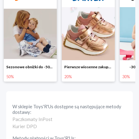
Pierwsze wiosenne zakupy -20%
-30% na wszystko!!
-40% n
20%
30%
40%
W sklepie
Toys'R'Us
dostępne są następujące metody
dostawy:
Paczkomaty InPost
Kurier DPD
Metody płatności w
Toys'R'Us
: