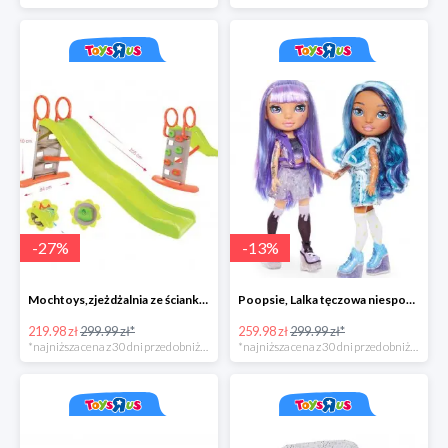
-
27
%
-
13
%
Mochtoys,zjeżdżalnia ze ścianką wspinaczkową
Poopsie, Lalka tęczowa niespodzianka
219.98 zł
299.99 zł*
259.98 zł
299.99 zł*
*najniższa cena z 30 dni przed obniżką
*najniższa cena z 30 dni przed obniżką