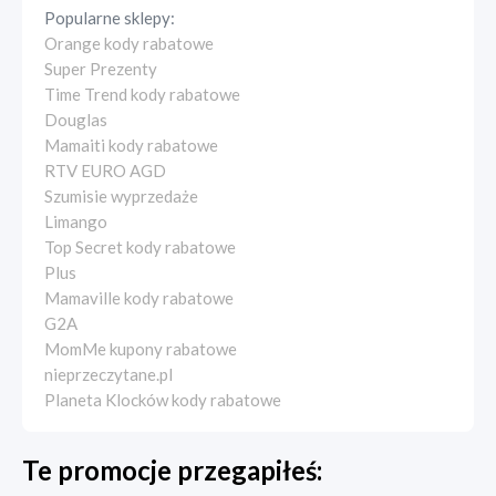
Popularne sklepy:
Orange kody rabatowe
Super Prezenty
Time Trend kody rabatowe
Douglas
Mamaiti kody rabatowe
RTV EURO AGD
Szumisie wyprzedaże
Limango
Top Secret kody rabatowe
Plus
Mamaville kody rabatowe
G2A
MomMe kupony rabatowe
nieprzeczytane.pl
Planeta Klocków kody rabatowe
Te promocje przegapiłeś: