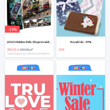
-
19
%
LEGO Hidden Side, Ekspres widmo
Kocyki do -35%
284.00 zł
349.00 zł*
35%
*najniższa cena z 30 dni przed obniżką