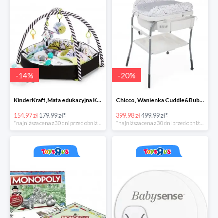
-
14
%
-
20
%
KinderKraft,Mata edukacyjna KKraft SmartPlay
Chicco, Wanienka Cuddle&Bubble z przewijakiem
154.97 zł
179.99 zł*
399.98 zł
499.99 zł*
*najniższa cena z 30 dni przed obniżką
*najniższa cena z 30 dni przed obniżką