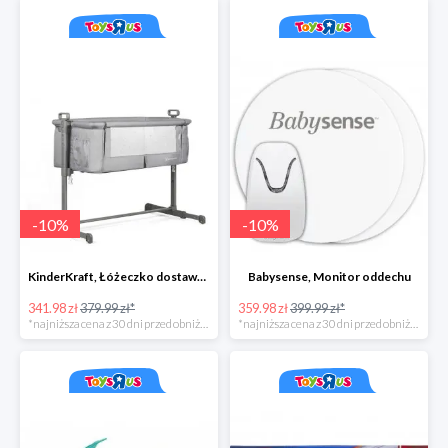
-
10
%
-
10
%
KinderKraft, Łóżeczko dostawne NESTE, szary
Babysense, Monitor oddechu
341.98 zł
379.99 zł*
359.98 zł
399.99 zł*
*najniższa cena z 30 dni przed obniżką
*najniższa cena z 30 dni przed obniżką