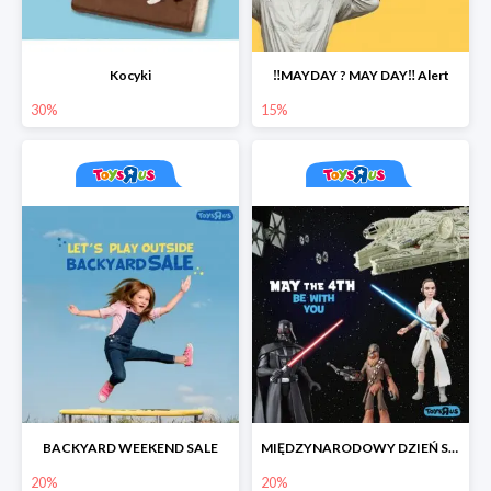
Kocyki
‼️MAYDAY ? MAY DAY‼️ Alert
30%
15%
BACKYARD WEEKEND SALE
MIĘDZYNARODOWY DZIEŃ STAR WARS
20%
20%