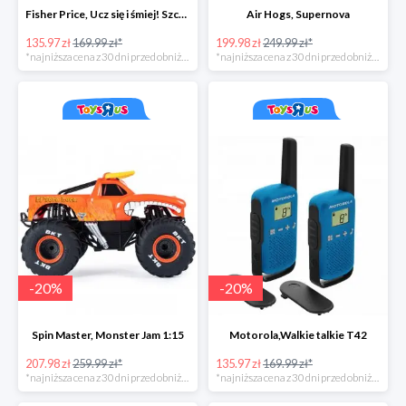
Fisher Price, Ucz się i śmiej! Szczeniaczek Uczniaczek "Poziomy Nauki"
Air Hogs, Supernova
135.97 zł
169.99 zł*
199.98 zł
249.99 zł*
*najniższa cena z 30 dni przed obniżką
*najniższa cena z 30 dni przed obniżką
-
20
%
-
20
%
Spin Master, Monster Jam 1:15
Motorola,Walkie talkie T42
207.98 zł
259.99 zł*
135.97 zł
169.99 zł*
*najniższa cena z 30 dni przed obniżką
*najniższa cena z 30 dni przed obniżką