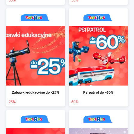
50%
50%
Zabawki edukacyjne do -25%
Psi patrol do -60%
25%
60%