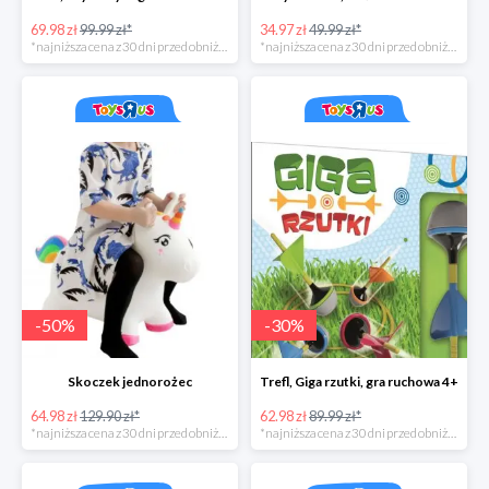
69.98 zł
99.99 zł*
34.97 zł
49.99 zł*
*najniższa cena z 30 dni przed obniżką
*najniższa cena z 30 dni przed obniżką
-
50
%
-
30
%
Skoczek jednorożec
Trefl, Giga rzutki, gra ruchowa 4+
64.98 zł
129.90 zł*
62.98 zł
89.99 zł*
*najniższa cena z 30 dni przed obniżką
*najniższa cena z 30 dni przed obniżką