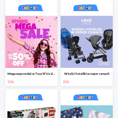
Mega wyprzedaż w Toys'R'Us do -50%
Wózki i foteliki w super cenach
50%
20%