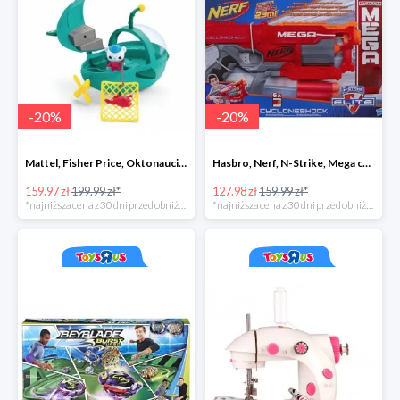
-
20
%
-
20
%
Mattel, Fisher Price, Oktonauci, Pojazd ratunkowy pływak
Hasbro, Nerf, N-Strike, Mega cyclon
159.97 zł
199.99 zł*
127.98 zł
159.99 zł*
*najniższa cena z 30 dni przed obniżką
*najniższa cena z 30 dni przed obniżką