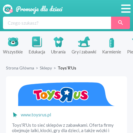
Promocje
Produkty
Sklepy
Wszystkie
Edukacja
Ubrania
Gry i zabawki
Karmienie
Pie
Blog
Strona Główna
>
Sklepy
>
Toys'R'Us
Wyprawka
www.toysrus.pl
Toys'R'Us to sieć sklepów z zabawkami. Oferta firmy
obejmuje lalki, klocki, gry dla dzieci, a także wózki i