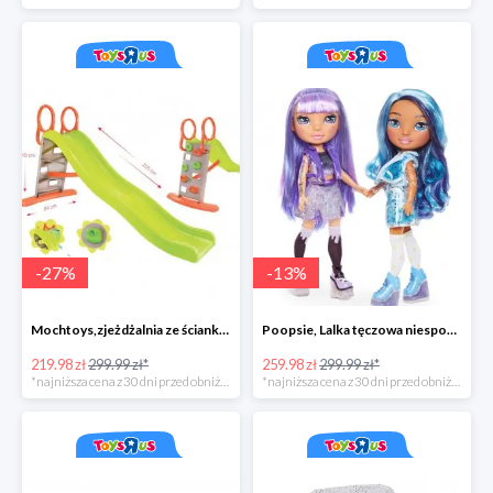
-
27
%
-
13
%
Mochtoys,zjeżdżalnia ze ścianką wspinaczkową
Poopsie, Lalka tęczowa niespodzianka
219.98 zł
299.99 zł*
259.98 zł
299.99 zł*
*najniższa cena z 30 dni przed obniżką
*najniższa cena z 30 dni przed obniżką