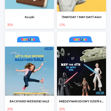
Kocyki
‼️MAYDAY ? MAY DAY‼️ Alert
30%
15%
BACKYARD WEEKEND SALE
MIĘDZYNARODOWY DZIEŃ STAR WARS
20%
20%