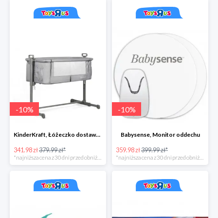
-
10
%
-
10
%
KinderKraft, Łóżeczko dostawne NESTE, szary
Babysense, Monitor oddechu
341.98 zł
379.99 zł*
359.98 zł
399.99 zł*
*najniższa cena z 30 dni przed obniżką
*najniższa cena z 30 dni przed obniżką