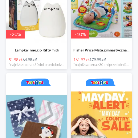
-
20
%
-
10
%
Lampka Innogio Kitty midi
Fisher Price Mata gimnastyczna 3 w 1
51.98 zł
64.98 zł*
161.97 zł
179.99 zł*
*najniższa cena z 30 dni przed obniżką
*najniższa cena z 30 dni przed obniżką