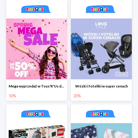
Mega wyprzedaż w Toys'R'Us do -50%
Wózki i foteliki w super cenach
50%
20%