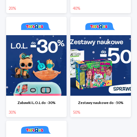
20%
40%
Zabawki L.O.L do -30%
Zestawy naukowe do -50%
30%
50%