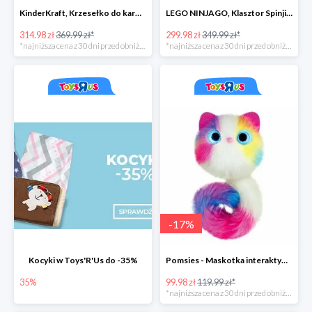
KinderKraft, Krzesełko do karmienia FINI
LEGO NINJAGO, Klasztor Spinjitzu 70670
314.98 zł
369.99 zł*
299.98 zł
349.99 zł*
*najniższa cena z 30 dni przed obniżką
*najniższa cena z 30 dni przed obniżką
-
17
%
Kocyki w Toys'R'Us do -35%
Pomsies - Maskotka interaktywna w super cenie
35%
99.98 zł
119.99 zł*
*najniższa cena z 30 dni przed obniżką