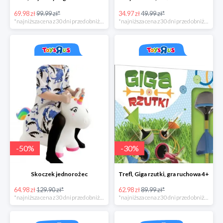
69.98 zł
99.99 zł*
34.97 zł
49.99 zł*
*najniższa cena z 30 dni przed obniżką
*najniższa cena z 30 dni przed obniżką
-
50
%
-
30
%
Skoczek jednorożec
Trefl, Giga rzutki, gra ruchowa 4+
64.98 zł
129.90 zł*
62.98 zł
89.99 zł*
*najniższa cena z 30 dni przed obniżką
*najniższa cena z 30 dni przed obniżką