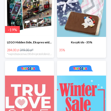
-
19
%
LEGO Hidden Side, Ekspres widmo
Kocyki do -35%
284.00 zł
349.00 zł*
35%
*najniższa cena z 30 dni przed obniżką