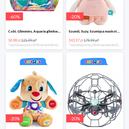
-
60
%
-
20
%
Cobi, Glimmies, Aquaria glimkwarium, różne rodzaje
Szumiś, Suzy, Szumiąca maskotka z czujnikiem snu
50.98 zł
125.99 zł*
143.97 zł
179.99 zł*
*najniższa cena z 30 dni przed obniżką
*najniższa cena z 30 dni przed obniżką
-
20
%
-
20
%