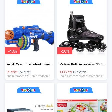
-
40
%
-
10
%
Artyk, Wyrzutnia z obrotowym bębenkiem ze strzałkami 40 sztuk
Meteor, Rolki Area czarne 30-33 S
95.98 zł
159.99 zł*
143.97 zł
159.99 zł*
*najniższa cena z 30 dni przed obniżką
*najniższa cena z 30 dni przed obniżką