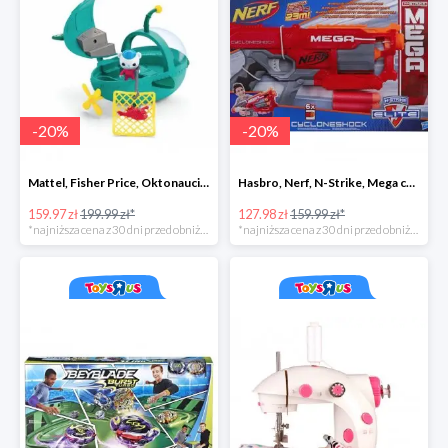
-
20
%
-
20
%
Mattel, Fisher Price, Oktonauci, Pojazd ratunkowy pływak
Hasbro, Nerf, N-Strike, Mega cyclon
159.97 zł
199.99 zł*
127.98 zł
159.99 zł*
*najniższa cena z 30 dni przed obniżką
*najniższa cena z 30 dni przed obniżką