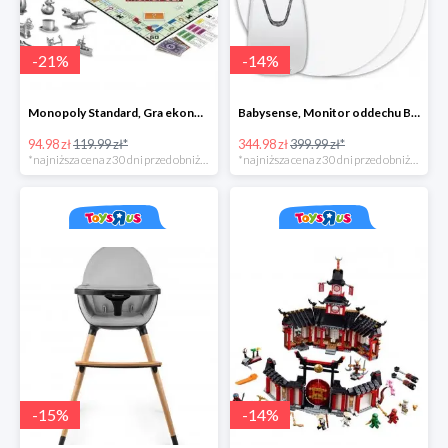
-
21
%
-
14
%
Monopoly Standard, Gra ekonomiczna 8+
Babysense, Monitor oddechu Babysense BS-7
94.98 zł
119.99 zł*
344.98 zł
399.99 zł*
*najniższa cena z 30 dni przed obniżką
*najniższa cena z 30 dni przed obniżką
-
15
%
-
14
%