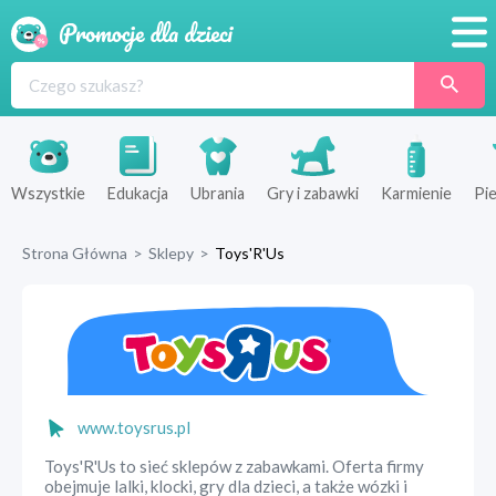
Promocje
Produkty
Sklepy
Wszystkie
Edukacja
Ubrania
Gry i zabawki
Karmienie
Pie
Blog
Strona Główna
>
Sklepy
>
Toys'R'Us
Wyprawka
www.toysrus.pl
Toys'R'Us to sieć sklepów z zabawkami. Oferta firmy
obejmuje lalki, klocki, gry dla dzieci, a także wózki i