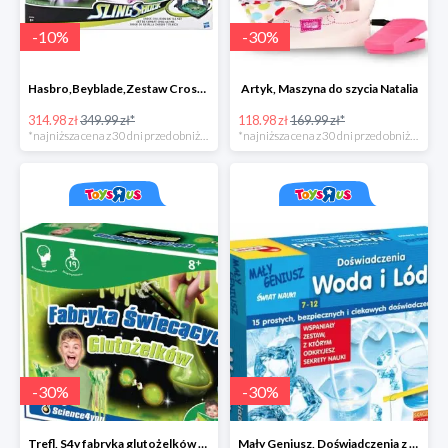
-
10
%
-
30
%
Hasbro,Beyblade,Zestaw Cross collision battle -35zł
Artyk, Maszyna do szycia Natalia
314.98 zł
349.99 zł*
118.98 zł
169.99 zł*
*najniższa cena z 30 dni przed obniżką
*najniższa cena z 30 dni przed obniżką
-
30
%
-
30
%
Trefl, S4y fabryka glutożelków głów duża
Mały Geniusz, Doświadczenia z wodą i lodem