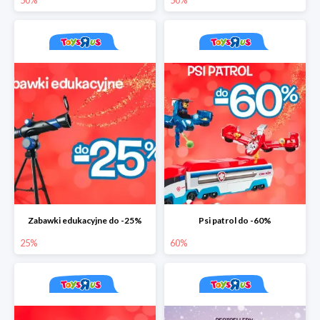
50%
50%
Zabawki edukacyjne do -25%
Psi patrol do -60%
25%
60%