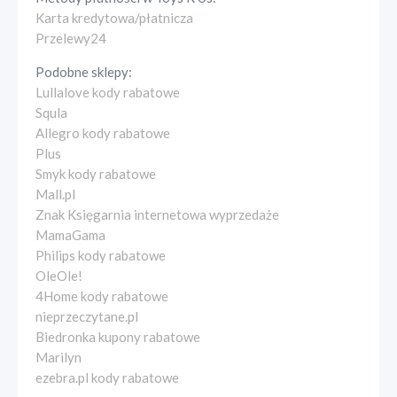
Karta kredytowa/płatnicza
Przelewy24
Podobne sklepy:
Lullalove kody rabatowe
Squla
Allegro kody rabatowe
Plus
Smyk kody rabatowe
Mall.pl
Znak Księgarnia internetowa wyprzedaże
MamaGama
Philips kody rabatowe
OleOle!
4Home kody rabatowe
nieprzeczytane.pl
Biedronka kupony rabatowe
Marilyn
ezebra.pl kody rabatowe