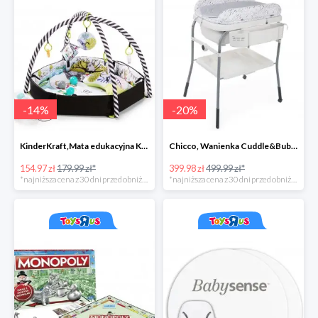
-
14
%
-
20
%
KinderKraft,Mata edukacyjna KKraft SmartPlay
Chicco, Wanienka Cuddle&Bubble z przewijakiem
154.97 zł
179.99 zł*
399.98 zł
499.99 zł*
*najniższa cena z 30 dni przed obniżką
*najniższa cena z 30 dni przed obniżką