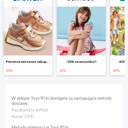
-30% na wszystko!!
-40% na drugą sztukę
Wiosenn
30%
40%
25%
W sklepie
Toys'R'Us
dostępne są następujące metody
dostawy:
Paczkomaty InPost
Kurier DPD
Metody płatności w
Toys'R'Us
: