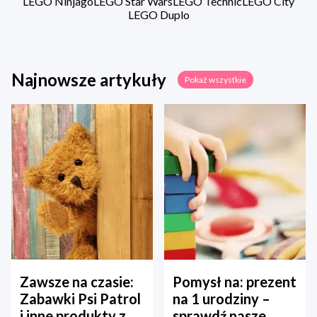
LEGO Ninjago
LEGO Star Wars
LEGO Technic
LEGO City
LEGO Duplo
Najnowsze artykuły
Pokaż wszystkie
Zawsze na czasie:
Pomysł na: prezent
Zabawki Psi Patrol
na 1 urodziny –
i inne produkty z
sprawdź nasze