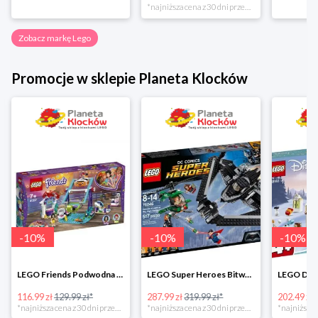
*najniższa cena z 30 dni przed obniżką
Zobacz markę Lego
Promocje w sklepie Planeta Klocków
-
10
%
-
10
%
-
10
%
LEGO Friends Podwodna Frajda w super cenie
LEGO Super Heroes Bitwa powietrzna w super cenie
116.99 zł
129.99 zł*
287.99 zł
319.99 zł*
202.49 zł
*najniższa cena z 30 dni przed obniżką
*najniższa cena z 30 dni przed obniżką