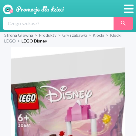
Promocje
Strona Główna
>
Produkty
>
Gry i zabawki
>
Klocki
>
Klocki
Produkty
LEGO
>
LEGO Disney
Sklepy
Blog
Wyprawka