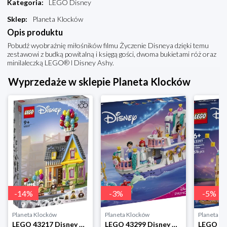
Kategoria
:
LEGO Disney
Sklep
:
Planeta Klocków
Opis produktu
Pobudź wyobraźnię miłośników filmu Życzenie Disneya dzięki temu
zestawowi z budką powitalną i księgą gości, dwoma bukietami róż oraz
minilaleczką LEGO® ǀ Disney Ashy.
Wyprzedaże w sklepie Planeta Klocków
-
14
%
-
3
%
-
5
%
Planeta Klocków
Planeta Klocków
Planeta K
LEGO 43217 Disney Dom z filmu „Odlot” Lego
LEGO 43299 Disney Animation Królewska łódź weselna Arielki Lego