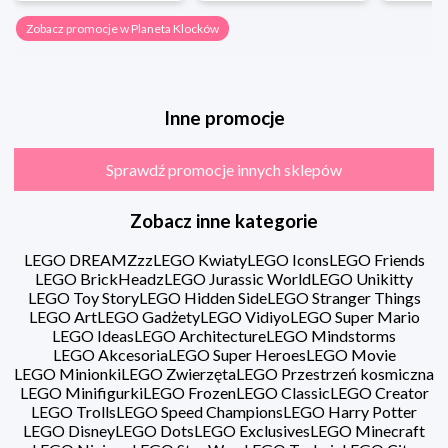
Zobacz promocje w Planeta Klocków
Inne promocje
Sprawdź promocje innych sklepów
Zobacz inne kategorie
LEGO DREAMZzz
LEGO Kwiaty
LEGO Icons
LEGO Friends
LEGO BrickHeadz
LEGO Jurassic World
LEGO Unikitty
LEGO Toy Story
LEGO Hidden Side
LEGO Stranger Things
LEGO Art
LEGO Gadżety
LEGO Vidiyo
LEGO Super Mario
LEGO Ideas
LEGO Architecture
LEGO Mindstorms
LEGO Akcesoria
LEGO Super Heroes
LEGO Movie
LEGO Minionki
LEGO Zwierzęta
LEGO Przestrzeń kosmiczna
LEGO Minifigurki
LEGO Frozen
LEGO Classic
LEGO Creator
LEGO Trolls
LEGO Speed Champions
LEGO Harry Potter
LEGO Disney
LEGO Dots
LEGO Exclusives
LEGO Minecraft