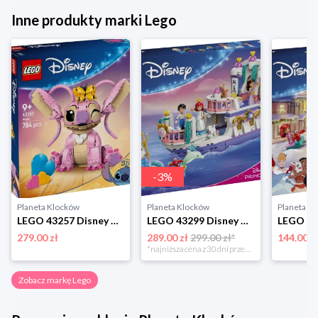
Inne produkty marki Lego
-
3
%
Planeta Klocków
Planeta Klocków
Planeta K
LEGO 43257 Disney Andzia Lego
LEGO 43299 Disney Animation Królewska łódź weselna Arielki Lego
279.00 zł
289.00 zł
299.00 zł*
144.00 z
*najniższa cena z 30 dni przed obniżką
Zobacz markę Lego