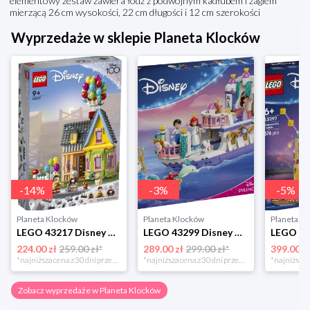
elementowy zestaw zawiera łódź z podwójnym kadłubem i żaglem
mierzącą 26 cm wysokości, 22 cm długości i 12 cm szerokości
Wyprzedaże w sklepie Planeta Klocków
-
14
%
-
3
%
-
5
%
Planeta Klocków
Planeta Klocków
Planeta K
LEGO 43217 Disney Dom z filmu „Odlot” Lego
LEGO 43299 Disney Animation Królewska łódź weselna Arielki Lego
224.00 zł
259.00 zł*
289.00 zł
299.00 zł*
399.00 z
*najniższa cena z 30 dni przed obniżką
*najniższa cena z 30 dni przed obniżką
Zobacz wyprzedaże w Planeta Klocków