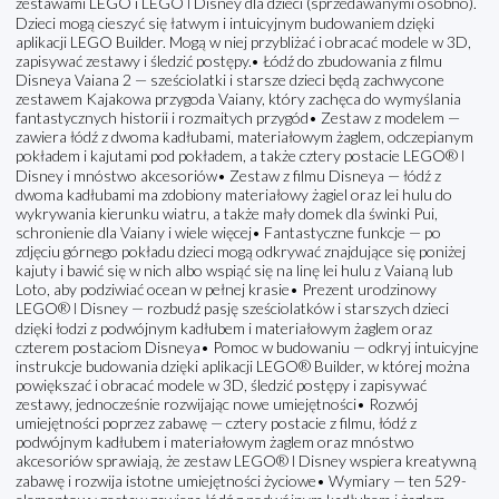
zestawami LEGO i LEGO ǀ Disney dla dzieci (sprzedawanymi osobno).
Dzieci mogą cieszyć się łatwym i intuicyjnym budowaniem dzięki
aplikacji LEGO Builder. Mogą w niej przybliżać i obracać modele w 3D,
zapisywać zestawy i śledzić postępy.• Łódź do zbudowania z filmu
Disneya Vaiana 2 — sześciolatki i starsze dzieci będą zachwycone
zestawem Kajakowa przygoda Vaiany, który zachęca do wymyślania
fantastycznych historii i rozmaitych przygód• Zestaw z modelem —
zawiera łódź z dwoma kadłubami, materiałowym żaglem, odczepianym
pokładem i kajutami pod pokładem, a także cztery postacie LEGO® ǀ
Disney i mnóstwo akcesoriów• Zestaw z filmu Disneya — łódź z
dwoma kadłubami ma zdobiony materiałowy żagiel oraz lei hulu do
wykrywania kierunku wiatru, a także mały domek dla świnki Pui,
schronienie dla Vaiany i wiele więcej• Fantastyczne funkcje — po
zdjęciu górnego pokładu dzieci mogą odkrywać znajdujące się poniżej
kajuty i bawić się w nich albo wspiąć się na linę lei hulu z Vaianą lub
Loto, aby podziwiać ocean w pełnej krasie• Prezent urodzinowy
LEGO® ǀ Disney — rozbudź pasję sześciolatków i starszych dzieci
dzięki łodzi z podwójnym kadłubem i materiałowym żaglem oraz
czterem postaciom Disneya• Pomoc w budowaniu — odkryj intuicyjne
instrukcje budowania dzięki aplikacji LEGO® Builder, w której można
powiększać i obracać modele w 3D, śledzić postępy i zapisywać
zestawy, jednocześnie rozwijając nowe umiejętności• Rozwój
umiejętności poprzez zabawę — cztery postacie z filmu, łódź z
podwójnym kadłubem i materiałowym żaglem oraz mnóstwo
akcesoriów sprawiają, że zestaw LEGO® ǀ Disney wspiera kreatywną
zabawę i rozwija istotne umiejętności życiowe• Wymiary — ten 529-