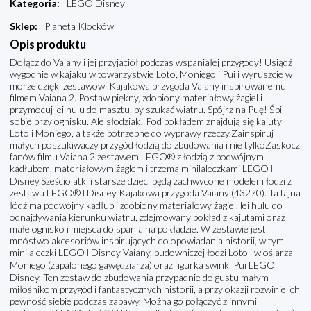
Kategoria
:
LEGO Disney
Sklep
:
Planeta Klocków
Opis produktu
Dołącz do Vaiany i jej przyjaciół podczas wspaniałej przygody! Usiądź
wygodnie w kajaku w towarzystwie Loto, Moniego i Pui i wyruszcie w
morze dzięki zestawowi Kajakowa przygoda Vaiany inspirowanemu
filmem Vaiana 2. Postaw piękny, zdobiony materiałowy żagiel i
przymocuj lei hulu do masztu, by szukać wiatru. Spójrz na Puę! Śpi
sobie przy ognisku. Ale słodziak! Pod pokładem znajdują się kajuty
Loto i Moniego, a także potrzebne do wyprawy rzeczy.Zainspiruj
małych poszukiwaczy przygód łodzią do zbudowania i nie tylkoZaskocz
fanów filmu Vaiana 2 zestawem LEGO® z łodzią z podwójnym
kadłubem, materiałowym żaglem i trzema minilaleczkami LEGO ǀ
Disney.Sześciolatki i starsze dzieci będą zachwycone modelem łodzi z
zestawu LEGO® ǀ Disney Kajakowa przygoda Vaiany (43270). Ta fajna
łódź ma podwójny kadłub i zdobiony materiałowy żagiel, lei hulu do
odnajdywania kierunku wiatru, zdejmowany pokład z kajutami oraz
małe ognisko i miejsca do spania na pokładzie. W zestawie jest
mnóstwo akcesoriów inspirujących do opowiadania historii, w tym
minilaleczki LEGO ǀ Disney Vaiany, budowniczej łodzi Loto i wioślarza
Moniego (zapalonego gawędziarza) oraz figurka świnki Pui LEGO ǀ
Disney. Ten zestaw do zbudowania przypadnie do gustu małym
miłośnikom przygód i fantastycznych historii, a przy okazji rozwinie ich
pewność siebie podczas zabawy. Można go połączyć z innymi