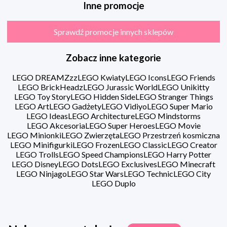
Inne promocje
Sprawdź promocje innych sklepów
Zobacz inne kategorie
LEGO DREAMZzz
LEGO Kwiaty
LEGO Icons
LEGO Friends
LEGO BrickHeadz
LEGO Jurassic World
LEGO Unikitty
LEGO Toy Story
LEGO Hidden Side
LEGO Stranger Things
LEGO Art
LEGO Gadżety
LEGO Vidiyo
LEGO Super Mario
LEGO Ideas
LEGO Architecture
LEGO Mindstorms
LEGO Akcesoria
LEGO Super Heroes
LEGO Movie
LEGO Minionki
LEGO Zwierzęta
LEGO Przestrzeń kosmiczna
LEGO Minifigurki
LEGO Frozen
LEGO Classic
LEGO Creator
LEGO Trolls
LEGO Speed Champions
LEGO Harry Potter
LEGO Disney
LEGO Dots
LEGO Exclusives
LEGO Minecraft
LEGO Ninjago
LEGO Star Wars
LEGO Technic
LEGO City
LEGO Duplo