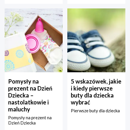
Pomysły na
5 wskazówek, jakie
prezent na Dzień
i kiedy pierwsze
Dziecka –
buty dla dziecka
nastolatkowie i
wybrać
maluchy
Pierwsze buty dla dziecka
Pomysły na prezent na
Dzień Dziecka