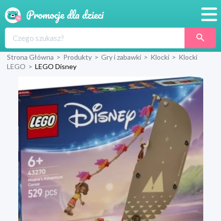
Promocje
Strona Główna
>
Produkty
>
Gry i zabawki
>
Klocki
>
Klocki
Produkty
LEGO
>
LEGO Disney
Sklepy
Blog
Wyprawka