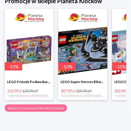
Promocje w sklepie Planeta Klocków
-
10
%
-
10
%
-
10
%
LEGO Friends Podwodna Frajda w super cenie
LEGO Super Heroes Bitwa powietrzna w super cenie
116.99 zł
129.99 zł*
287.99 zł
319.99 zł*
202.49 zł
*najniższa cena z 30 dni przed obniżką
*najniższa cena z 30 dni przed obniżką
Zobacz promocje w Planeta Klocków