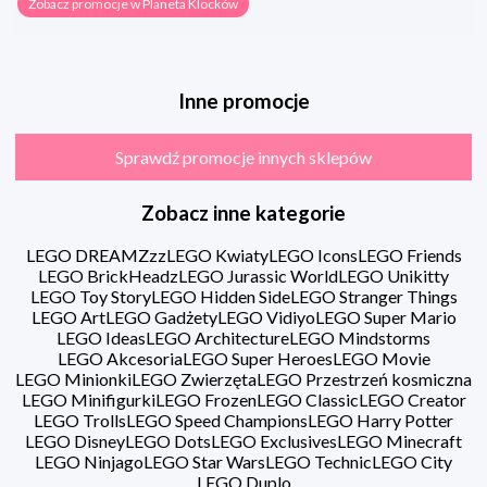
Zobacz promocje w Planeta Klocków
Inne promocje
Sprawdź promocje innych sklepów
Zobacz inne kategorie
LEGO DREAMZzz
LEGO Kwiaty
LEGO Icons
LEGO Friends
LEGO BrickHeadz
LEGO Jurassic World
LEGO Unikitty
LEGO Toy Story
LEGO Hidden Side
LEGO Stranger Things
LEGO Art
LEGO Gadżety
LEGO Vidiyo
LEGO Super Mario
LEGO Ideas
LEGO Architecture
LEGO Mindstorms
LEGO Akcesoria
LEGO Super Heroes
LEGO Movie
LEGO Minionki
LEGO Zwierzęta
LEGO Przestrzeń kosmiczna
LEGO Minifigurki
LEGO Frozen
LEGO Classic
LEGO Creator
LEGO Trolls
LEGO Speed Champions
LEGO Harry Potter
LEGO Disney
LEGO Dots
LEGO Exclusives
LEGO Minecraft
LEGO Ninjago
LEGO Star Wars
LEGO Technic
LEGO City
LEGO Duplo