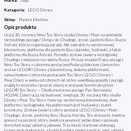
Marka
:
Lego
Kategoria
:
LEGO Disney
Sklep
:
Planeta Klocków
Opis produktu
Uczcij 30. rocznicę filmu Toy Story studia Disney i Pixar na pokładzie
niezwykłego pociągu! Dołącz do Chudego, Jessie, pasterki Bou i Buzza
Astrala, którzy organizują paradę. Nie zabrakło tu westernowej
lokomotywy, platformy dla pasterki Bou i jejowiec, huśtawki, a także
platformy dla Buzza Astrala. Ponadto zestaw zawiera wyścigówkę
Chudego z miejscem na rakietę Buzza. Proszę wsiadać!Fajny pociąg z
filmu Toy Story z czterema postaciamiPodaruj dzieciom i fanom ten
zestaw LEGO® ǀ Disney z lokomotywą, dwiema platformami,
samochodem i czterema postaciami Toy Story LEGO ǀ Disney i
Pixar.Dzieci w wieku od czterech lat, które uwielbiają pojazdy i pociągi,
znajdą to wszystko i jeszcze więcej w zestawie konstrukcyjnym
LEGO® Toy Story — Okolicznościowy pociąg i Pan Sterowany
(43264). Dzieci uczą się budować, świętując 30. rocznicę hitu studia
Disney i Pixar Toy Story i tworząc westernową lokomotywę, dwie
platformy i wyścigówkę. Na platformach jest huśtawka i statek
kosmiczny. Zestaw zawiera cztery postacie LEGO ǀ Disney i Pixar:
Chudego, Jessie, pasterkę Bou i Buzza Astrala. Ten zestaw to świetny
pomysł na prezent, który zwiększa pewność siebie dzieci i pozwala
dorosłym wziąć udział w zabawie. Trzy klocki startowe ułatwiają
rozpoczęcie budowania, a każda torebka zawiera postać, więc zabawa