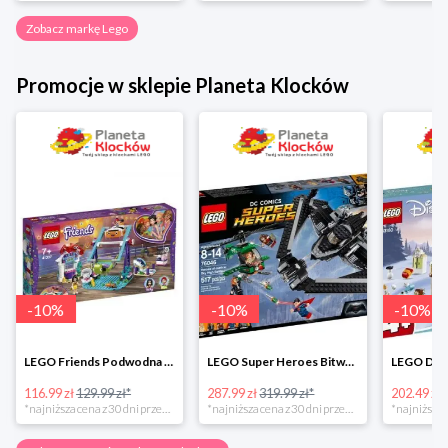
Zobacz markę Lego
Promocje w sklepie Planeta Klocków
-
10
%
-
10
%
-
10
%
LEGO Friends Podwodna Frajda w super cenie
LEGO Super Heroes Bitwa powietrzna w super cenie
116.99 zł
129.99 zł*
287.99 zł
319.99 zł*
202.49 zł
*najniższa cena z 30 dni przed obniżką
*najniższa cena z 30 dni przed obniżką