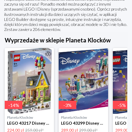
zaczyna się od razu! Ponadto model można połączyć z innymi
zestawami LEGO ǀ Disney (sprzedawanymi osobno). Oprócz prostych
ilustrowanych instrukcji dla dzieci uczących się czytać, w aplikacji
LEGO Builder dostępne są proste, intuicyjne instrukcje i narzędzia,
dzięki którym dzieci mogą powiększać, obracać modele w 3D i nie tylko.
Zestaw zawiera 206 elementów.
Wyprzedaże w sklepie Planeta Klocków
-
14
%
-
3
%
-
5
%
Planeta Klocków
Planeta Klocków
Planeta K
LEGO 43217 Disney Dom z filmu „Odlot” Lego
LEGO 43299 Disney Animation Królewska łódź weselna Arielki Lego
224.00 zł
259.00 zł*
289.00 zł
299.00 zł*
399.00 z