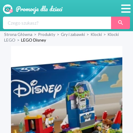
Promocje
Strona Główna
>
Produkty
>
Gry i zabawki
>
Klocki
>
Klocki
Produkty
LEGO
>
LEGO Disney
Sklepy
Blog
Wyprawka