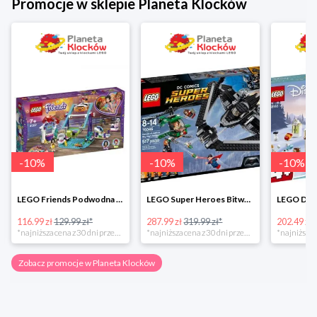
Promocje w sklepie Planeta Klocków
-
10
%
-
10
%
-
10
%
LEGO Friends Podwodna Frajda w super cenie
LEGO Super Heroes Bitwa powietrzna w super cenie
116.99 zł
129.99 zł*
287.99 zł
319.99 zł*
202.49 zł
*najniższa cena z 30 dni przed obniżką
*najniższa cena z 30 dni przed obniżką
Zobacz promocje w Planeta Klocków