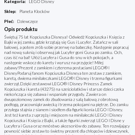
Kategoria
:
LEGO Disney
Sklep
:
Planeta Klocków
Płeć
:
Dziewczęce
Opis produktu
Świętuj 75 lat Kopciuszka Disneya! Odwiedź Kopciuszka i Księcia z
Bajki w jej zamku, gdzie krzątają się Gus i Lucyfer. Zatańcz w sali
balowej, a potem zrób sobie przerwę na babeczkę. Następnie popracuj
nad nową suknią i obserwuj jak Lucyfer goni Gusa po zamku. Och,
czas iść na bal! Ułóż Lucyfera i Gusa do snu w ich pokojach, a
następnie wskocz do karety i wyrusz na przyjęcie! Miłej
zabawy!Prezent z zamkiem i czterema postaciami LEGO® ǀ
DisneyPodaruj fanom Kopciuszka Disneya ten zestaw z zamkiem,
karetą, dwiema minilaleczkami LEGO® ǀ Disney i trzema figurkami
zwierząt.Dzięki zestawowi LEGO® ǀ Disney Princess Zamek
Kopciuszka i kareta (43275) na sześciolatków i starsze dzieci czeka
niekończąca się zabawa i wspaniałe przygody. Zawiera on
dwupoziomowy zamek do zbudowania z salą balową z obrotową
podłogą, pracowniąkrawiecką i trzema pokojami na piętrze. Do zamku
przylega stajnia z sianem i siodłem dla figurki konia LEGO ǀ Disney.
Jest też kareta z uprzężą i miejscem na minilaleczki LEGO ǀ Disney
Kopciuszka i Księcia z Bajki, a także figurki zwierząt LEGO ǀ Disne y
Lucyfera i Gusa oraz mnóstwo akcesoriów do zabawy. Ten rozwijający
pewność siebie zestaw to świetny prezent dla chłopców i dziewczynek,