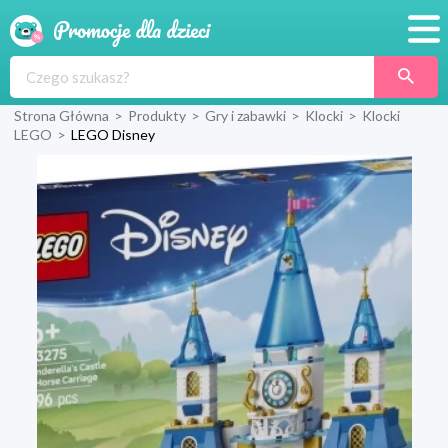
Promocje
Strona Główna
>
Produkty
>
Gry i zabawki
>
Klocki
>
Klocki
Produkty
LEGO
>
LEGO Disney
Sklepy
Blog
Wyprawka