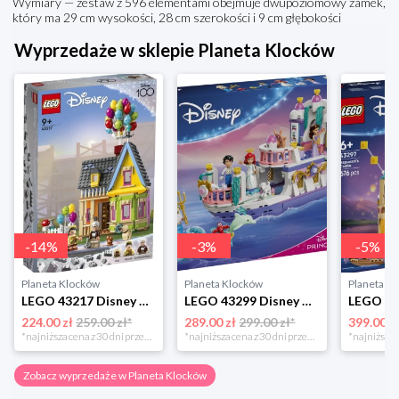
Wymiary — zestaw z 596 elementami obejmuje dwupoziomowy zamek,
który ma 29 cm wysokości, 28 cm szerokości i 9 cm głębokości
Wyprzedaże w sklepie Planeta Klocków
-
14
%
-
3
%
-
5
%
Planeta Klocków
Planeta Klocków
Planeta K
LEGO 43217 Disney Dom z filmu „Odlot” Lego
LEGO 43299 Disney Animation Królewska łódź weselna Arielki Lego
224.00 zł
259.00 zł*
289.00 zł
299.00 zł*
399.00 z
*najniższa cena z 30 dni przed obniżką
*najniższa cena z 30 dni przed obniżką
Zobacz wyprzedaże w Planeta Klocków