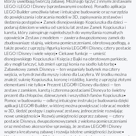
którzy uwielbiają twórczą zabawę. Można go łączyć z innymi zestawami
LEGO i LEGO ǀ Disney (sprzedawanymi osobno). Ponadto aplikacja
LEGO Builder umożliwia łatwe i intuicyjne budowanie oraz narzędzia
do powiększania i obracania modeli w 3D, zapisywania zestawów i
śledzenia postępów.• Zamek disnejowskiego Kopciuszka dla dzieci —
podaruj dzieciom w wieku od sześciu lat zestaw Zamek Kopciuszka i
kareta, który zainspiruje najmłodszych do wymyślania rozmaitych
opowieści• Zestaw z modelem — zawiera dwupoziomowy zamek do
zbudowaniaze stajnią, wieloma pomieszczeniami, obrotową podłogą, a
także powóz z uprzężą i figurką konia LEGO® ǀ Disney, cztery postacie
LEGO ǀ Disney i wiele więcej• Ciekawe funkcje — umieść
disnejowskiego Kopciuszka i Księcia z Bajki na obrotowym parkiecie,
ab y mogli tańczyć, lub zmień uprząż konia na siodło lub torbę•
Zabawkowy zamek Disneya — ten wspaniały budynek ma cztery
wejścia, w tym drzwi dla myszy i okno dla Lucyfera. W środku można
znaleźć suknię Kopciuszka, koronę i różdżkę, karetę z uprzężąi złotymi
elementami i nie tylko• Prezent LEGO® ǀ Disney dla dzieci — ten
zestaw z zamkiem, karetą i czterema postaciami Disneya to świetny
prezent dla chłopców, dziewczynek i wszystkich fanów Kopciuszka•
Pomoc w budowaniu — odkryj intuicyjne instrukcj e budowania dzięki
aplikacji LEGO® Builder, w której można powiększać i obracać modele
w 3D, śledzić postępy i zapisywać zestawy, jednocześnie rozwijając
nowe umiejętności• Rozwój umiejętności poprzez zabawę — cztery
postacie Disneya, dwupoziomowyzamek z wieloma pomieszczeniami
oraz mnóstwo akcesoriów sprawiają, że zestaw LEGO® ǀ Disney
wspiera kreatywną zabawę i rozwija istotne umiejętności życiowe•