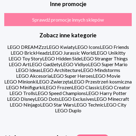
Inne promocje
Sprawdź promocje innych sklepów
Zobacz inne kategorie
LEGO DREAMZzz
LEGO Kwiaty
LEGO Icons
LEGO Friends
LEGO BrickHeadz
LEGO Jurassic World
LEGO Unikitty
LEGO Toy Story
LEGO Hidden Side
LEGO Stranger Things
LEGO Art
LEGO Gadżety
LEGO Vidiyo
LEGO Super Mario
LEGO Ideas
LEGO Architecture
LEGO Mindstorms
LEGO Akcesoria
LEGO Super Heroes
LEGO Movie
LEGO Minionki
LEGO Zwierzęta
LEGO Przestrzeń kosmiczna
LEGO Minifigurki
LEGO Frozen
LEGO Classic
LEGO Creator
LEGO Trolls
LEGO Speed Champions
LEGO Harry Potter
LEGO Disney
LEGO Dots
LEGO Exclusives
LEGO Minecraft
LEGO Ninjago
LEGO Star Wars
LEGO Technic
LEGO City
LEGO Duplo