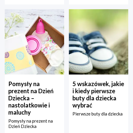
Pomysły na
5 wskazówek, jakie
prezent na Dzień
i kiedy pierwsze
Dziecka –
buty dla dziecka
nastolatkowie i
wybrać
maluchy
Pierwsze buty dla dziecka
Pomysły na prezent na
Dzień Dziecka