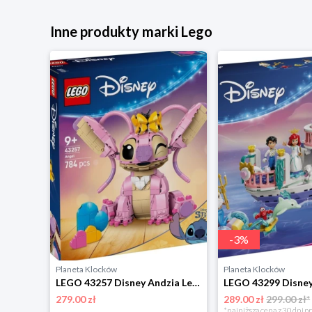
Inne produkty marki Lego
-
3
%
Planeta Klocków
Planeta Klocków
LEGO 43276 Disney Princess Szkatułka na biżuterię z Królewną Śnieżką Lego
LEGO 43257 Disney Andzia Lego
279.00 zł
289.00 zł
299.00 zł*
*najniższa cena z 30 dni p