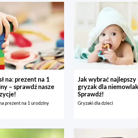
ł na: prezent na 1
Jak wybrać najlepszy
iny – sprawdź nasze
gryzak dla niemowla
zycje!
Sprawdź!
a prezent na 1 urodziny
Gryzaki dla dzieci