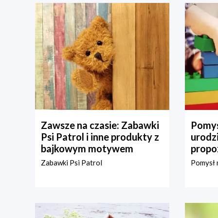
Zawsze na czasie: Zabawki
Pomys
Psi Patrol i inne produkty z
urodz
bajkowym motywem
propo
Zabawki Psi Patrol
Pomysł n