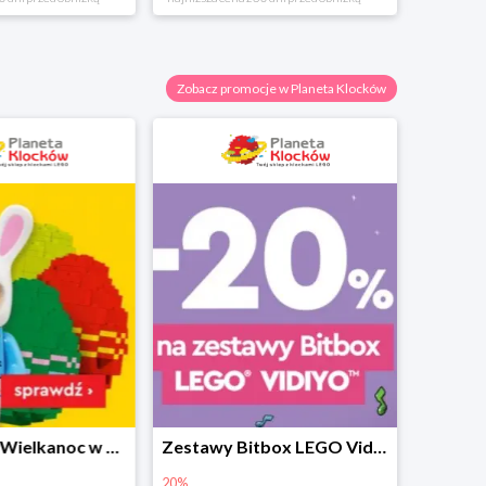
Zobacz promocje w Planeta Klocków
Prezenty na Wielkanoc w Planecie Klocków od 16,99 zł
Zestawy Bitbox LEGO Vidiyo w Planecie Klocków -20%
20%
40%