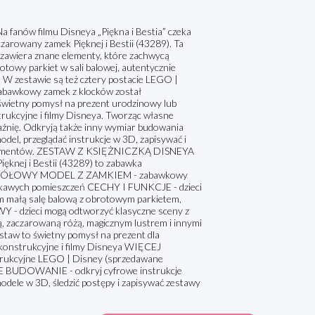
 fanów filmu Disneya „Piękna i Bestia” czeka
rowany zamek Pięknej i Bestii (43289). Ta
t zawiera znane elementy, które zachwycą
towy parkiet w sali balowej, autentycznie
 W zestawie są też cztery postacie LEGO |
 Zabawkowy zamek z klocków został
 świetny pomysł na prezent urodzinowy lub
strukcyjne i filmy Disneya. Tworząc własne
raźnię. Odkryją także inny wymiar budowania
odel, przeglądać instrukcje w 3D, zapisywać i
254 elementów. ZESTAW Z KSIĘŻNICZKĄ DISNEYA
knej i Bestii (43289) to zabawka
SZCZEGÓŁOWY MODEL Z ZAMKIEM - zabawkowy
iekawych pomieszczeń CECHY I FUNKCJE - dzieci
m małą salę balową z obrotowym parkietem,
Y - dzieci mogą odtworzyć klasyczne sceny z
ką, zaczarowaną różą, magicznym lustrem i innymi
w to świetny pomysł na prezent dla
ki konstrukcyjne i filmy Disneya WIĘCEJ
kcyjne LEGO | Disney (sprzedawane
WE BUDOWANIE - odkryj cyfrowe instrukcje
modele w 3D, śledzić postępy i zapisywać zestawy