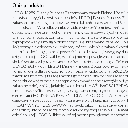
Opis produktu
LEGO 43289 Disney Princess Zaczarowany zamek Pięknej i Bestii Na
mnóstwo przygód z zestawem klocków LEGO | Disney Princess Zacza
zabawka konstrukcyjna dla dziewczynki lub chłopca w wieku od 5 la
najmłodszych. W środku zamku znajduje się sześć pomieszczeń i obro
odwzorowane detale i ruchome elementy, które ożywiają cały model.
Disney: Bella, Bestia, Lumière i Trybik oraz mnóstwo akcesoriów.
zaprojektowany z myślą o niekończącej się, kreatywnej zabawie! To
świąteczny dla dziewczynki i chłopca, którzy uwielbiają zabawki kon
historie, dzieci mogą nabrać pewności siebie i rozwinąć swoją wyob
dzięki aplikacji LEGO Builder, w której można powiększać i obracać m
śledzić swoje postępy. Zestaw klocków dla dzieci składa się z 
DLA DZIECI - klocki LEGO | Disney Princess Zaczarowany zamek Pię
konstrukcyjna dla dziewczynki lub chłopca w wieku od 5 lat 
zamek ma kolorową fasadę i można go obracać, aby odkryć sześć c
mogą zbudować zamek, a następnie odkrywać znane szczegóły, w ty
zakazany pokój z różą, jadalnię i wiele innych MOŻLIWOŚCI ZABAW
filmu lub wymyślić nowe z Bellą, Bestią, Lumièrem, Trybikiem, książ
elementami POMYSŁ NA PREZENT DLA DZIECI OD 5 LAT - ten zesta
dziewczynki i wszystkich dzieci, które uwielbiają księżniczki, zabaw
KREATYWNYCH ZESTAWÓW - sprawdź także inne zestawy konstru
oddzielnie), które poszerzą możliwości kreatywnej zabawy CIEKA
dzięki aplikacji LEGO Builder, w której można powiększać i obracać 