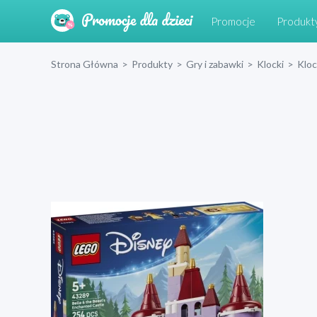
Promocje
Produkt
Strona Główna
>
Produkty
>
Gry i zabawki
>
Klocki
>
Klo