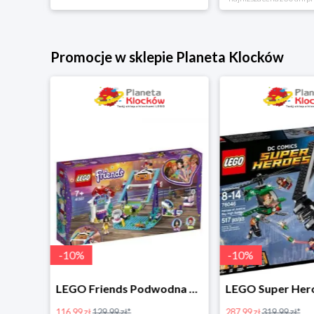
Promocje w sklepie Planeta Klocków
-
10
%
-
10
%
LEGO Disney Princess Zimowe święto w zamku Belli w super cenie
LEGO Friends Podwodna Frajda w super cenie
116.99 zł
129.99 zł*
287.99 zł
319.99 zł*