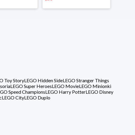
O Toy Story
LEGO Hidden Side
LEGO Stranger Things
soria
LEGO Super Heroes
LEGO Movie
LEGO Minionki
GO Speed Champions
LEGO Harry Potter
LEGO Disney
c
LEGO City
LEGO Duplo