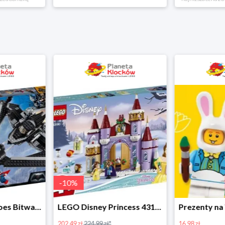
-
10
%
LEGO Super Heroes Bitwa powietrzna w super cenie
LEGO Disney Princess 43180 Zimowe święto w zamku Belli
202.49 zł
224.99 zł*
16.98 zł