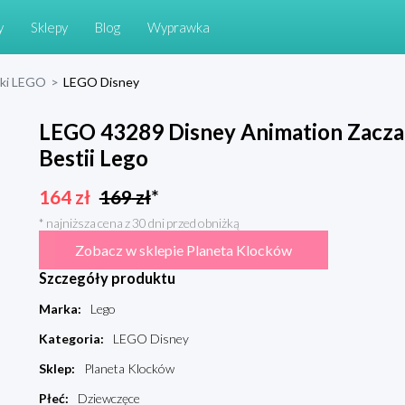
y
Sklepy
Blog
Wyprawka
cki LEGO
>
LEGO Disney
LEGO 43289 Disney Animation Zacza
Bestii Lego
164
zł
169
zł
*
* najniższa cena z 30 dni przed obniżką
Zobacz w sklepie Planeta Klocków
Szczegóły produktu
Marka
:
Lego
Kategoria
:
LEGO Disney
Sklep
:
Planeta Klocków
Płeć
:
Dziewczęce