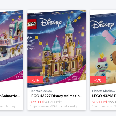
-
5
%
-
3
%
Planeta Klocków
Planeta Klocków
LEGO 43299 Disney Animation Królewska łódź weselna Arielki Lego
LEGO 43297 Disney Animation Zamek Roszpunki Lego
399.00 zł
419.00 zł*
289.00 zł
299.
rzed obniżką
*najniższa cena z 30 dni przed obniżką
*najniższa cena z 3