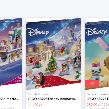
-
3
%
Planeta Klocków
Planeta Klocków
LEGO 43299 Disney Animation Królewska łódź weselna Arielki Lego
LEGO 43298 Disney Animation Kalendarz adwentowy na 2026 rok Lego
144.00 zł
289.00 zł
299.
rzed obniżką
*najniższa cena z 3