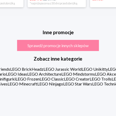
rzed obniżką
*najniższa cena z 30 dni przed obniżką
Inne promocje
Sprawdź promocje innych sklepów
Zobacz inne kategorie
iends
LEGO BrickHeadz
LEGO Jurassic World
LEGO Unikitty
LEG
rio
LEGO Ideas
LEGO Architecture
LEGO Mindstorms
LEGO Akce
ifigurki
LEGO Frozen
LEGO Classic
LEGO Creator
LEGO Trolls
LE
ives
LEGO Minecraft
LEGO Ninjago
LEGO Star Wars
LEGO Techni