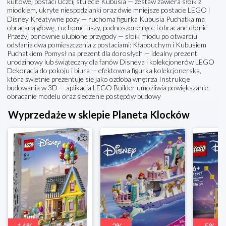
kultowej postaci Uczcij stulecie Kubusia — zestaw zawiera słoik z
miodkiem, ukryte niespodzianki oraz dwie mniejsze postacie LEGO ǀ
Disney Kreatywne pozy — ruchoma figurka Kubusia Puchatka ma
obracaną głowę, ruchome uszy, podnoszone ręce i obracane dłonie
Przeżyj ponownie ulubione przygody — słoik miodu po otwarciu
odsłania dwa pomieszczenia z postaciami: Kłapouchym i Kubusiem
Puchatkiem Pomysł na prezent dla dorosłych — idealny prezent
urodzinowy lub świąteczny dla fanów Disneya i kolekcjonerów LEGO
Dekoracja do pokoju i biura — efektowna figurka kolekcjonerska,
która świetnie prezentuje się jako ozdoba wnętrza Instrukcje
budowania w 3D — aplikacja LEGO Builder umożliwia powiększanie,
obracanie modelu oraz śledzenie postępów budowy
Wyprzedaże w sklepie Planeta Klocków
-
14
%
-
3
%
-
5
%