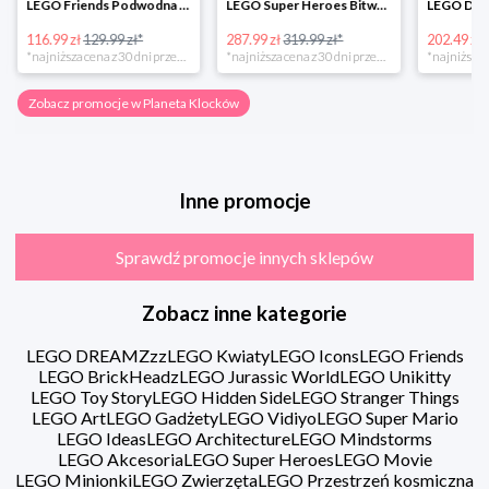
LEGO Friends Podwodna Frajda w super cenie
LEGO Super Heroes Bitwa powietrzna w super cenie
116.99 zł
129.99 zł*
287.99 zł
319.99 zł*
202.49 zł
*najniższa cena z 30 dni przed obniżką
*najniższa cena z 30 dni przed obniżką
Zobacz promocje w Planeta Klocków
Inne promocje
Sprawdź promocje innych sklepów
Zobacz inne kategorie
LEGO DREAMZzz
LEGO Kwiaty
LEGO Icons
LEGO Friends
LEGO BrickHeadz
LEGO Jurassic World
LEGO Unikitty
LEGO Toy Story
LEGO Hidden Side
LEGO Stranger Things
LEGO Art
LEGO Gadżety
LEGO Vidiyo
LEGO Super Mario
LEGO Ideas
LEGO Architecture
LEGO Mindstorms
LEGO Akcesoria
LEGO Super Heroes
LEGO Movie
LEGO Minionki
LEGO Zwierzęta
LEGO Przestrzeń kosmiczna