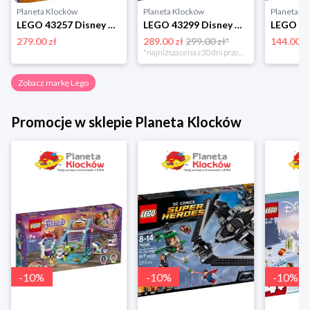
Planeta Klocków
Planeta Klocków
Planeta K
LEGO 43257 Disney Andzia Lego
LEGO 43299 Disney Animation Królewska łódź weselna Arielki Lego
279.00 zł
289.00 zł
299.00 zł*
144.00 z
*najniższa cena z 30 dni przed obniżką
Zobacz markę Lego
Promocje w sklepie Planeta Klocków
-
10
%
-
10
%
-
10
%