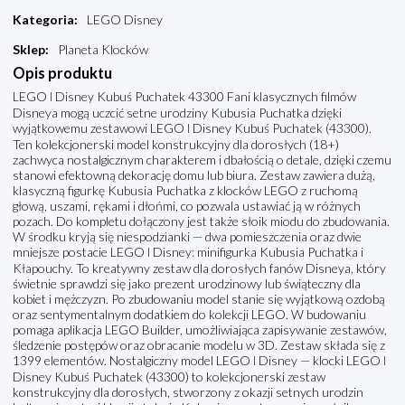
Kategoria
:
LEGO Disney
Sklep
:
Planeta Klocków
Opis produktu
LEGO ǀ Disney Kubuś Puchatek 43300 Fani klasycznych filmów
Disneya mogą uczcić setne urodziny Kubusia Puchatka dzięki
wyjątkowemu zestawowi LEGO ǀ Disney Kubuś Puchatek (43300).
Ten kolekcjonerski model konstrukcyjny dla dorosłych (18+)
zachwyca nostalgicznym charakterem i dbałością o detale, dzięki czemu
stanowi efektowną dekorację domu lub biura. Zestaw zawiera dużą,
klasyczną figurkę Kubusia Puchatka z klocków LEGO z ruchomą
głową, uszami, rękami i dłońmi, co pozwala ustawiać ją w różnych
pozach. Do kompletu dołączony jest także słoik miodu do zbudowania.
W środku kryją się niespodzianki — dwa pomieszczenia oraz dwie
mniejsze postacie LEGO ǀ Disney: minifigurka Kubusia Puchatka i
Kłapouchy. To kreatywny zestaw dla dorosłych fanów Disneya, który
świetnie sprawdzi się jako prezent urodzinowy lub świąteczny dla
kobiet i mężczyzn. Po zbudowaniu model stanie się wyjątkową ozdobą
oraz sentymentalnym dodatkiem do kolekcji LEGO. W budowaniu
pomaga aplikacja LEGO Builder, umożliwiająca zapisywanie zestawów,
śledzenie postępów oraz obracanie modelu w 3D. Zestaw składa się z
1399 elementów. Nostalgiczny model LEGO ǀ Disney — klocki LEGO ǀ
Disney Kubuś Puchatek (43300) to kolekcjonerski zestaw
konstrukcyjny dla dorosłych, stworzony z okazji setnych urodzin