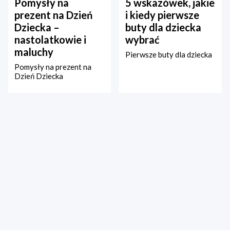
Pomysły na
5 wskazówek, jakie
prezent na Dzień
i kiedy pierwsze
Dziecka –
buty dla dziecka
nastolatkowie i
wybrać
maluchy
Pierwsze buty dla dziecka
Pomysły na prezent na
Dzień Dziecka