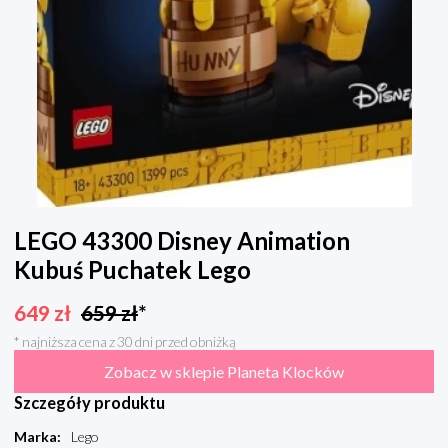
LEGO 43300 Disney Animation
Kubuś Puchatek Lego
649
zł
659
zł
*
* najniższa cena z 30 dni przed obniżką
Zobacz w sklepie Planeta Klocków
Szczegóły produktu
Marka
:
Lego