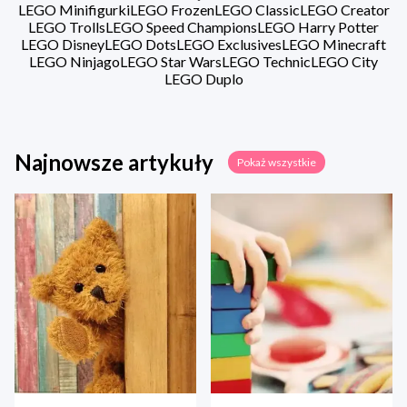
LEGO Minifigurki
LEGO Frozen
LEGO Classic
LEGO Creator
LEGO Trolls
LEGO Speed Champions
LEGO Harry Potter
LEGO Disney
LEGO Dots
LEGO Exclusives
LEGO Minecraft
LEGO Ninjago
LEGO Star Wars
LEGO Technic
LEGO City
LEGO Duplo
Najnowsze artykuły
Pokaż wszystkie