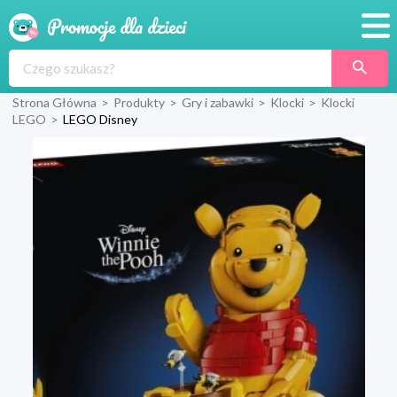
Promocje
Strona Główna
>
Produkty
>
Gry i zabawki
>
Klocki
>
Klocki
Produkty
LEGO
>
LEGO Disney
Sklepy
Blog
Wyprawka