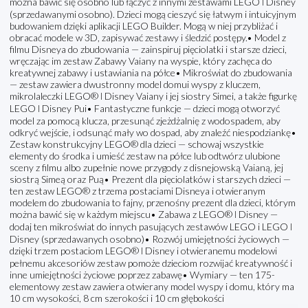
można bawić się osobno lub łączyć z innymi zestawami LEGO ǀ Disney
(sprzedawanymi osobno). Dzieci mogą cieszyć się łatwym i intuicyjnym
budowaniem dzięki aplikacji LEGO Builder. Mogą w niej przybliżać i
obracać modele w 3D, zapisywać zestawy i śledzić postępy.• Model z
filmu Disneya do zbudowania — zainspiruj pięciolatki i starsze dzieci,
wręczając im zestaw Zabawy Vaiany na wyspie, który zachęca do
kreatywnej zabawy i ustawiania na półce• Mikroświat do zbudowania
— zestaw zawiera dwustronny model domui wyspy z kluczem,
mikrolaleczki LEGO® ǀ Disney Vaiany i jej siostry Simei, a także figurkę
LEGO ǀ Disney Pui• Fantastyczne funkcje — dzieci mogą otworzyć
model za pomocą klucza, przesunąć zjeżdżalnię z wodospadem, aby
odkryć wejście, i odsunąć mały wo dospad, aby znaleźć niespodziankę•
Zestaw konstrukcyjny LEGO® dla dzieci — schowaj wszystkie
elementy do środka i umieść zestaw na półce lub odtwórz ulubione
sceny z filmu albo zupełnie nowe przygody z disnejowską Vaianą, jej
siostrą Simeą oraz Puą• Prezent dla pięciolatków i starszych dzieci —
ten zestaw LEGO® z trzema postaciami Disneya i otwieranym
modelem do zbudowania to fajny, przenośny prezent dla dzieci, którym
można bawić się w każdym miejscu• Zabawa z LEGO® ǀ Disney —
dodaj ten mikroświat do innych pasujących zestawów LEGO i LEGO ǀ
Disney (sprzedawanych osobno)• Rozwój umiejętności życiowych —
dzięki trzem postaciom LEGO® ǀ Disney i otwieranemu modelowi
pełnemu akcesoriów zestaw pomoże dzieciom rozwijać kreatywność i
inne umiejętności życiowe poprzez zabawę• Wymiary — ten 175-
elementowy zestaw zawiera otwierany model wyspy i domu, który ma
10 cm wysokości, 8 cm szerokości i 10 cm głębokości