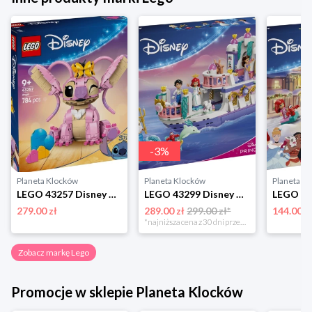
-
3
%
Planeta Klocków
Planeta Klocków
Planeta K
LEGO 43257 Disney Andzia Lego
LEGO 43299 Disney Animation Królewska łódź weselna Arielki Lego
279.00 zł
289.00 zł
299.00 zł*
144.00 z
*najniższa cena z 30 dni przed obniżką
Zobacz markę Lego
Promocje w sklepie Planeta Klocków