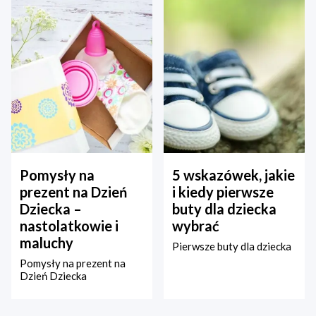
Pomysły na
5 wskazówek, jakie
prezent na Dzień
i kiedy pierwsze
Dziecka –
buty dla dziecka
nastolatkowie i
wybrać
maluchy
Pierwsze buty dla dziecka
Pomysły na prezent na
Dzień Dziecka