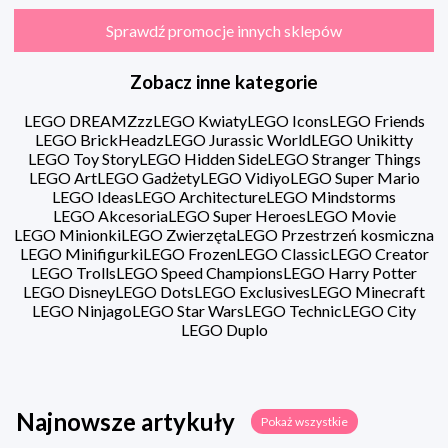
Sprawdź promocje innych sklepów
Zobacz inne kategorie
LEGO DREAMZzz
LEGO Kwiaty
LEGO Icons
LEGO Friends
LEGO BrickHeadz
LEGO Jurassic World
LEGO Unikitty
LEGO Toy Story
LEGO Hidden Side
LEGO Stranger Things
LEGO Art
LEGO Gadżety
LEGO Vidiyo
LEGO Super Mario
LEGO Ideas
LEGO Architecture
LEGO Mindstorms
LEGO Akcesoria
LEGO Super Heroes
LEGO Movie
LEGO Minionki
LEGO Zwierzęta
LEGO Przestrzeń kosmiczna
LEGO Minifigurki
LEGO Frozen
LEGO Classic
LEGO Creator
LEGO Trolls
LEGO Speed Champions
LEGO Harry Potter
LEGO Disney
LEGO Dots
LEGO Exclusives
LEGO Minecraft
LEGO Ninjago
LEGO Star Wars
LEGO Technic
LEGO City
LEGO Duplo
Najnowsze artykuły
Pokaż wszystkie