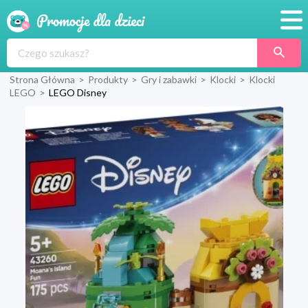
Promocje
Strona Główna
>
Produkty
>
Gry i zabawki
>
Klocki
>
Klocki
Produkty
LEGO
>
LEGO Disney
Sklepy
Blog
Wyprawka