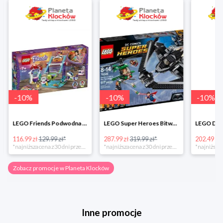
-
10
%
-
10
%
-
10
%
LEGO Friends Podwodna Frajda w super cenie
LEGO Super Heroes Bitwa powietrzna w super cenie
116.99 zł
129.99 zł*
287.99 zł
319.99 zł*
202.49 zł
*najniższa cena z 30 dni przed obniżką
*najniższa cena z 30 dni przed obniżką
Zobacz promocje w Planeta Klocków
Inne promocje