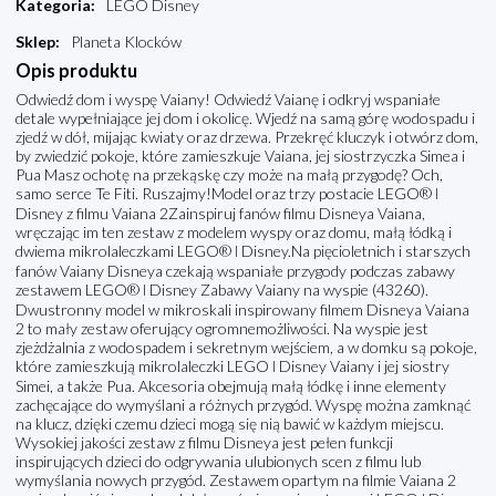
Kategoria
:
LEGO Disney
Sklep
:
Planeta Klocków
Opis produktu
Odwiedź dom i wyspę Vaiany! Odwiedź Vaianę i odkryj wspaniałe
detale wypełniające jej dom i okolicę. Wjedź na samą górę wodospadu i
zjedź w dół, mijając kwiaty oraz drzewa. Przekręć kluczyk i otwórz dom,
by zwiedzić pokoje, które zamieszkuje Vaiana, jej siostrzyczka Simea i
Pua Masz ochotę na przekąskę czy może na małą przygodę? Och,
samo serce Te Fiti. Ruszajmy!Model oraz trzy postacie LEGO® ǀ
Disney z filmu Vaiana 2Zainspiruj fanów filmu Disneya Vaiana,
wręczając im ten zestaw z modelem wyspy oraz domu, małą łódką i
dwiema mikrolaleczkami LEGO® ǀ Disney.Na pięcioletnich i starszych
fanów Vaiany Disneya czekają wspaniałe przygody podczas zabawy
zestawem LEGO® ǀ Disney Zabawy Vaiany na wyspie (43260).
Dwustronny model w mikroskali inspirowany filmem Disneya Vaiana
2 to mały zestaw oferujący ogromnemożliwości. Na wyspie jest
zjeżdżalnia z wodospadem i sekretnym wejściem, a w domku są pokoje,
które zamieszkują mikrolaleczki LEGO ǀ Disney Vaiany i jej siostry
Simei, a także Pua. Akcesoria obejmują małą łódkę i inne elementy
zachęcające do wymyślani a różnych przygód. Wyspę można zamknąć
na klucz, dzięki czemu dzieci mogą się nią bawić w każdym miejscu.
Wysokiej jakości zestaw z filmu Disneya jest pełen funkcji
inspirujących dzieci do odgrywania ulubionych scen z filmu lub
wymyślania nowych przygód. Zestawem opartym na filmie Vaiana 2