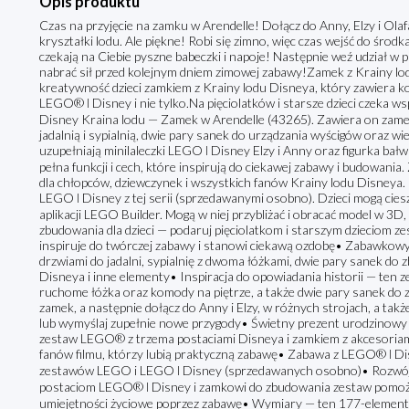
Opis produktu
Czas na przyjęcie na zamku w Arendelle! Dołącz do Anny, Elzy i Ola
kryształki lodu. Ale piękne! Robi się zimno, więc czas wejść do środka 
czekają na Ciebie pyszne babeczki i napoje! Następnie weź udział w 
nabrać sił przed kolejnym dniem zimowej zabawy!Zamek z Krainy lo
kreatywność dzieci zamkiem z Krainy lodu Disneya, który zawiera ko
LEGO® ǀ Disney i nie tylko.Na pięciolatków i starsze dzieci czeka
Disney Kraina lodu — Zamek w Arendelle (43265). Zawiera on zame
jadalnią i sypialnią, dwie pary sanek do urządzania wyścigów oraz w
uzupełniają minilaleczki LEGO ǀ Disney Elzy i Anny oraz figurka bałw
pełna funkcji i cech, które inspirują do ciekawej zabawy i budowania
dla chłopców, dziewczynek i wszystkich fanów Krainy lodu Disneya
LEGO ǀ Disney z tej serii (sprzedawanymi osobno). Dzieci mogą cies
aplikacji LEGO Builder. Mogą w niej przybliżać i obracać model w 3D
zbudowania dla dzieci — podaruj pięciolatkom i starszym dzieciom z
inspiruje do twórczej zabawy i stanowi ciekawą ozdobę• Zabawkowy
drzwiami do jadalni, sypialnię z dwoma łóżkami, dwie pary sanek do z
Disneya i inne elementy• Inspiracja do opowiadania historii — ten 
ruchome łóżka oraz komody na piętrze, a także dwie pary sanek do 
zamek, a następnie dołącz do Anny i Elzy, w różnych strojach, a takż
lub wymyślaj zupełnie nowe przygody• Świetny prezent urodzinowy dl
zestaw LEGO® z trzema postaciami Disneya i zamkiem z akcesoriami
fanów filmu, którzy lubią praktyczną zabawę• Zabawa z LEGO® ǀ Di
zestawów LEGO i LEGO ǀ Disney (sprzedawanych osobno)• Rozwój u
postaciom LEGO® ǀ Disney i zamkowi do zbudowania zestaw pomoże 
umiejętności życiowe poprzez zabawę• Wymiary — ten 177-elemen