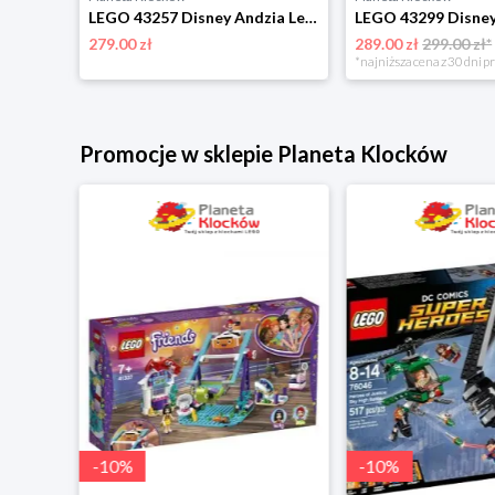
LEGO 43276 Disney Princess Szkatułka na biżuterię z Królewną Śnieżką Lego
LEGO 43257 Disney Andzia Lego
279.00 zł
289.00 zł
299.00 zł*
*najniższa cena z 30 dni p
Promocje w sklepie Planeta Klocków
-
10
%
-
10
%