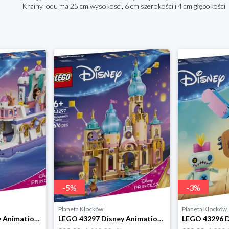
Krainy lodu ma 25 cm wysokości, 6 cm szerokości i 4 cm głębokości
-
5
%
-
3
%
Planeta Klocków
Planeta Klocków
LEGO 43299 Disney Animation Królewska łódź weselna Arielki Lego
LEGO 43297 Disney Animation Zamek Roszpunki Lego