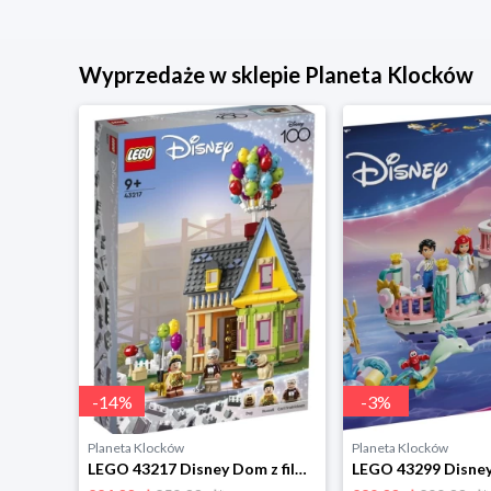
Wyprzedaże w sklepie Planeta Klocków
-
14
%
-
3
%
Planeta Klocków
Planeta Klocków
LEGO 43286 Disney Aryskotraci - Urocza Marie Lego
LEGO 43217 Disney Dom z filmu „Odlot” Lego