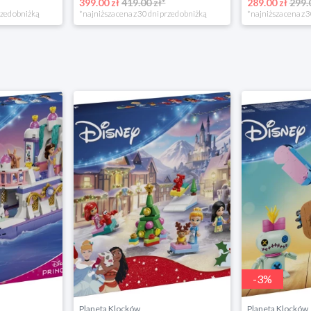
399.00 zł
419.00 zł*
289.00 zł
299.
rzed obniżką
*najniższa cena z 30 dni przed obniżką
*najniższa cena z 3
-
3
%
Planeta Klocków
Planeta Klocków