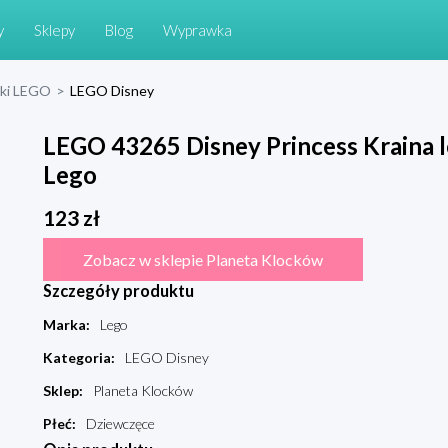
y
Sklepy
Blog
Wyprawka
cki LEGO
>
LEGO Disney
LEGO 43265 Disney Princess Kraina l
Lego
123
zł
Zobacz w sklepie Planeta Klocków
Szczegóły produktu
Marka
:
Lego
Kategoria
:
LEGO Disney
Sklep
:
Planeta Klocków
Płeć
:
Dziewczęce