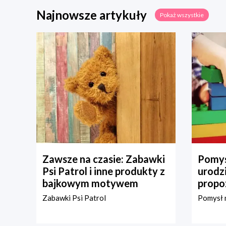
Najnowsze artykuły
Pokaż wszystkie
Zawsze na czasie: Zabawki
Pomys
Psi Patrol i inne produkty z
urodz
bajkowym motywem
propo
Zabawki Psi Patrol
Pomysł n