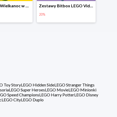
Prezenty na Wielkanoc w Planecie Klocków od 16,99 zł
Zestawy Bitbox LEGO Vidiyo w Planecie Klocków -20%
20%
40%
O Toy Story
LEGO Hidden Side
LEGO Stranger Things
soria
LEGO Super Heroes
LEGO Movie
LEGO Minionki
GO Speed Champions
LEGO Harry Potter
LEGO Disney
c
LEGO City
LEGO Duplo