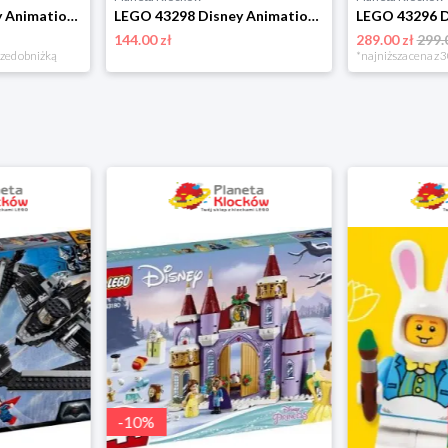
LEGO 43299 Disney Animation Królewska łódź weselna Arielki Lego
LEGO 43298 Disney Animation Kalendarz adwentowy na 2026 rok Lego
144.00 zł
289.00 zł
299.
rzed obniżką
*najniższa cena z 3
-
10
%