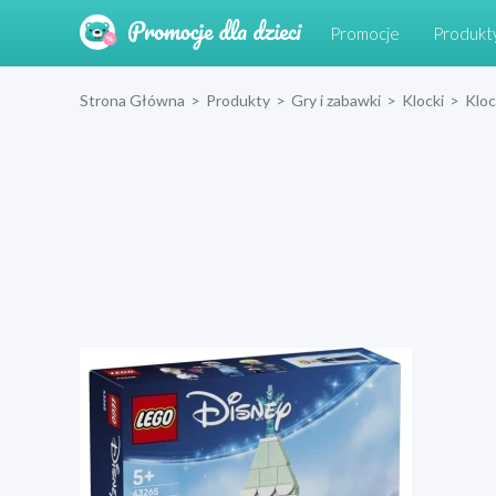
Promocje
Produkt
Strona Główna
>
Produkty
>
Gry i zabawki
>
Klocki
>
Klo