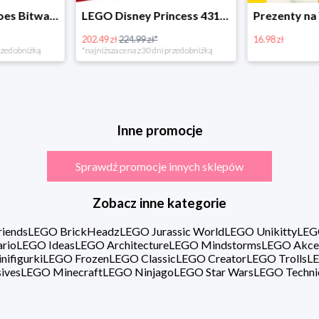
LEGO Super Heroes Bitwa powietrzna w super cenie
LEGO Disney Princess 43180 Zimowe święto w zamku Belli
202.49 zł
224.99 zł*
16.98 zł
rzed obniżką
*najniższa cena z 30 dni przed obniżką
Inne promocje
Sprawdź promocje innych sklepów
Zobacz inne kategorie
iends
LEGO BrickHeadz
LEGO Jurassic World
LEGO Unikitty
LEG
rio
LEGO Ideas
LEGO Architecture
LEGO Mindstorms
LEGO Akce
ifigurki
LEGO Frozen
LEGO Classic
LEGO Creator
LEGO Trolls
LE
ives
LEGO Minecraft
LEGO Ninjago
LEGO Star Wars
LEGO Techni