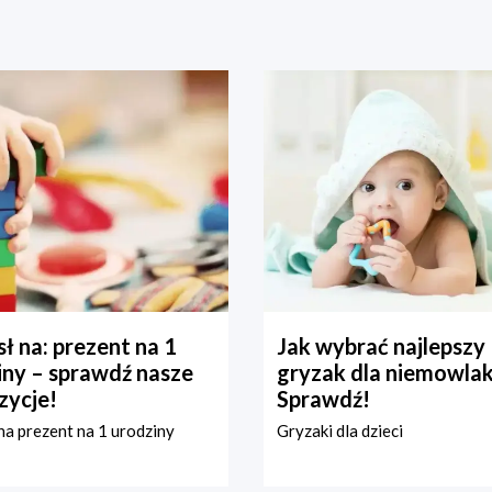
ł na: prezent na 1
Jak wybrać najlepszy
iny – sprawdź nasze
gryzak dla niemowla
zycje!
Sprawdź!
a prezent na 1 urodziny
Gryzaki dla dzieci