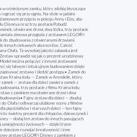
fa w ośnieżonym zamku, który zdobią błyszczące
i ogrzać się przy ogniu. Na stole w jadalni
piżamowym przyjęciu w pokoju Anny i Elzy, aby
du Disneya oraz trzy postaciePobudź
minek, otwierane drzwi, dwa łóżka, trzy postacie
 wspaniała zimowa przygoda z zestawem LEGO® ǀ
k do zbudowania z otwieranymi drzwiami,
iele innych ciekawych akcesoriów. Całość
ana Olafa. Ta wysokiej jakości zabawka jest
. Zestaw sprawdzi się jak o prezent urodzinowy
. Model można połączyć z innymi zestawami
zyć się łatwym i intuicyjnym budowaniem dzięki
, zapisywać zestawy i śledzić postępy.• Zamek do
estaw Kraina lodu — Zamek w Arendelle, który
 zamek — zestaw dla dzieci zawiera zamek z
budowania, trzy postacie z filmu Kraina lodu
zestaw z zamkiem ma otwierane drzwi i dwa
zbudowania• Fajny zestaw dla dzieci — zbuduj
e do Olafa i odtwarzaj ulubione sceny z filmów
a pięciolatków i starszych dzieci — ten fajny
 to świetny prezent dla chłopców, dziewczynek i
sney — dodaj ten zestaw do innych pasujących
miejętności życiowych — dzięki trzem
dzieciom rozwijać kreatywność i inne
towy zestaw LEGO® ǀ Disney z zamkiem z