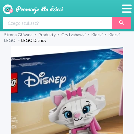
Promocje
Strona Główna
>
Produkty
>
Gry i zabawki
>
Klocki
>
Klocki
Produkty
LEGO
>
LEGO Disney
Sklepy
Blog
Wyprawka