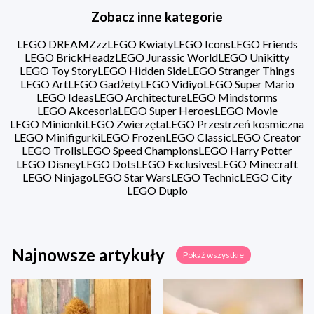
Zobacz inne kategorie
LEGO DREAMZzz
LEGO Kwiaty
LEGO Icons
LEGO Friends
LEGO BrickHeadz
LEGO Jurassic World
LEGO Unikitty
LEGO Toy Story
LEGO Hidden Side
LEGO Stranger Things
LEGO Art
LEGO Gadżety
LEGO Vidiyo
LEGO Super Mario
LEGO Ideas
LEGO Architecture
LEGO Mindstorms
LEGO Akcesoria
LEGO Super Heroes
LEGO Movie
LEGO Minionki
LEGO Zwierzęta
LEGO Przestrzeń kosmiczna
LEGO Minifigurki
LEGO Frozen
LEGO Classic
LEGO Creator
LEGO Trolls
LEGO Speed Champions
LEGO Harry Potter
LEGO Disney
LEGO Dots
LEGO Exclusives
LEGO Minecraft
LEGO Ninjago
LEGO Star Wars
LEGO Technic
LEGO City
LEGO Duplo
Najnowsze artykuły
Pokaż wszystkie