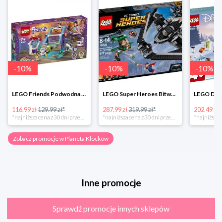
-
10
%
-
10
%
-
10
%
LEGO Friends Podwodna Frajda w super cenie
LEGO Super Heroes Bitwa powietrzna w super cenie
116.99 zł
129.99 zł*
287.99 zł
319.99 zł*
202.49 zł
*najniższa cena z 30 dni przed obniżką
*najniższa cena z 30 dni przed obniżką
Zobacz promocje w Planeta Klocków
Inne promocje
Sprawdź promocje innych sklepów