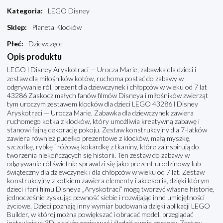
Kategoria
:
LEGO Disney
Sklep
:
Planeta Klocków
Płeć
:
Dziewczęce
Opis produktu
LEGO ǀ Disney Aryskotraci — Urocza Marie, zabawka dla dzieci i
zestaw dla miłośników kotów, ruchoma postać do zabawy w
odgrywanie ról, prezent dla dziewczynek i chłopców w wieku od 7 lat
43286 Zaskocz małych fanów filmów Disneya i miłośników zwierząt
tym uroczym zestawem klocków dla dzieci LEGO 43286 ǀ Disney
Aryskotraci — Urocza Marie. Zabawka dla dziewczynek zawiera
ruchomego kotka z klocków, który umożliwia kreatywną zabawę i
stanowi fajną dekorację pokoju. Zestaw konstrukcyjny dla 7-latków
zawiera również pudełko prezentowe z klocków, małą myszkę,
szczotkę, rybkę i różową kokardkę z tkaniny, które zainspirują do
tworzenia niekończących się historii. Ten zestaw do zabawy w
odgrywanie ról świetnie sprawdzi się jako prezent urodzinowy lub
świąteczny dla dziewczynek i dla chłopców w wieku od 7 lat. Zestaw
konstrukcyjny z kotkiem zawiera elementy i akcesoria, dzięki którym
dzieci i fani filmu Disneya „Aryskotraci” mogą tworzyć własne historie,
jednocześnie zyskując pewność siebie i rozwijając inne umiejętności
życiowe. Dzieci poznają inny wymiar budowania dzięki aplikacji LEGO
Builder, w której można powiększać i obracać model, przeglądać
instrukcje w 3D, a także zapisywać i śledzić swoje postępy. Zestaw