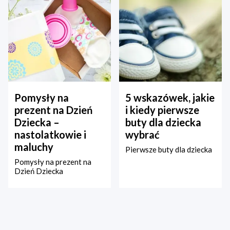
Pomysły na
5 wskazówek, jakie
prezent na Dzień
i kiedy pierwsze
Dziecka –
buty dla dziecka
nastolatkowie i
wybrać
maluchy
Pierwsze buty dla dziecka
Pomysły na prezent na
Dzień Dziecka