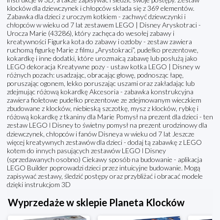
klocków dla dziewczynek i chłopców składa się z 369 elementów.
Zabawka dla dzieci z uroczym kotkiem - zachwyć dziewczynki i
chłopców w wieku od 7 lat zestawem LEGO | Disney Aryskotraci -
Urocza Marie (43286), który zachęca do wesołej zabawy i
kreatywności Figurka kota do zabawy i ozdoby - zestaw zawiera
ruchomą figurkę Marie z filmu „Arystokraci”, pudełko prezentowe,
kokardkę i inne dodatki, które urozmaicą zabawę lub posłużą jako
LEGO dekoracja Kreatywne pozy - ustaw kotka LEGO | Disney w
różnych pozach: usadzając, obracając głowę, podnosząc łapę,
poruszając ogonem, lekko poruszając uszami oraz zakładając lub
zdejmując różową kokardkę Akcesoria - zabawka konstrukcyjna
zawiera fioletowe pudełko prezentowe ze zdejmowanym wieczkiem
zbudowane z klocków, niebieską szczotkę, mysz z klocków, rybkę i
różową kokardkę z tkaniny dla Marie Pomysł na prezent dla dzieci - ten
zestaw LEGO ǀ Disney to świetny pomysł na prezent urodzinowy dla
dziewczynek, chłopców i fanów Disneya w wieku od 7 lat Jeszcze
więcej kreatywnych zestawów dla dzieci - dodaj tą zabawkę z LEGO
kotem do innych pasujących zestawów LEGO ǀ Disney
(sprzedawanych osobno) Ciekawy sposób na budowanie - aplikacja
LEGO Builder poprowadzi dzieci przez intuicyjne budowanie. Mogą
zapisywać zestawy, śledzić postępy oraz przybliżać i obracać modele
dzięki instrukcjom 3D
Wyprzedaże w sklepie Planeta Klocków