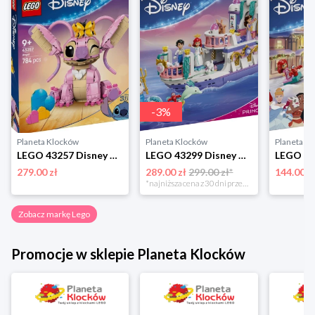
-
3
%
Planeta Klocków
Planeta Klocków
Planeta K
LEGO 43257 Disney Andzia Lego
LEGO 43299 Disney Animation Królewska łódź weselna Arielki Lego
279.00 zł
289.00 zł
299.00 zł*
144.00 z
*najniższa cena z 30 dni przed obniżką
Zobacz markę Lego
Promocje w sklepie Planeta Klocków