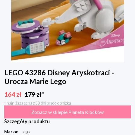
LEGO 43286 Disney Aryskotraci -
Urocza Marie Lego
164
zł
179
zł
*
* najniższa cena z 30 dni przed obniżką
Zobacz w sklepie Planeta Klocków
Szczegóły produktu
Marka
:
Lego