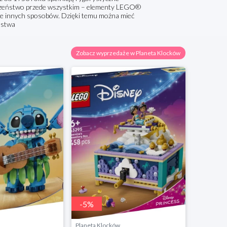
ieczeństwo przede wszystkim – elementy LEGO®
ele innych sposobów. Dzięki temu można mieć
ństwa
Zobacz wyprzedaże w Planeta Klocków
-
5
%
-
6
%
Planeta Klocków
Planeta K