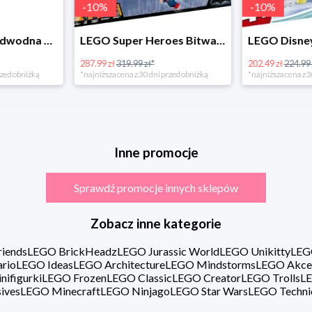
-
10
%
LEGO Super Heroes Bitwa powietrzna w super cenie
LEGO Disney Princess 43180 Zimowe święto w zamku Belli
202.49 zł
224.99 zł*
16.98 zł
rzed obniżką
*najniższa cena z 30 dni przed obniżką
Inne promocje
Sprawdź promocje innych sklepów
Zobacz inne kategorie
iends
LEGO BrickHeadz
LEGO Jurassic World
LEGO Unikitty
LEG
rio
LEGO Ideas
LEGO Architecture
LEGO Mindstorms
LEGO Akce
ifigurki
LEGO Frozen
LEGO Classic
LEGO Creator
LEGO Trolls
LE
ives
LEGO Minecraft
LEGO Ninjago
LEGO Star Wars
LEGO Techni