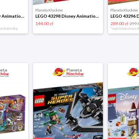
Planeta Klocków
Planeta Klocków
LEGO 43299 Disney Animation Królewska łódź weselna Arielki Lego
LEGO 43298 Disney Animation Kalendarz adwentowy na 2026 rok Lego
144.00 zł
289.00 zł
299.
rzed obniżką
*najniższa cena z 3