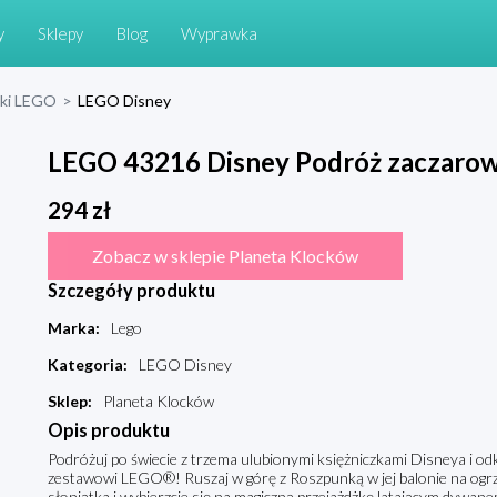
y
Sklepy
Blog
Wyprawka
cki LEGO
>
LEGO Disney
LEGO 43216 Disney Podróż zaczarowa
294
zł
Zobacz w sklepie Planeta Klocków
Szczegóły produktu
Marka
:
Lego
Kategoria
:
LEGO Disney
Sklep
:
Planeta Klocków
Opis produktu
Podróżuj po świecie z trzema ulubionymi księżniczkami Disneya i o
zestawowi LEGO®! Ruszaj w górę z Roszpunką w jej balonie na ogrza
słoniątka i wybierzcie się na magiczną przejażdżkę latającym dywan