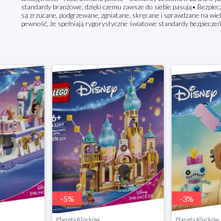
standardy branżowe, dzięki czemu zawsze do siebie pasują• Bezp
są zrzucane, podgrzewane, zgniatane, skręcane i sprawdzane na wi
pewność, że spełniają rygorystyczne światowe standardy bezpiecze
-
5
%
-
3
%
Planeta Klocków
Planeta Klocków