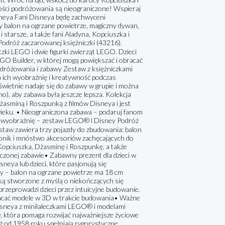
iwości podróżowania są nieograniczone! Wspieraj
sneya Fani Disneya będę zachwyceni
y balon na ogrzane powietrze, magiczny dywan,
i starsze, a także fani Aladyna, Kopciuszka i
odróż zaczarowanej księżniczki (43216).
czki LEGO i dwie figurki zwierząt LEGO. Dzieci
EGO Builder, w której mogą powiększać i obracać
odróżowania i zabawy Zestaw z księżniczkami
a ich wyobraźnię i kreatywność podczas
wietnie nadaje się do zabawy w grupie i można
, aby zabawa była jeszcze lepsza. Kolekcja
asminą i Roszpunką z filmów Disneya i jest
ieku. • Nieograniczona zabawa – podaruj fanom
ch wyobraźnię – zestaw LEGO® ǀ Disney Podróż
staw zawiera trzy pojazdy do zbudowania: balon
alonik i mnóstwo akcesoriów zachęcających do
Kopciuszka, Dżasminę i Roszpunkę, a także
iczonej zabawie• Zabawny prezent dla dzieci w
neya lub dzieci, które pasjonują się
y – balon na ogrzane powietrze ma 18 cm
 są stworzone z myślą o niekończących się
zeprowadzi dzieci przez intuicyjne budowanie.
obracać modele w 3D w trakcie budowania• Ważne
Disneya z minilaleczkami LEGO® i modelami
, która pomaga rozwijać najważniejsze życiowe
 od 1958 roku spełniają rygorystyczne