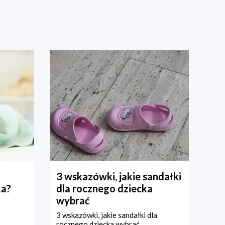
3 wskazówki, jakie sandałki
ka?
dla rocznego dziecka
wybrać
3 wskazówki, jakie sandałki dla
rocznego dziecka wybrać