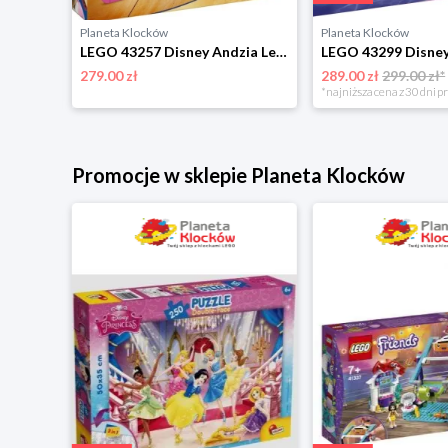
Planeta Klocków
Planeta Klocków
LEGO 43276 Disney Princess Szkatułka na biżuterię z Królewną Śnieżką Lego
LEGO 43257 Disney Andzia Lego
279.00 zł
289.00 zł
299.00 zł*
*najniższa cena z 30 dni p
Promocje w sklepie Planeta Klocków