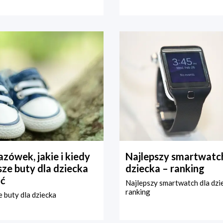
zówek, jakie i kiedy
Najlepszy smartwatch
ze buty dla dziecka
dziecka – ranking
ć
Najlepszy smartwatch dla dzi
ranking
 buty dla dziecka