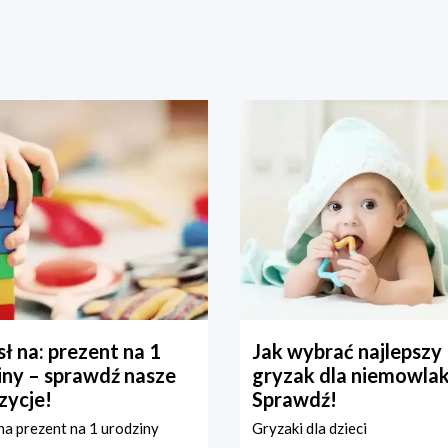
ł na: prezent na 1
Jak wybrać najlepszy
iny – sprawdź nasze
gryzak dla niemowla
zycje!
Sprawdź!
a prezent na 1 urodziny
Gryzaki dla dzieci