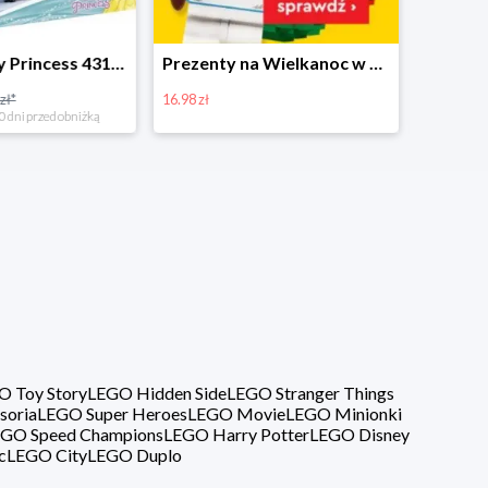
Prezenty na Wielkanoc w Planecie Klocków od 16,99 zł
Zestawy Bitbox LEGO Vidiyo w Planecie Klocków -20%
20%
40%
O Toy Story
LEGO Hidden Side
LEGO Stranger Things
soria
LEGO Super Heroes
LEGO Movie
LEGO Minionki
GO Speed Champions
LEGO Harry Potter
LEGO Disney
c
LEGO City
LEGO Duplo