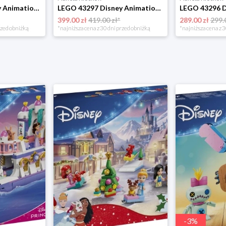
LEGO 43299 Disney Animation Królewska łódź weselna Arielki Lego
LEGO 43297 Disney Animation Zamek Roszpunki Lego
399.00 zł
419.00 zł*
289.00 zł
299.
rzed obniżką
*najniższa cena z 30 dni przed obniżką
*najniższa cena z 3
-
3
%