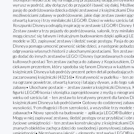
wyrusz w podróż, aby dołączyć do przyjaciół i bawić się dalej. Możl
pasję do podróżowania dziecka dzięki zestawowi z księżniczkami Di
możliwościami zabawy w podróżowanie, jakie daje zestaw zawierając
otwartą karocę i trzy minilaleczki LEGO®. Dzieci w wieku sześciu lat 
Roszpunki Disneya odnajdą inspirację w zestawie LEGO® ǀ Disney P
Zestaw zawiera trzy pojazdy do podróżowania, salonik, trzy minilale
mogą cieszyć się łatwym i intuicyjnym budowaniem dzięki aplikacji L
modele w 3D, zapisywać zestawy i śledzić swoje postępy. Pasja do p
Disneya pomaga umocnić pewność siebie dzieci, a następnie pobudz
odgrywania własnych historii z ukochanymi postaciami. Ten zestaw ś
go dodać do innych zestawów LEGO ǀ Disney (sprzedawanych osobno)
kultowych postaci Ten zestaw zachęca do zabawy z Kopciuszkiem, Dż
ciekawym prezentem, który spodoba się fanom Disneya w każdym w
księżniczek Disneya lub podróży prezent pełen detali pobudzający
zaczarowanej księżniczki (43216)• Kreatywność w pudełku – ten ze
na ogrzane powietrze, otwartą karocę i latający dywan, a do tego s
zabawy• Ukochane postacie – zestaw zawiera księżniczki Disneya, 
figurki LEGO® konia i słoniątka zaprojektowane z myślą o nieogran
wieku od sześciu lat – ten zestaw to kreatywny prezent dla fanów Dis
księżniczkami Disneya lub podróżami• Gotowy do codziennej zabaw
wysokości, 9 cm długości i 8 cm szerokości, a wszystkie trzy modele
zabawach• Nowy sposób na budowanie – aplikacja LEGO® Builder pr
Mogą w niej zapisywać zestawy, śledzić postępy oraz przybliżać i 
życiowe umiejętności – ten zestaw konstrukcyjny z księżniczkami 
znanych obiektów zachęca dzieci do swobodnej i pomysłowej zabawy
umiejętności• Niezrównana jakość – elementy zestawów LEGO® już