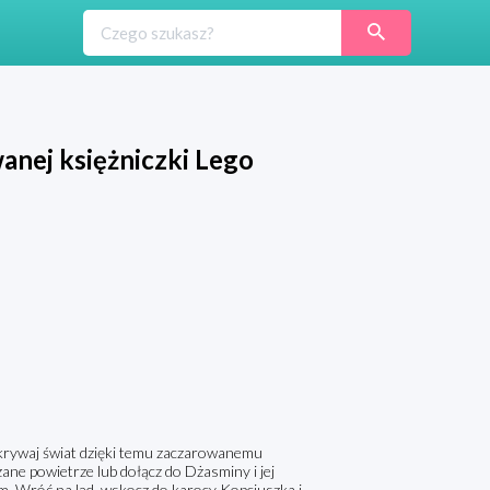
nej księżniczki Lego
dkrywaj świat dzięki temu zaczarowanemu
ne powietrze lub dołącz do Dżasminy i jej
em. Wróć na ląd, wskocz do karocy Kopciuszka i