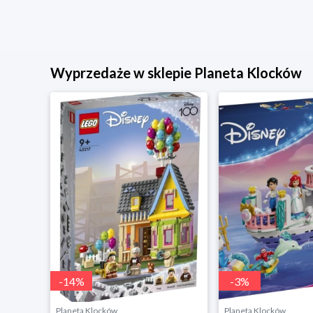
Wyprzedaże w sklepie Planeta Klocków
-
14
%
-
3
%
Planeta Klocków
Planeta Klocków