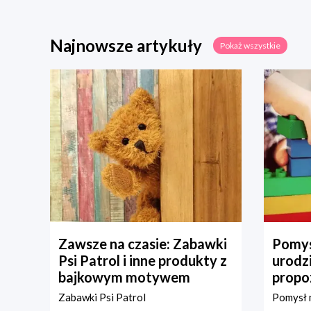
Najnowsze artykuły
Pokaż wszystkie
Zawsze na czasie: Zabawki
Pomys
Psi Patrol i inne produkty z
urodz
bajkowym motywem
propo
Zabawki Psi Patrol
Pomysł n