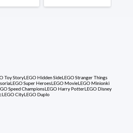
O Toy Story
LEGO Hidden Side
LEGO Stranger Things
soria
LEGO Super Heroes
LEGO Movie
LEGO Minionki
GO Speed Champions
LEGO Harry Potter
LEGO Disney
c
LEGO City
LEGO Duplo