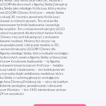
ka Simby. Gdy skończycie tworzyć, możecie z
LEGO® dla dorosłych z figurką SimbyZainspiruj
ką Simby jako młodego Króla Lwa, którą można
tawowi LEGO® ǀ Disney Król Lew — młody Simba
 okazji 30. rocznicy powstania Króla Lwa i
stawiać w różnych pozach. Ten zestaw dla
aawansowane techniki budowania i wywołuje
imbę na półce. Ten z estaw konstrukcyjny LEGO
omysł na prezent dla dorosłych fanów Króla
sney z tej serii lub połączyć z zestawem
awane osobno). Możesz też cieszyć się
wia powiększanie i obracanie modelu w 3D,
staw konstrukcyjny LEGO® ǀ Disney dla
igurkę młodego Simby, która rozbudzi nostalgię i
la dorosłych zawiera figurkę Simby w klasycznej
Król Lew• Kreatywne budowanie — tę figurkę
zestawem towarzyszącym Król Lew — lwiątko
czuj radość z budowania — ten kolekcjonerski
rozrywkę dzięki ambitnemu modelowi, który
rka Simby z ruchomą głową to nostalgiczny
łego fana DisneyaZrelaksuj się — ciesz się każdym
ledzenie postępów, powiększanie i obracanie
jscu• Wymiary — ten 1445-elementowy zestaw
 29 cm wysokości