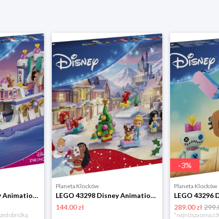
-
3
%
Planeta Klocków
Planeta Klocków
LEGO 43299 Disney Animation Królewska łódź weselna Arielki Lego
LEGO 43298 Disney Animation Kalendarz adwentowy na 2026 rok Lego
144.00 zł
289.00 zł
299.
rzed obniżką
*najniższa cena z 3