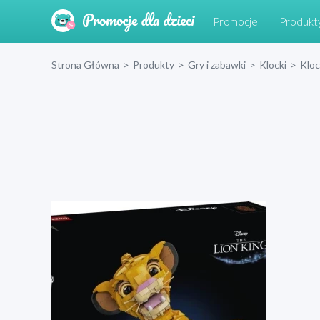
Promocje
Produkt
Strona Główna
>
Produkty
>
Gry i zabawki
>
Klocki
>
Klo