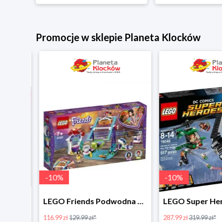
Promocje w sklepie Planeta Klocków
-
10
%
-
10
%
LEGO Disney Princess Zimowe święto w zamku Belli w super cenie
LEGO Friends Podwodna Frajda w super cenie
116.99 zł
129.99 zł*
287.99 zł
319.99 zł*