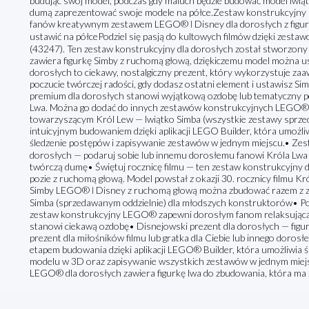
budując swój model, podczas gdy maluch będzie budować model lwiąt
dumą zaprezentować swoje modele na półce.Zestaw konstrukcyjny 
fanów kreatywnym zestawem LEGO® ǀ Disney dla dorosłych z figur
ustawić na półcePodziel się pasją do kultowych filmów dzięki zes
(43247). Ten zestaw konstrukcyjny dla dorosłych został stworzony z
zawiera figurkę Simby z ruchomą głową, dziękiczemu model można u
dorosłych to ciekawy, nostalgiczny prezent, który wykorzystuje z
poczucie twórczej radości, gdy dodasz ostatni element i ustawisz S
premium dla dorosłych stanowi wyjątkową ozdobę lub tematyczny p
Lwa. Można go dodać do innych zestawów konstrukcyjnych LEGO® Di
towarzyszącym Król Lew — lwiątko Simba (wszystkie zestawy sprzed
intuicyjnym budowaniem dzięki aplikacji LEGO Builder, która umożli
śledzenie postępów i zapisywanie zestawów w jednym miejscu.• Ze
dorosłych — podaruj sobie lub innemu dorosłemu fanowi Króla Lwa f
twórczą dumę• Świętuj rocznicę filmu — ten zestaw konstrukcyjny d
pozie z ruchomą głową. Model powstał z okazji 30. rocznicy filmu 
Simby LEGO® ǀ Disney z ruchomą głową można zbudować razem z 
Simba (sprzedawanym oddzielnie) dla młodszych konstruktorów• Po
zestaw konstrukcyjny LEGO® zapewni dorosłym fanom relaksującą 
stanowi ciekawą ozdobę• Disnejowski prezent dla dorosłych — figu
prezent dla miłośników filmu lub gratka dla Ciebie lub innego doros
etapem budowania dzięki aplikacji LEGO® Builder, która umożliwia ś
modelu w 3D oraz zapisywanie wszystkich zestawów w jednym mie
LEGO® dla dorosłych zawiera figurkę lwa do zbudowania, która ma