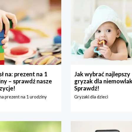
ł na: prezent na 1
Jak wybrać najlepszy
iny – sprawdź nasze
gryzak dla niemowla
zycje!
Sprawdź!
a prezent na 1 urodziny
Gryzaki dla dzieci