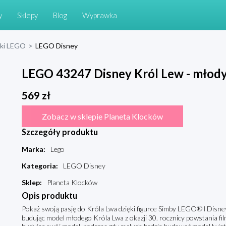
y
Sklepy
Blog
Wyprawka
cki LEGO
>
LEGO Disney
LEGO 43247 Disney Król Lew - młod
569
zł
Zobacz w sklepie Planeta Klocków
Szczegóły produktu
Marka
:
Lego
Kategoria
:
LEGO Disney
Sklep
:
Planeta Klocków
Opis produktu
Pokaż swoją pasję do Króla Lwa dzięki figurce Simby LEGO® ǀ Disney
budując model młodego Króla Lwa z okazji 30. rocznicy powstania fi