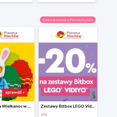
Zobacz promocje w Planeta Klocków
Prezenty na Wielkanoc w Planecie Klocków od 16,99 zł
Zestawy Bitbox LEGO Vidiyo w Planecie Klocków -20%
20%
40%