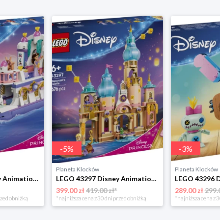
-
5
%
-
3
%
Planeta Klocków
Planeta Klocków
LEGO 43299 Disney Animation Królewska łódź weselna Arielki Lego
LEGO 43297 Disney Animation Zamek Roszpunki Lego
399.00 zł
419.00 zł*
289.00 zł
299.
rzed obniżką
*najniższa cena z 30 dni przed obniżką
*najniższa cena z 3