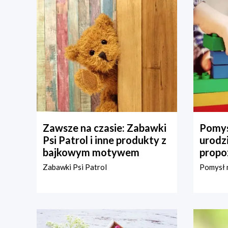
Zawsze na czasie: Zabawki
Pomys
Psi Patrol i inne produkty z
urodz
bajkowym motywem
propo
Zabawki Psi Patrol
Pomysł n