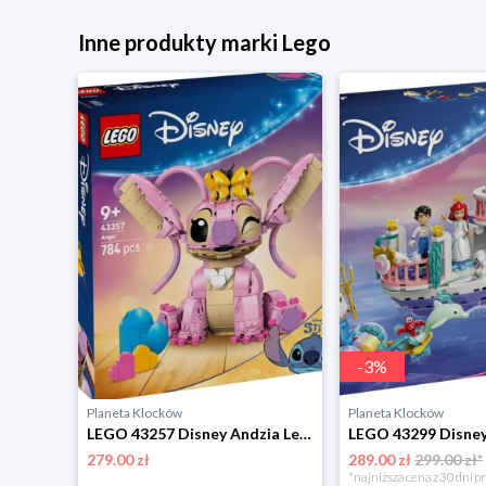
Inne produkty marki Lego
-
3
%
Planeta Klocków
Planeta Klocków
LEGO 43276 Disney Princess Szkatułka na biżuterię z Królewną Śnieżką Lego
LEGO 43257 Disney Andzia Lego
279.00 zł
289.00 zł
299.00 zł*
*najniższa cena z 30 dni p