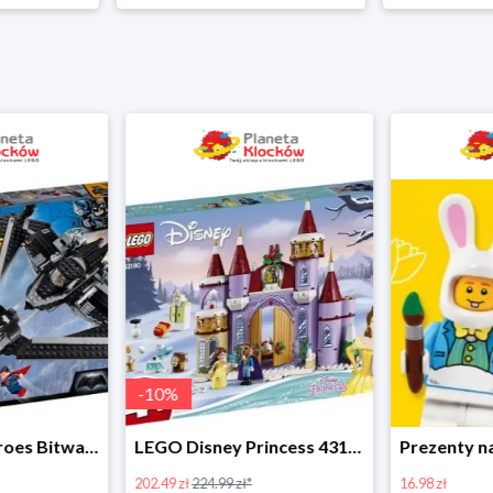
-
10
%
LEGO Super Heroes Bitwa powietrzna w super cenie
LEGO Disney Princess 43180 Zimowe święto w zamku Belli
202.49 zł
224.99 zł*
16.98 zł