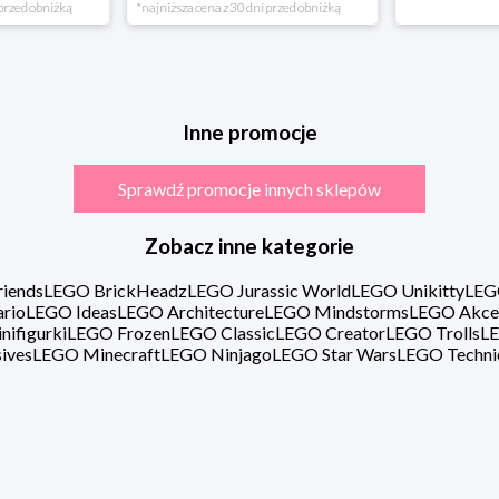
rzed obniżką
*najniższa cena z 30 dni przed obniżką
Inne promocje
Sprawdź promocje innych sklepów
Zobacz inne kategorie
iends
LEGO BrickHeadz
LEGO Jurassic World
LEGO Unikitty
LEG
rio
LEGO Ideas
LEGO Architecture
LEGO Mindstorms
LEGO Akce
ifigurki
LEGO Frozen
LEGO Classic
LEGO Creator
LEGO Trolls
LE
ives
LEGO Minecraft
LEGO Ninjago
LEGO Star Wars
LEGO Techni