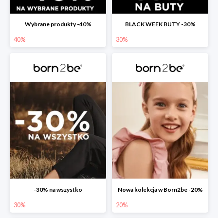
Wybrane produkty -40%
BLACK WEEK BUTY -30%
40%
30%
-30% na wszystko
Nowa kolekcja w Born2be -20%
30%
20%