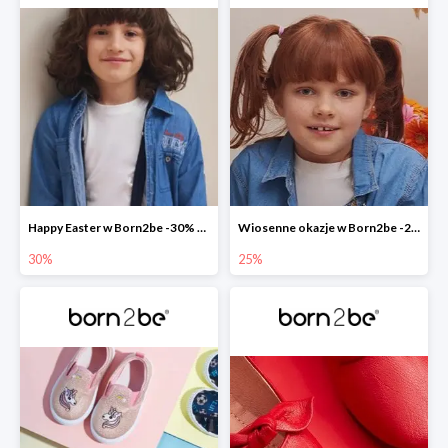
Happy Easter w Born2be -30% na wszystko
Wiosenne okazje w Born2be -25%
30%
25%