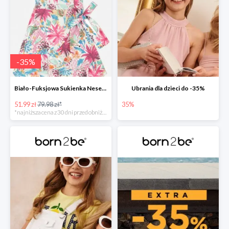
-
35
%
Biało-Fuksjowa Sukienka Nesenia
Ubrania dla dzieci do -35%
51.99 zł
79.98 zł*
35%
*najniższa cena z 30 dni przed obniżką