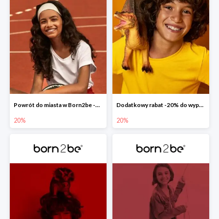
Powrót do miasta w Born2be -20% na całą kolekcję
Dodatkowy rabat -20% do wyprzedaży w Born2be
20%
20%