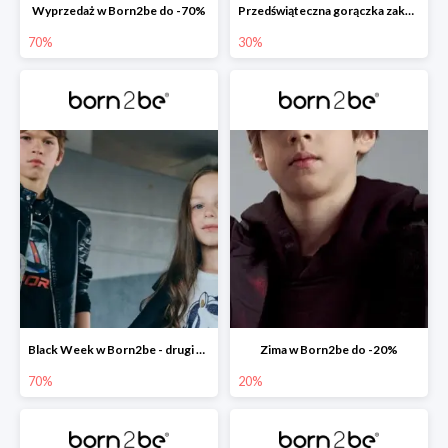
Wyprzedaż w Born2be do -70%
Przedświąteczna gorączka zakupów w Born2be do -30%
70%
30%
Black Week w Born2be - drugi produkt -70%
Zima w Born2be do -20%
70%
20%