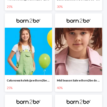
25%
30%
Cała nowa kolekcja w Born2be -25%
Mid Season Sale w Born2be do -40%
25%
40%