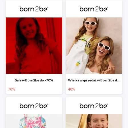
Sale w Born2be do -70%
Wielka wyprzedaż w Born2be do -40%
70%
40%