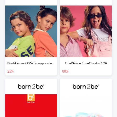
Dodatkowe -25% do wyprzedaży w Born2be
Final Sale w Born2be do -80%
25%
80%