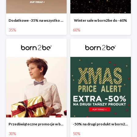
Dodatkowe -35% na wszystko w born2be
Winter sale w born2be do -60%
35%
60%
Przedświąteczne promocje w born2be do -30%
-50% na drugi produkt w born2be
30%
50%