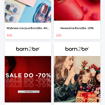
Wybrane rzeczy w Born2be -40%
Nowości w Born2be -20%
40%
20%