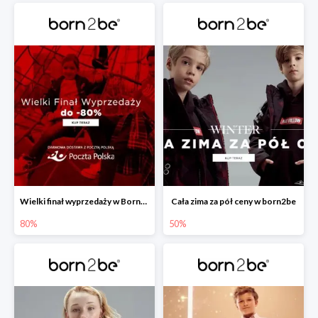
Wielki finał wyprzedaży w Born2be -80%
Cała zima za pół ceny w born2be
80%
50%