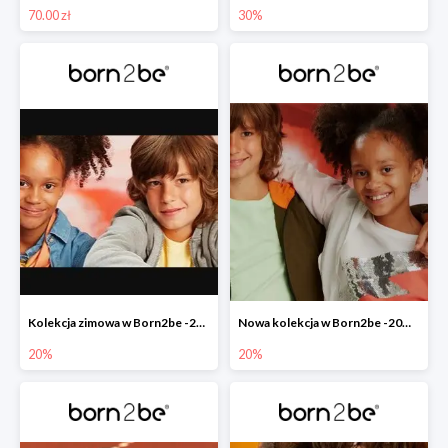
70.00 zł
30%
Kolekcja zimowa w Born2be -20%
Nowa kolekcja w Born2be -20% na cały asortyment
20%
20%