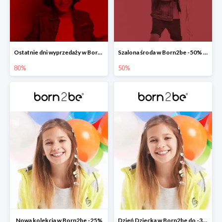
Ostatnie dni wyprzedaży w Born2be do -80%
Szalona środa w Born2be -50% na co drugi produkt
80%
50%
Nowa kolekcja w Born2be -25%
Dzień Dziecka w Born2be do -30%