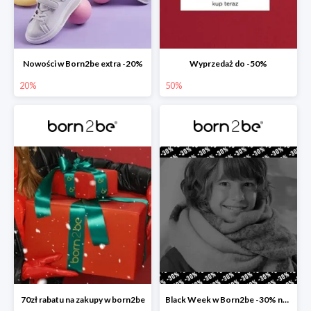
Nowości w Born2be extra -20%
Wyprzedaż do -50%
20%
50%
70zł rabatu na zakupy w born2be
Black Week w Born2be -30% na wszystko