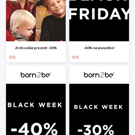
Zrób sobie prezent -30%
-40% na wszystko!
30%
40%