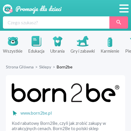
Promocje
Produkty
Sklepy
Wszystkie
Edukacja
Ubrania
Gry i zabawki
Karmienie
Pie
Blog
Strona Główna
>
Sklepy
>
Born2be
Wyprawka
www.born2be.pl
Kod rabatowy Born2Be, czyli jak zrobić zakupy w
atrakcyjnych cenach. Born2Be to polski sklep