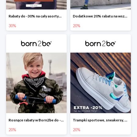
Rabaty do -30% na cały asortyment
Dodatkowe 20% rabatu na wszystko w Born2be
30%
20%
Rosnące rabaty w Born2be do -20%
Trampki sportowe, sneakersy, tenisówki, creepersy i slip-ony już teraz z rabatem -20%!
20%
20%