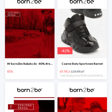
-
42
%
W born2be Rabaty do -80% #readyforsummer
Czarne Buty Sportowe Barnet
80%
69.98 zł
119.99 zł*
*najniższa cena z 30 dni przed obniżką