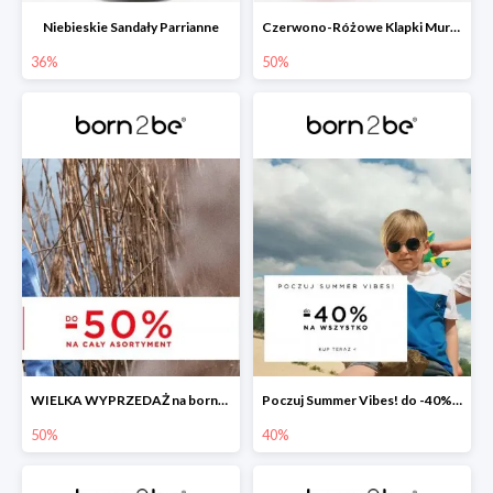
Niebieskie Sandały Parrianne
Czerwono-Różowe Klapki Muriguna
36%
50%
WIELKA WYPRZEDAŻ na born2be.pl ?
Poczuj Summer Vibes! do -40% na wszystko!
50%
40%