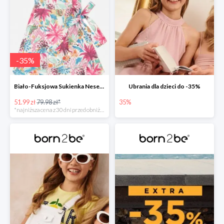
-
35
%
Biało-Fuksjowa Sukienka Nesenia
Ubrania dla dzieci do -35%
51.99 zł
79.98 zł*
35%
*najniższa cena z 30 dni przed obniżką