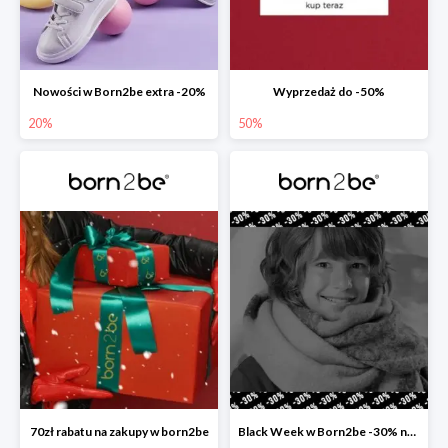
Nowości w Born2be extra -20%
Wyprzedaż do -50%
20%
50%
70zł rabatu na zakupy w born2be
Black Week w Born2be -30% na wszystko