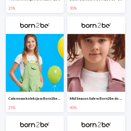
25%
30%
Cała nowa kolekcja w Born2be -25%
Mid Season Sale w Born2be do -40%
25%
40%