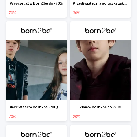
Wyprzedaż w Born2be do -70%
Przedświąteczna gorączka zakupów w Born2be do -30%
70%
30%
Black Week w Born2be - drugi produkt -70%
Zima w Born2be do -20%
70%
20%