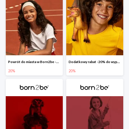
Powrót do miasta w Born2be -20% na całą kolekcję
Dodatkowy rabat -20% do wyprzedaży w Born2be
20%
20%