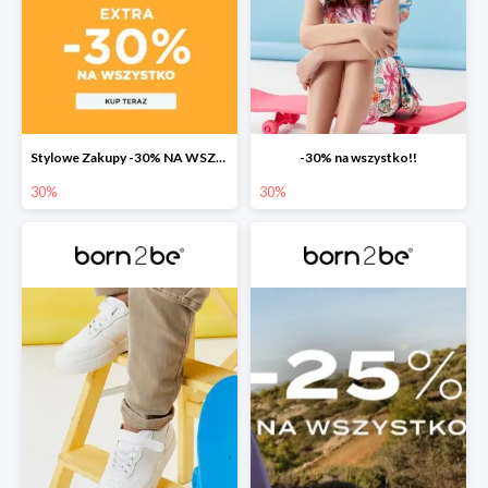
Stylowe Zakupy -30% NA WSZYSTKO w born2be!
-30% na wszystko!!
30%
30%