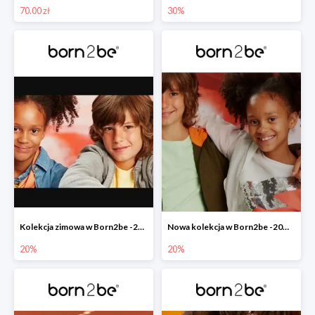
70.00 zł
30%
Kolekcja zimowa w Born2be -20%
Nowa kolekcja w Born2be -20% na cały asortyment
20%
20%