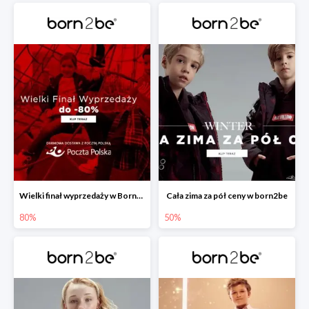
Wielki finał wyprzedaży w Born2be -80%
Cała zima za pół ceny w born2be
80%
50%