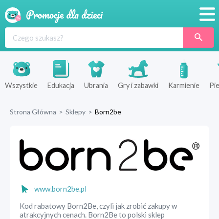
Promocje
Produkty
Sklepy
Wszystkie
Edukacja
Ubrania
Gry i zabawki
Karmienie
Pie
Blog
Strona Główna
>
Sklepy
>
Born2be
Wyprawka
www.born2be.pl
Kod rabatowy Born2Be, czyli jak zrobić zakupy w
atrakcyjnych cenach. Born2Be to polski sklep