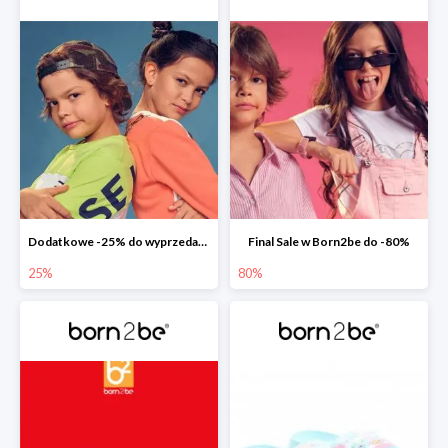
Dodatkowe -25% do wyprzedaży w Born2be
Final Sale w Born2be do -80%
25%
80%