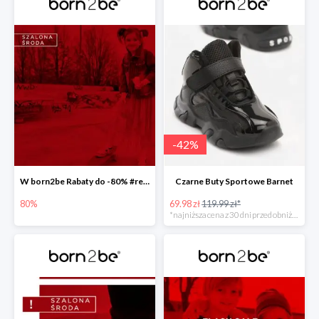
-
42
%
W born2be Rabaty do -80% #readyforsummer
Czarne Buty Sportowe Barnet
80%
69.98 zł
119.99 zł*
*najniższa cena z 30 dni przed obniżką