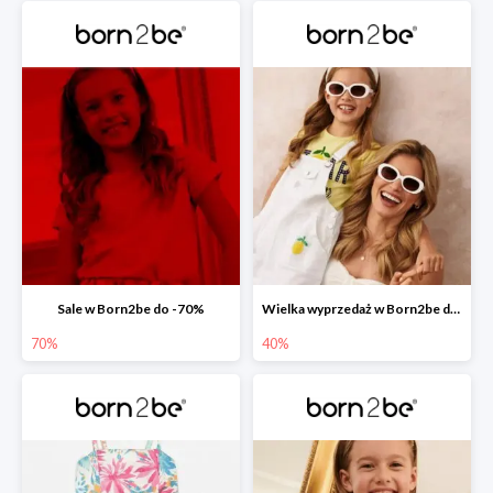
Sale w Born2be do -70%
Wielka wyprzedaż w Born2be do -40%
70%
40%