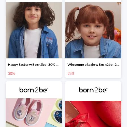
Happy Easter w Born2be -30% na wszystko
Wiosenne okazje w Born2be -25%
30%
25%