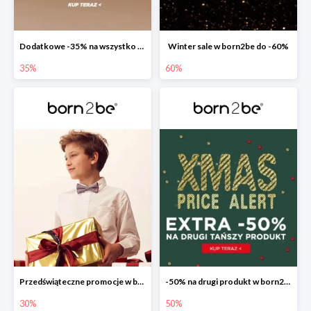
Dodatkowe -35% na wszystko w born2be
Winter sale w born2be do -60%
35%
60%
Przedświąteczne promocje w born2be do -30%
-50% na drugi produkt w born2be
30%
50%