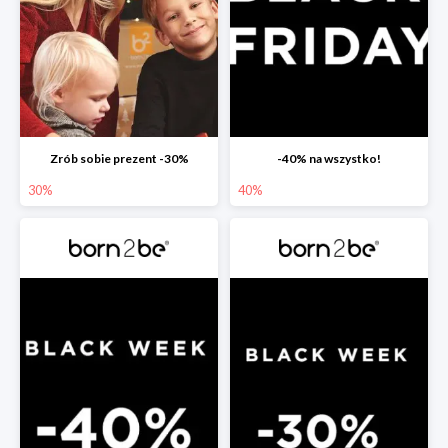
Zrób sobie prezent -30%
-40% na wszystko!
30%
40%