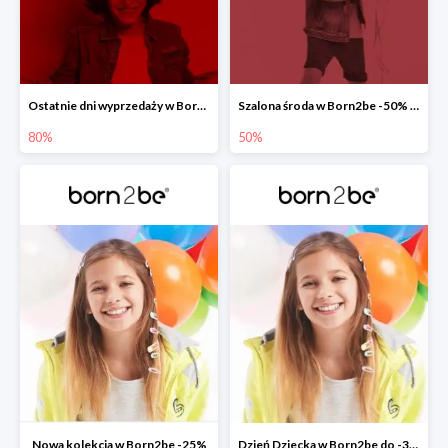
Ostatnie dni wyprzedaży w Born2be do -80%
Szalona środa w Born2be -50% na co drugi produkt
80%
50%
Nowa kolekcja w Born2be -25%
Dzień Dziecka w Born2be do -30%