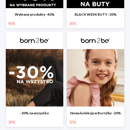
Wybrane produkty -40%
BLACK WEEK BUTY -30%
40%
30%
-30% na wszystko
Nowa kolekcja w Born2be -20%
30%
20%