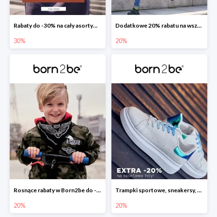
Rabaty do -30% na cały asortyment
Dodatkowe 20% rabatu na wszystko w Born2be
30%
20%
Rosnące rabaty w Born2be do -20%
Trampki sportowe, sneakersy, tenisówki, creepersy i slip-ony już teraz z rabatem -20%!
20%
20%