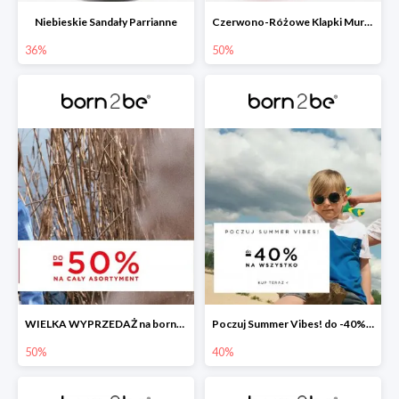
Niebieskie Sandały Parrianne
Czerwono-Różowe Klapki Muriguna
36%
50%
WIELKA WYPRZEDAŻ na born2be.pl ?
Poczuj Summer Vibes! do -40% na wszystko!
50%
40%