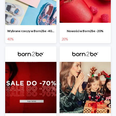
Wybrane rzeczy w Born2be -40%
Nowości w Born2be -20%
40%
20%