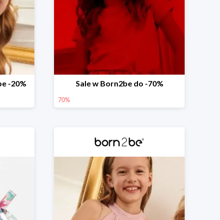
be -20%
Sale w Born2be do -70%
70%