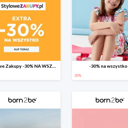
Stylowe Zakupy -30% NA WSZYSTKO w born2be!
-30% na wszystko
30%