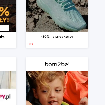
ały!
-30% na sneakersy
30%