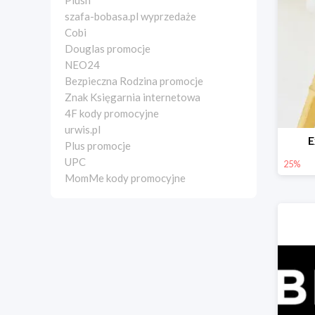
Plush
szafa-bobasa.pl wyprzedaże
Cobi
Douglas promocje
NEO24
Bezpieczna Rodzina promocje
Znak Księgarnia internetowa
4F kody promocyjne
urwis.pl
E
Plus promocje
UPC
25%
MomMe kody promocyjne