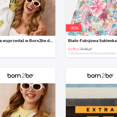
-
35
%
Wielka wyprzedaż w Born2be do -40%
Biało-Fuksjowa Sukienka
51.99 zł
79.98 zł*
*najniższa cena z 30 dni przed obniżką