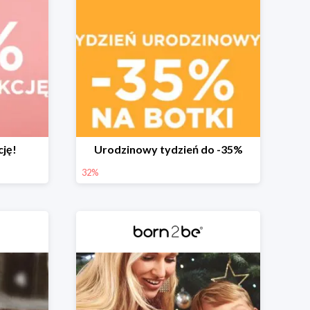
cję!
Urodzinowy tydzień do -35%
32%