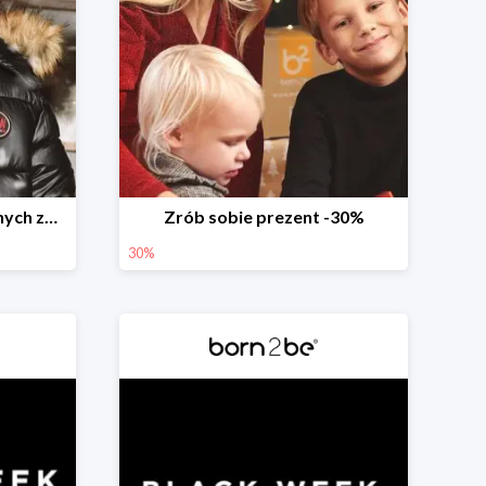
Weekend przedświątecznych zakupów
Zrób sobie prezent -30%
30%