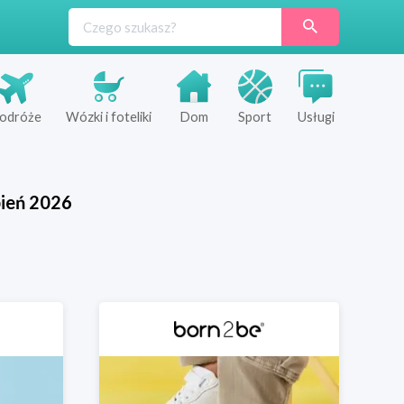
odróże
Wózki i foteliki
Dom
Sport
Usługi
pień
2026