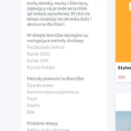
modą damską, męską i dziecięcą,
zajmujący się przede wszystkim
sprzedażą wysyłkową. W ofercie
sklepu znajdują się ubranka, buty i
akcesoria dla dzieci.
W sklepie
Born2be
dostępne są
następujące metody dostawy:
Paczkomaty InPost
Kurier DPD
Kurier UPS
Poczta Polska
30%
Metody płatności w
Born2be
:
Za pobraniem
Karta kredytowa/płatnicza
PayU
PayPo
Blik
Podobne sklepy:
Adidas kody rabatowe