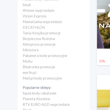
Smyk
4Home wyprzedaże
Vision Express
MamaGama wyprzedaże
DECATHLON
Tania Książka promocje
Bezpieczna Rodzina
Aliexpress promocje
Ministore
Pakamera kody promocyjne
Multu
25%
Biedronka promocje
merlin.pl
Mall.pl kody promocyjne
Popularne sklepy:
Squla kody rabatowe
Planeta Klocków
RTV EURO AGD wyprzedaże