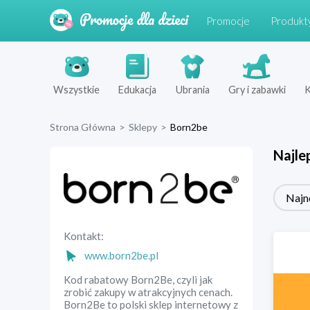
Promocje
Produkt
Wszystkie
Edukacja
Ubrania
Gry i zabawki
K
Strona Główna
>
Sklepy
>
Born2be
Najle
Najn
Kontakt:
www.born2be.pl
Kod rabatowy Born2Be, czyli jak
zrobić zakupy w atrakcyjnych cenach.
Born2Be to polski sklep internetowy z