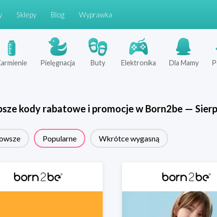
y
Sklepy
Blog
Wyprawka
armienie
Pielęgnacja
Buty
Elektronika
Dla Mamy
P
psze kody rabatowe i promocje w
Born2be
—
Sier
owsze
Popularne
Wkrótce wygasną