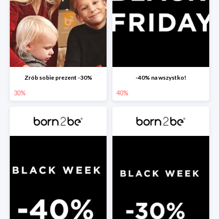
Zrób sobie prezent -30%
-40% na wszystko!
30%
40%