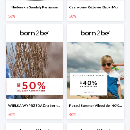
Niebieskie Sandały Parrianne
Czerwono-Różowe Klapki Muriguna
36%
50%
WIELKA WYPRZEDAŻ na born2be.pl ?
Poczuj Summer Vibes! do -40% na wszystko!
50%
40%