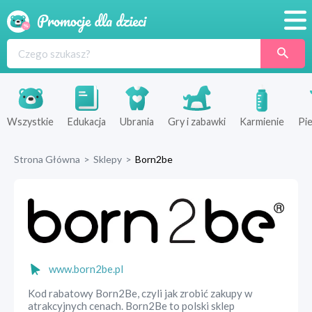
Promocje
Produkty
Sklepy
Wszystkie
Edukacja
Ubrania
Gry i zabawki
Karmienie
Pie
Blog
Strona Główna
>
Sklepy
>
Born2be
Wyprawka
www.born2be.pl
Kod rabatowy Born2Be, czyli jak zrobić zakupy w
atrakcyjnych cenach. Born2Be to polski sklep