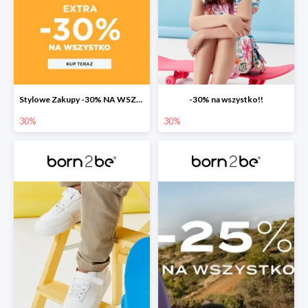
Stylowe Zakupy -30% NA WSZYSTKO w born2be!
-30% na wszystko!!
30%
30%