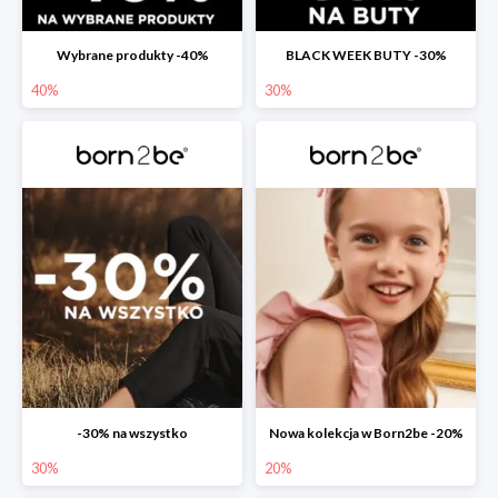
Wybrane produkty -40%
BLACK WEEK BUTY -30%
40%
30%
-30% na wszystko
Nowa kolekcja w Born2be -20%
30%
20%