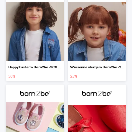
Happy Easter w Born2be -30% na wszystko
Wiosenne okazje w Born2be -25%
30%
25%