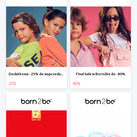
Dodatkowe -25% do wyprzedaży w Born2be
Final Sale w Born2be do -80%
25%
80%