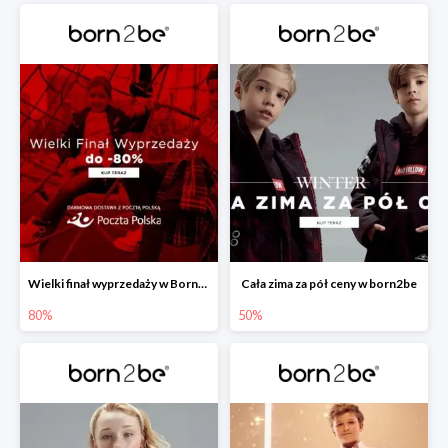
Wielki finał wyprzedaży w Born2be -80%
Cała zima za pół ceny w born2be
80%
50%