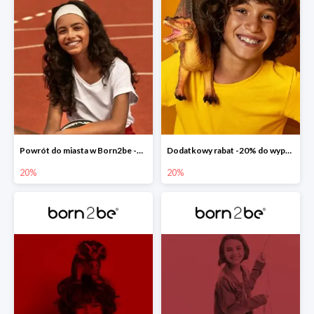
Powrót do miasta w Born2be -20% na całą kolekcję
Dodatkowy rabat -20% do wyprzedaży w Born2be
20%
20%