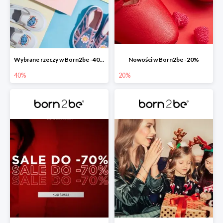
Wybrane rzeczy w Born2be -40%
Nowości w Born2be -20%
40%
20%