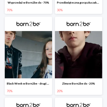
Wyprzedaż w Born2be do -70%
Przedświąteczna gorączka zakupów w Born2be do -30%
70%
30%
Black Week w Born2be - drugi produkt -70%
Zima w Born2be do -20%
70%
20%