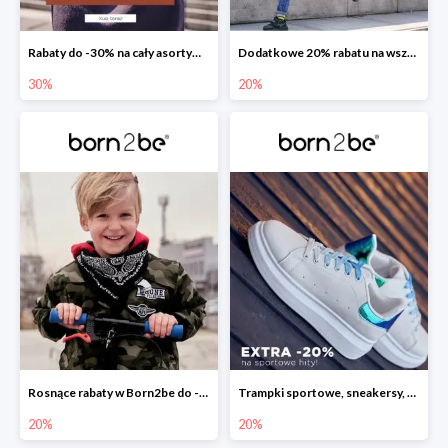
Rabaty do -30% na cały asortyment
Dodatkowe 20% rabatu na wszystko w Born2be
30%
20%
Rosnące rabaty w Born2be do -20%
Trampki sportowe, sneakersy, tenisówki, creepersy i slip-ony już teraz z rabatem -20%!
20%
20%