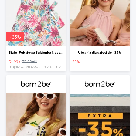
-
35
%
Biało-Fuksjowa Sukienka Nesenia
Ubrania dla dzieci do -35%
51.99 zł
79.98 zł*
35%
*najniższa cena z 30 dni przed obniżką