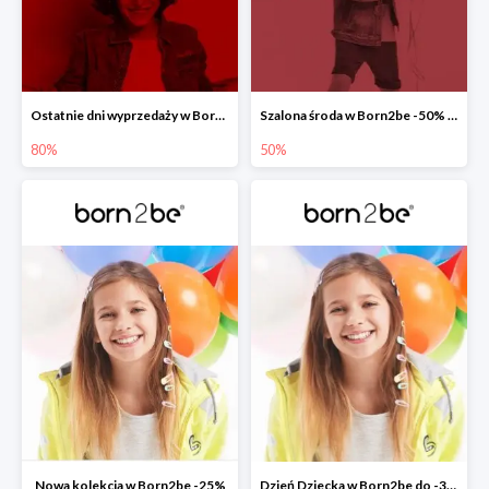
Ostatnie dni wyprzedaży w Born2be do -80%
Szalona środa w Born2be -50% na co drugi produkt
80%
50%
Nowa kolekcja w Born2be -25%
Dzień Dziecka w Born2be do -30%