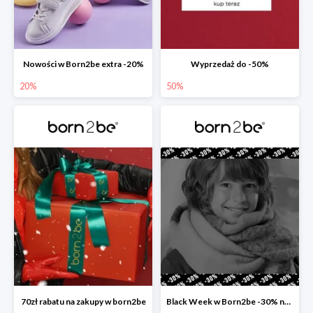
Nowości w Born2be extra -20%
Wyprzedaż do -50%
20%
50%
70zł rabatu na zakupy w born2be
Black Week w Born2be -30% na wszystko