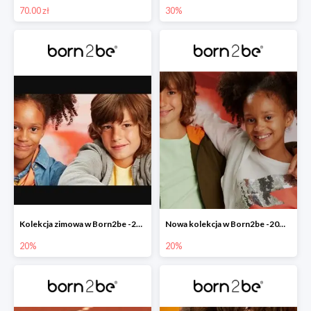
70.00 zł
30%
Kolekcja zimowa w Born2be -20%
Nowa kolekcja w Born2be -20% na cały asortyment
20%
20%