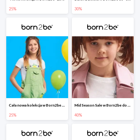
25%
30%
Cała nowa kolekcja w Born2be -25%
Mid Season Sale w Born2be do -40%
25%
40%