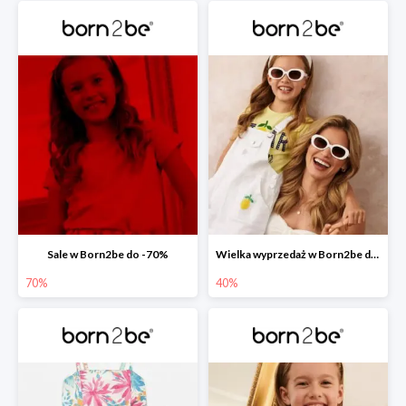
Sale w Born2be do -70%
Wielka wyprzedaż w Born2be do -40%
70%
40%