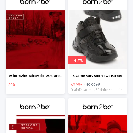
-
42
%
W born2be Rabaty do -80% #readyforsummer
Czarne Buty Sportowe Barnet
80%
69.98 zł
119.99 zł*
*najniższa cena z 30 dni przed obniżką