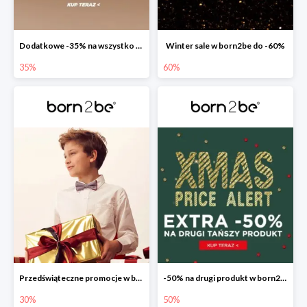
Dodatkowe -35% na wszystko w born2be
Winter sale w born2be do -60%
35%
60%
Przedświąteczne promocje w born2be do -30%
-50% na drugi produkt w born2be
30%
50%