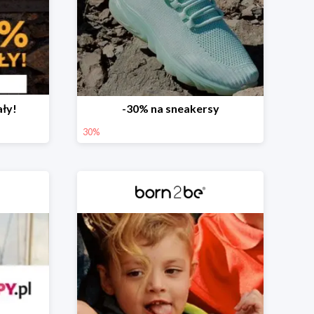
ały!
-30% na sneakersy
30%