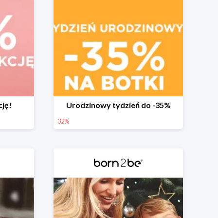
cję!
Urodzinowy tydzień do -35%
32%