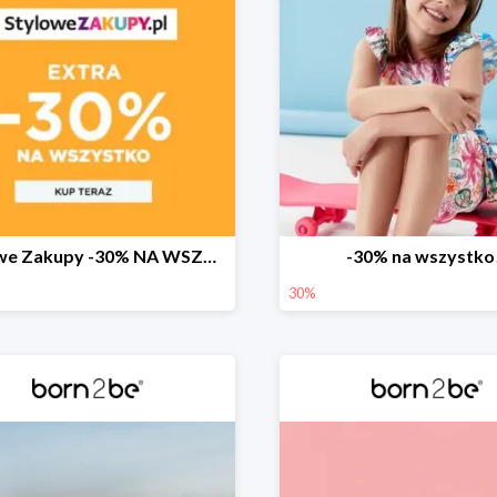
Stylowe Zakupy -30% NA WSZYSTKO w born2be!
-30% na wszystko
30%