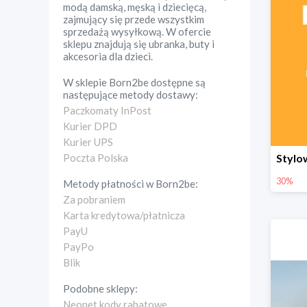
modą damską, męską i dziecięcą,
zajmujący się przede wszystkim
sprzedażą wysyłkową. W ofercie
sklepu znajdują się ubranka, buty i
akcesoria dla dzieci.
W sklepie
Born2be
dostępne są
następujące metody dostawy:
Paczkomaty InPost
Kurier DPD
Kurier UPS
Poczta Polska
30%
Metody płatności w
Born2be
:
Za pobraniem
Karta kredytowa/płatnicza
PayU
PayPo
Blik
Podobne sklepy:
Neonet kody rabatowe