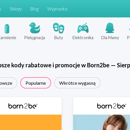
y
Sklepy
Blog
Wyprawka
armienie
Pielęgnacja
Buty
Elektronika
Dla Mamy
P
psze kody rabatowe i promocje w
Born2be
—
Sier
owsze
Popularne
Wkrótce wygasną