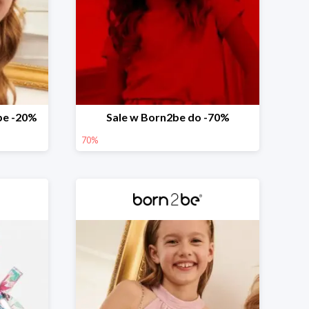
be -20%
Sale w Born2be do -70%
70%