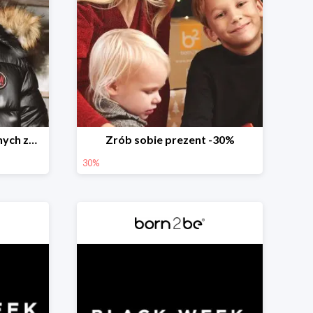
Weekend przedświątecznych zakupów
Zrób sobie prezent -30%
30%