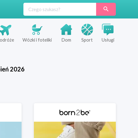
odróże
Wózki i foteliki
Dom
Sport
Usługi
pień
2026