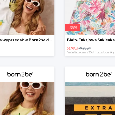
-
35
%
Wielka wyprzedaż w Born2be do -40%
Biało-Fuksjowa Sukienka
51.99 zł
79.98 zł*
*najniższa cena z 30 dni przed obniżką