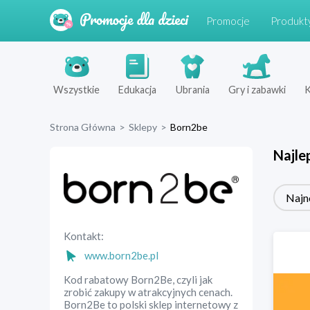
Promocje
Produkt
Wszystkie
Edukacja
Ubrania
Gry i zabawki
K
Strona Główna
>
Sklepy
>
Born2be
Najle
Najn
Kontakt:
www.born2be.pl
Kod rabatowy Born2Be, czyli jak
zrobić zakupy w atrakcyjnych cenach.
Born2Be to polski sklep internetowy z