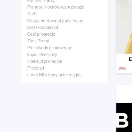
Party u Marty
Planeta Klocków wyprzedaże
Trefl
Majaland Kownaty promocje
szafa-bobasa.pl
Cobi promocje
Time Trend
Plush kody promocyjne
Super Prezenty
E
Home.pl promocje
Frisco.pl
25%
I love Milk kody promocyjne