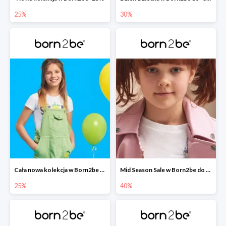
25%
30%
Cała nowa kolekcja w Born2be -25%
Mid Season Sale w Born2be do -40%
25%
40%