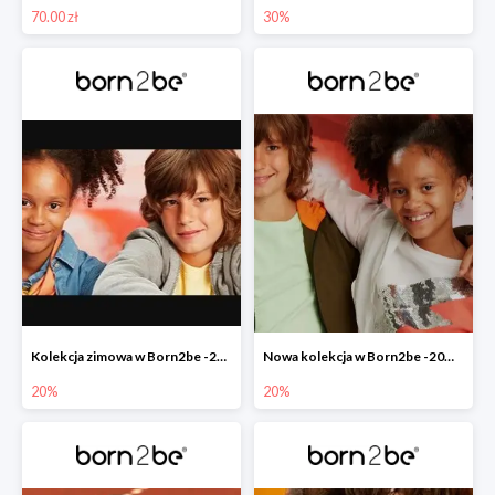
70.00 zł
30%
Kolekcja zimowa w Born2be -20%
Nowa kolekcja w Born2be -20% na cały asortyment
20%
20%