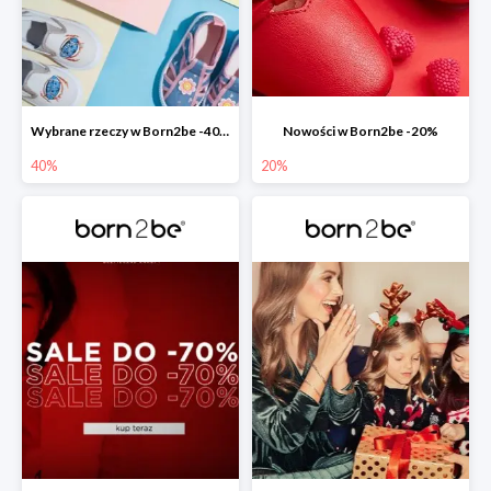
Wybrane rzeczy w Born2be -40%
Nowości w Born2be -20%
40%
20%