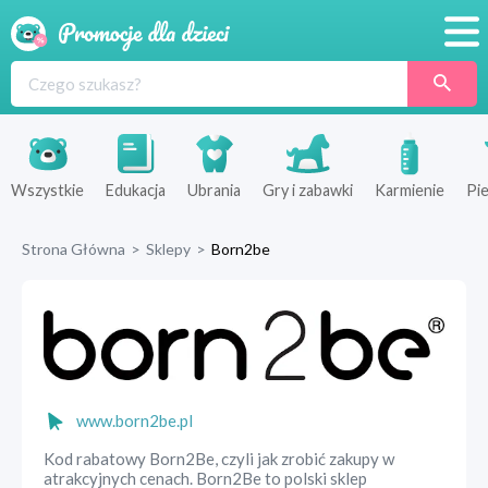
Promocje
Produkty
Sklepy
Wszystkie
Edukacja
Ubrania
Gry i zabawki
Karmienie
Pie
Blog
Strona Główna
>
Sklepy
>
Born2be
Wyprawka
www.born2be.pl
Kod rabatowy Born2Be, czyli jak zrobić zakupy w
atrakcyjnych cenach. Born2Be to polski sklep