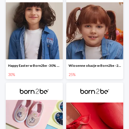
Happy Easter w Born2be -30% na wszystko
Wiosenne okazje w Born2be -25%
30%
25%