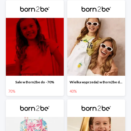
Sale w Born2be do -70%
Wielka wyprzedaż w Born2be do -40%
70%
40%