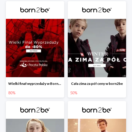
Wielki finał wyprzedaży w Born2be -80%
Cała zima za pół ceny w born2be
80%
50%