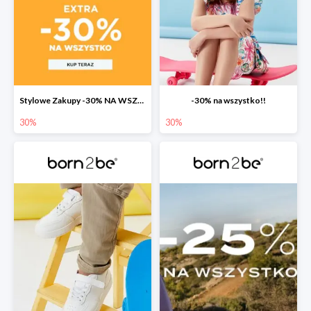
Stylowe Zakupy -30% NA WSZYSTKO w born2be!
-30% na wszystko!!
30%
30%