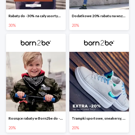
Rabaty do -30% na cały asortyment
Dodatkowe 20% rabatu na wszystko w Born2be
30%
20%
Rosnące rabaty w Born2be do -20%
Trampki sportowe, sneakersy, tenisówki, creepersy i slip-ony już teraz z rabatem -20%!
20%
20%