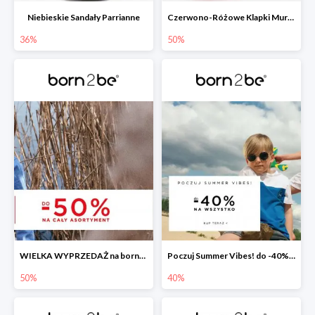
Niebieskie Sandały Parrianne
Czerwono-Różowe Klapki Muriguna
36%
50%
WIELKA WYPRZEDAŻ na born2be.pl ?
Poczuj Summer Vibes! do -40% na wszystko!
50%
40%