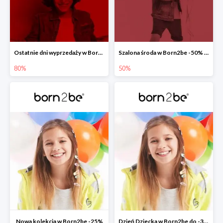
Ostatnie dni wyprzedaży w Born2be do -80%
Szalona środa w Born2be -50% na co drugi produkt
80%
50%
Nowa kolekcja w Born2be -25%
Dzień Dziecka w Born2be do -30%