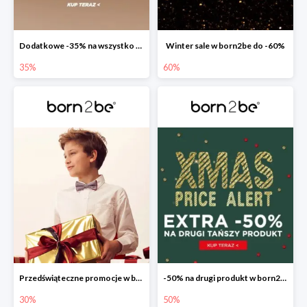
Dodatkowe -35% na wszystko w born2be
Winter sale w born2be do -60%
35%
60%
Przedświąteczne promocje w born2be do -30%
-50% na drugi produkt w born2be
30%
50%