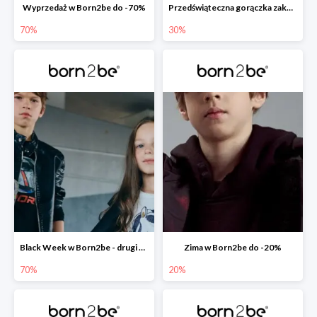
Wyprzedaż w Born2be do -70%
Przedświąteczna gorączka zakupów w Born2be do -30%
70%
30%
Black Week w Born2be - drugi produkt -70%
Zima w Born2be do -20%
70%
20%