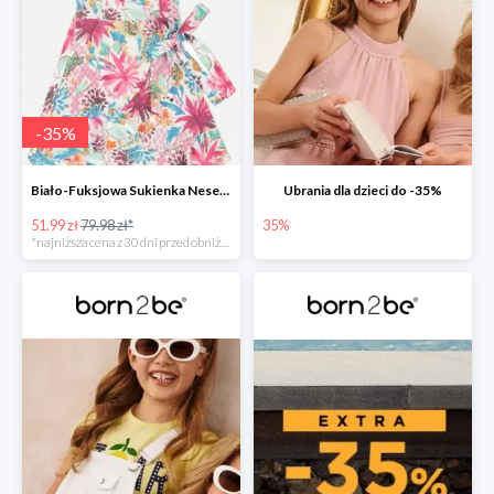
-
35
%
Biało-Fuksjowa Sukienka Nesenia
Ubrania dla dzieci do -35%
51.99 zł
79.98 zł*
35%
*najniższa cena z 30 dni przed obniżką