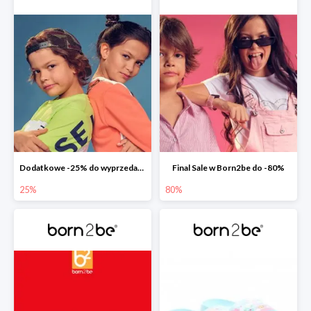
Dodatkowe -25% do wyprzedaży w Born2be
Final Sale w Born2be do -80%
25%
80%