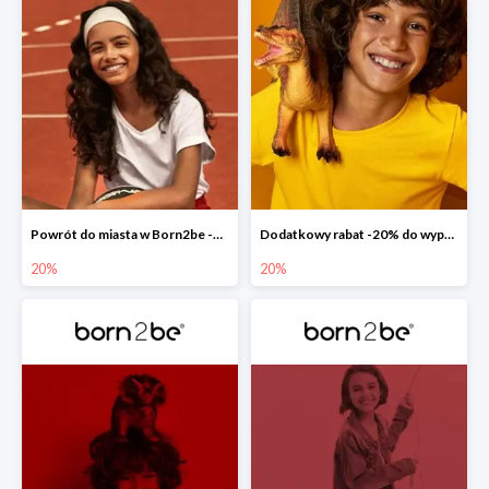
Powrót do miasta w Born2be -20% na całą kolekcję
Dodatkowy rabat -20% do wyprzedaży w Born2be
20%
20%