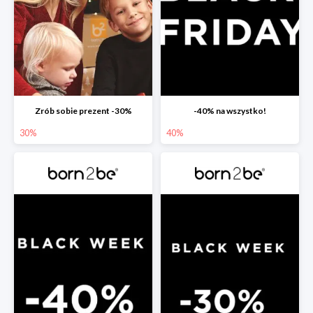
Zrób sobie prezent -30%
-40% na wszystko!
30%
40%