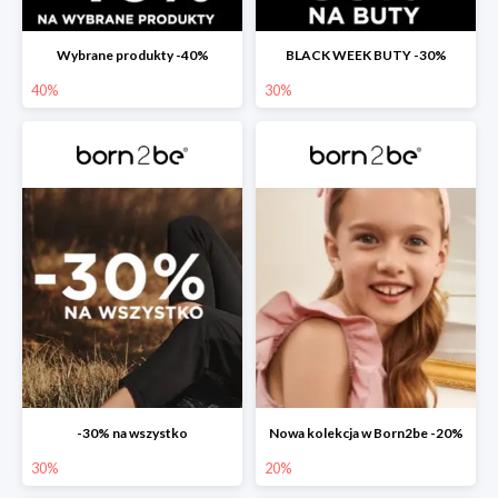
Wybrane produkty -40%
BLACK WEEK BUTY -30%
40%
30%
-30% na wszystko
Nowa kolekcja w Born2be -20%
30%
20%