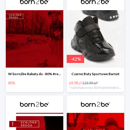
-
42
%
W born2be Rabaty do -80% #readyforsummer
Czarne Buty Sportowe Barnet
80%
69.98 zł
119.99 zł*
*najniższa cena z 30 dni przed obniżką