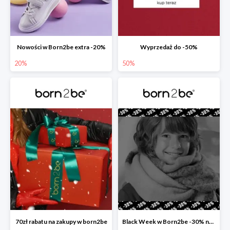
Nowości w Born2be extra -20%
Wyprzedaż do -50%
20%
50%
70zł rabatu na zakupy w born2be
Black Week w Born2be -30% na wszystko